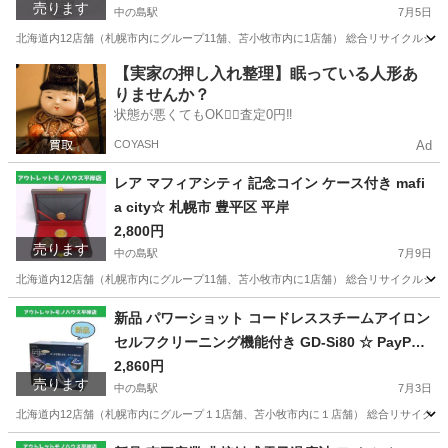
売ります
中の島駅
7月5日
北海道内12店舗（札幌市内にグループ11舗、苫小牧市内に1店舗） 総合リサイクルショップ
北海道
札幌市
中の島駅
インテリア雑貨/小物
【実家の押し入れ整理】眠っている人形あ
りませんか？
状態が悪くてもOK🙆‍♀️査定0円‼️
COYASH
Ad
レア マフィアシティ 記念コイン ケース付き mafi
a city☆ 札幌市 豊平区 平岸
2,800円
売ります
中の島駅
7月9日
北海道内12店舗（札幌市内にグループ11舗、苫小牧市内に1店舗） 総合リサイクルショップ
北海道
札幌市
中の島駅
その他
シティ
新品 パワーショット コードレススチームアイロン
セルフクリーニング機能付き GD-Si80 ☆ PayPay
(ペイペイ)決済可能 ☆ 札幌市 豊平区 平岸 平岸店
2,860円
売ります
中の島駅
7月3日
北海道内12店舗（札幌市内にグループ１1店舗、苫小牧市内に１店舗） 総合リサイクルショップ 
北海道
札幌市
中の島駅
生活家電
ペイペイ