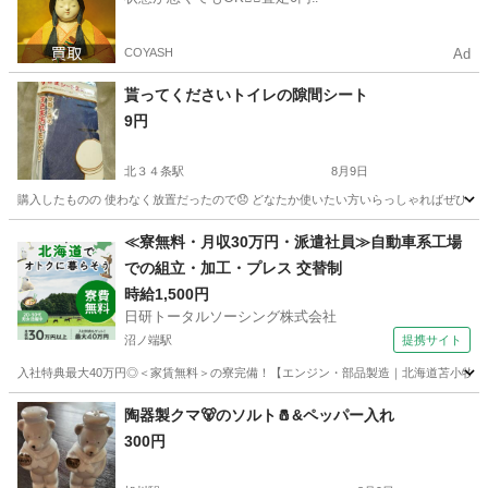
COYASH
Ad
貰ってくださいトイレの隙間シート
9円
北３４条駅
8月9日
購入したものの 使わなく放置だったので😞 どなたか使いたい方いらっしゃればぜひ！
北海道
札幌市
北３４条駅
家庭用品
隙間
≪寮無料・月収30万円・派遣社員≫自動車系工場
での組立・加工・プレス 交替制
時給1,500円
日研トータルソーシング株式会社
沼ノ端駅
提携サイト
入社特典最大40万円◎＜家賃無料＞の寮完備！【エンジン・部品製造｜北海道苫小牧市】高
北海道
苫小牧市
沼ノ端駅
その他
陶器製クマ🐻️のソルト🧂&ペッパー入れ
300円