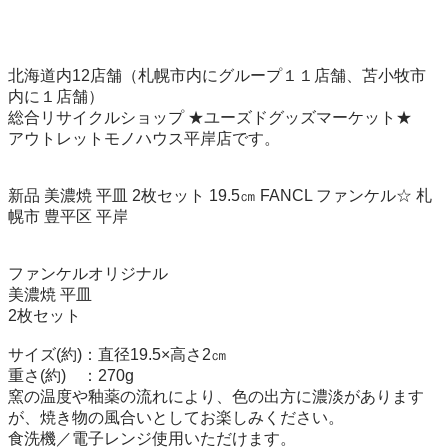
北海道内12店舗（札幌市内にグループ１１店舗、苫小牧市
内に１店舗）

総合リサイクルショップ ★ユーズドグッズマーケット★

アウトレットモノハウス平岸店です。

新品 美濃焼 平皿 2枚セット 19.5㎝ FANCL ファンケル☆ 札
幌市 豊平区 平岸

ファンケルオリジナル

美濃焼 平皿

2枚セット

サイズ(約)：直径19.5×高さ2㎝

重さ(約)　：270g

窯の温度や釉薬の流れにより、色の出方に濃淡があります
が、焼き物の風合いとしてお楽しみください。

食洗機／電子レンジ使用いただけます。 
