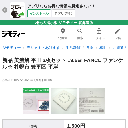
アプリならお得な情報を見逃さない！
インストール
アプリで開く
地元の掲示板 ジモティー 北海道版
北海道
検索
ログイン
投稿
ジモティー
売ります・あげます
生活雑貨
食器
和皿
北海道の
新品 美濃焼 平皿 2枚セット 19.5㎝ FANCL ファンケ
ル☆ 札幌市 豊平区 平岸
投稿ID: 10pi72
2026年7月3日 01:08
1,500円
価格