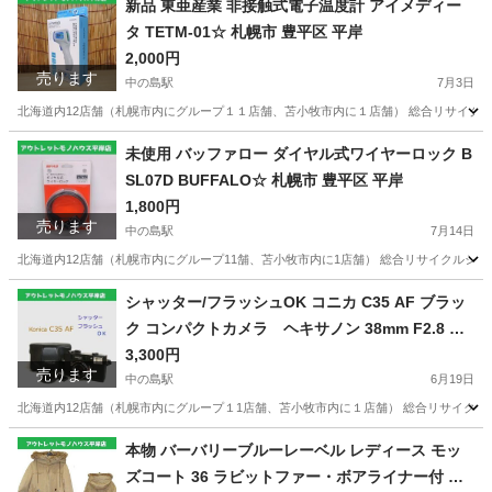
新品 東亜産業 非接触式電子温度計 アイメディー
タ TETM-01☆ 札幌市 豊平区 平岸
2,000円
売ります
中の島駅
7月3日
北海道内12店舗（札幌市内にグループ１１店舗、苫小牧市内に１店舗） 総合リサイクルシ
北海道
札幌市
中の島駅
その他
豊平区
未使用 バッファロー ダイヤル式ワイヤーロック B
SL07D BUFFALO☆ 札幌市 豊平区 平岸
1,800円
売ります
中の島駅
7月14日
北海道内12店舗（札幌市内にグループ11舗、苫小牧市内に1店舗） 総合リサイクルショッ
北海道
札幌市
中の島駅
周辺機器
豊平区
シャッター/フラッシュOK コニカ C35 AF ブラッ
ク コンパクトカメラ ヘキサノン 38mm F2.8 外
観使用感少なめ ☆ PayPay(ペイペイ)決済可能 ☆
3,300円
売ります
札幌市 豊平区 平岸 平岸店
中の島駅
6月19日
北海道内12店舗（札幌市内にグループ１1店舗、苫小牧市内に１店舗） 総合リサイクルショップ 
北海道
札幌市
中の島駅
カメラ
本物 バーバリーブルーレーベル レディース モッ
ズコート 36 ラビットファー・ボアライナー付 ベ