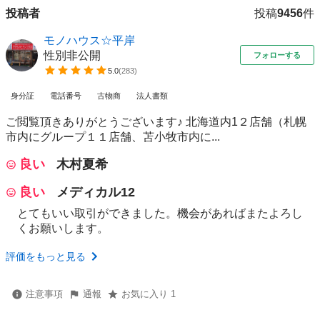
投稿者
投稿
9456
件
モノハウス☆平岸
性別非公開
フォローする
5.0
(
283
)
身分証
電話番号
古物商
法人書類
ご閲覧頂きありがとうございます♪ 北海道内1２店舗（札幌
市内にグループ１１店舗、苫小牧市内に...
良い
木村夏希
良い
メディカル12
とてもいい取引ができました。機会があればまたよろし
くお願いします。
評価をもっと見る
注意事項
通報
お気に入り 1