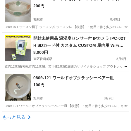
200円
札幌市
8月9日
0809-071 ラーメン横丁 ラーメン丼 ラーメン鉢 【状態】 ・使用に伴う多少のスレ
北海道
札幌市
生活雑貨
現地
開封未使用品 温湿度センサー付 IPカメラ IPC-02T
H SDカード付 カスタム CUSTOM 屋内用 WiFi専
用カメラ ネット経由視聴 見守りカメラ 防犯 ペッ
8,000円
トカメラ 札幌 北20条店
東区役所前駅
8月9日
道内12店舗(札幌市内11店舗、苫小牧1店舗)展開のリサイクルショップ アウトレットモノハウス北
北海道
札幌市
東区役所前駅
防災、セキュリティ
0809-121 ワールドオブクラッシーベアー皿
100円
旭川市
8月9日
0809-121 ワールドオブクラッシーベアー皿 【状態】 ・使用に伴う多少のスレ、キ
北海道
旭川市
食器
現地
もっと見る