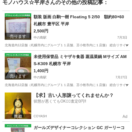
モノハウス☆平岸
さんのその他の投稿記事：
額装 版画 白駒一樹 Floating 5 2/50 額約80×60
札幌市 豊平区 平岸
2,500円
売ります
中の島駅
7月3日
北海道内12店舗（札幌市内にグループ１１店舗、苫小牧市内に１店舗） 総合リサイクルショ
北海道
札幌市
中の島駅
その他
版画
未使用保管品 ミヤザキ食器 蒸温菜鍋 Mサイズ AM
S-K309 札幌市 平岸
1,400円
売ります
中の島駅
7月27日
北海道内12店舗（札幌市内にグループ１１店舗、苫小牧市内に１店舗） 総合リサイクルショップ
北海道
札幌市
中の島駅
調理器具
ミヤザキ
【求】古い人形譲ってくれませんか？
状態が悪くてもOK🙆‍♀️査定0円‼️
COYASH
Ad
ガールズデザイナーコレクション GC ガーリーコ