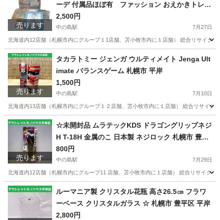
ーデ 付属品ほぼ有 ファッション おえかきトレー
サー トレース台 ☆ PayPay(ペイペイ)決済可能
2,500円
売ります
☆ 札幌市 豊平区 平岸 平岸店
中の島駅
7月27日
北海道内12店舗（札幌市内にグループ１1店舗、苫小牧市内に１店舗） 総合リサイクルショップ 
北海道
札幌市
中の島駅
おもちゃ
ペイペイ
タカラトミー ジェンガ ウルティメイト Jenga Ult
imate バランスゲーム 札幌市 平岸
1,500円
売ります
中の島駅
7月10日
北海道内13店舗（札幌市内にグループ１２店舗、苫小牧市内に１店舗） 総合リサイクルショップ
北海道
札幌市
中の島駅
その他
ジェンガ
☆未開封品 ムラテックKDS ドラゴングリップネジ
H T-18H 金属のこ 日本製 ネジロック 札幌市 豊平
区 平岸
800円
売ります
中の島駅
7月29日
北海道内12店舗（札幌市内にグループ11 店舗、苫小牧市内に１店舗） 総合リサイクルショ
北海道
札幌市
中の島駅
その他
豊平区
ルーマニア製 クリスタル花瓶 高さ26.5㎝ フラワ
ーベース クリスタルガラス ☆ 札幌市 豊平区 平岸
2,800円