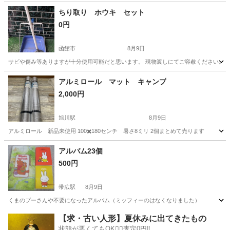
北海道
旭川市
ノベルティグッズ
屋外
ちり取り ホウキ セット
0円
函館市
8月9日
サビや傷み等ありますが十分使用可能だと思います。 現物渡しにてご容赦ください。 
北海道
函館市
掃除用具
アルミロール マット キャンプ
2,000円
旭川駅
8月9日
アルミロール 新品未使用 100✖️180センチ 暑さ8ミリ 2個まとめて売ります
北海道
旭川市
旭川駅
その他
アルバム23個
500円
帯広駅
8月9日
くまのプーさんや不要になったアルバム（ミッフィーのはなくなりました）
北海道
帯広市
帯広駅
アルバム
くまのプーさん
【求・古い人形】夏休みに出てきたもの
状態が悪くてもOK🙆‍♀️査定0円‼️