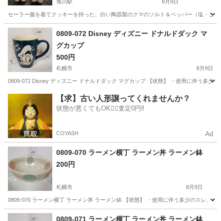
旭川駅
8月9日
セーラー服を着てクッキーを持った、白い陶器製のクマのソルト＆ペッパー（塩・こしょう）
北海道
旭川市
旭川駅
その他
0809-072 Disney ディズニー ドナルドダック マ
グカップ
500円
札幌市
8月9日
0809-072 Disney ディズニー ドナルドダック マグカップ 【状態】 ・使用に
北海道
札幌市
食器
ドナルドダック
【求】古い人形譲ってくれませんか？
状態が悪くてもOK🙆‍♀️査定0円‼️
COYASH
Ad
0809-070 ラーメン横丁 ラーメン丼 ラーメン鉢
200円
札幌市
8月9日
0809-070 ラーメン横丁 ラーメン丼 ラーメン鉢 【状態】 ・使用に伴う多少のスレ
北海道
札幌市
生活雑貨
現地
0809-071 ラーメン横丁 ラーメン丼 ラーメン鉢