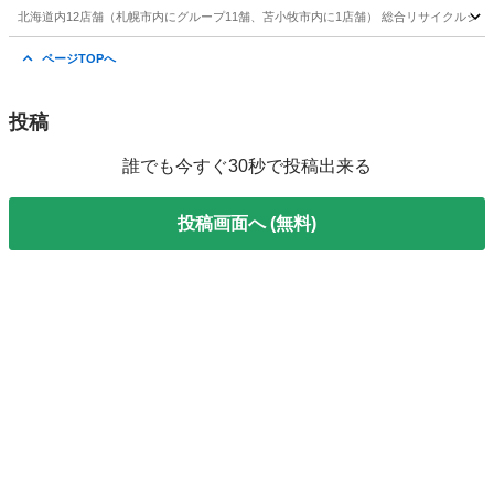
北海道内12店舗（札幌市内にグループ11舗、苫小牧市内に1店舗） 総合リサイクルショップ ★
北海道
札幌市
中の島駅
ミラー/鏡
姿見
ページTOPへ
投稿
誰でも今すぐ30秒で投稿出来る
投稿画面へ (無料)