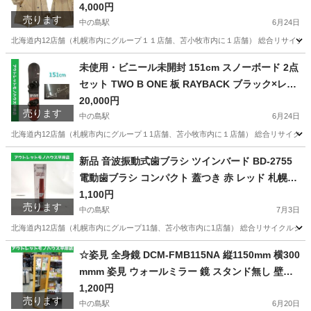
ージュ 三陽商会 BURBERRY BLUE LABEL 秋冬
4,000円
売ります
兼用 ジャンパー ☆ PayPay(ペイペイ)決済可能 ☆
中の島駅
6月24日
札幌市 豊平区 平岸 アウトレットモノハウス
北海道内12店舗（札幌市内にグループ１１店舗、苫小牧市内に１店舗） 総合リサイクルショップ
北海道
札幌市
中の島駅
コート
三陽商会
未使用・ビニール未開封 151cm スノーボード 2点
セット TWO B ONE 板 RAYBACK ブラック×レッ
ド キャンバー ツイン・バインディング M/L ☆ Pa
20,000円
売ります
yPay(ペイペイ)決済可能 ☆ 札幌市 豊平区 平岸 平
中の島駅
6月24日
岸店
北海道内12店舗（札幌市内にグループ１1店舗、苫小牧市内に１店舗） 総合リサイクルショップ 
北海道
札幌市
中の島駅
スノーボード
ペイペイ
新品 音波振動式歯ブラシ ツインバード BD-2755
電動歯ブラシ コンパクト 蓋つき 赤 レッド 札幌市
平岸店
1,100円
売ります
中の島駅
7月3日
北海道内12店舗（札幌市内にグループ11舗、苫小牧市内に1店舗） 総合リサイクルショップ
北海道
札幌市
中の島駅
その他
d払い
☆姿見 全身鏡 DCM-FMB115NA 縦1150mm 横300
mmm 姿見 ウォールミラー 鏡 スタンド無し 壁掛
け 札幌市 豊平区 平岸
1,200円
売ります
中の島駅
6月20日