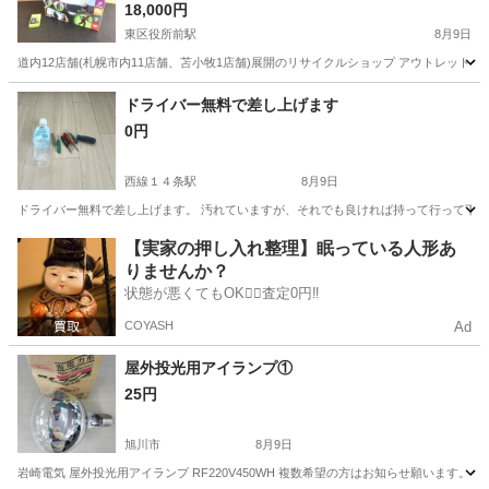
SHI ムサシ 屋内 屋外 ネット経由視聴 防犯 ワイド
18,000円
札幌 北20条店
東区役所前駅
8月9日
道内12店舗(札幌市内11店舗、苫小牧1店舗)展開のリサイクルショップ アウトレットモノハウス
北海道
札幌市
東区役所前駅
防災、セキュリティ
ドライバー無料で差し上げます
0円
MUSASHI
西線１４条駅
8月9日
ドライバー無料で差し上げます。 汚れていますが、それでも良ければ持って行って下さ
北海道
札幌市
西線１４条駅
家庭用品
無料
【実家の押し入れ整理】眠っている人形あ
りませんか？
状態が悪くてもOK🙆‍♀️査定0円‼️
COYASH
Ad
屋外投光用アイランプ①
25円
旭川市
8月9日
岩崎電気 屋外投光用アイランプ RF220V450WH 複数希望の方はお知らせ願います。