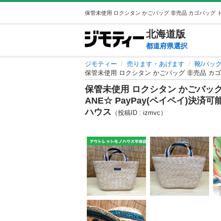
北海道
版
都道府県選択
ジモティー
売ります・あげます
靴/バッ
保管未使用 ロクシタン かごバッグ 非売品 カゴバッ
保管未使用 ロクシタン かごバッグ 
ANE☆ PayPay(ペイペイ)決済
ハウス
（投稿ID : izmvc）