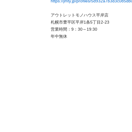
https://jmty.jp/profiles/5d932a7b3d3c085db
アウトレットモノハウス平岸店

札幌市豊平区平岸1条5丁目2-23

営業時間：9：30～19:30

年中無休