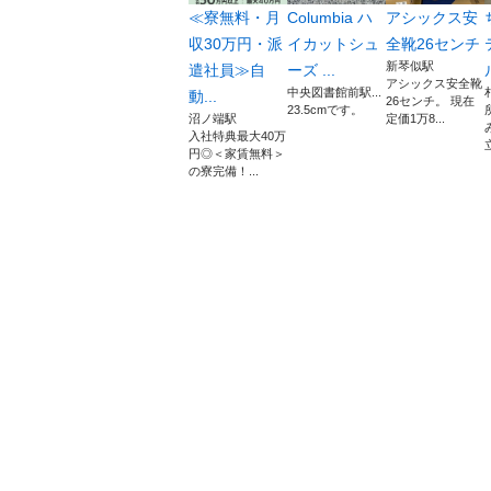
≪寮無料・月
Columbia ハ
アシックス安
収30万円・派
イカットシュ
全靴26センチ
新琴似駅
遣社員≫自
ーズ ...
アシックス安全靴
中央図書館前駅...
動...
26センチ。 現在
23.5cmです。
沼ノ端駅
定価1万8...
入社特典最大40万
円◎＜家賃無料＞
の寮完備！...