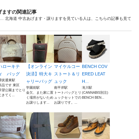
げますの関連記事
ゴ... 北海道 中古あげます・譲りますを見ている人は、こちらの記事も見て
ハローキテ
【オンライン
マイケルコー
BENCH COV
ィ バッグ
決済】特大キ
ストート＆リ
ERED LEAT
環状通東駅
ャリーバッグ
ュック
H...
新品です 東区
学園前駅
南平岸駅
滝川駅
希望公園までとり
金欠、また家に置
トートバッグとリ
(CANNABIS別注)
にきてく...
く場所がないため
ュックセットでの
BENCH BEN...
お譲りします...
お譲りです。...