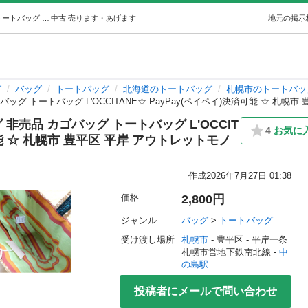
保管未使用 ロクシタン かごバッグ 非売品 カゴバッグ トートバッグ L'OCCITANE☆ PayPay(ペイペイ)決済可能 ☆ 札幌市… (モノハウス☆平岸) 中の島のバッグ《トートバッグ》の中古あげます・譲ります｜ジモティーで不用品の処分
中古
売ります・あげます
地元の掲示
グ
バッグ
トートバッグ
北海道のトートバッグ
札幌市のトートバッ
グ トートバッグ L'OCCITANE☆ PayPay(ペイペイ)決済可能 ☆ 札幌
非売品 カゴバッグ トートバッグ L'OCCIT
4
お気に
可能 ☆ 札幌市 豊平区 平岸 アウトレットモノ
作成
2026年7月27日 01:38
価格
2,800円
ジャンル
バッグ
 > 
トートバッグ
受け渡し場所
札幌市
 - 豊平区
 - 平岸一条
札幌市営地下鉄南北線 - 
中
の島駅
投稿者にメールで問い合わせ