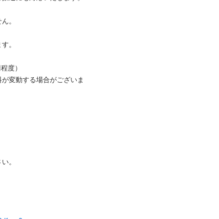


。

度）

料が変動する場合がございま

