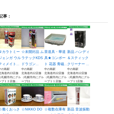
記事：
タカラトミー
☆未開封品 ム
茶道具・華道
新品 ハンディ
ジェンガ ウル
ラテックKDS
具★コンポー
＆スティック
ティメイト...
ドラゴン...
ト 花器 青磁...
クリーナー ...
中の島駅
中の島駅
中の島駅
中の島駅
北海道内13店舗
北海道内12店舗
北海道内12店舗
北海道内12店舗
（札幌市内にグル
（札幌市内にグル
（札幌市内にグル
（札幌市内にグル
ープ１２店舗...
ープ11 ...
ープ１１店舗...
ープ１1店舗...
☆働くおっさ
☆NIKKO DO
☆複数在庫有
新品 音波振動