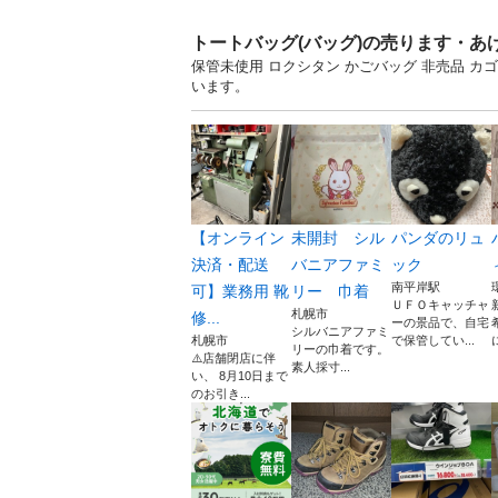
トートバッグ(バッグ)の売ります・あ
保管未使用 ロクシタン かごバッグ 非売品 カ
います。
【オンライン
未開封 シル
パンダのリュ
決済・配送
バニアファミ
ック
南平岸駅
可】業務用 靴
リー 巾着
ＵＦＯキャッチャ
札幌市
修...
ーの景品で、自宅
シルバニアファミ
札幌市
で保管してい...
リーの巾着です。
⚠️店舗閉店に伴
素人採寸...
い、 8月10日まで
のお引き...