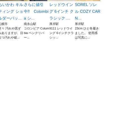
ちいかわ キル
さらに値引
レッドウイン
SOREL ソレ
ティング ショ
中‼️ Colombi
グ 6インチ ク
ル COZY CAR
ルダーバッ...
a シ...
ラシック ...
N...
札幌市
南永山駅
厚岸駅
厚岸駅
所々 汚れや黒ず
コロンビア Colum
9111 レッドウイ
23cm ひと冬履き
みありますが、目
bia ペンクリバ
ング 6インチクラ
ました。 使用感
立つ汚れや破...
ー...
シッ...
は写真に...