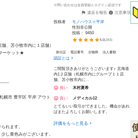
※問い合わせは会員登録とログイン必須です
違反を報告
注意事項
投稿者
モノハウス☆平岸
性別非公開
投稿： 
9450
5.0
(
283
)
舗、苫小牧市内に１店舗）

ーケット★

身分証
電話番号
古物商
法人書類
認証とは
ご閲覧頂きありがとうございます♪ 北海道
内1２店舗（札幌市内にグループ１１店
舗、苫小牧市内に...
----

良い
木村夏希
☆ 札幌市 豊平区 平岸 アウト
良い
メディカル12
とてもいい取引ができました。機会があれ
ばまたよろしくお願いします。
評価をもっと見る
れます。

少し黄色みがございます。
