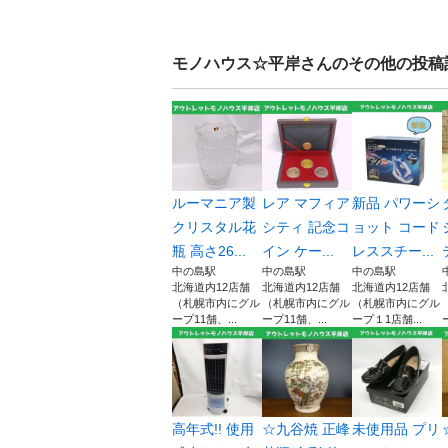
モノハウス☆平岸
さんのその他の投稿
ルーマニア製
レア マフィア
新品 パワーシ
クリスタル花
シティ 記念コ
ョット コード
瓶 高さ26...
イン ケー...
レススチー...
中の島駅
中の島駅
中の島駅
北海道内12店舗
北海道内12店舗
北海道内12店舗
（札幌市内にグル
（札幌市内にグル
（札幌市内にグル
ープ11舗、...
ープ11舗、...
ープ１1店舗...
高年式!! 使用
☆九谷焼 正峰
未使用品 プリ