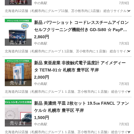
売ります
中の島駅
7月9日
北海道内12店舗（札幌市内にグループ11舗、苫小牧市内に1店舗） 総合リサイクルショップ
北海道
札幌市
中の島駅
その他
シティ
新品 パワーショット コードレススチームアイロン
セルフクリーニング機能付き GD-Si80 ☆ PayPay
(ペイペイ)決済可能 ☆ 札幌市 豊平区 平岸 平岸店
2,860円
売ります
中の島駅
7月3日
北海道内12店舗（札幌市内にグループ１1店舗、苫小牧市内に１店舗） 総合リサイクルショップ 
北海道
札幌市
中の島駅
生活家電
ペイペイ
新品 東亜産業 非接触式電子温度計 アイメディー
タ TETM-01☆ 札幌市 豊平区 平岸
2,000円
売ります
中の島駅
7月3日
北海道内12店舗（札幌市内にグループ１１店舗、苫小牧市内に１店舗） 総合リサイクルシ
北海道
札幌市
中の島駅
その他
豊平区
新品 美濃焼 平皿 2枚セット 19.5㎝ FANCL ファン
ケル☆ 札幌市 豊平区 平岸
1,500円
売ります
中の島駅
7月3日
北海道内12店舗（札幌市内にグループ１１店舗、苫小牧市内に１店舗） 総合リサイクルショッ