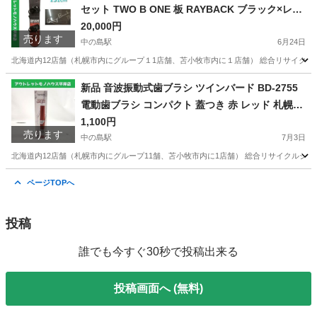
セット TWO B ONE 板 RAYBACK ブラック×レッ
ド キャンバー ツイン・バインディング M/L ☆ Pa
20,000円
売ります
yPay(ペイペイ)決済可能 ☆ 札幌市 豊平区 平岸 平
中の島駅
6月24日
岸店
北海道内12店舗（札幌市内にグループ１1店舗、苫小牧市内に１店舗） 総合リサイクルショップ 
北海道
札幌市
中の島駅
スノーボード
ペイペイ
新品 音波振動式歯ブラシ ツインバード BD-2755
電動歯ブラシ コンパクト 蓋つき 赤 レッド 札幌市
平岸店
1,100円
売ります
中の島駅
7月3日
北海道内12店舗（札幌市内にグループ11舗、苫小牧市内に1店舗） 総合リサイクルショップ
北海道
札幌市
中の島駅
その他
d払い
ページTOPへ
投稿
誰でも今すぐ30秒で投稿出来る
投稿画面へ (無料)