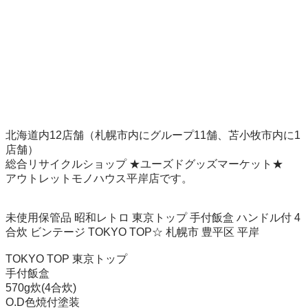
北海道内12店舗（札幌市内にグループ11舗、苫小牧市内に1
店舗）

総合リサイクルショップ ★ユーズドグッズマーケット★

アウトレットモノハウス平岸店です。

未使用保管品 昭和レトロ 東京トップ 手付飯盒 ハンドル付 4
合炊 ビンテージ TOKYO TOP☆ 札幌市 豊平区 平岸

TOKYO TOP 東京トップ

手付飯盒

570g炊(4合炊)

O.D色焼付塗装
