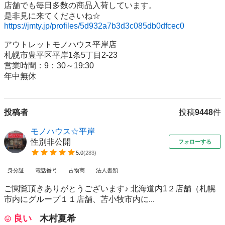
店舗でも毎日多数の商品入荷しています。

https://jmty.jp/profiles/5d932a7b3d3c085db0dfcec0
アウトレットモノハウス平岸店

札幌市豊平区平岸1条5丁目2-23

営業時間：9：30～19:30

年中無休
投稿者
投稿
9448
件
モノハウス☆平岸
性別非公開
フォローする
5.0
(
283
)
身分証
電話番号
古物商
法人書類
ご閲覧頂きありがとうございます♪ 北海道内1２店舗（札幌
市内にグループ１１店舗、苫小牧市内に...
良い
木村夏希