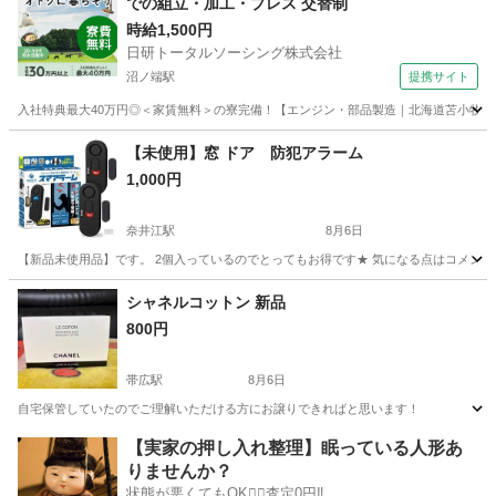
での組立・加工・プレス 交替制
時給1,500円
日研トータルソーシング株式会社
沼ノ端駅
提携サイト
入社特典最大40万円◎＜家賃無料＞の寮完備！【エンジン・部品製造｜北海道苫小牧市】高
北海道
苫小牧市
沼ノ端駅
その他
【未使用】窓 ドア 防犯アラーム
1,000円
奈井江駅
8月6日
【新品未使用品】です。 2個入っているのでとってもお得です★ 気になる点はコメント
北海道
空知郡
奈井江駅
防災、セキュリティ
シャネルコットン 新品
800円
帯広駅
8月6日
自宅保管していたのでご理解いただける方にお譲りできればと思います！
北海道
帯広市
帯広駅
その他
【実家の押し入れ整理】眠っている人形あ
りませんか？
状態が悪くてもOK🙆‍♀️査定0円‼️