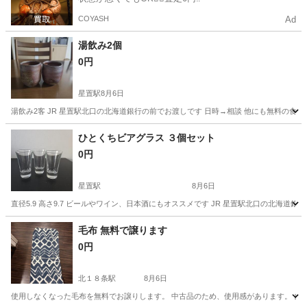
COYASH
Ad
湯飲み2個
0円
星置駅
8月6日
湯飲み2客 JR 星置駅北口の北海道銀行の前でお渡しです 日時→相談 他にも無料の食
北海道
札幌市
星置駅
食器
にも
ひとくちビアグラス ３個セット
0円
星置駅
8月6日
直径5.9 高さ9.7 ビールやワイン、日本酒にもオススメです JR 星置駅北口の北海道銀
北海道
札幌市
星置駅
食器
ビアグラス
毛布 無料で譲ります
0円
北１８条駅
8月6日
使用しなくなった毛布を無料でお譲りします。 中古品のため、使用感があります。 自