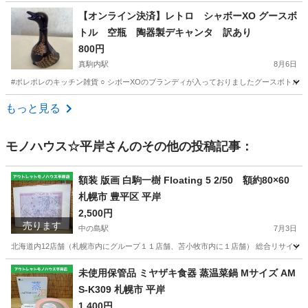
北海道
札幌市
北１８条駅
生活雑貨
毛布
【オンライン決済】レトロ シャボーXO グースボ
トル 空瓶 陶器製デキャンタ 訳あり
800円
真駒内駅
8月6日
#ポレポレのキッチン雑貨 ○ シボーXOのブランディが入っておりましたグースボトルの
北海道
札幌市
真駒内駅
家庭用品
もっと見る
モノハウス☆平岸
さんのその他の投稿記事：
額装 版画 白駒一樹 Floating 5 2/50 額約80×60
札幌市 豊平区 平岸
2,500円
売ります
中の島駅
7月3日
北海道内12店舗（札幌市内にグループ１１店舗、苫小牧市内に１店舗） 総合リサイクルショ
北海道
札幌市
中の島駅
その他
版画
未使用保管品 ミヤザキ食器 蒸温菜鍋 Mサイズ AM
S-K309 札幌市 平岸
1,400円