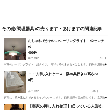
その他(調理器具)の売ります・あげますの関連記事
おしゃれでかわいいシーリングライト 42センチ
位
400円
南平岸駅
8月6日
写真のシーリングライト 紐タイプ。 電球もそのままお付けします。 簡易や清掃を実施
北海道
札幌市
南平岸駅
生活雑貨
ニトリ押し入れケース 幅39奥行き74高さ23
0円
南平岸駅
8月6日
何段にも積み重ねができるタイプのケースです。 簡易清掃を実施済みです。 玄関先に出
北海道
札幌市
南平岸駅
生活雑貨
ケース
【実家の押し入れ整理】眠っている人形あ