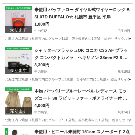
北海道
札幌市
中の島駅
食器
ファンケル
未使用 バッファロー ダイヤル式ワイヤーロック B
SL07D BUFFALO☆ 札幌市 豊平区 平岸
1,800円
売ります
中の島駅
7月14日
北海道内12店舗（札幌市内にグループ11舗、苫小牧市内に1店舗） 総合リサイクルショッ
北海道
札幌市
中の島駅
周辺機器
豊平区
シャッター/フラッシュOK コニカ C35 AF ブラッ
ク コンパクトカメラ ヘキサノン 38mm F2.8 外
観使用感少なめ ☆ PayPay(ペイペイ)決済可能 ☆
3,300円
売ります
札幌市 豊平区 平岸 平岸店
中の島駅
6月19日
北海道内12店舗（札幌市内にグループ１1店舗、苫小牧市内に１店舗） 総合リサイクルショップ 
北海道
札幌市
中の島駅
カメラ
本物 バーバリーブルーレーベル レディース モッ
ズコート 36 ラビットファー・ボアライナー付 ベ
ージュ 三陽商会 BURBERRY BLUE LABEL 秋冬
4,000円
売ります
兼用 ジャンパー ☆ PayPay(ペイペイ)決済可能 ☆
中の島駅
6月24日
札幌市 豊平区 平岸 アウトレットモノハウス
北海道内12店舗（札幌市内にグループ１１店舗、苫小牧市内に１店舗） 総合リサイクルショップ
北海道
札幌市
中の島駅
コート
三陽商会
未使用・ビニール未開封 151cm スノーボード 2点