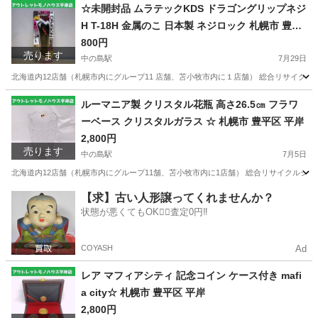
北海道
札幌市
中の島駅
その他
ジェンガ
☆未開封品 ムラテックKDS ドラゴングリップネジ
H T-18H 金属のこ 日本製 ネジロック 札幌市 豊平
区 平岸
800円
売ります
中の島駅
7月29日
北海道内12店舗（札幌市内にグループ11 店舗、苫小牧市内に１店舗） 総合リサイクルショ
北海道
札幌市
中の島駅
その他
豊平区
ルーマニア製 クリスタル花瓶 高さ26.5㎝ フラワ
ーベース クリスタルガラス ☆ 札幌市 豊平区 平岸
2,800円
売ります
中の島駅
7月5日
北海道内12店舗（札幌市内にグループ11舗、苫小牧市内に1店舗） 総合リサイクルショップ
北海道
札幌市
中の島駅
インテリア雑貨/小物
【求】古い人形譲ってくれませんか？
状態が悪くてもOK🙆‍♀️査定0円‼️
COYASH
Ad
レア マフィアシティ 記念コイン ケース付き mafi
a city☆ 札幌市 豊平区 平岸
2,800円