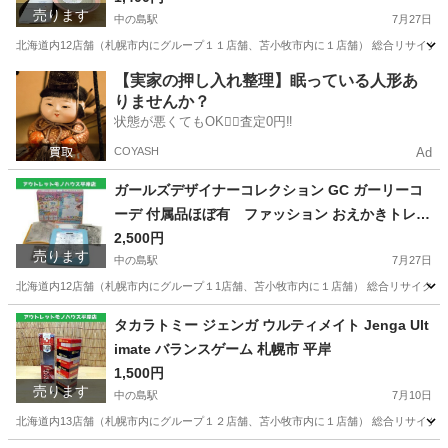
売ります
中の島駅
7月27日
北海道内12店舗（札幌市内にグループ１１店舗、苫小牧市内に１店舗） 総合リサイクルショップ
北海道
札幌市
中の島駅
調理器具
ミヤザキ
【実家の押し入れ整理】眠っている人形あ
りませんか？
状態が悪くてもOK🙆‍♀️査定0円‼️
COYASH
Ad
ガールズデザイナーコレクション GC ガーリーコ
ーデ 付属品ほぼ有 ファッション おえかきトレー
サー トレース台 ☆ PayPay(ペイペイ)決済可能
2,500円
売ります
☆ 札幌市 豊平区 平岸 平岸店
中の島駅
7月27日
北海道内12店舗（札幌市内にグループ１1店舗、苫小牧市内に１店舗） 総合リサイクルショップ 
北海道
札幌市
中の島駅
おもちゃ
ペイペイ
タカラトミー ジェンガ ウルティメイト Jenga Ult
imate バランスゲーム 札幌市 平岸
1,500円
売ります
中の島駅
7月10日
北海道内13店舗（札幌市内にグループ１２店舗、苫小牧市内に１店舗） 総合リサイクルショップ