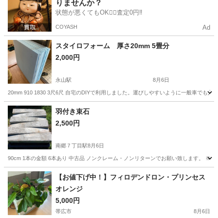
りませんか？
状態が悪くてもOK🙆‍♀️査定0円‼️
COYASH
Ad
スタイロフォーム 厚さ20mm 5畳分
2,000円
永山駅
8月6日
20mm 910 1830 3尺6尺 自宅のDIYで利用しました。運びしやすいように一般車
北海道
旭川市
永山駅
生活雑貨
羽付き束石
2,500円
南郷７丁目駅
8月6日
90cm 1本の金額 6本あり 中古品 ノンクレーム・ノンリターンでお願い致します。 ※
北海道
札幌市
南郷７丁目駅
家庭用品
【お値下げ中！】フィロデンドロン・プリンセス
オレンジ
5,000円
帯広市
8月6日