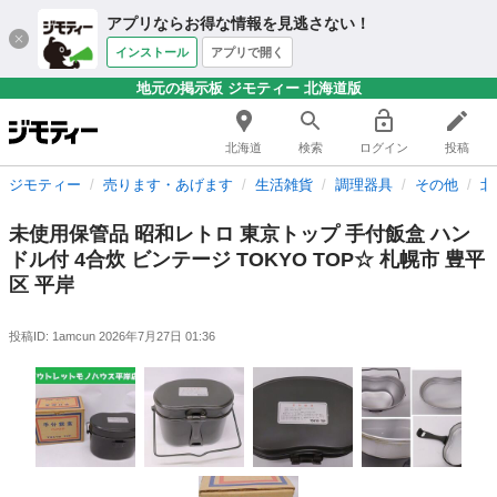
アプリならお得な情報を見逃さない！
インストール
アプリで開く
地元の掲示板 ジモティー 北海道版
北海道
検索
ログイン
投稿
ジモティー
売ります・あげます
生活雑貨
調理器具
その他
北
未使用保管品 昭和レトロ 東京トップ 手付飯盒 ハン
ドル付 4合炊 ビンテージ TOKYO TOP☆ 札幌市 豊平
区 平岸
投稿ID: 1amcun
2026年7月27日 01:36