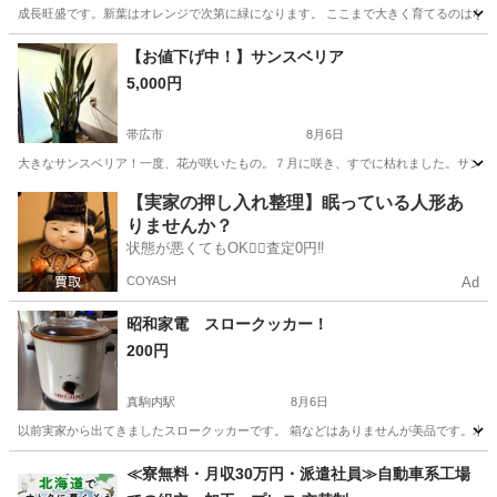
成長旺盛です。新葉はオレンジで次第に緑になります。 ここまで大きく育てるのはなか
北海道
帯広市
家庭用品
【お値下げ中！】サンスベリア
5,000円
帯広市
8月6日
大きなサンスベリア！一度、花が咲いたもの。７月に咲き、すでに枯れました。サンス
北海道
帯広市
家庭用品
サンスベリア
【実家の押し入れ整理】眠っている人形あ
りませんか？
状態が悪くてもOK🙆‍♀️査定0円‼️
COYASH
Ad
昭和家電 スロークッカー！
200円
真駒内駅
8月6日
以前実家から出てきましたスロークッカーです。 箱などはありませんが美品です。水を
北海道
札幌市
真駒内駅
調理器具
スロークッカー
≪寮無料・月収30万円・派遣社員≫自動車系工場