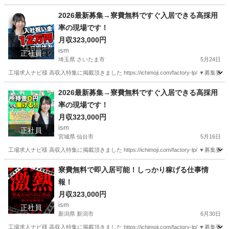
石川
七尾市
工場
最新
2026最新募集→寮費無料ですぐ入居できる高採用
率の現場です！
月収323,000円
ism
正社員
埼玉県 さいたま市
5月24日
工場求人ナビ様 高収入特集に掲載頂きました https://ichimoji.com/factory-l
埼玉
さいたま市
工場
2026最新募集→寮費無料ですぐ入居できる高採用
率の現場です！
月収323,000円
ism
正社員
宮城県 仙台市
5月16日
工場求人ナビ様 高収入特集に掲載頂きました https://ichimoji.com/factory-l
宮城
仙台市
工場
最新
寮費無料で即入居可能！しっかり稼げる仕事情
報！
月収323,000円
ism
正社員
新潟県 新潟市
6月30日
工場求人ナビ様 高収入特集に掲載頂きました https://ichimoji.com/factory-l