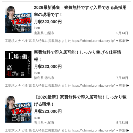
富山
富山市
工場
最新
2026最新募集→寮費無料ですぐ入居できる高採用
率の現場です！
月収323,000円
ism
正社員
山梨県 山梨市
5月14日
工場求人ナビ様 高収入特集に掲載頂きました https://ichimoji.com/factory-l
山梨
山梨市
工場
寮費無料で即入居可能！しっかり稼げる仕事情
報！
月収323,000円
ism
正社員
徳島県 徳島市
7月18日
工場求人ナビ様 高収入特集に掲載頂きました https://ichimoji.com/factory-l
徳島
徳島市
工場
情報
【2026最新】寮費無料で即入居可能！しっかり稼
げる職場！
月収323,000円
ism
正社員
石川県 七尾市
5月31日
工場求人ナビ様 高収入特集に掲載頂きました https://ichimoji.com/factory-l