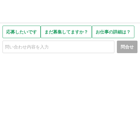
応募したいです
まだ募集してますか？
お仕事の詳細は？
問合せ
初めての方へ
利用規約
プライバシーポリシー
プライバシー・ステートメント
健全化に資する運用方針
お問い合わせ
運営会社
サイトマップ
ご利用ガイド
フリーワードで探す
PC版で表示
都道府県選択