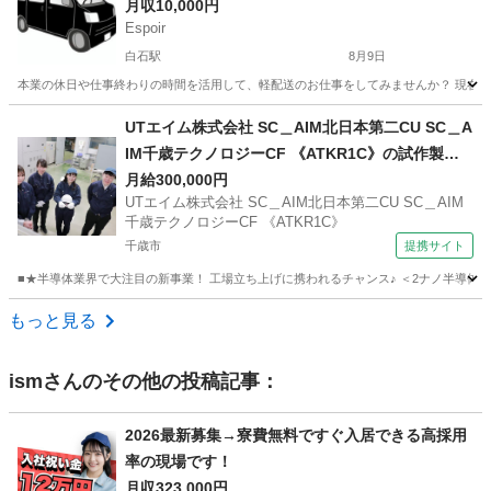
月収10,000円
Espoir
白石駅
8月9日
本業の休日や仕事終わりの時間を活用して、軽配送のお仕事をしてみませんか？ 現在、会
北海道
札幌市
白石駅
配送
未経験
UTエイム株式会社 SC＿AIM北日本第二CU SC＿A
IM千歳テクノロジーCF 《ATKR1C》の試作製
造・生産進捗管理 【無期雇用派遣】
月給300,000円
UTエイム株式会社 SC＿AIM北日本第二CU SC＿AIM
千歳テクノロジーCF 《ATKR1C》
千歳市
提携サイト
■★半導体業界で大注目の新事業！ 工場立ち上げに携われるチャンス♪ ＜2ナノ半導体の
北海道
千歳市
その他
もっと見る
ism
さんのその他の投稿記事：
2026最新募集→寮費無料ですぐ入居できる高採用
率の現場です！
月収323,000円