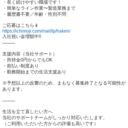
・長く続けやすい職場です！

・簡単なライン作業〜製造業務まで

・履歴書不要／年齢・性別不問

https://ichimoji.com/mail/lp/haken/
入社祝い金増額中!!

⸻

支援内容（当社サポート）

・所持金0円からでもOK

・前払い制度あり

・勤務開始までの生活支援あり

※予想以上の反響のため、まもなく募集終了となる可能性が
あります。

⸻

生活を立て直したい方へ

当社のサポートチームがしっかり対応いたします。

（ご利用いただいた方からの評価も高いです）
