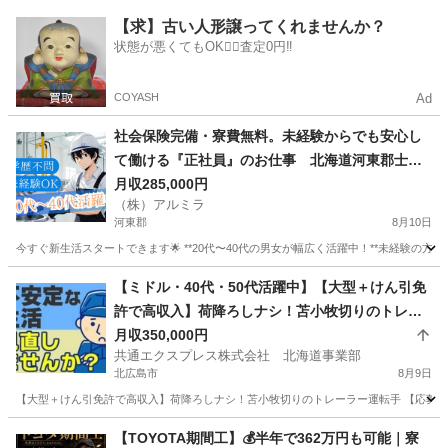
北海道
札幌市
工場
未経験
【求】古い人形譲ってくれませんか？
状態が悪くてもOK🙆‍♀️査定0円‼️
COYASH
Ad
社会保険完備・寮費無料。未経験からでも安心し
て働ける『正社員』のお仕事 北海道河東郡士幌
町
月収285,000円
（株）アルミラ
河東郡
8月10日
今すぐ新生活スタートできます🌟 **20代〜40代の男女が幅広く活躍中！**未経験の方も歓迎で
北海道
河東郡
工場
未経験
【ミドル・40代・50代活躍中】【大型＋けん引免
許で高収入】荷降ろしナシ！苫小牧切りのトレー
ラー運転手 北海道北広島市ドライバー
月収350,000円
共通エクスプレス株式会社 北海道事業部
北広島市
8月9日
【大型＋けん引免許で高収入】荷降ろしナシ！苫小牧切りのトレーラー運転手 【応募先企
北海道
北広島市
ドライバー
トレーラー
【TOYOTA期間工】💰半年で362万円も可能｜寮