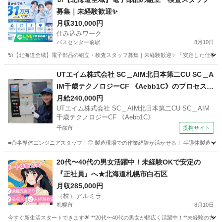
募集｜未経験歓迎✨
月収310,000円
住み込みワーク
バスセンター前駅
8月10日
🔌【北海道全域】電子部品の組立・検査スタッフ募集｜未経験歓迎✨ 「安定した仕事を探
北海道
札幌市
バスセンター前駅
物流
未経験
UTエイム株式会社 SC＿AIM北日本第二CU SC＿A
IM千歳テクノロジーCF 《Aebb1C》のプロセスエ
ンジニア・レシピ作成・解析・グラフ作成・機械
月給240,000円
UTエイム株式会社 SC＿AIM北日本第二CU SC＿AIM
操作・部材管理 【フリーター歓迎】
千歳テクノロジーCF 《Aebb1C》
千歳市
提携サイト
■◎半導体エンジニアスタッフ！◎ 製造現場での作業経験が活かせる！ 半導体製造ライン
北海道
千歳市
その他
20代〜40代の男女活躍中！未経験OKで安定の
『正社員』へ★北海道札幌市白石区
月収285,000円
（株）アルミラ
札幌市
8月10日
今すぐ新生活スタートできます🌟 **20代〜40代の男女が幅広く活躍中！**未経験の方も歓迎で