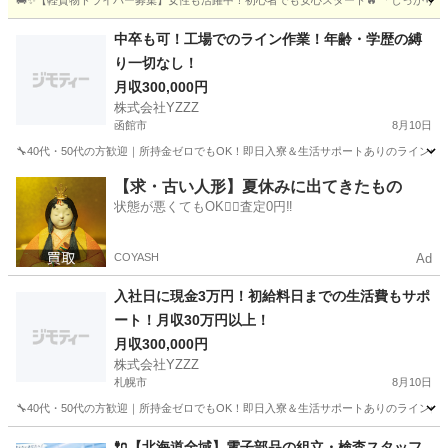
🚚✨【軽貨物ドライバー募集】女性も活躍中！初心者でも安心スタート🔥 「しっかり稼ぎ
北海道
札幌市
宅配
未経験
中卒も可！工場でのライン作業！年齢・学歴の縛
り一切なし！
月収300,000円
株式会社YZZZ
函館市
8月10日
🔧40代・50代の方歓迎｜所持金ゼロでもOK！即日入寮＆生活サポートありのライン作業
北海道
函館市
工場
50代
【求・古い人形】夏休みに出てきたもの
状態が悪くてもOK🙆‍♀️査定0円‼️
COYASH
Ad
入社日に現金3万円！初給料日までの生活費もサポ
ート！月収30万円以上！
月収300,000円
株式会社YZZZ
札幌市
8月10日
🔧40代・50代の方歓迎｜所持金ゼロでもOK！即日入寮＆生活サポートありのライン作業
北海道
札幌市
工場
50代
🔌【北海道全域】電子部品の組立・検査スタッフ