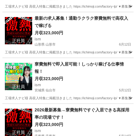
工場求人ナビ様 高収入特集に掲載頂きました https://ichimoji.com/factory-l
栃木
宇都宮市
工場
最新
最新の求人募集！通勤ラクラク寮費無料で高収入
で稼げる
月収323,000円
ism
正社員
山形県 山形市
6月12日
工場求人ナビ様 高収入特集に掲載頂きました https://ichimoji.com/factory-l
山形
山形市
工場
最新
寮費無料で即入居可能！しっかり稼げる仕事情
報！
月収323,000円
ism
正社員
宮城県 仙台市
5月12日
工場求人ナビ様 高収入特集に掲載頂きました https://ichimoji.com/factory-l
宮城
仙台市
工場
情報
2026最新募集→寮費無料ですぐ入居できる高採用
率の現場です！
月収323,000円
ism
正社員