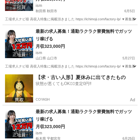
ism
正社員
秋田県 秋田市
6月5日
工場求人ナビ様 高収入特集に掲載頂きました https://ichimoji.com/factory-l
秋田
秋田市
工場
最新
最新の求人募集！通勤ラクラク寮費無料でガッツ
リ稼げる
月収323,000円
ism
正社員
山口県 山口市
5月27日
工場求人ナビ様 高収入特集に掲載頂きました https://ichimoji.com/factory-l
山口
山口市
工場
最新
【求・古い人形】夏休みに出てきたもの
状態が悪くてもOK🙆‍♀️査定0円‼️
COYASH
Ad
最新の求人募集！通勤ラクラク寮費無料でガッツ
リ稼げる
月収323,000円
ism
正社員
栃木県 宇都宮市
6月25日