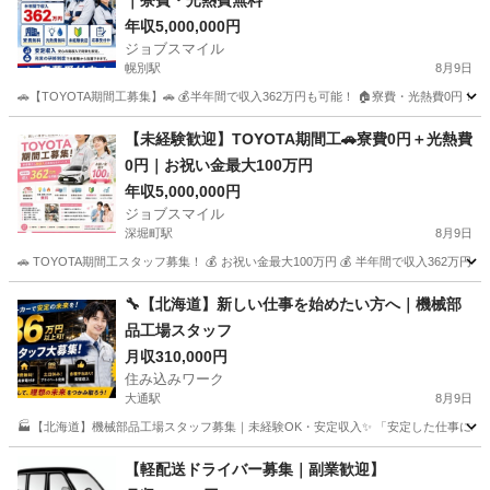
｜寮費・光熱費無料
年収5,000,000円
ジョブスマイル
幌別駅
8月9日
🚗【TOYOTA期間工募集】🚗 💰半年間で収入362万円も可能！ 🏠寮費・光熱費0
北海道
登別市
幌別駅
物流
未経験
【未経験歓迎】TOYOTA期間工🚗寮費0円＋光熱費
0円｜お祝い金最大100万円
年収5,000,000円
ジョブスマイル
深堀町駅
8月9日
🚗 TOYOTA期間工スタッフ募集！ 💰 お祝い金最大100万円 💰 半年間で収入362万円
北海道
函館市
深堀町駅
物流
未経験
🔧【北海道】新しい仕事を始めたい方へ｜機械部
品工場スタッフ
月収310,000円
住み込みワーク
大通駅
8月9日
🏭【北海道】機械部品工場スタッフ募集｜未経験OK・安定収入✨ 「安定した仕事に就きた
北海道
札幌市
大通駅
物流
【軽配送ドライバー募集｜副業歓迎】