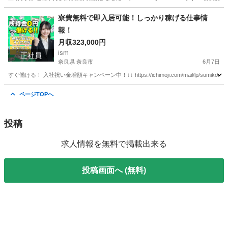
新潟
新潟市
工場
情報
寮費無料で即入居可能！しっかり稼げる仕事情
報！
月収323,000円
ism
正社員
奈良県 奈良市
6月7日
すぐ働ける！ 入社祝い金増額キャンペーン中！↓↓ https://ichimoji.com/mail/lp/
奈良
奈良市
工場
情報
ページTOPへ
投稿
求人情報を無料で掲載出来る
投稿画面へ (無料)