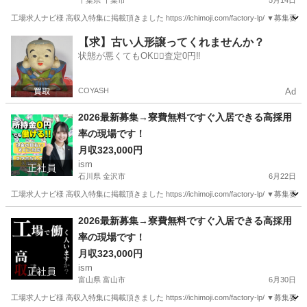
千葉県 千葉市
5月14日
工場求人ナビ様 高収入特集に掲載頂きました https://ichimoji.com/factory-l
千葉
千葉市
工場
最新
【求】古い人形譲ってくれませんか？
状態が悪くてもOK🙆‍♀️査定0円‼️
COYASH
Ad
2026最新募集→寮費無料ですぐ入居できる高採用
率の現場です！
月収323,000円
ism
正社員
石川県 金沢市
6月22日
工場求人ナビ様 高収入特集に掲載頂きました https://ichimoji.com/factory-l
石川
金沢市
工場
2026最新募集→寮費無料ですぐ入居できる高採用
率の現場です！
月収323,000円
ism
正社員
富山県 富山市
6月30日
工場求人ナビ様 高収入特集に掲載頂きました https://ichimoji.com/factory-l