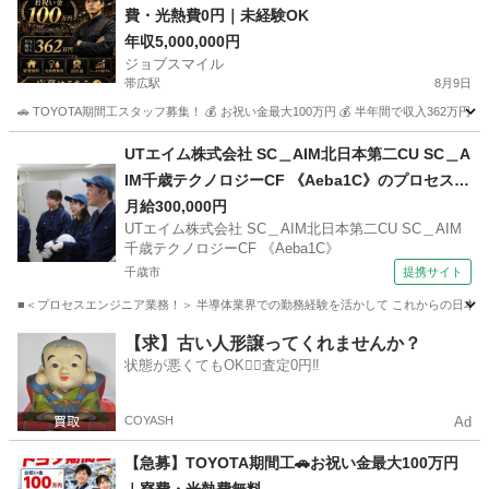
費・光熱費0円｜未経験OK
年収5,000,000円
ジョブスマイル
帯広駅
8月9日
🚗 TOYOTA期間工スタッフ募集！ 💰 お祝い金最大100万円 💰 半年間で収入362万円
北海道
帯広市
帯広駅
工場
未経験
UTエイム株式会社 SC＿AIM北日本第二CU SC＿A
IM千歳テクノロジーCF 《Aeba1C》のプロセスエ
ンジニア・レシピ作成・解析・グラフ作成・メン
月給300,000円
UTエイム株式会社 SC＿AIM北日本第二CU SC＿AIM
テナンス・データ解析 【経験者・有資格者歓迎】
千歳テクノロジーCF 《Aeba1C》
千歳市
提携サイト
■＜プロセスエンジニア業務！＞ 半導体業界での勤務経験を活かして これからの日本を
北海道
千歳市
その他
【求】古い人形譲ってくれませんか？
状態が悪くてもOK🙆‍♀️査定0円‼️
COYASH
Ad
【急募】TOYOTA期間工🚗お祝い金最大100万円