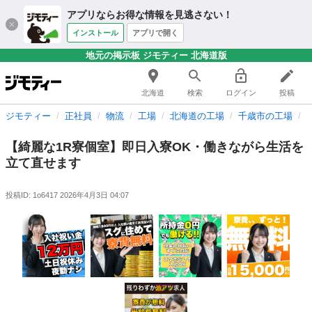
アプリならお得な情報を見逃さない！
インストール
アプリで開く
地元の掲示板 ジモティー 北海道版
北海道
検索
ログイン
投稿
ジモティー
正社員
物流
工場
北海道の工場
千歳市の工場
【綺麗な1R寮個室】即日入寮OK・働きながら生活を
立て直せます
投稿ID: 1o6417
2026年4月3日 04:07