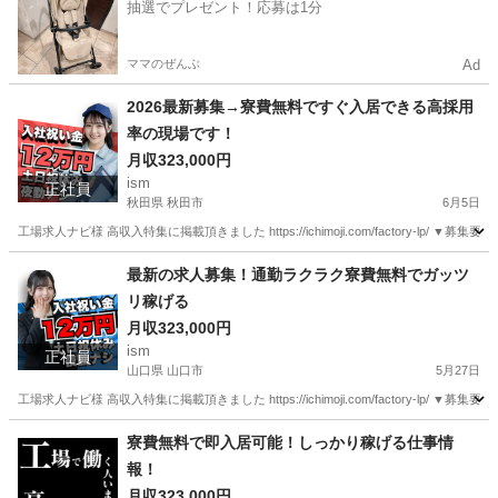
抽選でプレゼント！応募は1分
ママのぜんぶ
Ad
2026最新募集→寮費無料ですぐ入居できる高採用
率の現場です！
月収323,000円
ism
正社員
秋田県 秋田市
6月5日
工場求人ナビ様 高収入特集に掲載頂きました https://ichimoji.com/factory-l
秋田
秋田市
工場
最新
最新の求人募集！通勤ラクラク寮費無料でガッツ
リ稼げる
月収323,000円
ism
正社員
山口県 山口市
5月27日
工場求人ナビ様 高収入特集に掲載頂きました https://ichimoji.com/factory-l
山口
山口市
工場
最新
寮費無料で即入居可能！しっかり稼げる仕事情
報！
月収323,000円