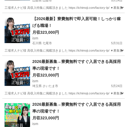
山梨県 山梨市
5月14日
工場求人ナビ様 高収入特集に掲載頂きました https://ichimoji.com/factory-l
山梨
山梨市
工場
【2026最新】寮費無料で即入居可能！しっかり稼
げる職場！
月収323,000円
ism
正社員
石川県 七尾市
5月31日
工場求人ナビ様 高収入特集に掲載頂きました https://ichimoji.com/factory-l
石川
七尾市
工場
最新
2026最新募集→寮費無料ですぐ入居できる高採用
率の現場です！
月収323,000円
ism
正社員
埼玉県 さいたま市
5月24日
工場求人ナビ様 高収入特集に掲載頂きました https://ichimoji.com/factory-l
埼玉
さいたま市
工場
2026最新募集→寮費無料ですぐ入居できる高採用
率の現場です！
月収323,000円
ism
正社員