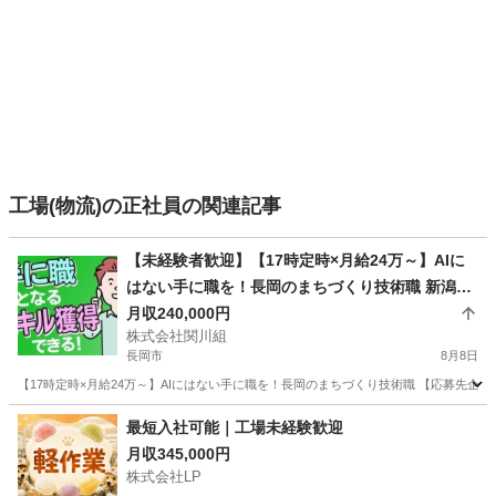
工場(物流)の正社員の関連記事
【未経験者歓迎】【17時定時×月給24万～】AIに
はない手に職を！長岡のまちづくり技術職 新潟県
長岡市(長岡)作業員
月収240,000円
株式会社関川組
長岡市
8月8日
【17時定時×月給24万～】AIにはない手に職を！長岡のまちづくり技術職 【応募先企業
新潟
長岡市
工場
最短入社可能｜工場未経験歓迎
月収345,000円
株式会社LP