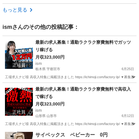
新潟
柏崎市
工場
もっと見る
ism
さんのその他の投稿記事：
最新の求人募集！通勤ラクラク寮費無料でガッツ
リ稼げる
月収323,000円
ism
正社員
栃木県 宇都宮市
6月25日
工場求人ナビ様 高収入特集に掲載頂きました https://ichimoji.com/factory-l
栃木
宇都宮市
工場
最新
最新の求人募集！通勤ラクラク寮費無料で高収入
で稼げる
月収323,000円
ism
正社員
山形県 山形市
6月12日
工場求人ナビ様 高収入特集に掲載頂きました https://ichimoji.com/factory-l
山形
山形市
工場
最新
サイベックス ベビーカー 0円