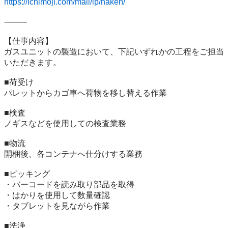
https://ichimoji.com/mail/lp/haken/
⸻

【仕事内容】

ガスユニットの製造において、下記いずれかの工程をご担当
いただきます。

■荷受け

パレットからカゴ車へ荷物を移し替える作業

■検査

ノギスなどを使用しての検査業務

■物流

開梱後、各コンテナへ仕分けする業務

■ピッキング

・バーコードを読み取り部品を取得

・はかりを使用して数量確認

・タブレットを見ながら作業

■洗浄
