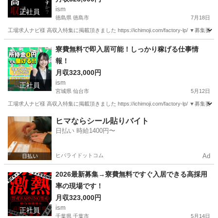
ism
正社員
徳島県 徳島市
7月18日
工場求人ナビ様 高収入特集に掲載頂きました https://ichimoji.com/factory-l
徳島
徳島市
工場
情報
寮費無料で即入居可能！しっかり稼げる仕事情
報！
月収323,000円
ism
正社員
宮城県 仙台市
5月12日
工場求人ナビ様 高収入特集に掲載頂きました https://ichimoji.com/factory-l
宮城
仙台市
工場
情報
ヒマならシール貼りバイト
日払い 時給1400円〜
ヒバライドットコム
Ad
2026最新募集→寮費無料ですぐ入居できる高採用
率の現場です！
月収323,000円
ism
正社員
千葉県 千葉市
5月14日