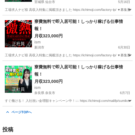
宮城県 仙台市
5月16日
工場求人ナビ様 高収入特集に掲載頂きました https://ichimoji.com/factory-l
宮城
仙台市
工場
最新
寮費無料で即入居可能！しっかり稼げる仕事情
報！
月収323,000円
ism
正社員
新潟市
6月30日
工場求人ナビ様 高収入特集に掲載頂きました https://ichimoji.com/factory-l
新潟
新潟市
工場
情報
寮費無料で即入居可能！しっかり稼げる仕事情
報！
月収323,000円
ism
正社員
奈良県 奈良市
6月7日
すぐ働ける！ 入社祝い金増額キャンペーン中！↓↓ https://ichimoji.com/mail/lp/
奈良
奈良市
工場
情報
ページTOPへ
投稿