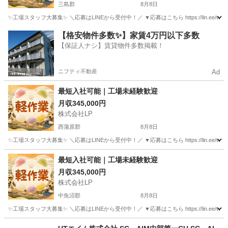
三島郡
8月8日
✨工場スタッフ大募集✨ ＼応募はLINEから受付中！／ ▼応募はこちら https://lin.e
新潟
三島郡
工場
未経験
【格安物件多数✨】家賃4万円以下多数
【保証人ナシ】賃貸物件多数掲載！
ニフティ不動産
Ad
最短入社可能｜工場未経験歓迎
月収345,000円
株式会社LP
西蒲原郡
8月8日
✨工場スタッフ大募集✨ ＼応募はLINEから受付中！／ ▼応募はこちら https://lin.e
新潟
西蒲原郡
工場
未経験
最短入社可能｜工場未経験歓迎
月収345,000円
株式会社LP
中魚沼郡
8月8日
✨工場スタッフ大募集✨ ＼応募はLINEから受付中！／ ▼応募はこちら https://lin.e
新潟
中魚沼郡
工場
未経験