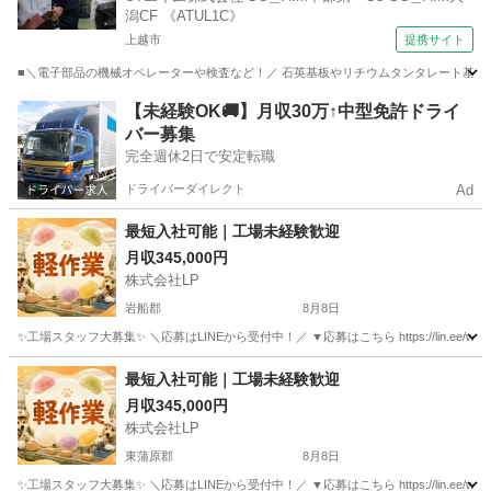
潟CF 《ATUL1C》
上越市
提携サイト
■＼電子部品の機械オペレーターや検査など！／ 石英基板やリチウムタンタレート基板を製
新潟
上越市
工場
【未経験OK🚚】月収30万↑中型免許ドライ
バー募集
完全週休2日で安定転職
ドライバーダイレクト
Ad
最短入社可能｜工場未経験歓迎
月収345,000円
株式会社LP
岩船郡
8月8日
✨工場スタッフ大募集✨ ＼応募はLINEから受付中！／ ▼応募はこちら https://lin.e
新潟
岩船郡
工場
最短入社可能｜工場未経験歓迎
月収345,000円
株式会社LP
東蒲原郡
8月8日
✨工場スタッフ大募集✨ ＼応募はLINEから受付中！／ ▼応募はこちら https://lin.e