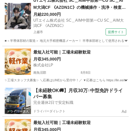
UTエイム株式会社 SC＿AIM中部第一CU SC＿AI
M大潟CF 《AZDN1C》の機械操作・洗浄・検査・
PC入力 【学歴不問】
月給220,000円
UTエイム株式会社 SC＿AIM中部第一CU SC＿AIM大
潟CF 《AZDN1C》
上越市
提携サイト
■＜半導体部材の製造＞ 地元大手精密機器メーカー！ 半導体部材として使用される「石
新潟
上越市
工場
最短入社可能｜工場未経験歓迎
月収345,000円
株式会社LP
南魚沼郡
8月8日
✨工場スタッフ大募集✨ ＼応募はLINEから受付中！／ ▼応募はこちら https://lin.e
新潟
南魚沼郡
工場
未経験
【未経験OK🚚】月収30万↑中型免許ドライ
バー募集
完全週休2日で安定転職
ドライバーダイレクト
Ad
最短入社可能｜工場未経験歓迎
月収345,000円