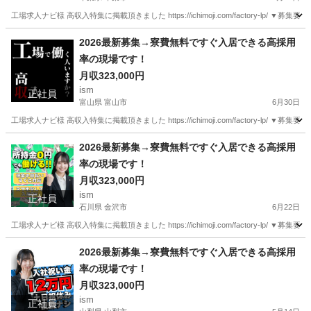
工場求人ナビ様 高収入特集に掲載頂きました https://ichimoji.com/factory-l
千葉
千葉市
工場
最新
2026最新募集→寮費無料ですぐ入居できる高採用
率の現場です！
月収323,000円
ism
正社員
富山県 富山市
6月30日
工場求人ナビ様 高収入特集に掲載頂きました https://ichimoji.com/factory-l
富山
富山市
工場
最新
2026最新募集→寮費無料ですぐ入居できる高採用
率の現場です！
月収323,000円
ism
正社員
石川県 金沢市
6月22日
工場求人ナビ様 高収入特集に掲載頂きました https://ichimoji.com/factory-l
石川
金沢市
工場
2026最新募集→寮費無料ですぐ入居できる高採用
率の現場です！
月収323,000円
ism
正社員