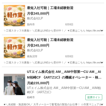
新潟
東蒲原郡
工場
未経験
最短入社可能｜工場未経験歓迎
月収345,000円
株式会社LP
胎内市
8月8日
✨工場スタッフ大募集✨ ＼応募はLINEから受付中！／ ▼応募はこちら https://lin.e
新潟
胎内市
工場
未経験
最短入社可能｜工場未経験歓迎
月収345,000円
株式会社LP
南魚沼市
8月8日
✨工場スタッフ大募集✨ ＼応募はLINEから受付中！／ ▼応募はこちら https://lin.e
新潟
南魚沼市
工場
未経験
UTエイム株式会社 AM＿AIM中部第一CU AM＿AI
M柏崎CF 《ARTZ1C》の機械オペレーター・検
査・組立・梱包・運搬 【給与前払いOK】
月給235,000円
UTエイム株式会社 AM＿AIM中部第一CU AM＿AIM柏
崎CF 《ARTZ1C》
柏崎市
提携サイト
■＼未経験・無資格OK／ 大手メーカーで蓄電池の製造のお仕事！ ☆作業マニュアルあり