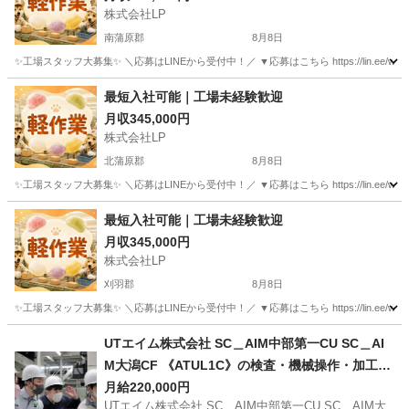
株式会社LP
南蒲原郡
8月8日
✨工場スタッフ大募集✨ ＼応募はLINEから受付中！／ ▼応募はこちら https://lin.e
新潟
南蒲原郡
工場
未経験
最短入社可能｜工場未経験歓迎
月収345,000円
株式会社LP
北蒲原郡
8月8日
✨工場スタッフ大募集✨ ＼応募はLINEから受付中！／ ▼応募はこちら https://lin.e
新潟
北蒲原郡
工場
未経験
最短入社可能｜工場未経験歓迎
月収345,000円
株式会社LP
刈羽郡
8月8日
✨工場スタッフ大募集✨ ＼応募はLINEから受付中！／ ▼応募はこちら https://lin.e
新潟
刈羽郡
工場
未経験
UTエイム株式会社 SC＿AIM中部第一CU SC＿AI
M大潟CF 《ATUL1C》の検査・機械操作・加工・
研磨・洗浄 【交通費支給】
月給220,000円
UTエイム株式会社 SC＿AIM中部第一CU SC＿AIM大