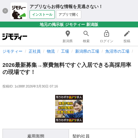
アプリならお得な情報を見逃さない！
インストール
アプリで開く
地元の掲示板 ジモティー 新潟版
新潟県
検索
ログイン
投稿
ジモティー
正社員
物流
工場
新潟県の工場
魚沼市の工場
2026最新募集→寮費無料ですぐ入居できる高採用率
の現場です！
投稿ID: 1o388f
2026年3月30日 07:16
雇用形態
契約社員