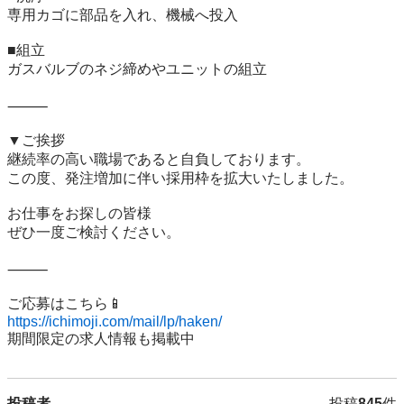
専用カゴに部品を入れ、機械へ投入

■組立

ガスバルブのネジ締めやユニットの組立

⸻

▼ご挨拶

継続率の高い職場であると自負しております。

この度、発注増加に伴い採用枠を拡大いたしました。

お仕事をお探しの皆様

ぜひ一度ご検討ください。

⸻

https://ichimoji.com/mail/lp/haken/
期間限定の求人情報も掲載中
投稿者
投稿
845
件