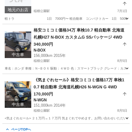
地元のお店
稲積公園駅
7月1日
軽トラ 1日 7000円〜 軽自動車 コンパクトカー 1日 5000円〜 ワ
北海道
札幌市
稲積公園駅
その他
レンタカー
格安コミコミ価格34万 車検10.7 軽自動車 北海道
札幌H27 N-BOX カスタムG SSパッケージ 4WD
340,000円
N-BOX
中古車
156,000km 2015年
稲積公園駅
8月5日
車名：ホンダ 車種：Ｎ−ＢＯＸ 駆動：４ＷＤ 色：スマートブラック グレード：カスタム
北海道
札幌市
稲積公園駅
N-BOX
預かり金
《気まぐれセール》格安コミコミ価格17万 車検1
0.7 軽自動車 北海道札幌H26 N-WGN G 4WD
170,000円
N-WGN
中古車
151,000km 2014年
稲積公園駅
8月5日
<気まぐれセール> ２１万円→１７万円 気まぐれでやめます。お問い合わせいただいた時
北海道
札幌市
稲積公園駅
N-WGN
NWGN
ページTOPへ