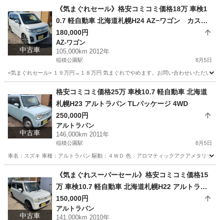
北海道
札幌市
稲積公園駅
ミライース
預かり金
《気まぐれセール》格安コミコミ価格18万 車検1
0.7 軽自動車 北海道札幌H24 AZ−ワゴン カスタ
ムスタイルXT 4WD
180,000円
AZ-ワゴン
中古車
105,000km 2012年
稲積公園駅
8月5日
<気まぐれセール> １９万円→１８万円 気まぐれでやめます。お問い合わせいただいた時
北海道
札幌市
稲積公園駅
AZ-ワゴン
ワゴン
格安コミコミ価格25万 車検10.7 軽自動車 北海道
札幌H23 アルトラパン TLパッケージ 4WD
250,000円
アルトラパン
中古車
146,000km 2011年
稲積公園駅
8月5日
車名：スズキ 車種：アルトラパン 駆動：４ＷＤ 色：アロマティックアクアメタリック Ｚ
北海道
札幌市
稲積公園駅
アルトラパン
預かり金
《気まぐれスーパーセール》格安コミコミ価格15
万 車検10.7 軽自動車 北海道札幌H22 アルトラパ
ン 4WD
150,000円
アルトラパン
中古車
141,000km 2010年