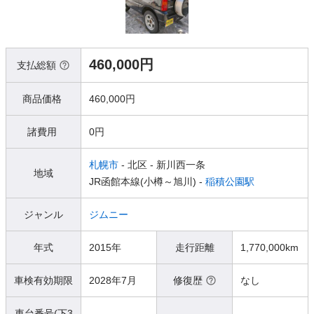
460,000円
支払総額
商品価格
460,000円
諸費用
0円
札幌市
- 北区
- 新川西一条
地域
JR函館本線(小樽～旭川) -
稲積公園駅
ジャンル
ジムニー
年式
2015年
走行距離
1,770,000km
車検有効期限
2028年7月
修復歴
なし
車台番号(下3