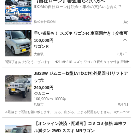
【自社ローン】審査通らない方へ
IDOMの自社ローンは税金・車検の支払いも含んでい
るので毎月の支払額は一定
株式会社IDOM
Ad
早い者勝ち！ スズキ ワゴンR 車高調付き！交換可
100,000円
ワゴンＲ
大麻駅
8月7日
閲覧頂きありがとうございます！ H21 MH21S スズキ ワゴンR 夏冬タイヤ付き 距離数
北海道
札幌市
大麻駅
ワゴンＲ
JB23W ジムニー❗️2型❗️AT❗️XC❗️社外足回り❗️リフトア
ップ❗️
240,000円
ジムニー
166,900km 1000年
札幌市
8月7日
⚠️最後まで既読お願い致します。 走る、曲がる、止まる問題ありません。 4ナンバー二
北海道
札幌市
ジムニー
エンジン
【オンライン決済・配送可】コミコミ価格 車検フ
ル満タン 2WD スズキ MRワゴン