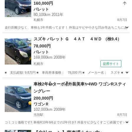
160,000円
パレット
80,100km 2011年
札幌市
8月7日
走行距離少なく、車検も1年半残ってます！ 外装はサビや小さな凹み等あちこちにありま
北海道
札幌市
パレット
走行距離
スズキ パレット Ｇ ４ＡＴ ４ＷＤ （検9.4）
78,000円
パレット
169,000km 2008年
札幌市
提携サイト
■ 支払総額: 9.8万円 ■ 車両本体価格： 78,000 円 ■ メーカー名： スズキ ■ 
北海道
札幌市
パレット
車検2年👍ターボ✌️外装美車✨4WD ワゴンRスティ
ングレー
200,000円
ワゴンＲ
102,000km 2009年
当別駅
8月7日
コミコミ価格です‼️ 車検R10年8/6までの2年付き‼️ 外装サビ少なくすごく綺麗です✨ 4
北海道
石狩郡
当別駅
ワゴンＲ