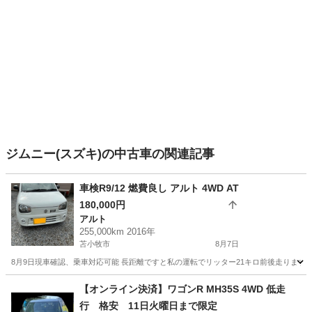
ジムニー(スズキ)の中古車の関連記事
車検R9/12 燃費良し アルト 4WD AT
180,000円
アルト
255,000km 2016年
苫小牧市
8月7日
8月9日現車確認、乗車対応可能 長距離ですと私の運転でリッター21キロ前後走ります 過走行
北海道
苫小牧市
アルト
エンジン
【オンライン決済】ワゴンR MH35S 4WD 低走
行 格安 11日火曜日まで限定