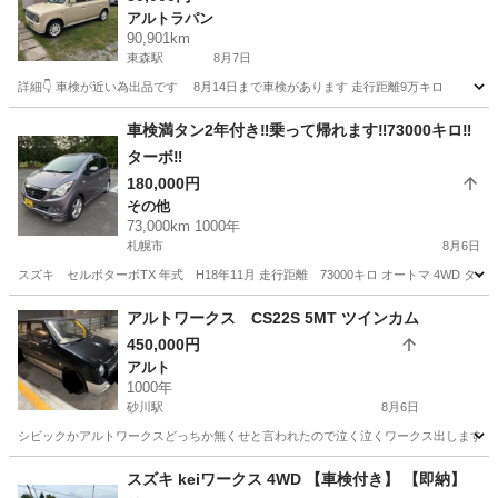
アルトラパン
90,901km
東森駅
8月7日
詳細👇 車検が近い為出品です 8月14日まで車検があります 走行距離9万キロ
北海道
茅部郡
東森駅
アルトラパン
走行距離
車検満タン2年付き‼️乗って帰れます‼️73000キロ‼️
ターボ‼️
180,000円
その他
73,000km 1000年
札幌市
8月6日
スズキ セルボターボTX 年式 H18年11月 走行距離 73000キロ オートマ 4WD 
北海道
札幌市
その他
エンジン
アルトワークス CS22S 5MT ツインカム
450,000円
アルト
1000年
砂川駅
8月6日
シビックかアルトワークスどっちか無くせと言われたので泣く泣くワークス出します。 
北海道
砂川市
砂川駅
アルト
スズキ keiワークス 4WD 【車検付き】 【即納】