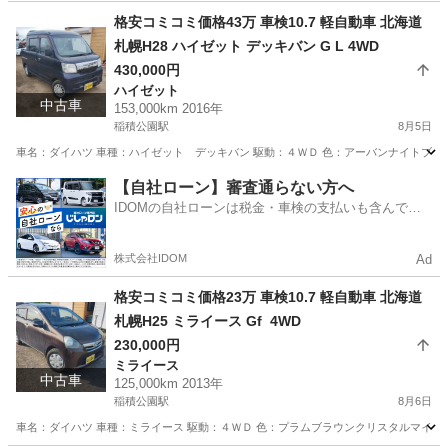
北海道
札幌市
稲積公園駅
N-ONE
預かり金
格安コミコミ価格43万 車検10.7 軽自動車 北海道
札幌H28 ハイゼット デッキバン G L 4WD
430,000円
ハイゼット
中古車
153,000km 2016年
稲積公園駅
8月5日
車名：ダイハツ 車種：ハイゼット デッキバン 駆動：４ＷＤ 色：アーバンナイトブルー
北海道
札幌市
稲積公園駅
ハイゼット
バン
【自社ローン】審査通らない方へ
IDOMの自社ローンは税金・車検の支払いも含んでい
るので毎月の支払額は一定
株式会社IDOM
Ad
格安コミコミ価格23万 車検10.7 軽自動車 北海道
札幌H25 ミライース Gf 4WD
230,000円
ミライース
中古車
125,000km 2013年
稲積公園駅
8月6日
車名：ダイハツ 車種：ミライース 駆動：４ＷＤ 色：プラムブラウンクリスタルマイカ 