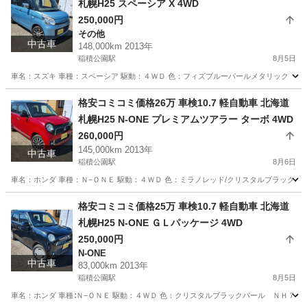
札幌H25 スペーシア X 4WD
250,000円
その他
中古車
148,000km 2013年
稲積公園駅
8月5日
車名：スズキ 車種：スペーシア 駆動：４ＷＤ 色：フィズブルーパールメタリック ＺＪＨ
北海道
札幌市
稲積公園駅
その他
スペーシア
格安コミコミ価格26万 車検10.7 軽自動車 北海道
札幌H25 N-ONE プレミアムツアラー ターボ 4WD
260,000円
145,000km 2013年
中古車
稲積公園駅
8月6日
車名：ホンダ 車種：Ｎ−ＯＮＥ 駆動：４ＷＤ 色：ミラノレッド/クリスタルブラックパ
北海道
札幌市
稲積公園駅
ホンダ
預かり金
格安コミコミ価格25万 車検10.7 軽自動車 北海道
札幌H25 N-ONE ＧＬパッケージ 4WD
250,000円
N-ONE
中古車
83,000km 2013年
稲積公園駅
8月5日
車名：ホンダ 車種∶Ｎ−ＯＮＥ 駆動：４ＷＤ 色：クリスタルブラックパール ＮＨ７３１