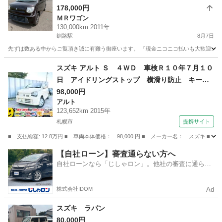
178,000円
ＭＲワゴン
130,000km 2011年
釧路駅
8月7日
先ずは数ある中からご覧頂き誠に有難う御座います。 『現金ニコニコ払いも大歓迎』 人気の
北海道
釧路市
釧路駅
ＭＲワゴン
コミコミ
スズキ アルト Ｓ ４ＷＤ 車検Ｒ１０年７月１０
日 アイドリングストップ 横滑り防止 キーレ
ス オートマ 両側シートヒーター 純正オーデ
98,000円
アルト
ィオ 交換不要タイミングチェーン ＡＢＳ 修
123,652km 2015年
復歴無 （検10.7）
札幌市
提携サイト
■ 支払総額: 12.8万円 ■ 車両本体価格： 98,000 円 ■ メーカー名： ス
北海道
札幌市
アルト
【自社ローン】審査通らない方へ
自社ローンなら「じしゃロン」。他社の審査に通らな
かった方も
株式会社IDOM
Ad
スズキ ラパン
80,000円