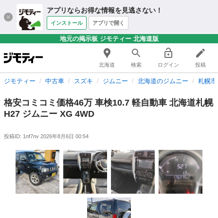
アプリならお得な情報を見逃さない！
インストール
アプリで開く
地元の掲示板 ジモティー 北海道版
北海道
検索
ログイン
投稿
ジモティー
中古車
スズキ
ジムニー
北海道のジムニー
札幌市
格安コミコミ価格46万 車検10.7 軽自動車 北海道札幌
H27 ジムニー XG 4WD
投稿ID: 1nf7nv
2026年8月6日 00:54