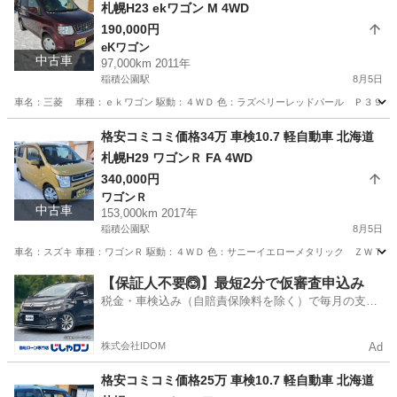
札幌H23 ekワゴン M 4WD
190,000円
eKワゴン
中古車
97,000km 2011年
稲積公園駅
8月5日
車名：三菱 車種：ｅｋワゴン 駆動：４ＷＤ 色：ラズベリーレッドパール Ｐ３９ グレー
北海道
札幌市
稲積公園駅
eKワゴン
ekワゴン
格安コミコミ価格34万 車検10.7 軽自動車 北海道
札幌H29 ワゴンＲ FA 4WD
340,000円
ワゴンＲ
中古車
153,000km 2017年
稲積公園駅
8月5日
車名：スズキ 車種：ワゴンＲ 駆動：４ＷＤ 色：サニーイエローメタリック ＺＷＴ グレ
北海道
札幌市
稲積公園駅
ワゴンＲ
ワゴンR
【保証人不要🙆】最短2分で仮審査申込み
税金・車検込み（自賠責保険料を除く）で毎月の支払
額は一定の自社ローン🚗
株式会社IDOM
Ad
格安コミコミ価格25万 車検10.7 軽自動車 北海道