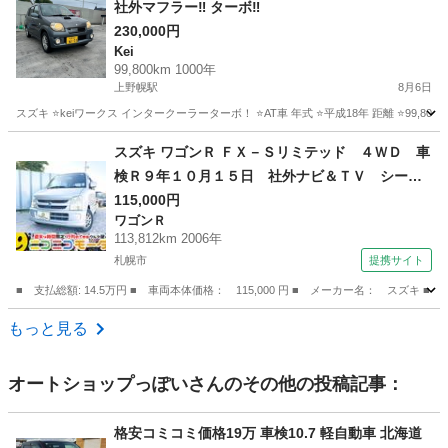
社外マフラー‼️ ターボ‼️
230,000円
Kei
99,800km 1000年
上野幌駅
8月6日
スズキ ⭐️keiワークス インタークーラーターボ！ ⭐️AT車 年式 ⭐️平成18年 距離 ⭐️99,800km
北海道
北広島市
上野幌駅
Kei
ワークス
スズキ ワゴンＲ ＦＸ－Ｓリミテッド ４ＷＤ 車
検Ｒ９年１０月１５日 社外ナビ＆ＴＶ シート
ヒーター キーレスキー 交換不要タイミングチ
115,000円
ワゴンＲ
ェーン ヘッドライトレベライザー 社外ＡＷ
113,812km 2006年
修復歴無 （検9.10）
札幌市
提携サイト
■ 支払総額: 14.5万円 ■ 車両本体価格： 115,000 円 ■ メーカー名： ス
北海道
札幌市
ワゴンＲ
もっと見る
オートショップっぽい
さんのその他の投稿記事：
格安コミコミ価格19万 車検10.7 軽自動車 北海道