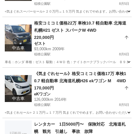
稲積公園駅
8月5日
<気まぐれスーパーセール> ２０万円→１５万円 気まぐれでやめます。お問い合わせいた
北海道
札幌市
稲積公園駅
アルトラパン
預かり金
格安コミコミ価格22万 車検10.7 軽自動車 北海道
札幌H21 ゼスト スパークW 4WD
220,000円
ゼスト
中古車
93,000km 2009年
稲積公園駅
8月6日
車名：ホンダ 車種：ゼスト 駆動：４ＷＤ 色：ナイトホークブラックパール Ｂ９２Ｐ グ
北海道
札幌市
稲積公園駅
ゼスト
預かり金
《気まぐれセール》格安コミコミ価格17万 車検1
0.7 軽自動車 北海道札幌H26 ekワゴン M 4WD
170,000円
eKワゴン
中古車
126,000km 2014年
稲積公園駅
8月5日
<気まぐれセール> ２１万円→１７万円 気まぐれでやめます。お問い合わせいただいた時
北海道
札幌市
稲積公園駅
eKワゴン
ekワゴン
レンタカー 1日5000円〜 保険対応 北海道札
幌 観光 引越し 事故 故障