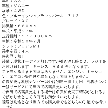
車名：スズキ

車種：ジムニー

駆動：４ＷＤ

色：ブルーイッシュブラックパール　ＺＪ３

グレード：ＸＧ

排気量：６６０ｃｃ

年式：平成２７年

走行距離：１７７０００ｋｍ

車検：令和１０年７月

シフト：フロア５ＭＴ 

乗車定員：４人

修復歴：無し

装備：現状オーディオ無しですが引き渡し時ＣＤ、ラジオを
お付け致します　キーレス　ＡＢＳ 等となります。

走る曲がる止まる問題はありません。エンジン、ミッショ
ン、エアコン等白煙や異音もなく問題ありません。

名義変更は札幌ナンバー以外は別途一律１万円、札幌ナンバ
ーはサービスにて当方で名義変更いたします。

ご自身で名義変更をする場合は名義変更完了確認がとれるま
で預かり金として３万円お預かりいたします。

陸送は別途となり当方でも購入者でもどちらの手配でも構い
ません。
