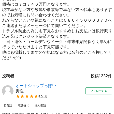
価格はコミコミ４６万円となります。

現在車がない方や故障や事故等で車ない方へ代車もあります
のでお気軽にお問い合わせください。

わからないことや気になることは０８０４５０６０３７０へ
ご連絡またはメッセージにて聞いてください。

トラブル防止の為にも下見をおすすめしお支払いは銀行振り
込み又はクレジット決済となります。

土日・連休・ゴールデンウイーク・年末年始関係なく早めに
行っていただけますと下見可能です。

他にも掲載してますので気になる方は名前のところ押してく
ださい(^^)
投稿者
投稿
1232
件
オートショップっぽい
男性
フォローする
5.0
(
11
)
身分証
電話番号
法人書類