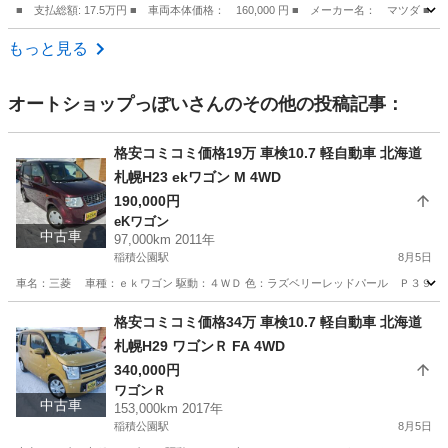
■ 支払総額: 17.5万円 ■ 車両本体価格： 160,000 円 ■ メーカー名： マツダ
北海道
札幌市
その他
もっと見る
オートショップっぽい
さんのその他の投稿記事：
格安コミコミ価格19万 車検10.7 軽自動車 北海道
札幌H23 ekワゴン M 4WD
190,000円
eKワゴン
中古車
97,000km 2011年
稲積公園駅
8月5日
車名：三菱 車種：ｅｋワゴン 駆動：４ＷＤ 色：ラズベリーレッドパール Ｐ３９ グレー
北海道
札幌市
稲積公園駅
eKワゴン
ekワゴン
格安コミコミ価格34万 車検10.7 軽自動車 北海道
札幌H29 ワゴンＲ FA 4WD
340,000円
ワゴンＲ
中古車
153,000km 2017年
稲積公園駅
8月5日