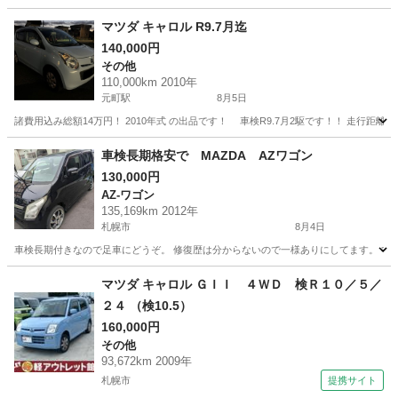
北海道
札幌市
稲積公園駅
その他
フレア
マツダ キャロル R9.7月迄
140,000円
その他
110,000km 2010年
元町駅
8月5日
諸費用込み総額14万円！ 2010年式 の出品です！ 車検R9.7月2駆です！！ 走行距離1
北海道
札幌市
元町駅
その他
車検長期格安で MAZDA AZワゴン
130,000円
AZ-ワゴン
135,169km 2012年
札幌市
8月4日
車検長期付きなので足車にどうぞ。 修復歴は分からないので一様ありにしてます。 中古
北海道
札幌市
AZ-ワゴン
MAZDA
マツダ キャロル ＧＩＩ ４ＷＤ 検Ｒ１０／５／
２４ （検10.5）
160,000円
その他
93,672km 2009年
札幌市
提携サイト