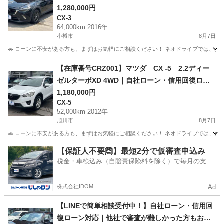
他社ローン審査が難しかった方もご相談ください
1,280,000円
CX-3
64,000km 2016年
小樽市
8月7日
🚗 ローンに不安がある方も、まずはお気軽にご相談ください！ ネオドライブでは、お客
北海道
小樽市
CX-3
ローン
【在庫番号CRZ001】マツダ CX -5 2.2ディー
ゼルターボXD 4WD｜自社ローン・信用回復ロー
ンご相談受付中｜他社ローン審査が難しかった方
1,180,000円
CX-5
もご相談ください
52,000km 2012年
旭川市
8月7日
🚗 ローンに不安がある方も、まずはお気軽にご相談ください！ ネオドライブでは、お客
北海道
旭川市
CX-5
ローン
【保証人不要🙆】最短2分で仮審査申込み
税金・車検込み（自賠責保険料を除く）で毎月の支払
額は一定の自社ローン🚗
株式会社IDOM
Ad
【LINEで簡単相談受付中！】自社ローン・信用回
復ローン対応｜他社で審査が難しかった方もお気