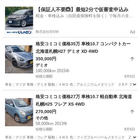
北海道
札幌市
AZ-ワゴン
【保証人不要🙆】最短2分で仮審査申込み
税金・車検込み（自賠責保険料を除く）で毎月の支払
額は一定の自社ローン🚗
株式会社IDOM
Ad
格安コミコミ価格35万 車検10.7 コンパクトカー
北海道札幌H27 デミオ XD 4WD
350,000円
デミオ
190,000km 2015年
稲積公園駅
8月5日
車名：マツダ 車種：デミオ 駆動：４ＷＤ 色：アルミニウムメタリック ３８Ｐ グレー
北海道
札幌市
稲積公園駅
デミオ
預かり金
格安コミコミ価格27万 車検10.7 軽自動車 北海道
札幌H25 フレア XS 4WD
270,000円
その他
58,000km 2013年
稲積公園駅
8月5日
車名：マツダ 車種：フレア 駆動：４ＷＤ 色：フィズブルーパールメタリック ＺＪＨ グ