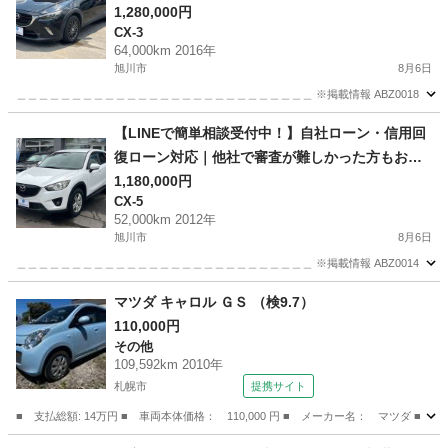
軽にご相談ください マツダ CX-3 1.5DT XD 4
1,280,000円
CX-3
WD
64,000km 2016年
旭川市
8月6日
＿＿＿＿＿＿＿＿＿＿＿＿＿＿＿＿＿＿＿＿＿＿＿＿＿＿＿ ※掲載情報 ABZ0018 マツダ C
北海道
旭川市
CX-3
ローン
【LINEで簡単相談受付中！】自社ローン・信用回
復ローン対応｜他社で審査が難しかった方もお気
軽にご相談ください マツダ CX -5 2.2ディーゼ
1,180,000円
CX-5
ルターボXD 4WD
52,000km 2012年
旭川市
8月6日
＿＿＿＿＿＿＿＿＿＿＿＿＿＿＿＿＿＿＿＿＿＿＿＿＿＿＿ ※掲載情報 ABZ0014 マツダ 
北海道
旭川市
CX-5
ローン
マツダ キャロル ＧＳ （検9.7）
110,000円
その他
109,592km 2010年
札幌市
提携サイト
■ 支払総額: 14万円 ■ 車両本体価格： 110,000 円 ■ メーカー名： マツダ ■ 車
北海道
札幌市
その他