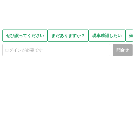
ぜひ譲ってください
まだありますか？
現車確認したい
値
問合せ
初めての方へ
利用規約
プライバシーポリシー
プライバシー・ステートメント
健全化に資する運用方針
お問い合わせ
運営会社
サイトマップ
ご利用ガイド
フリーワードで探す
PC版で表示
都道府県選択