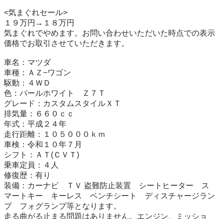
<気まぐれセール>

１９万円→１８万円

気まぐれでやめます。お問い合わせいただいた時点での表示
価格でお取引させていただきます。

車名：マツダ

車種：ＡＺ−ワゴン

駆動：４ＷＤ

色：パールホワイト　Ｚ７Ｔ

グレード：カスタムスタイルＸＴ

排気量：６６０ｃｃ

年式：平成２４年

走行距離：１０５０００ｋｍ

車検：令和１０年７月

シフト：ＡＴ(ＣＶＴ)

乗車定員：４人

修復歴：有り

装備：カーナビ　ＴＶ 盗難防止装置　シートヒーター　ス
マートキー　キーレス　ベンチシート　ディスチャージラン
プ　フォグランプ等となります。

走る曲がる止まる問題はありません。エンジン、ミッショ