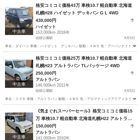
格安コミコミ価格43万 車検10.7 軽自動車 北海道
札幌H28 ハイゼット デッキバン G L 4WD
430,000円
ハイゼット
中古車
153,000km 2016年
稲積公園駅
8月5日
車名：ダイハツ 車種：ハイゼット デッキバン 駆動：４ＷＤ 色：アーバンナイトブルー
北海道
札幌市
稲積公園駅
ハイゼット
バン
格安コミコミ価格25万 車検10.7 軽自動車 北海道
札幌H23 アルトラパン TLパッケージ 4WD
250,000円
アルトラパン
中古車
146,000km 2011年
稲積公園駅
8月5日
車名：スズキ 車種：アルトラパン 駆動：４ＷＤ 色：アロマティックアクアメタリック Ｚ
北海道
札幌市
稲積公園駅
アルトラパン
預かり金
《気まぐれスーパーセール》格安コミコミ価格15
万 車検10.7 軽自動車 北海道札幌H22 アルトラパ
ン 4WD
150,000円
アルトラパン
中古車
141,000km 2010年