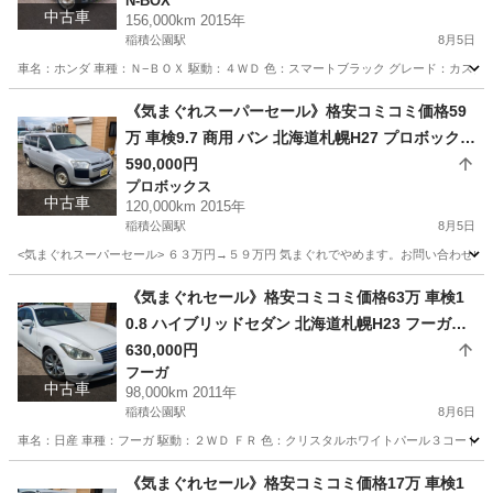
N-BOX
中古車
156,000km 2015年
稲積公園駅
8月5日
車名：ホンダ 車種：Ｎ−ＢＯＸ 駆動：４ＷＤ 色：スマートブラック グレード：カスタム
北海道
札幌市
稲積公園駅
N-BOX
預かり金
《気まぐれスーパーセール》格安コミコミ価格59
万 車検9.7 商用 バン 北海道札幌H27 プロボックス
バン4WD
590,000円
プロボックス
中古車
120,000km 2015年
稲積公園駅
8月5日
<気まぐれスーパーセール> ６３万円→５９万円 気まぐれでやめます。お問い合わせいた
北海道
札幌市
稲積公園駅
プロボックス
バン
《気まぐれセール》格安コミコミ価格63万 車検1
0.8 ハイブリッドセダン 北海道札幌H23 フーガハ
イブリッド 2WD FR
630,000円
フーガ
中古車
98,000km 2011年
稲積公園駅
8月6日
車名：日産 車種：フーガ 駆動：２ＷＤ ＦＲ 色：クリスタルホワイトパール３コート Ｑ
北海道
札幌市
稲積公園駅
フーガ
フーガハイブリッド
《気まぐれセール》格安コミコミ価格17万 車検1