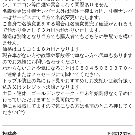
ン、エアコン等白煙や異音もなく問題ありません。

名義変更は札幌ナンバー以外は別途一律１万円、札幌ナンバ
ーはサービスにて当方で名義変更いたします。

ご自身で名義変更をする場合は名義変更完了確認がとれるま
で預かり金として３万円お預かりいたします。

陸送は別途となり当方でも購入者でもどちらの手配でも構い
ません。

価格はコミコミ１８万円となります。

現在車がない方や故障や事故等で車ない方へ代車もあります
のでお気軽にお問い合わせください。

わからないことや気になることは０８０４５０６０３７０へ
ご連絡またはメッセージにて聞いてください。

トラブル防止の為にも下見をおすすめしお支払いは銀行振り
込み又はクレジット決済となります。

土日・連休・ゴールデンウイーク・年末年始関係なく早めに
行っていただけますと下見可能です。

他にも掲載してますので気になる方は名前のところ押してく
ださい(^^)
投稿者
投稿
1232
件