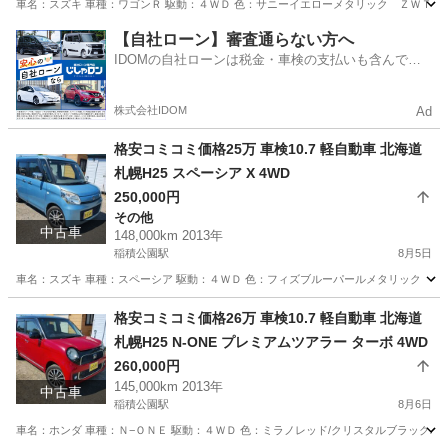
車名：スズキ 車種：ワゴンＲ 駆動：４ＷＤ 色：サニーイエローメタリック ＺＷＴ グレ
北海道
札幌市
稲積公園駅
ワゴンＲ
ワゴンR
【自社ローン】審査通らない方へ
IDOMの自社ローンは税金・車検の支払いも含んでい
るので毎月の支払額は一定
株式会社IDOM
Ad
格安コミコミ価格25万 車検10.7 軽自動車 北海道
札幌H25 スペーシア X 4WD
250,000円
その他
中古車
148,000km 2013年
稲積公園駅
8月5日
車名：スズキ 車種：スペーシア 駆動：４ＷＤ 色：フィズブルーパールメタリック ＺＪＨ
北海道
札幌市
稲積公園駅
その他
スペーシア
格安コミコミ価格26万 車検10.7 軽自動車 北海道
札幌H25 N-ONE プレミアムツアラー ターボ 4WD
260,000円
145,000km 2013年
中古車
稲積公園駅
8月6日
車名：ホンダ 車種：Ｎ−ＯＮＥ 駆動：４ＷＤ 色：ミラノレッド/クリスタルブラックパ