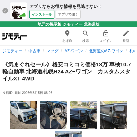
アプリならお得な情報を見逃さない！
インストール
アプリで開く
地元の掲示板 ジモティー 北海道版
北海道
検索
ログイン
投稿
ジモティー
中古車
マツダ
AZ-ワゴン
北海道のAZ-ワゴン
札幌
《気まぐれセール》格安コミコミ価格18万 車検10.7
軽自動車 北海道札幌H24 AZ−ワゴン カスタムスタ
イルXT 4WD
投稿ID: 1ij1rl
2026年8月5日 08:26