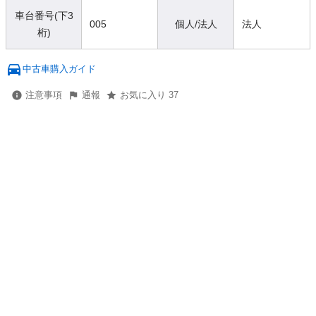
車台番号(下3
005
個人/法人
法人
桁)
中古車購入ガイド
注意事項
通報
お気に入り 37