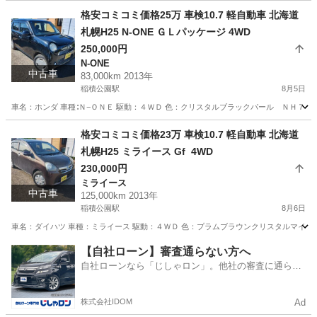
北海道
札幌市
稲積公園駅
ホンダ
預かり金
格安コミコミ価格25万 車検10.7 軽自動車 北海道
札幌H25 N-ONE ＧＬパッケージ 4WD
250,000円
N-ONE
中古車
83,000km 2013年
稲積公園駅
8月5日
車名：ホンダ 車種∶Ｎ−ＯＮＥ 駆動：４ＷＤ 色：クリスタルブラックパール ＮＨ７３１
北海道
札幌市
稲積公園駅
N-ONE
預かり金
格安コミコミ価格23万 車検10.7 軽自動車 北海道
札幌H25 ミライース Gf 4WD
230,000円
ミライース
中古車
125,000km 2013年
稲積公園駅
8月6日
車名：ダイハツ 車種：ミライース 駆動：４ＷＤ 色：プラムブラウンクリスタルマイカ 
北海道
札幌市
稲積公園駅
ミライース
預かり金
【自社ローン】審査通らない方へ
自社ローンなら「じしゃロン」。他社の審査に通らな
かった方も
株式会社IDOM
Ad