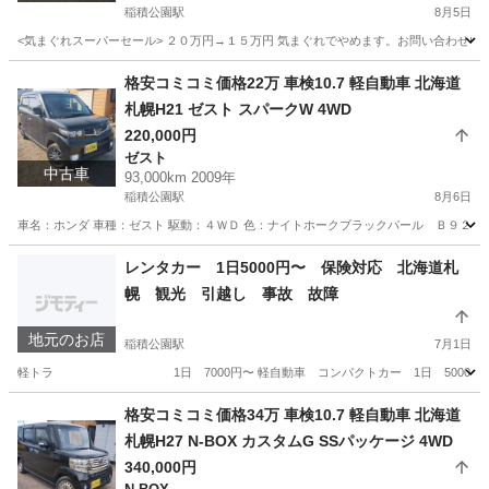
稲積公園駅
8月5日
<気まぐれスーパーセール> ２０万円→１５万円 気まぐれでやめます。お問い合わせいた
北海道
札幌市
稲積公園駅
アルトラパン
預かり金
格安コミコミ価格22万 車検10.7 軽自動車 北海道
札幌H21 ゼスト スパークW 4WD
220,000円
ゼスト
中古車
93,000km 2009年
稲積公園駅
8月6日
車名：ホンダ 車種：ゼスト 駆動：４ＷＤ 色：ナイトホークブラックパール Ｂ９２Ｐ グ
北海道
札幌市
稲積公園駅
ゼスト
預かり金
レンタカー 1日5000円〜 保険対応 北海道札
幌 観光 引越し 事故 故障
地元のお店
稲積公園駅
7月1日
軽トラ 1日 7000円〜 軽自動車 コンパクトカー 1日 5000円〜 ワ
北海道
札幌市
稲積公園駅
その他
レンタカー
格安コミコミ価格34万 車検10.7 軽自動車 北海道
札幌H27 N-BOX カスタムG SSパッケージ 4WD
340,000円