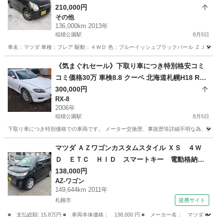
210,000円
その他
136,000km 2013年
稲積公園駅
8月5日
車名：マツダ 車種：フレア 駆動：４ＷＤ 色：ブルーイッシュブラックパール ＺＪ３ グ
北海道
札幌市
稲積公園駅
その他
フレア
《気まぐれセール》下取り車につき特別格安コミ
コミ価格30万 車検8.8 クーペ 北海道札幌H18 RX-
8 typeE ２WD
300,000円
RX-8
2006年
稲積公園駅
8月5日
下取り車につき特別価格での車両です。 メーター交換歴、事故歴等詳細不明な為、現状確認
北海道
札幌市
稲積公園駅
RX-8
30万
マツダ ＡＺワゴンカスタムスタイル ＸＳ ４Ｗ
Ｄ ＥＴＣ ＨＩＤ スマートキー 電動格納ミ
ラー シートヒーター ベンチシート ＣＶＴ
138,000円
AZ-ワゴン
盗難防止システム ＡＢＳ ＣＤ アルミホイー
149,644km 2011年
ル 衝突安全ボディ エアコン パワーステアリ
札幌市
提携サイト
ング （検8.10）
■ 支払総額: 15.8万円 ■ 車両本体価格： 138,000 円 ■ メーカー名： マ