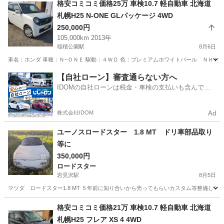
格安コミコミ価格25万 車検10.7 軽自動車 北海道
札幌H25 N-ONE GLパッケージ 4WD
250,000円
105,000km 2013年
稲積公園駅
8月6日
車名：ホンダ 車種：Ｎ−ＯＮＥ 駆動：４ＷＤ 色：プレミアムホワイトパール ＮＨ６２４
北海道
札幌市
稲積公園駅
マツダ
預かり金
【自社ローン】審査通らない方へ
IDOMの自社ローンは税金・車検の支払いも含んでい
るので毎月の支払額は一定
株式会社IDOM
Ad
ユーノスロードスター 1.8 MT ドリ車部品取り
等に
350,000円
ロードスター
岩見沢駅
8月5日
マツダ ロードスター1.8 MT ５年前に知り合いから売ってもらいカスタム等整備して 
北海道
岩見沢市
岩見沢駅
ロードスター
エンジン
格安コミコミ価格21万 車検10.7 軽自動車 北海道
札幌H25 フレア XS 4 4WD