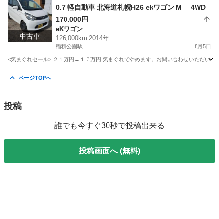
0.7 軽自動車 北海道札幌H26 ekワゴン M 4WD
170,000円
eKワゴン
中古車
126,000km 2014年
稲積公園駅
8月5日
<気まぐれセール> ２１万円→１７万円 気まぐれでやめます。お問い合わせいただいた時
北海道
札幌市
稲積公園駅
eKワゴン
ekワゴン
ページTOPへ
投稿
誰でも今すぐ30秒で投稿出来る
投稿画面へ (無料)