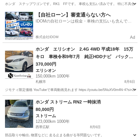
ホンダ ステップワゴンです。RK1 FFです。 車税も支払い済みです。 特に不具合
北海道
札幌市
すすきの駅
ステップワゴン
【自社ローン】審査通らない方へ
IDOMの自社ローンは税金・車検の支払いも含んでい
るので毎月の支払額は一定
株式会社IDOM
Ad
ホンダ エリシオン 2.4G 4WD 平成18年 15万
キロ 車検令和9年7月 純正HDDナビ バックカ
メラ 両側電動スライド
370,000円
エリシオン
150,000km 1000年
札幌市
8月6日
ジモティ限定価格 YouTubeで車両動画見れます https://youtu.be/5NuXV0m4N-4?si=2YOk
北海道
札幌市
エリシオン
ホンダ ストリーム RN2 一時抹消
80,000円
ストリーム
123,000km 1000年
西帯広駅
8月6日
部品取りや輸出､物置などに 走る止まる曲がる等問題ないです。