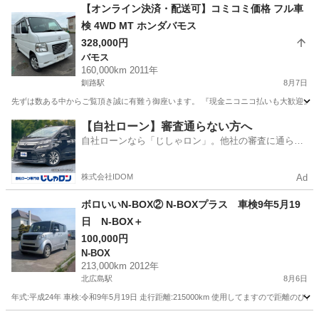
北海道
釧路市
釧路駅
フリード
ホンダフリード
【オンライン決済・配送可】コミコミ価格 フル車
検 4WD MT ホンダバモス
328,000円
バモス
160,000km 2011年
釧路駅
8月7日
先ずは数ある中からご覧頂き誠に有難う御座います。 『現金ニコニコ払いも大歓迎』 人気のホ
北海道
釧路市
釧路駅
バモス
ホンダバモス
【自社ローン】審査通らない方へ
自社ローンなら「じしゃロン」。他社の審査に通らな
かった方も
株式会社IDOM
Ad
ボロいいN-BOX② N-BOXプラス 車検9年5月19
日 N-BOX＋
100,000円
N-BOX
213,000km 2012年
北広島駅
8月6日
年式:平成24年 車検:令和9年5月19日 走行距離:215000km 使用してますので距