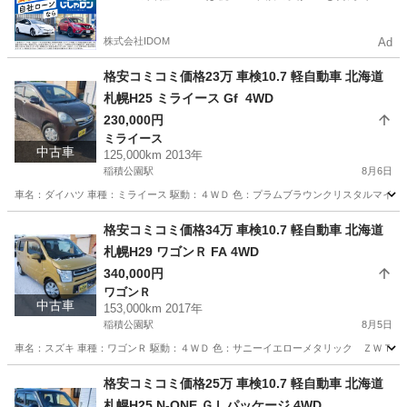
るので毎月の支払額は一定
株式会社IDOM
Ad
格安コミコミ価格23万 車検10.7 軽自動車 北海道
札幌H25 ミライース Gf 4WD
230,000円
ミライース
中古車
125,000km 2013年
稲積公園駅
8月6日
車名：ダイハツ 車種：ミライース 駆動：４ＷＤ 色：プラムブラウンクリスタルマイカ 
北海道
札幌市
稲積公園駅
ミライース
預かり金
格安コミコミ価格34万 車検10.7 軽自動車 北海道
札幌H29 ワゴンＲ FA 4WD
340,000円
ワゴンＲ
中古車
153,000km 2017年
稲積公園駅
8月5日
車名：スズキ 車種：ワゴンＲ 駆動：４ＷＤ 色：サニーイエローメタリック ＺＷＴ グレ
北海道
札幌市
稲積公園駅
ワゴンＲ
ワゴンR
格安コミコミ価格25万 車検10.7 軽自動車 北海道
札幌H25 N-ONE ＧＬパッケージ 4WD