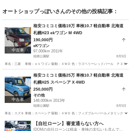
オートショップっぽい
さんのその他の投稿記事：
格安コミコミ価格19万 車検10.7 軽自動車 北海道
札幌H23 ekワゴン M 4WD
190,000円
eKワゴン
中古車
97,000km 2011年
稲積公園駅
8月5日
車名：三菱 車種：ｅｋワゴン 駆動：４ＷＤ 色：ラズベリーレッドパール Ｐ３９ グレー
北海道
札幌市
稲積公園駅
eKワゴン
ekワゴン
格安コミコミ価格25万 車検10.7 軽自動車 北海道
札幌H25 スペーシア X 4WD
250,000円
その他
中古車
148,000km 2013年
稲積公園駅
8月5日
車名：スズキ 車種：スペーシア 駆動：４ＷＤ 色：フィズブルーパールメタリック ＺＪＨ
北海道
札幌市
稲積公園駅
その他
スペーシア
【自社ローン】審査通らない方へ
IDOMの自社ローンは税金・車検の支払いも含んでい