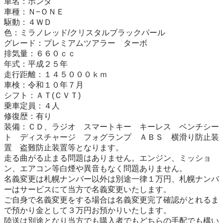
車名：ホンダ

車種：Ｎ−ＯＮＥ

駆動：４ＷＤ

色：ミラノレッド/クリスタルブラックパール

グレード：プレミアムツアラー　ターボ

排気量：６６０ｃｃ

年式：平成２５年

走行距離：１４５０００ｋｍ

車検：令和１０年７月

シフト：ＡＴ(ＣＶＴ)

乗車定員：４人

修復歴：有り

装備：ＣＤ、ラジオ　スマートキー　キーレス　ベンチシー
ト　ディスチャージ　フォグランプ　ＡＢＳ　横滑り防止装
置　盗難防止装置等となります。

走る曲がる止まる問題はありません。エンジン、ミッショ
ン、エアコン等白煙や異音もなく問題ありません。

名義変更は札幌ナンバー以外は別途一律１万円、札幌ナンバ
ーはサービスにて当方で名義変更いたします。

ご自身で名義変更をする場合は名義変更完了確認がとれるま
で預かり金として３万円お預かりいたします。

陸送は別途となり当方でも購入者でもどちらの手配でも構い