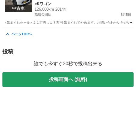
eKワゴン
中古車
126,000km 2014年
稲積公園駅
8月5日
<気まぐれセール> ２１万円→１７万円 気まぐれでやめます。お問い合わせいただいた時
北海道
札幌市
稲積公園駅
eKワゴン
ekワゴン
ページTOPへ
投稿
誰でも今すぐ30秒で投稿出来る
投稿画面へ (無料)