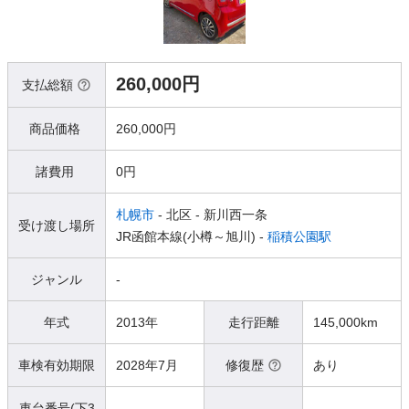
260,000円
支払総額
商品価格
260,000円
諸費用
0円
札幌市
- 北区
- 新川西一条
受け渡し場所
JR函館本線(小樽～旭川) -
稲積公園駅
ジャンル
-
年式
2013年
走行距離
145,000km
車検有効期限
2028年7月
修復歴
あり
車台番号(下3