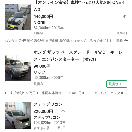
北海道
北広島市
北広島駅
N-BOX
走行距離
【オンライン決済】車検たっぷり人気のN-ONE 4
WD
440,000円
N-ONE
82,000km 2013年
釧路駅
8月6日
ホンダ N-ONE 年式 2013年 走行距離 80000km （乗っているので伸びます） 車検 
北海道
釧路市
釧路駅
N-ONE
エンジン
ホンダ ザッツ ベースグレード ４ＷＤ・キーレ
ス・エンジンスターター （検9.3）
90,000円
ザッツ
80,000km 2006年
札幌市
提携サイト
■ 支払総額: 9.8万円 ■ 車両本体価格： 90,000 円 ■ メーカー名： ホンダ 
北海道
札幌市
ザッツ
ステップワゴン
220,000円
ステップワゴン
193,023km 2010年
すすきの駅
8月6日