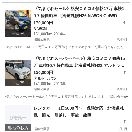
北海道
札幌市
稲積公園駅
プロボックス
バン
《気まぐれセール》格安コミコミ価格17万 車検1
0.7 軽自動車 北海道札幌H26 N-WGN G 4WD
170,000円
N-WGN
中古車
151,000km 2014年
稲積公園駅
8月5日
<気まぐれセール> ２１万円→１７万円 気まぐれでやめます。お問い合わせいただいた時
北海道
札幌市
稲積公園駅
N-WGN
NWGN
《気まぐれスーパーセール》格安コミコミ価格15
万 車検10.7 軽自動車 北海道札幌H22 アルトラパ
ン 4WD
150,000円
アルトラパン
中古車
141,000km 2010年
稲積公園駅
8月5日
<気まぐれスーパーセール> ２０万円→１５万円 気まぐれでやめます。お問い合わせいた
北海道
札幌市
稲積公園駅
アルトラパン
預かり金
レンタカー 1日5000円〜 保険対応 北海道札
幌 観光 引越し 事故 故障
地元のお店
稲積公園駅
7月1日