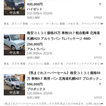
430,000円
ハイゼット
中古車
153,000km 2016年
稲積公園駅
8月5日
車名：ダイハツ 車種：ハイゼット デッキバン 駆動：４ＷＤ 色：アーバンナイトブルー
北海道
札幌市
稲積公園駅
ハイゼット
バン
格安コミコミ価格25万 車検10.7 軽自動車 北海道
札幌H23 アルトラパン TLパッケージ 4WD
250,000円
アルトラパン
中古車
146,000km 2011年
稲積公園駅
8月5日
車名：スズキ 車種：アルトラパン 駆動：４ＷＤ 色：アロマティックアクアメタリック Ｚ
北海道
札幌市
稲積公園駅
アルトラパン
預かり金
《気まぐれスーパーセール》格安コミコミ価格59
万 車検9.7 商用 バン 北海道札幌H27 プロボックス
バン4WD
590,000円
プロボックス
中古車
120,000km 2015年
稲積公園駅
8月5日
<気まぐれスーパーセール> ６３万円→５９万円 気まぐれでやめます。お問い合わせいた