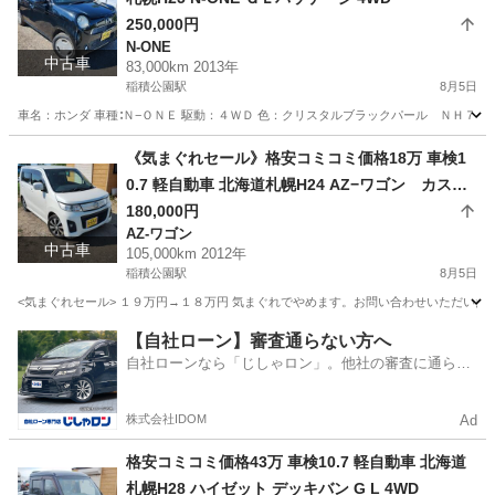
250,000円
N-ONE
中古車
83,000km 2013年
稲積公園駅
8月5日
車名：ホンダ 車種∶Ｎ−ＯＮＥ 駆動：４ＷＤ 色：クリスタルブラックパール ＮＨ７３１
北海道
札幌市
稲積公園駅
N-ONE
預かり金
《気まぐれセール》格安コミコミ価格18万 車検1
0.7 軽自動車 北海道札幌H24 AZ−ワゴン カスタ
ムスタイルXT 4WD
180,000円
AZ-ワゴン
中古車
105,000km 2012年
稲積公園駅
8月5日
<気まぐれセール> １９万円→１８万円 気まぐれでやめます。お問い合わせいただいた時
北海道
札幌市
稲積公園駅
AZ-ワゴン
ワゴン
【自社ローン】審査通らない方へ
自社ローンなら「じしゃロン」。他社の審査に通らな
かった方も
株式会社IDOM
Ad
格安コミコミ価格43万 車検10.7 軽自動車 北海道
札幌H28 ハイゼット デッキバン G L 4WD