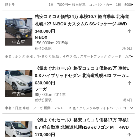
軽トラ 1日 7000円〜 軽自動車 コンパクトカー 1日 5000円〜 ワ
北海道
札幌市
稲積公園駅
その他
レンタカー
格安コミコミ価格34万 車検10.7 軽自動車 北海道
札幌H27 N-BOX カスタムG SSパッケージ 4WD
340,000円
N-BOX
中古車
156,000km 2015年
稲積公園駅
8月5日
車名：ホンダ 車種：Ｎ−ＢＯＸ 駆動：４ＷＤ 色：スマートブラック グレード：カスタム
北海道
札幌市
稲積公園駅
N-BOX
預かり金
《気まぐれセール》格安コミコミ価格63万 車検1
0.8 ハイブリッドセダン 北海道札幌H23 フーガハ
イブリッド 2WD FR
630,000円
フーガ
中古車
98,000km 2011年
稲積公園駅
8月6日
車名：日産 車種：フーガ 駆動：２ＷＤ ＦＲ 色：クリスタルホワイトパール３コート Ｑ
北海道
札幌市
稲積公園駅
フーガ
フーガハイブリッド
《気まぐれセール》格安コミコミ価格17万 車検1
0.7 軽自動車 北海道札幌H26 ekワゴン M 4WD
170,000円