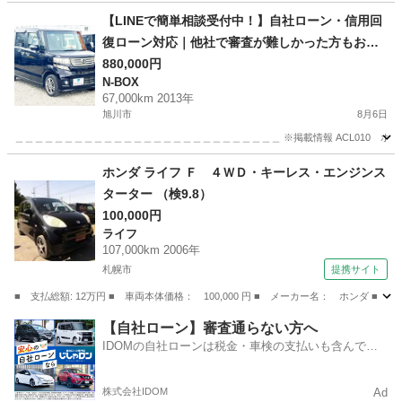
北海道
帯広市
西帯広駅
ストリーム
【LINEで簡単相談受付中！】自社ローン・信用回
復ローン対応｜他社で審査が難しかった方もお気
軽にご相談ください ホンダ N-BOX 660 カスタム
880,000円
N-BOX
G Lパッケージ 4WD
67,000km 2013年
旭川市
8月6日
＿＿＿＿＿＿＿＿＿＿＿＿＿＿＿＿＿＿＿＿＿＿＿＿＿＿＿ ※掲載情報 ACL010 ホンダ N-
北海道
旭川市
N-BOX
ホンダ ライフ Ｆ ４ＷＤ・キーレス・エンジンス
ターター （検9.8）
100,000円
ライフ
107,000km 2006年
札幌市
提携サイト
■ 支払総額: 12万円 ■ 車両本体価格： 100,000 円 ■ メーカー名： ホンダ ■
北海道
札幌市
ライフ
【自社ローン】審査通らない方へ
IDOMの自社ローンは税金・車検の支払いも含んでい
るので毎月の支払額は一定
株式会社IDOM
Ad