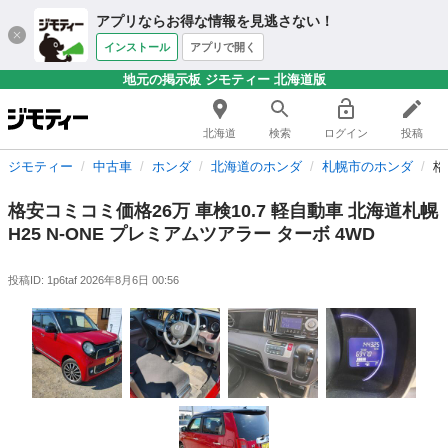
アプリならお得な情報を見逃さない！
インストール
アプリで開く
地元の掲示板 ジモティー 北海道版
北海道
検索
ログイン
投稿
ジモティー
中古車
ホンダ
北海道のホンダ
札幌市のホンダ
格
格安コミコミ価格26万 車検10.7 軽自動車 北海道札幌
H25 N-ONE プレミアムツアラー ターボ 4WD
投稿ID: 1p6taf
2026年8月6日 00:56