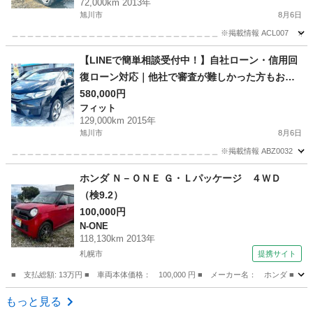
72,000km 2013年
旭川市
8月6日
＿＿＿＿＿＿＿＿＿＿＿＿＿＿＿＿＿＿＿＿＿＿＿＿＿＿＿ ※掲載情報 ACL007 ホンダ N-
北海道
旭川市
N-ONE
【LINEで簡単相談受付中！】自社ローン・信用回
復ローン対応｜他社で審査が難しかった方もお気
軽にご相談ください ホンダ フィット1.5ハイブリ
580,000円
フィット
ッドFパッケージ 4WD
129,000km 2015年
旭川市
8月6日
＿＿＿＿＿＿＿＿＿＿＿＿＿＿＿＿＿＿＿＿＿＿＿＿＿＿＿ ※掲載情報 ABZ0032 ホンダ
北海道
旭川市
フィット
ローン
ホンダ Ｎ－ＯＮＥ Ｇ・Ｌパッケージ ４ＷＤ
（検9.2）
100,000円
N-ONE
118,130km 2013年
札幌市
提携サイト
■ 支払総額: 13万円 ■ 車両本体価格： 100,000 円 ■ メーカー名： ホンダ ■
北海道
札幌市
N-ONE
もっと見る