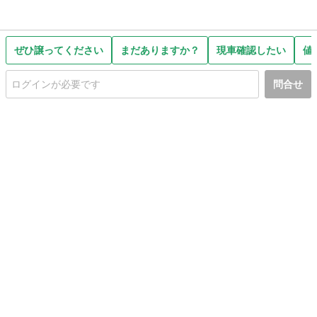
ぜひ譲ってください
まだありますか？
現車確認したい
値
問合せ
初めての方へ
利用規約
プライバシーポリシー
プライバシー・ステートメント
健全化に資する運用方針
お問い合わせ
運営会社
サイトマップ
ご利用ガイド
フリーワードで探す
PC版で表示
都道府県選択
特定商取引法の表示
利用者情報の外部送信について