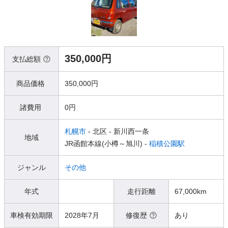
350,000円
支払総額
商品価格
350,000円
諸費用
0円
札幌市
- 北区
- 新川西一条
地域
JR函館本線(小樽～旭川) -
稲積公園駅
ジャンル
その他
年式
走行距離
67,000km
車検有効期限
2028年7月
修復歴
あり