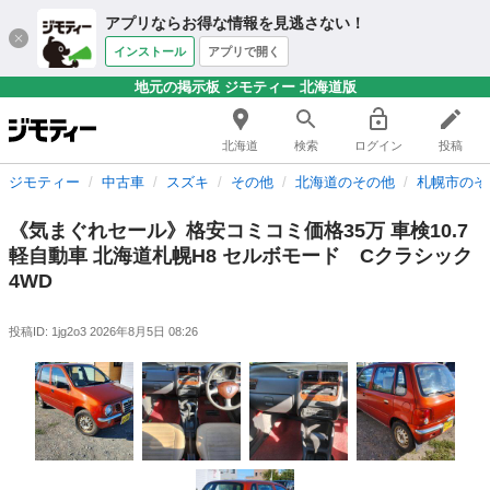
アプリならお得な情報を見逃さない！
インストール
アプリで開く
地元の掲示板 ジモティー 北海道版
北海道
検索
ログイン
投稿
ジモティー
中古車
スズキ
その他
北海道のその他
札幌市のそ
《気まぐれセール》格安コミコミ価格35万 車検10.7
軽自動車 北海道札幌H8 セルボモード Cクラシック
4WD
投稿ID: 1jg2o3
2026年8月5日 08:26