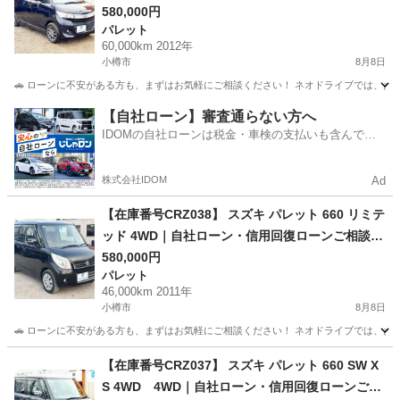
中｜他社ローン審査が難しかった方もご相談くだ
580,000円
パレット
さい
60,000km 2012年
小樽市
8月8日
🚗 ローンに不安がある方も、まずはお気軽にご相談ください！ ネオドライブでは、お客
北海道
小樽市
パレット
ローン
【自社ローン】審査通らない方へ
IDOMの自社ローンは税金・車検の支払いも含んでい
るので毎月の支払額は一定
株式会社IDOM
Ad
【在庫番号CRZ038】 スズキ パレット 660 リミテ
ッド 4WD｜自社ローン・信用回復ローンご相談受
付中｜他社ローン審査が難しかった方もご相談く
580,000円
パレット
ださい
46,000km 2011年
小樽市
8月8日
🚗 ローンに不安がある方も、まずはお気軽にご相談ください！ ネオドライブでは、お客
北海道
小樽市
パレット
ローン
【在庫番号CRZ037】 スズキ パレット 660 SW X
S 4WD 4WD｜自社ローン・信用回復ローンご相