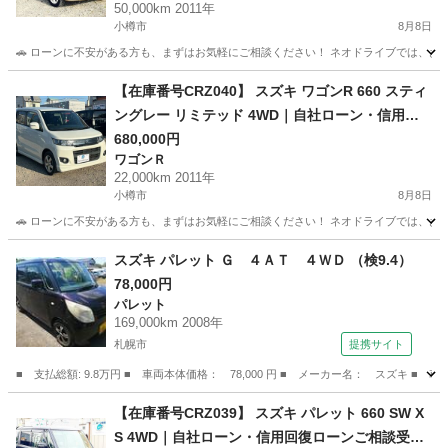
50,000km 2011年
小樽市
8月8日
🚗 ローンに不安がある方も、まずはお気軽にご相談ください！ ネオドライブでは、お客
北海道
小樽市
アルトラパン
ローン
【在庫番号CRZ040】 スズキ ワゴンR 660 スティ
ングレー リミテッド 4WD｜自社ローン・信用回
復ローンご相談受付中｜他社ローン審査が難しか
680,000円
ワゴンＲ
った方もご相談ください
22,000km 2011年
小樽市
8月8日
🚗 ローンに不安がある方も、まずはお気軽にご相談ください！ ネオドライブでは、お客
北海道
小樽市
ワゴンＲ
ローン
スズキ パレット Ｇ ４ＡＴ ４ＷＤ （検9.4）
78,000円
パレット
169,000km 2008年
札幌市
提携サイト
■ 支払総額: 9.8万円 ■ 車両本体価格： 78,000 円 ■ メーカー名： スズキ ■ 
北海道
札幌市
パレット
【在庫番号CRZ039】 スズキ パレット 660 SW X
S 4WD｜自社ローン・信用回復ローンご相談受付