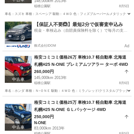
148,000km 2013年
稲積公園駅
8月5日
車名：スズキ 車種：スペーシア 駆動：４ＷＤ 色：フィズブルーパールメタリック ＺＪＨ
北海道
札幌市
稲積公園駅
その他
スペーシア
【保証人不要🙆】最短2分で仮審査申込み
税金・車検込み（自賠責保険料を除く）で毎月の支払
額は一定の自社ローン🚗
株式会社IDOM
Ad
格安コミコミ価格26万 車検10.7 軽自動車 北海道
札幌H25 N-ONE プレミアムツアラー ターボ 4WD
260,000円
145,000km 2013年
中古車
稲積公園駅
8月6日
車名：ホンダ 車種：Ｎ−ＯＮＥ 駆動：４ＷＤ 色：ミラノレッド/クリスタルブラックパ
北海道
札幌市
稲積公園駅
ホンダ
預かり金
格安コミコミ価格25万 車検10.7 軽自動車 北海道
札幌H25 N-ONE ＧＬパッケージ 4WD
250,000円
N-ONE
中古車
83,000km 2013年
稲積公園駅
8月5日