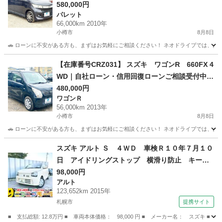
談受付中｜他社ローン審査が難しかった方もご相
580,000円
パレット
談ください
66,000km 2010年
小樽市
8月8日
🚗 ローンに不安がある方も、まずはお気軽にご相談ください！ ネオドライブでは、お客
北海道
小樽市
パレット
ローン
【在庫番号CRZ031】 スズキ ワゴンR 660FX 4
WD｜自社ローン・信用回復ローンご相談受付中｜
他社ローン審査が難しかった方もご相談ください
480,000円
ワゴンＲ
56,000km 2013年
小樽市
8月8日
🚗 ローンに不安がある方も、まずはお気軽にご相談ください！ ネオドライブでは、お客
北海道
小樽市
ワゴンＲ
ローン
スズキ アルト Ｓ ４ＷＤ 車検Ｒ１０年７月１０
日 アイドリングストップ 横滑り防止 キーレ
ス オートマ 両側シートヒーター 純正オーデ
98,000円
アルト
ィオ 交換不要タイミングチェーン ＡＢＳ 修
123,652km 2015年
復歴無 （検10.7）
札幌市
提携サイト
■ 支払総額: 12.8万円 ■ 車両本体価格： 98,000 円 ■ メーカー名： ス