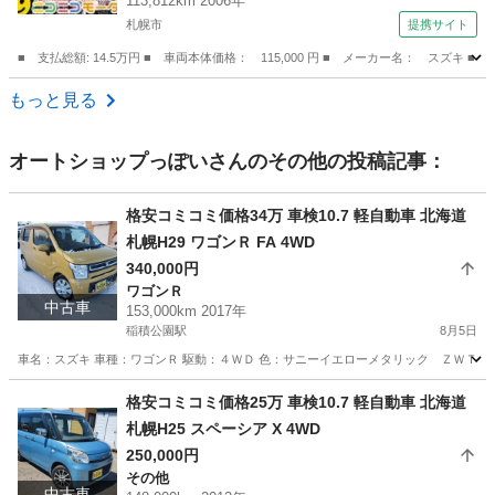
113,812km 2006年
修復歴無 （検9.10）
札幌市
提携サイト
■ 支払総額: 14.5万円 ■ 車両本体価格： 115,000 円 ■ メーカー名： ス
北海道
札幌市
ワゴンＲ
もっと見る
オートショップっぽい
さんのその他の投稿記事：
格安コミコミ価格34万 車検10.7 軽自動車 北海道
札幌H29 ワゴンＲ FA 4WD
340,000円
ワゴンＲ
中古車
153,000km 2017年
稲積公園駅
8月5日
車名：スズキ 車種：ワゴンＲ 駆動：４ＷＤ 色：サニーイエローメタリック ＺＷＴ グレ
北海道
札幌市
稲積公園駅
ワゴンＲ
ワゴンR
格安コミコミ価格25万 車検10.7 軽自動車 北海道
札幌H25 スペーシア X 4WD
250,000円
その他
中古車