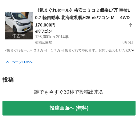
北海道
札幌市
稲積公園駅
N-BOX
預かり金
《気まぐれセール》格安コミコミ価格17万 車検1
0.7 軽自動車 北海道札幌H26 ekワゴン M 4WD
170,000円
eKワゴン
中古車
126,000km 2014年
稲積公園駅
8月5日
<気まぐれセール> ２１万円→１７万円 気まぐれでやめます。お問い合わせいただいた時
北海道
札幌市
稲積公園駅
eKワゴン
ekワゴン
ページTOPへ
投稿
誰でも今すぐ30秒で投稿出来る
投稿画面へ (無料)