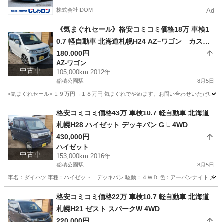
株式会社IDOM
Ad
《気まぐれセール》格安コミコミ価格18万 車検1
0.7 軽自動車 北海道札幌H24 AZ−ワゴン カスタ
ムスタイルXT 4WD
180,000円
AZ-ワゴン
中古車
105,000km 2012年
稲積公園駅
8月5日
<気まぐれセール> １９万円→１８万円 気まぐれでやめます。お問い合わせいただいた時
北海道
札幌市
稲積公園駅
AZ-ワゴン
ワゴン
格安コミコミ価格43万 車検10.7 軽自動車 北海道
札幌H28 ハイゼット デッキバン G L 4WD
430,000円
ハイゼット
中古車
153,000km 2016年
稲積公園駅
8月5日
車名：ダイハツ 車種：ハイゼット デッキバン 駆動：４ＷＤ 色：アーバンナイトブルー
北海道
札幌市
稲積公園駅
ハイゼット
バン
格安コミコミ価格22万 車検10.7 軽自動車 北海道
札幌H21 ゼスト スパークW 4WD
220,000円