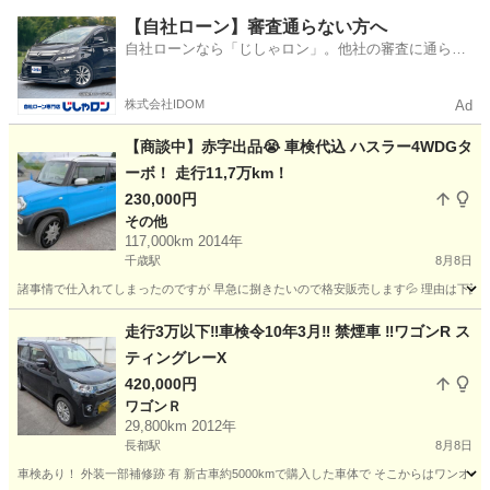
北海道
札幌市
アルト
【自社ローン】審査通らない方へ
自社ローンなら「じしゃロン」。他社の審査に通らな
かった方も
株式会社IDOM
Ad
【商談中】赤字出品😭 車検代込 ハスラー4WDGタ
ーボ！ 走行11,7万km！
230,000円
その他
117,000km 2014年
千歳駅
8月8日
諸事情で仕入れてしまったのですが 早急に捌きたいので格安販売します💦 理由は下記の米印部
北海道
千歳市
千歳駅
その他
ハスラー
走行3万以下‼️車検令10年3月‼️ 禁煙車 ‼️ワゴンR ス
ティングレーX
420,000円
ワゴンＲ
29,800km 2012年
長都駅
8月8日
車検あり！ 外装一部補修跡 有 新古車約5000kmで購入した車体で そこからはワンオーナ