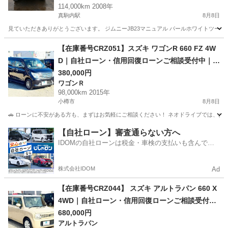
114,000km 2008年
真駒内駅
8月8日
見ていただきありがとうございます。 ジムニーJB23マニュアル パールホワイトツートンお
北海道
札幌市
真駒内駅
ジムニー
【在庫番号CRZ051】スズキ ワゴンR 660 FZ 4W
D｜自社ローン・信用回復ローンご相談受付中｜他
社ローン審査が難しかった方もご相談ください
380,000円
ワゴンＲ
98,000km 2015年
小樽市
8月8日
🚗 ローンに不安がある方も、まずはお気軽にご相談ください！ ネオドライブでは、お客
北海道
小樽市
ワゴンＲ
ローン
【自社ローン】審査通らない方へ
IDOMの自社ローンは税金・車検の支払いも含んでい
るので毎月の支払額は一定
株式会社IDOM
Ad
【在庫番号CRZ044】 スズキ アルトラパン 660 X
4WD｜自社ローン・信用回復ローンご相談受付中
｜他社ローン審査が難しかった方もご相談くださ
680,000円
アルトラパン
い