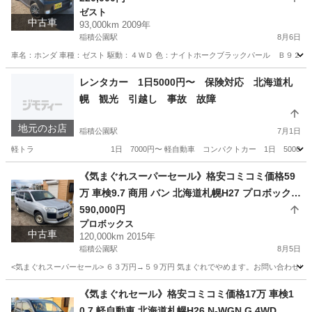
ゼスト
中古車
93,000km 2009年
稲積公園駅
8月6日
車名：ホンダ 車種：ゼスト 駆動：４ＷＤ 色：ナイトホークブラックパール Ｂ９２Ｐ グ
北海道
札幌市
稲積公園駅
ゼスト
預かり金
レンタカー 1日5000円〜 保険対応 北海道札
幌 観光 引越し 事故 故障
地元のお店
稲積公園駅
7月1日
軽トラ 1日 7000円〜 軽自動車 コンパクトカー 1日 5000円〜 ワ
北海道
札幌市
稲積公園駅
その他
レンタカー
《気まぐれスーパーセール》格安コミコミ価格59
万 車検9.7 商用 バン 北海道札幌H27 プロボックス
バン4WD
590,000円
プロボックス
中古車
120,000km 2015年
稲積公園駅
8月5日
<気まぐれスーパーセール> ６３万円→５９万円 気まぐれでやめます。お問い合わせいた
北海道
札幌市
稲積公園駅
プロボックス
バン
《気まぐれセール》格安コミコミ価格17万 車検1
0.7 軽自動車 北海道札幌H26 N-WGN G 4WD