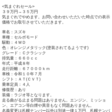
<気まぐれセール>

３９万円→３５万円

気まぐれでやめます。お問い合わせいただいた時点での表示
価格でお取引させていただきます。

車名：スズキ

車種：セルボモード

駆動：４ＷＤ

色：オレンジメタリック(塗装されてるようです)

グレード：Ｃクラシック

排気量：６６０ｃｃ

年式：平成８年

走行距離：６７０００ｋｍ

車検：令和１０年７月

シフト：ＡＴ(ＣＶＴ)

乗車定員：４人

修復歴：あり

装備：ラジオ等となります。

走る曲がる止まる問題はありません。エンジン、ミッショ
ン、エアコン等白煙や異音もなく問題ありません。

名義変更は札幌ナンバー以外は別途一律１万円、札幌ナンバ