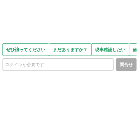
ぜひ譲ってください
まだありますか？
現車確認したい
値
問合せ
初めての方へ
利用規約
プライバシーポリシー
プライバシー・ステートメント
健全化に資する運用方針
お問い合わせ
運営会社
サイトマップ
ご利用ガイド
フリーワードで探す