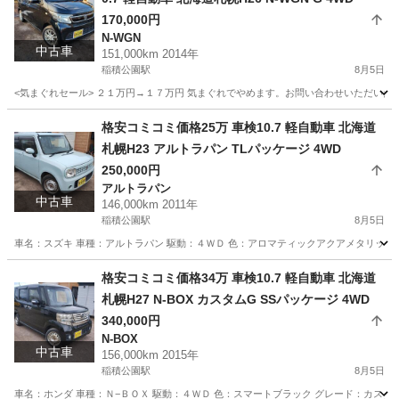
170,000円
N-WGN
中古車
151,000km 2014年
稲積公園駅
8月5日
<気まぐれセール> ２１万円→１７万円 気まぐれでやめます。お問い合わせいただいた時
北海道
札幌市
稲積公園駅
N-WGN
NWGN
格安コミコミ価格25万 車検10.7 軽自動車 北海道
札幌H23 アルトラパン TLパッケージ 4WD
250,000円
アルトラパン
中古車
146,000km 2011年
稲積公園駅
8月5日
車名：スズキ 車種：アルトラパン 駆動：４ＷＤ 色：アロマティックアクアメタリック Ｚ
北海道
札幌市
稲積公園駅
アルトラパン
預かり金
格安コミコミ価格34万 車検10.7 軽自動車 北海道
札幌H27 N-BOX カスタムG SSパッケージ 4WD
340,000円
N-BOX
中古車
156,000km 2015年
稲積公園駅
8月5日
車名：ホンダ 車種：Ｎ−ＢＯＸ 駆動：４ＷＤ 色：スマートブラック グレード：カスタム