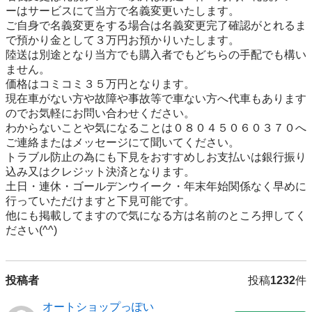
ーはサービスにて当方で名義変更いたします。

ご自身で名義変更をする場合は名義変更完了確認がとれるま
で預かり金として３万円お預かりいたします。

陸送は別途となり当方でも購入者でもどちらの手配でも構い
ません。

価格はコミコミ３５万円となります。

現在車がない方や故障や事故等で車ない方へ代車もあります
のでお気軽にお問い合わせください。

わからないことや気になることは０８０４５０６０３７０へ
ご連絡またはメッセージにて聞いてください。

トラブル防止の為にも下見をおすすめしお支払いは銀行振り
込み又はクレジット決済となります。

土日・連休・ゴールデンウイーク・年末年始関係なく早めに
行っていただけますと下見可能です。

他にも掲載してますので気になる方は名前のところ押してく
ださい(^^)
投稿者
投稿
1232
件
オートショップっぽい