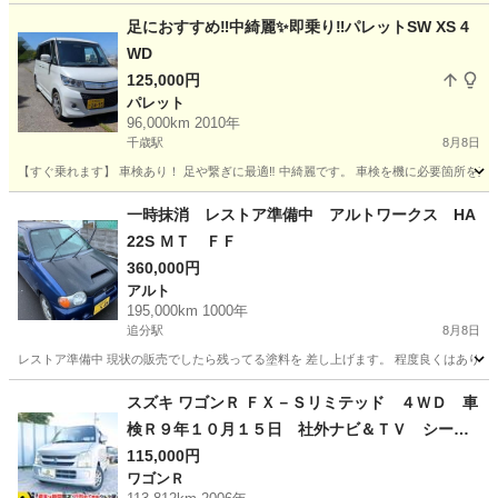
北海道
千歳市
長都駅
ワゴンＲ
足におすすめ‼️中綺麗✨️即乗り‼️パレットSW XS 4
WD
125,000円
パレット
96,000km 2010年
千歳駅
8月8日
【すぐ乗れます】 車検あり！ 足や繋ぎに最適‼️ 中綺麗です。 車検を機に必要箇所を直して
北海道
千歳市
千歳駅
パレット
走行距離
一時抹消 レストア準備中 アルトワークス HA
22S ＭＴ ＦＦ
360,000円
アルト
195,000km 1000年
追分駅
8月8日
レストア準備中 現状の販売でしたら残ってる塗料を 差し上げます。 程度良くはありませ
北海道
勇払郡
追分駅
アルト
アルトワークス
スズキ ワゴンＲ ＦＸ－Ｓリミテッド ４ＷＤ 車
検Ｒ９年１０月１５日 社外ナビ＆ＴＶ シート
ヒーター キーレスキー 交換不要タイミングチ
115,000円
ワゴンＲ
ェーン ヘッドライトレベライザー 社外ＡＷ