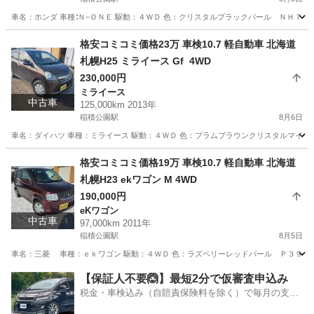
車名：ホンダ 車種∶Ｎ−ＯＮＥ 駆動：４ＷＤ 色：クリスタルブラックパール ＮＨ７３１
北海道
札幌市
稲積公園駅
N-ONE
預かり金
格安コミコミ価格23万 車検10.7 軽自動車 北海道
札幌H25 ミライース Gf 4WD
230,000円
ミライース
中古車
125,000km 2013年
稲積公園駅
8月6日
車名：ダイハツ 車種：ミライース 駆動：４ＷＤ 色：プラムブラウンクリスタルマイカ 
北海道
札幌市
稲積公園駅
ミライース
預かり金
格安コミコミ価格19万 車検10.7 軽自動車 北海道
札幌H23 ekワゴン M 4WD
190,000円
eKワゴン
中古車
97,000km 2011年
稲積公園駅
8月5日
車名：三菱 車種：ｅｋワゴン 駆動：４ＷＤ 色：ラズベリーレッドパール Ｐ３９ グレー
北海道
札幌市
稲積公園駅
eKワゴン
ekワゴン
【保証人不要🙆】最短2分で仮審査申込み
税金・車検込み（自賠責保険料を除く）で毎月の支払
額は一定の自社ローン🚗