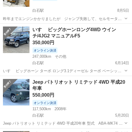
白石駅
8月5日
昨年までエンジンかかりましたが ジャンプ失敗して、セルモーター
が焼けちゃいました。 詳細不明です。ノークレームノーリターンで
北海道
夕張市
白石駅
その他
エンジン
いすゞ ビッグホーンロング4WD ウイン
対応できる方。
チ/4JG2 マニュアルF5
350,000円
オンライン決済
247,000km
その他
白石駅
6月14日
いすゞ ビッグホーン ターボ ロング3.1ディーゼル ターボ ベーシック
4WD ワンオーナー/ ウインチ/ 4JG2 マニュアルF5 年式 H04 走行距離
北海道
札幌市
白石駅
その他
ビッグホーン
Jeep パトリオット リミテッド 4WD 平成20
24.7万km 排気量 3100cc ドア 5 ミッション...
年車
550,000円
オンライン決済
117,500km
2008年
白石駅
5月20日
Jeep パトリオット リミテッド 4WD 平成20年車 型式 ABA-MK74 車
検無し 走行距離 117,500km カラー グリーン シフト FAT AC ハン
北海道
札幌市
白石駅
その他
パトリオット