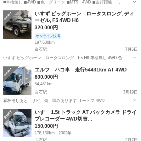
◼️車検無し ◼4WD ◼色 グリーン ◼MT5、4WD ◼走行距離
197,600km ◼型式 KD-USB69GW ◼4JG2 ターボ intercooler ◼ディー
北海道
札幌市
白石駅
その他
いすず
いすず ビッグホーン ロータスロング, ディ
ゼル車 ◼パワーステアリング ◼パワーウィンド...
ーゼル, F5 4WD H6
320,000円
オンライン決済
197,600km
白石駅
7月6日
いすず ビッグホーン ロータスロング F5 H6 車検無し 4WD 色 グ
リーン MT5 , 4WD 走行距離 197,600km 型式 KD-USB69GW 4JG2
北海道
札幌市
白石駅
その他
いすず
エルフ ハコ車 走行54431km AT 4WD
ターボ intercooler ディーゼル車 パ...
800,000円
54,431km
白石駅
3月19日
看板消しあと、サビ、傷、凹みあります オートマ.4WD
北海道
札幌市
白石駅
その他
エルフ
いすゞ 1.5t トラック AT バックカメラ ドライ
ブレコーダー 4WD切替…
150,000円
178,160km
2002年
白石駅
2月7日