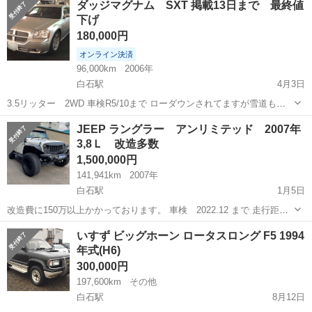
ダッジマグナム SXT 掲載13日まで 最終値
ドル 右 社外ナビ サイドカメラ ETC クルーズコント...
下げ
180,000円
オンライン決済
96,000km
2006年
白石駅
4月3日
3.5リッター 2WD 車検R5/10まで ローダウンされてますが雪道も問
題なく走行します。 マフラー排気漏れと下廻りのフロア穴がある為次
北海道
札幌市
白石駅
その他
ダッジマグナム
JEEP ラングラー アンリミテッド 2007年
回車検は20万くらいは費用見てないと厳しいかと思います。 自動車税
3,8Ｌ 改造多数
別 ノークレ...
1,500,000円
141,941km
2007年
白石駅
1月5日
改造費に150万以上かかっております。 車検 2022.12 まで 走行距離
は141941km (現在も使用しているので、距離は変わってきます) オー
北海道
札幌市
白石駅
その他
JEEP
いすず ビッグホーン ロータスロング F5 1994
ディオ、スピーカー、リフトアップ、外観等多数改造してあります。
年式(H6)
月...
300,000円
197,600km
その他
白石駅
8月12日