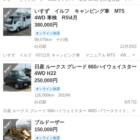
10年4月 型式 KH-UB573GW 貨物登録車 車検無し 後部座席有り 走行
北海道
札幌市
白石駅
その他
ビッグホーン
いすず イルフ キャンピング車 MT5
距離 233,500km タイミングベルト交換済197,100...
4WD 車検 R5\4月
380,000円
オンライン決済
99,076km
その他
白石駅
11月20日
いすず イルフ H7/12月 キャンピング車 マニュアル MT5 4WD
車検 R5\4月 7人 ディーゼル 3100cc 99,076 km こちらのお車は走行
北海道
札幌市
白石駅
その他
いすず
日産 ルークス グレード 660ハイウェイスター
は問題ございません。エンジンは問題ございません。 キ...
4WD H22
250,000円
オンライン決済
126,000km
2010年
白石駅
9月7日
日産 ルークス グレード 660ハイウェイスター 4WD パワースライドド
ア/ プッシュスタート 年式 H22 走行距離 12.6万km 排気量 660cc ドア
北海道
札幌市
白石駅
その他
ルークス
ブルドーザー
5 ミッション インパネCVT 色 深銀Ｍ 車検 05...
150,000円
オンライン決済