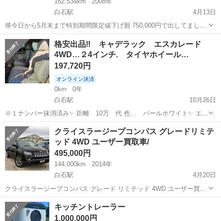
162,534km
2008年
白石駅
4月13日
🉐今日から5月末まで特別期間限定値下げ🈹 750,000円で出してました
が、置き場所の都合により、期間限定で600,000円に緊急値下げいたし
北海道
札幌市
白石駅
その他
ナビゲーター
格安出品‼️ キャデラック エスカレード
ます！ ご興味のある方は是非、メッセージお願いいたします。 ご覧い
4WD…２4インチ. タイヤホイール…
ただきありがと...
197,720円
オンライン決済
0km
0年
白石駅
10月26日
※１ナンバー抹消済み✨ 距離 10万 代 色… パールホワイト✨ エン
ジン良好✨ ※エンジンはスコブル良好一発で始動します…。 ※内装…
北海道
札幌市
白石駅
その他
エンジン
クライスラージープコンパス グレードリミテ
SR.レザーシート綺麗．内装そこそこキレイだと思います…。(一応個
ッド 4WD ユーザー買取車/
人の感想)...
495,000円
144,000km
2014年
白石駅
4月20日
クライスラージープコンパス グレード リミテッド 4WD ユーザー買取
車/ 地デジカロッツェリア ナビ クルーズコントロール/ BOSTOM プレ
北海道
札幌市
白石駅
その他
ジープ
キッチントレーラー
ミアムオーディオ/ シートヒーター HIDヘッドライト/ パワーシート/
1,000,000円
ブル...