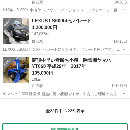
白石駅
5月20日
H19年 LS 600h 車検付 レクサス バージョンＳ Ｉパッケージ 個人
出品 乗って帰れます 北海道札幌出品 ★車検有効期限：令和2年7
北海道
札幌市
白石駅
その他
走行距離
LEXUS LS600hl セパレート
月22日 ★キーレス 色 ブラック 本革 ・写真に載ってある通りで警告
1,200,000円
灯...
147,087km
白石駅
1月15日
LEXUS LS600hl 後席セパレートになります。 グレード良いです。 マ
クレビ etc 薄型字光式ナンバー サスコン付いてます。 しっかり4WD
北海道
札幌市
白石駅
その他
LEXUS
商談中早い者勝ち小樽 除雪機ヤマハ
です。 白革シート 元本州車 車検32/10中旬迄。 走行距離147...
YT660 平成29年 2017年
195,000円
10km
白石駅
10月14日
ヤマハＹＴ660 除雪機 新品に近い状態ですが、中古にご理解のある方
引き渡し先は小樽です。 購入時2017年冬に使用しその後使ってませ
北海道
札幌市
白石駅
その他
エンジン
ん。 10月14日エンジン問題無く掛かりました。 当然ですが綺麗で
全22件中 1-22件表示
す。 保証書ありま...
周辺情報を見る