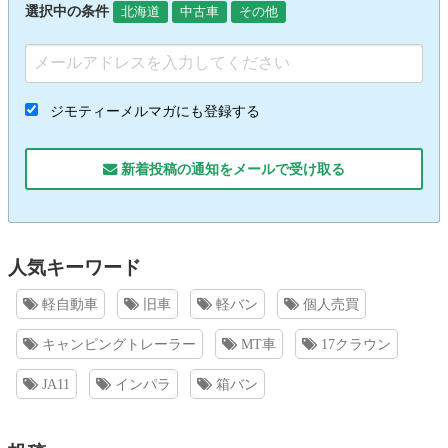
選択中の条件
北海道
中古車
その他
ジモティーメルマガにも登録する
新着投稿の通知をメールで受け取る
人気キーワード
軽自動車
旧車
軽バン
個人売買
キャンピングトレーラー
MT車
17クラウン
JA11
インパラ
箱バン