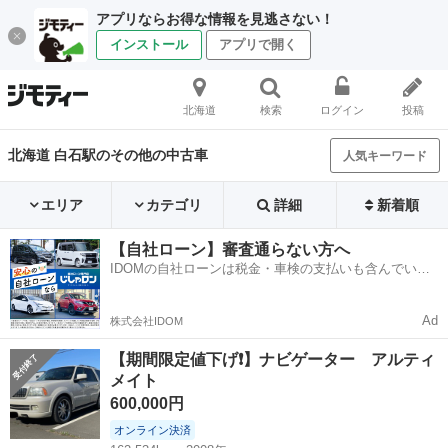
アプリならお得な情報を見逃さない！
インストール
アプリで開く
北海道
検索
ログイン
投稿
北海道 白石駅のその他の中古車
人気キーワード
エリア
カテゴリ
詳細
新着順
【自社ローン】審査通らない方へ
IDOMの自社ローンは税金・車検の支払いも含んでいる
ので毎月の支払額は一定
Ad
株式会社IDOM
【期間限定値下げ❗️】ナビゲーター アルティ
メイト
600,000円
オンライン決済