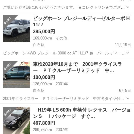
ご覧いただき誠にありがとうございます。 ★コレクトワン★でござい
ます。 支払総額：15万円 年式(初度登録年) 平成14年 走行距離
北海道
札幌市
白石駅
その他
いすゞ
ビッグホーン プレジールディーゼルターボ H
178160km 修復歴の有無：不明 エンジン種別：軽油 ミッション：...
11/ 7
395,000円
169,000km
その他
白石駅
11月19日
ビッグホーン 4WD プレジール 3000 cc AT H11/7 色 パール ディーゼ
ルターボ AC サンルーフ 外アルミ パワーウィンドウ パワーステアリ
北海道
札幌市
白石駅
その他
ビッグホーン
車検2020年10月まで 2001年クライスラ
ング エアバッグ 73.699km タイミングベルト交換済 ...
ー ＰＴクルーザーリミテッド 中…
100,000円
126,000km
2001年
白石駅
6月5日
2001年クライスラー ＰＴクルーザーリミテッド 中古冬タイヤ付
2005年の時に中古で2万5千キロで乗り始めて、それからずっと乗って
北海道
札幌市
白石駅
その他
冬タイヤ
H19年 LS 600h 車検付 レクサス バージョ
おります。 中古冬タイヤ付き、リアシート中央ヘッドレスト欠品して
ンＳ Ｉパッケージ すぐ…
ますが 取説、工...
467,800円
289,767km
2007年