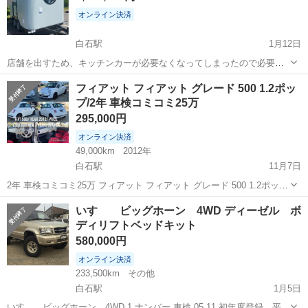
オンライン決済
白石駅
1月12日
店舗を出すため、キッチンカーが必要なくなってしまったので必要な
方、これからはじめたい方いかがですか？ トレーラータイプな為、引
北海道
札幌市
白石駅
その他
トレーラー
フィアット フィアット グレード 500 1.2ポッ
き取りできる方限定になります。 約2年使用していますが、外装、中
プ/2年 車検コミコミ25万
共にとても状態がいいです。 202...
295,000円
オンライン決済
49,000km
2012年
白石駅
11月7日
2年 車検コミコミ25万 フィアット フィアット グレード 500 1.2ポップ
ETC / 17 AW 年式 12 走行距離 4.9万km 排気量 1200cc ドア 3 ミッシ
北海道
札幌市
白石駅
その他
車両
いすゞ ビッグホーン 4WD ディーゼル ボ
ョン インパネ5AT 色 真珠 ...
ディリフトベッドキット
580,000円
オンライン決済
233,500km
その他
白石駅
1月5日
いすゞ ビッグホーン 4WD 1 ナンバー 車検 05.11 初年度登録 平成