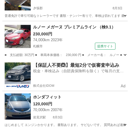
夕張郡
8月3日
普通免許で牽引可能なトレーラーです 書類・ナンバー有りで、車検は切れてます 最大積載
北海道
夕張郡
その他
トレーラー
ルノー メガーヌ プレミアムライン （検9.1）
230,000円
74,000km 2023年
札幌市
提携サイト
■ 支払総額: 30万円 ■ 車両本体価格： 230,000 円 ■ メーカー名： ルノー ■ 
北海道
札幌市
その他
【保証人不要🙆】最短2分で仮審査申込み
税金・車検込み（自賠責保険料を除く）で毎月の支払
額は一定の自社ローン🚗
株式会社IDOM
Ad
ホンダフィット
120,000円
70,000km 2007年
岩見沢駅
8月3日
はじめまして エンジンかかります。 書類あります。 サビないです。 質問あれば連絡く