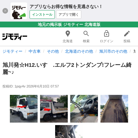
アプリならお得な情報を見逃さない！
インストール
アプリで開く
地元の掲示板 ジモティー 北海道版
北海道
検索
ログイン
投稿
ジモティー
中古車
その他
北海道のその他
旭川市のその他
旭
旭川発☆H12.いすゞ.エルフ2トンダンプ!フレーム綺
麗~♪
投稿ID: 1pqy4v
2026年6月10日 07:57