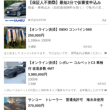
北海道
北広島市
北広島駅
その他
【保証人不要🙆】最短2分で仮審査申込み
税金・車検込み（自賠責保険料を除く）で毎月の支払
額は一定の自社ローン🚗
株式会社IDOM
Ad
【オンライン決済】ISEKI コンバイン560
250,000円
1,186km 1000年
大通駅
8月4日
はじめまして エンジンかかります。 サビはないです。 質問あれば連絡ください。 何も
北海道
札幌市
大通駅
その他
【オンライン決済】シボレー コルベットC3 車検
付 改造多数 4MT
3,980,000円
1000年
江別駅
8月4日
シボレーコルベットC3 恐らく1981年キャブ最終モデルです。 去年購入したのです
北海道
江別市
江別駅
その他
コルベット
サンコー トレーラー 普通免許可 海水未使用
370,000円