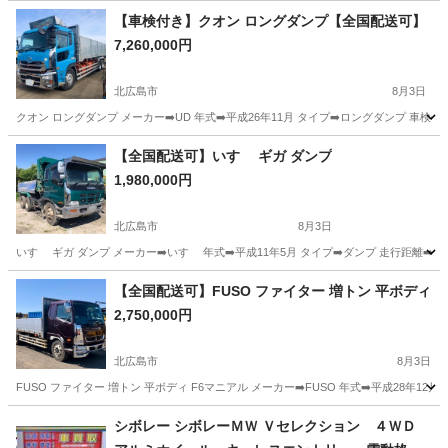
北海道
岩見沢市
岩見沢駅
その他
【車検付き】クオン ロングダンプ【全国配送可】
7,260,000円
北広島市
8月3日
クオン ロングダンプ メーカー➡️UD 年式➡️平成26年11月 タイプ➡️ロングダンプ 車検➡️
北海道
北広島市
その他
【全国配送可】いすゞ ギガ ダンプ
1,980,000円
北広島市
8月3日
いすゞ ギガ ダンプ メーカー➡️いすゞ 年式➡️平成11年5月 タイプ➡️ダンプ 走行距離➡️448
北海道
北広島市
その他
いすゞ
【全国配送可】FUSO ファイター 増トン 平ボディ
2,750,000円
北広島市
8月3日
FUSO ファイター 増トン 平ボディ F6マニアル メーカー➡️FUSO 年式➡️平成28年12月 走行距
北海道
北広島市
その他
シボレー シボレーＭＷ Ｖセレクション ４ＷＤ