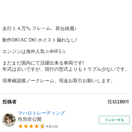
走行１４万㌔ フレーム、荷台綺麗♪

動作OK! AC OK! ホイスト漏れなし! 

エンジンは海外人気☆4HF1☆

まだまだ国内にて活躍出来る車両です!

年式は古いですが、現行の型式よりもトラブル少ないです。

現車確認後ノークレーム、現金お取引お願いします。
投稿者
投稿
190
件
マハロトレーディング
性別非公開
フォローする
4.9
(
108
)