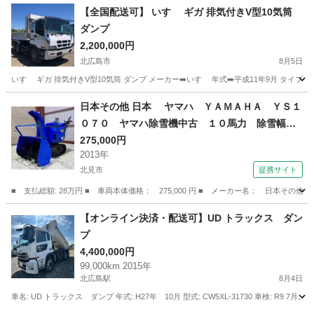
北海道
北広島市
その他
ミキサー車
【全国配送可】 いすゞ ギガ 排気付きV型10気筒
ダンプ
2,200,000円
北広島市
8月5日
いすゞ ギガ 排気付きV型10気筒 ダンプ メーカー➡️いすゞ 年式➡️平成11年9月 タイプ➡️ダ
北海道
北広島市
その他
いすゞ
日本その他 日本 ヤマハ ＹＡＭＡＨＡ ＹＳ１
０７０ ヤマハ除雪機中古 １０馬力 除雪幅７
２Ｃｍ 燃料タンク６．７Ｌ セルスターター
275,000円
2013年
静音タイプ オーガ廻りフルオーバーホール （な
北見市
提携サイト
し）
■ 支払総額: 28万円 ■ 車両本体価格： 275,000 円 ■ メーカー名： 日本
北海道
北見市
その他
【オンライン決済・配送可】UD トラックス ダン
プ
4,400,000円
99,000km 2015年
北広島駅
8月4日
車名: UD トラックス ダンプ 年式: H27年 10月 型式: CW5XL-31730 車検: R9 7月。 