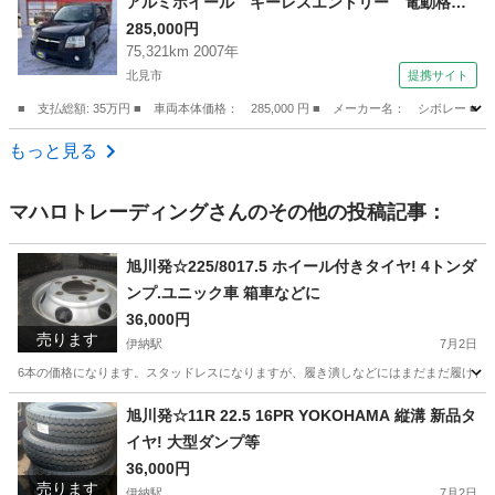
アルミホイール キーレスエントリー 電動格納
ミラー シートヒーター ＡＴ 衝突安全ボデ
285,000円
75,321km 2007年
ィ ベンチシート ＡＢＳ ＣＤ エアコン パ
北見市
提携サイト
ワーステアリング パワーウィンドウ （検8.8）
■ 支払総額: 35万円 ■ 車両本体価格： 285,000 円 ■ メーカー名： シボ
北海道
北見市
その他
もっと見る
マハロトレーディング
さんのその他の投稿記事：
旭川発☆225/8017.5 ホイール付きタイヤ! 4トンダ
ンプ.ユニック車 箱車などに
36,000円
売ります
伊納駅
7月2日
6本の価格になります。スタッドレスになりますが、履き潰しなどにはまだまだ履けます
北海道
旭川市
伊納駅
タイヤ、ホイール
ユニック
旭川発☆11R 22.5 16PR YOKOHAMA 縦溝 新品タ
イヤ! 大型ダンプ等
36,000円
売ります
伊納駅
7月2日