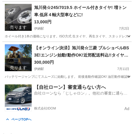
北海道
旭川市
伊納駅
その他
旭川発☆245/7019.5 ホイール付きタイヤ! 増トン
車.低床４軸大型車などに!
13,000円
売ります
伊納駅
7月2日
ホイール付き1本の価格になります。ISO方式 生タイヤ、再生タイヤ、スタッドレス、
北海道
旭川市
伊納駅
タイヤ、ホイール
【オンライン決済】旭川発☆三菱 ブルショベルBS
3E!エンジン始動!動作OK!近郊配送料込!!タイヤシ
ョベル.ホイールローダー除雪機
300,000円
売ります
伊納駅
7月11日
バッテリージャンプにてスムーズに始動します。 前後進動作確認OK! 油圧動作確認OK!
北海道
旭川市
伊納駅
その他
ショベル
【自社ローン】審査通らない方へ
自社ローンなら「じしゃロン」。他社の審査に通らな
かった方も
株式会社IDOM
Ad
ページTOPへ