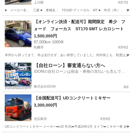
上川郡
8月7日
■ メーカー名： 三菱 ■ 車種名： FD18D ディーゼル MT ■ 年式（年）： 20
北海道
上川郡
その他
【オンライン決済・配送可】期間限定 希少 フ
ォード フォーカス ST170 6MT レカロシート
1,500,000円
87,000km 1000年
札幌市
8月6日
本州から持ってきて、冬は走行せず、あい保管していました。内外装とも、程度はよろし
北海道
札幌市
その他
車両
【自社ローン】審査通らない方へ
IDOMの自社ローンは税金・車検の支払いも含んでい
るので毎月の支払額は一定
株式会社IDOM
Ad
【全国配送可】UDコンクリートミキサー
3,300,000円
北広島市
8月6日
UDコンクリートミキサー メーカー➡️UD 年式➡️平成20年2月 タイプ➡️ミキサー車 走行距離➡