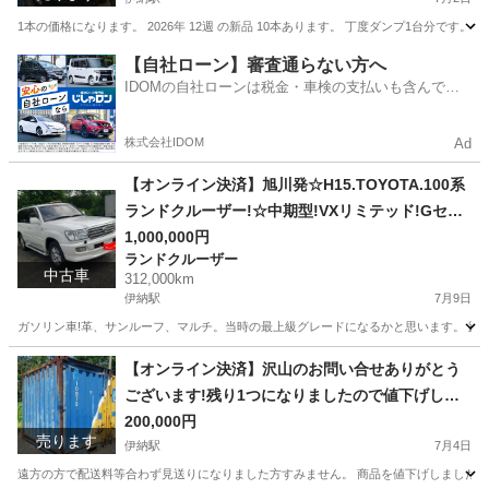
1本の価格になります。 2026年 12週 の新品 10本あります。 丁度ダンプ1台分で
北海道
旭川市
伊納駅
タイヤ、ホイール
【自社ローン】審査通らない方へ
IDOMの自社ローンは税金・車検の支払いも含んでい
るので毎月の支払額は一定
株式会社IDOM
Ad
【オンライン決済】旭川発☆H15.TOYOTA.100系
ランドクルーザー!☆中期型!VXリミテッド!Gセレ
クション!!
1,000,000円
ランドクルーザー
中古車
312,000km
伊納駅
7月9日
ガソリン車!革、サンルーフ、マルチ。当時の最上級グレードになるかと思います。 距離
北海道
旭川市
伊納駅
ランドクルーザー
【オンライン決済】沢山のお問い合せありがとう
ございます!残り1つになりましたので値下げしま
す!!旭川発☆海上.JR中古コンテナ12フィート!市
200,000円
売ります
内配送料込!物置.車庫.
伊納駅
7月4日
遠方の方で配送料等合わず見送りになりました方すみません。 商品を値下げしましたので