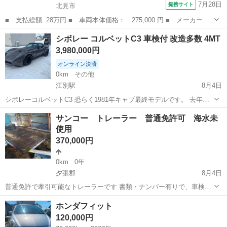
7月28日
提携サイト
北見市
■ 支払総額: 28万円 ■ 車両本体価格： 275,000 円 ■ メーカー
名： 日本その他 ■ 車種名： 日本 ■ グレード名： ヤマハ
北海道
北見市
その他
シボレー コルベットC3 車検付 改造多数 4MT
ＹＡＭＡＨＡ ＹＳ１０７０ ヤマハ除雪機中古 １０馬力 除雪幅
3,980,000円
７２Ｃｍ 燃料タ...
オンライン決済
0km
その他
江別駅
8月4日
シボレーコルベットC3 恐らく1981年キャブ最終モデルです。 去年購
入したのですが家庭の事情で泣く泣く手放します。 予備検付きで購入
北海道
江別市
江別駅
その他
コルベット
サンコー トレーラー 普通免許可 海水未
しこちらで登録しました。前オーナー曰く陸運局に持ち込んでフロン
使用
トのタイヤホイールだけ交換し...
370,000円
0km
0年
夕張郡
8月4日
普通免許で牽引可能なトレーラーです 書類・ナンバー有りで、車検は
切れてます 最大積載量450kg 現車確認可能です 引取でお願いします
北海道
夕張郡
その他
トレーラー
ホンダフィット
気になる事は気軽にメッセージ下さい 大幅な値引き交渉等は返信しな
120,000円
い場合があります 引...