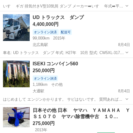
いすゞ ギガ 排気付きV型10気筒 ダンプ メーカー➡️いすゞ 年式➡️平成
11年9月 タイプ➡️ダンプ 走行距離➡️550,000km 価格➡️税込220万円 現
北海道
北広島市
その他
いすゞ
UD トラックス ダンプ
状渡しでの販売となります。 全国配送可能！ 詳細説...
4,400,000円
オンライン決済
配送可
99,000km
2015年
北広島駅
8月4日
車名: UD トラックス ダンプ 年式: H27年 10月 型式: CW5XL-31730
車検: R9 7月。 11,000cc 走行距離:99,000km 保管場所: 北海道空知郡
北海道
北広島市
北広島駅
その他
ISEKI コンバイン560
南幌町南16線西22番地南...
250,000円
オンライン決済
1,186km
その他
大通駅
8月4日
はじめまして エンジンかかります。 サビはないです。 質問あれば連
絡ください。 何も問題ない。 クレ—ムなし リターンなし よろしくお
北海道
札幌市
大通駅
その他
日本その他 日本 ヤマハ ＹＡＭＡＨＡ Ｙ
願いします🙇
Ｓ１０７０ ヤマハ除雪機中古 １０…
275,000円
2013年