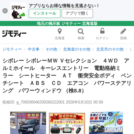
アプリならお得な情報を見逃さない！
インストール
アプリで開く
地元の掲示板 ジモティー 北海道版
北海道
検索
ログイン
投稿
ジモティー
中古車
その他
北海道のその他
北見市のその他
シ
シボレー シボレーＭＷ Ｖセレクション ４ＷＤ ア
ルミホイール キーレスエントリー 電動格納ミ
ラー シートヒーター ＡＴ 衝突安全ボディ ベン
チシート ＡＢＳ ＣＤ エアコン パワーステアリ
ング パワーウィンドウ （検8.8）
投稿ID: g_700030046330260222001
2026年6月10日 00:59