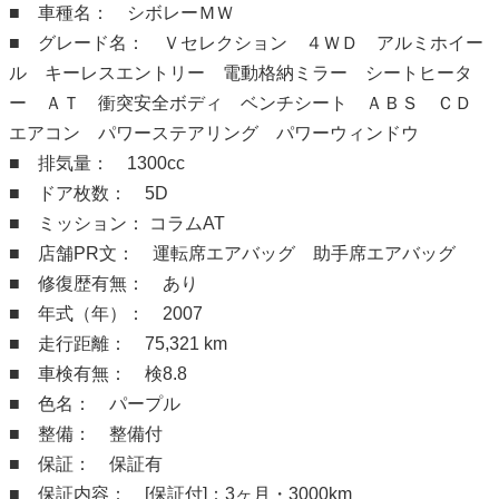
■ 車種名： シボレーＭＷ
■ グレード名： Ｖセレクション ４ＷＤ アルミホイー
ル キーレスエントリー 電動格納ミラー シートヒータ
ー ＡＴ 衝突安全ボディ ベンチシート ＡＢＳ ＣＤ
エアコン パワーステアリング パワーウィンドウ
■ 排気量： 1300cc
■ ドア枚数： 5D
■ ミッション： コラムAT
■ 店舗PR文： 運転席エアバッグ 助手席エアバッグ
■ 修復歴有無： あり
■ 年式（年）： 2007
■ 走行距離： 75,321 km
■ 車検有無： 検8.8
■ 色名： パープル
■ 整備： 整備付
■ 保証： 保証有
■ 保証内容： [保証付]：3ヶ月・3000km