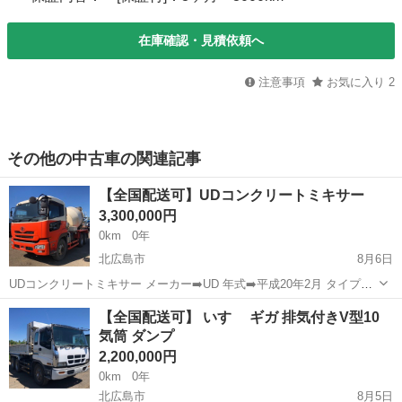
在庫確認・見積依頼へ
注意事項
お気に入り
2
その他の中古車の関連記事
【全国配送可】UDコンクリートミキサー
3,300,000円
0km
0年
北広島市
8月6日
UDコンクリートミキサー メーカー➡️UD 年式➡️平成20年2月 タイプ➡️
ミキサー車 走行距離➡️201,660km 価格➡️税込330万 F7 MT 現状渡しで
北海道
北広島市
その他
ミキサー車
【全国配送可】 いすゞ ギガ 排気付きV型10
の販売となります。 全国配送可能！ 詳細説明、現車...
気筒 ダンプ
2,200,000円
0km
0年
北広島市
8月5日