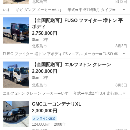
北広島市
8月3日
いすゞ ギガ ダンプ メーカー➡️いすゞ 年式➡️平成11年5月 タイプ➡️ダ
ンプ 走行距離➡️448,000km 価格➡️税込198万 排気付き F7 MT 現状渡
北海道
北広島市
その他
いすゞ
【全国配送可】FUSO ファイター 増トン 平
しでの販売となります。 全国配送可能！ 詳...
ボディ
2,750,000円
0km
0年
北広島市
8月3日
FUSO ファイター 増トン 平ボディ F6マニアル メーカー➡️FUSO 年式
➡️平成28年12月 走行距離➡️339,430km 価格➡️税込275万 8トン増トン
北海道
北広島市
その他
【全国配送可】エルフ 2トン クレーン
平ボディ F6 MT ...
2,200,000円
0km
0年
北広島市
8月3日
エルフ 2トン クレーン メーカー➡️いすゞ 年式➡️平成27年3月 走行距離
➡️41,130km 価格➡️税込220万 F6 MT 現状渡しでの販売となります。
北海道
北広島市
その他
クレーン
GMCユーコンデナリXL
全国配送可能！ 詳細説明、現車確認etc... ...
2,300,000円
オンライン決済
124,000km
2008年