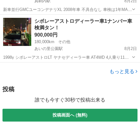
真駒内駅
8月2日
新車並行GMCユーコンデナリXL 2008年車 不具合なし 車検は1年MAX
付き ホイール 128000キロ ホイール LC OFF-ROAD 20インチ タイヤ
北海道
札幌市
真駒内駅
その他
シボレーアストロディーラー車1ナンバー車
ホイール 275/55/20 マットタイヤ サイドカメラ...
検満タン！
900,000円
180,000km
その他
あいの里公園駅
8月2日
1998y シボレーアストロLT ヤナセディーラー車 AT4WD 4人乗り11ナ
ンバー貨物登録 リアゲートスムージング ロールパンバンパー 20イン
北海道
札幌市
あいの里公園駅
その他
シボレーアストロ
チアルミタイヤ新品 車検満タン1年付き カスタムベース 走行180,000
もっと見る
キ...
投稿
誰でも今すぐ30秒で投稿出来る
投稿画面へ (無料)