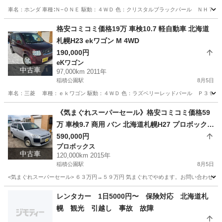
車名：ホンダ 車種∶Ｎ−ＯＮＥ 駆動：４ＷＤ 色：クリスタルブラックパール ＮＨ７３１
北海道
札幌市
稲積公園駅
N-ONE
預かり金
格安コミコミ価格19万 車検10.7 軽自動車 北海道
札幌H23 ekワゴン M 4WD
190,000円
eKワゴン
中古車
97,000km 2011年
稲積公園駅
8月5日
車名：三菱 車種：ｅｋワゴン 駆動：４ＷＤ 色：ラズベリーレッドパール Ｐ３９ グレー
北海道
札幌市
稲積公園駅
eKワゴン
ekワゴン
《気まぐれスーパーセール》格安コミコミ価格59
万 車検9.7 商用 バン 北海道札幌H27 プロボックス
バン4WD
590,000円
プロボックス
中古車
120,000km 2015年
稲積公園駅
8月5日
<気まぐれスーパーセール> ６３万円→５９万円 気まぐれでやめます。お問い合わせいた
北海道
札幌市
稲積公園駅
プロボックス
バン
レンタカー 1日5000円〜 保険対応 北海道札
幌 観光 引越し 事故 故障