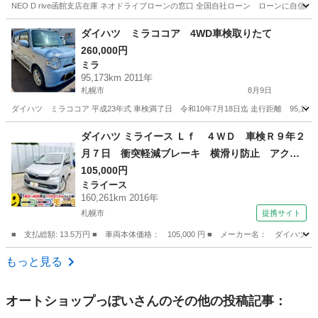
NEO D rive函館支店在庫 ネオドライブローンの窓口 全国自社ローン ローンに自信のないお
北海道
函館市
ムーヴ
ローン
ダイハツ ミラココア 4WD車検取りたて
260,000円
ミラ
95,173km 2011年
札幌市
8月9日
ダイハツ ミラココア 平成23年式 車検満了日 令和10年7月18日迄 走行距離 95,
北海道
札幌市
ミラ
ダイハツ ミライース Ｌｆ ４ＷＤ 車検Ｒ９年２
月７日 衝突軽減ブレーキ 横滑り防止 アクセ
ル踏み間違い防止 エコアイドル ＥＴＣ 純正
105,000円
ミライース
オーディオ ＡＢＳ ヘッドライトレベライザ
160,261km 2016年
ー 純正ＡＷ 修復歴無 （検9.2）
札幌市
提携サイト
■ 支払総額: 13.5万円 ■ 車両本体価格： 105,000 円 ■ メーカー名： ダ
北海道
札幌市
ミライース
もっと見る
オートショップっぽい
さんのその他の投稿記事：