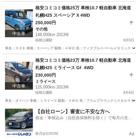
格安コミコミ価格25万 車検10.7 軽自動車 北海道
札幌H25 スペーシア X 4WD
250,000円
その他
中古車
148,000km 2013年
稲積公園駅
8月5日
車名：スズキ 車種：スペーシア 駆動：４ＷＤ 色：フィズブルーパールメタリック ＺＪＨ
北海道
札幌市
稲積公園駅
その他
スペーシア
格安コミコミ価格23万 車検10.7 軽自動車 北海道
札幌H25 ミライース Gf 4WD
230,000円
ミライース
中古車
125,000km 2013年
稲積公園駅
8月6日
車名：ダイハツ 車種：ミライース 駆動：４ＷＤ 色：プラムブラウンクリスタルマイカ 
北海道
札幌市
稲積公園駅
ミライース
預かり金
【自社ローン】審査に不安な方へ
税金・車検込み（自賠責保険料を除く）で毎月の支払
額は一定の自社ローン🚗
株式会社IDOM
Ad