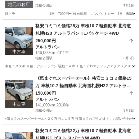
地元のお店
稲積公園駅
7月1日
軽トラ 1日 7000円〜 軽自動車 コンパクトカー 1日 5000円〜 ワ
北海道
札幌市
稲積公園駅
その他
レンタカー
格安コミコミ価格25万 車検10.7 軽自動車 北海道
札幌H23 アルトラパン TLパッケージ 4WD
250,000円
アルトラパン
中古車
146,000km 2011年
稲積公園駅
8月5日
車名：スズキ 車種：アルトラパン 駆動：４ＷＤ 色：アロマティックアクアメタリック Ｚ
北海道
札幌市
稲積公園駅
アルトラパン
預かり金
《気まぐれスーパーセール》格安コミコミ価格15
万 車検10.7 軽自動車 北海道札幌H22 アルトラパ
ン 4WD
150,000円
アルトラパン
中古車
141,000km 2010年
稲積公園駅
8月5日
<気まぐれスーパーセール> ２０万円→１５万円 気まぐれでやめます。お問い合わせいた
北海道
札幌市
稲積公園駅
アルトラパン
預かり金
格安コミコミ価格22万 車検10.7 軽自動車 北海道
札幌H21 ゼスト スパークW 4WD