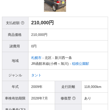
210,000円
支払総額
商品価格
210,000円
諸費用
0円
札幌市
- 北区
- 新川西一条
地域
JR函館本線(小樽～旭川) -
稲積公園駅
ジャンル
タント
年式
2009年
走行距離
118,000km
車検有効期限
2028年7月
修復歴
あり
車台番号(下3