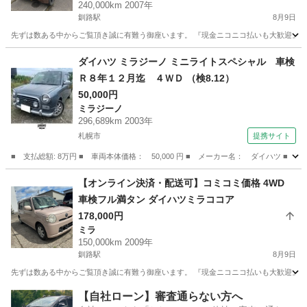
240,000km 2007年
釧路駅
8月9日
先ずは数ある中からご覧頂き誠に有難う御座います。 『現金ニコニコ払いも大歓迎』 人気の
北海道
釧路市
釧路駅
ハイゼット
コミコミ
ダイハツ ミラジーノ ミニライトスペシャル 車検
Ｒ８年１２月迄 ４ＷＤ （検8.12）
50,000円
ミラジーノ
296,689km 2003年
札幌市
提携サイト
■ 支払総額: 8万円 ■ 車両本体価格： 50,000 円 ■ メーカー名： ダイハツ ■
北海道
札幌市
ミラジーノ
【オンライン決済・配送可】コミコミ価格 4WD
車検フル満タン ダイハツミラココア
178,000円
ミラ
150,000km 2009年
釧路駅
8月9日
先ずは数ある中からご覧頂き誠に有難う御座います。 『現金ニコニコ払いも大歓迎』 人気の
北海道
釧路市
釧路駅
ミラ
車両
【自社ローン】審査通らない方へ