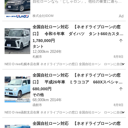
自社ローンなら「じしゃロン」。他社の審査に通らな
かった方も
株式会社IDOM
Ad
全国自社ローン対応 【ネオドライブローンの窓
口】 令和６年車 ダイハツ タント660カスタム
X 4WD 自社ローン リース 自社分割 債務整
1,780,000円
タント
理 自己破産 他社お断りされた方
12,000km 2024年
札幌市
8月9日
NEO D rive札幌本店在庫 ネオドライブローンの窓口 全国自社ローン ローンに自信のないお
北海道
札幌市
タント
ローン
全国自社ローン対応 【ネオドライブローンの窓
口】 平成26年車 ミラココア 660Xスペシャル
コーデ 4WD 自社ローン リース 自社分割
680,000円
その他
債務整理 自己破産 他社お断りされた方
68,000km 2014年
函館市
8月9日
NEO D rive函館支店在庫 ネオドライブローンの窓口 全国自社ローン ローンに自信のないお
北海道
函館市
その他
ローン
全国自社ローン対応 【ネオドライブローンの窓