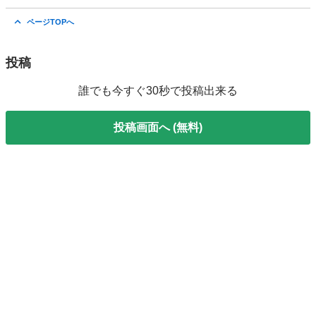
北海道
札幌市
稲積公園駅
eKワゴン
ekワゴン
ページTOPへ
投稿
誰でも今すぐ30秒で投稿出来る
投稿画面へ (無料)