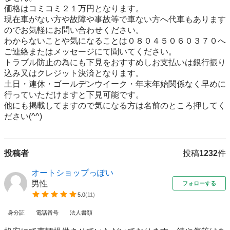
価格はコミコミ２１万円となります。

現在車がない方や故障や事故等で車ない方へ代車もあります
のでお気軽にお問い合わせください。

わからないことや気になることは０８０４５０６０３７０へ
ご連絡またはメッセージにて聞いてください。

トラブル防止の為にも下見をおすすめしお支払いは銀行振り
込み又はクレジット決済となります。

土日・連休・ゴールデンウイーク・年末年始関係なく早めに
行っていただけますと下見可能です。

他にも掲載してますので気になる方は名前のところ押してく
ださい(^^)
投稿者
投稿
1232
件
オートショップっぽい
男性
フォローする
5.0
(
11
)
身分証
電話番号
法人書類