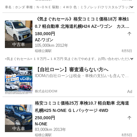
車名：ホンダ 車種：Ｎ−ＯＮＥ 駆動：４ＷＤ 色：ミラノレッド/クリスタルブラックパ
北海道
札幌市
稲積公園駅
ホンダ
預かり金
《気まぐれセール》格安コミコミ価格18万 車検1
0.7 軽自動車 北海道札幌H24 AZ−ワゴン カスタ
ムスタイルXT 4WD
180,000円
AZ-ワゴン
中古車
105,000km 2012年
稲積公園駅
8月5日
<気まぐれセール> １９万円→１８万円 気まぐれでやめます。お問い合わせいただいた時
北海道
札幌市
稲積公園駅
AZ-ワゴン
ワゴン
【自社ローン】審査通らない方へ
IDOMの自社ローンは税金・車検の支払いも含んでい
るので毎月の支払額は一定
株式会社IDOM
Ad
格安コミコミ価格25万 車検10.7 軽自動車 北海道
札幌H25 N-ONE ＧＬパッケージ 4WD
250,000円
N-ONE
中古車
83,000km 2013年
稲積公園駅
8月5日