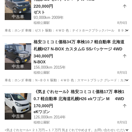
220,000円
ゼスト
中古車
93,000km 2009年
稲積公園駅
8月6日
車名：ホンダ 車種：ゼスト 駆動：４ＷＤ 色：ナイトホークブラックパール Ｂ９２Ｐ グ
北海道
札幌市
稲積公園駅
ゼスト
預かり金
格安コミコミ価格34万 車検10.7 軽自動車 北海道
札幌H27 N-BOX カスタムG SSパッケージ 4WD
340,000円
N-BOX
中古車
156,000km 2015年
稲積公園駅
8月5日
車名：ホンダ 車種：Ｎ−ＢＯＸ 駆動：４ＷＤ 色：スマートブラック グレード：カスタム
北海道
札幌市
稲積公園駅
N-BOX
預かり金
《気まぐれセール》格安コミコミ価格17万 車検1
0.7 軽自動車 北海道札幌H26 ekワゴン M 4WD
170,000円
eKワゴン
中古車
126,000km 2014年
稲積公園駅
8月5日
<気まぐれセール> ２１万円→１７万円 気まぐれでやめます。お問い合わせいただいた時