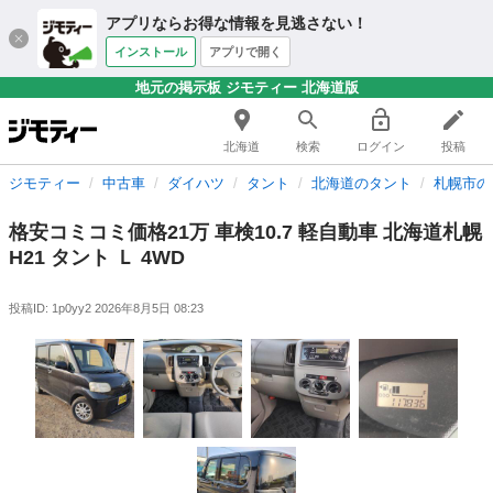
アプリならお得な情報を見逃さない！
インストール
アプリで開く
地元の掲示板 ジモティー 北海道版
北海道
検索
ログイン
投稿
ジモティー
中古車
ダイハツ
タント
北海道のタント
札幌市の
格安コミコミ価格21万 車検10.7 軽自動車 北海道札幌
H21 タント Ｌ 4WD
投稿ID: 1p0yy2
2026年8月5日 08:23