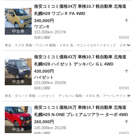
格安コミコミ価格34万 車検10.7 軽自動車 北海道
札幌H29 ワゴンＲ FA 4WD
340,000円
ワゴンＲ
中古車
153,000km 2017年
稲積公園駅
8月5日
車名：スズキ 車種：ワゴンＲ 駆動：４ＷＤ 色：サニーイエローメタリック ＺＷＴ グレ
北海道
札幌市
稲積公園駅
ワゴンＲ
ワゴンR
格安コミコミ価格43万 車検10.7 軽自動車 北海道
札幌H28 ハイゼット デッキバン G L 4WD
430,000円
ハイゼット
中古車
153,000km 2016年
稲積公園駅
8月5日
車名：ダイハツ 車種：ハイゼット デッキバン 駆動：４ＷＤ 色：アーバンナイトブルー
北海道
札幌市
稲積公園駅
ハイゼット
バン
格安コミコミ価格26万 車検10.7 軽自動車 北海道
札幌H25 N-ONE プレミアムツアラー ターボ 4WD
260,000円
145,000km 2013年
中古車
稲積公園駅
8月6日