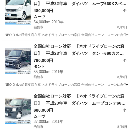
口】 平成22年車 ダイハツ ムーブ660Xスペシ
ャル 4WD 自社ローン リース 自社分割 債務
480,000円
ムーヴ
整理 自己破産 他社お断りされた方
54,000km 2010年
函館市
8月9日
NEO D rive函館支店在庫 ネオドライブローンの窓口 全国自社ローン ローンに自信のないお
北海道
函館市
ムーヴ
ローン
全国自社ローン対応 【ネオドライブローンの窓
口】 平成23年車 ダイハツ タント660カスタ
ムX 4WD 自社ローン リース 自社分割 債務整
780,000円
タント
理 自己破産 他社お断りされた方
55,000km 2011年
函館市
8月9日
NEO D rive函館支店在庫 ネオドライブローンの窓口 全国自社ローン ローンに自信のないお
北海道
函館市
タント
ローン
全国自社ローン対応 【ネオドライブローンの窓
口】 平成23年車 ダイハツ ムーブコンテ660X
4WD 自社ローン リース 自社分割 債務整理
680,000円
ムーヴ
自己破産 他社お断りされた方
37,000km 2011年
函館市
8月9日