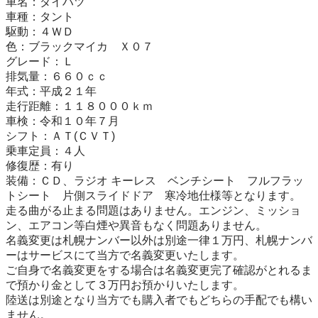
車名：ダイハツ

車種：タント

駆動：４ＷＤ

色：ブラックマイカ　Ｘ０７

グレード：Ｌ

排気量：６６０ｃｃ

年式：平成２１年

走行距離：１１８０００ｋｍ

車検：令和１０年７月

シフト：ＡＴ(ＣＶＴ)

乗車定員：４人

修復歴：有り

装備：ＣＤ、ラジオ キーレス　ベンチシート　フルフラッ
トシート　片側スライドドア　寒冷地仕様等となります。

走る曲がる止まる問題はありません。エンジン、ミッショ
ン、エアコン等白煙や異音もなく問題ありません。

名義変更は札幌ナンバー以外は別途一律１万円、札幌ナンバ
ーはサービスにて当方で名義変更いたします。

ご自身で名義変更をする場合は名義変更完了確認がとれるま
で預かり金として３万円お預かりいたします。

陸送は別途となり当方でも購入者でもどちらの手配でも構い
ません。
