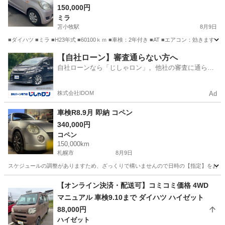
チェーン エンスタ！
150,000円
ミラ
苫小牧駅
8月9日
■ダイハツ ■ミラ ■H23年式 ■60100ｋｍ ■車検：2年付き ■AT ■エアコン：効きます！
北海道
苫小牧市
苫小牧駅
ミラ
エンジン
【自社ローン】審査通らない方へ
自社ローンなら「じしゃロン」。他社の審査に通らな
かった方も
株式会社IDOM
Ad
車検R8.9月 即納 コペン
340,000円
コペン
150,000km
札幌市
8月9日
スケジュールの調整がありますため、ざっくりで構いませんので日時の【指定】をお願いし
北海道
札幌市
コペン
【オンライン決済・配送可】コミコミ価格 4WD
マニュアル 車検9.10まで ダイハツ ハイゼット
88,000円
ハイゼット