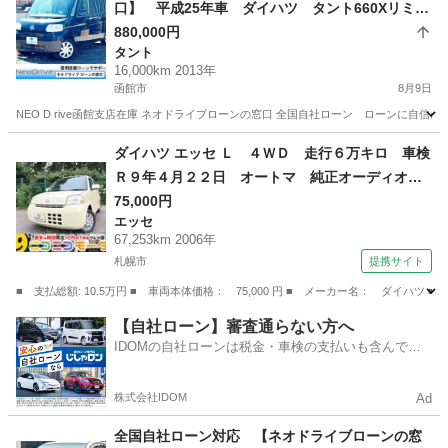
口】 平成25年車 ダイハツ タント660Xリミテ
ッド 4WD 自社ローン リース 自社分割 債務
880,000円
タント
整理 自己破産 他社お断りされた方
16,000km 2013年
函館市
8月9日
NEO D rive函館支店在庫 ネオドライブローンの窓口 全国自社ローン ローンに自信のないお
北海道
函館市
タント
ローン
ダイハツ エッセ Ｌ ４ＷＤ 走行６万キロ 車検
Ｒ９年４月２２日 オートマ 純正オーディオ
キーレスキー スペアキー有 ヘッドライトレベ
75,000円
エッセ
ライザー 社外ＡＷ 修復歴無 （検9.4）
67,253km 2006年
札幌市
提携サイト
■ 支払総額: 10.5万円 ■ 車両本体価格： 75,000 円 ■ メーカー名： ダ
北海道
札幌市
エッセ
【自社ローン】審査通らない方へ
IDOMの自社ローンは税金・車検の支払いも含んでい
るので毎月の支払額は一定
株式会社IDOM
Ad
全国自社ローン対応 【ネオドライブローンの窓