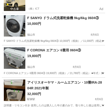
（株）ICT
Ad
F SANYO ドラム式洗濯乾燥機 9kg/6kg 0604③
10,000円
福山市
8月6日
F SANYO ドラム式洗濯乾燥機 9kg/6kg 0604③ 10,000円（税抜）／11,000円（税込） ■
広島
福山市
生活家電
商品
F CORONA エアコン 6畳用 0604③
19,800円
福山市
8月6日
F CORONA エアコン 6畳用 0604③ 19,800円（税抜）／21,780円（税込） ■年式：202
広島
福山市
季節、空調家電
商品
アイリスオーヤマ・ルームエアコン・10畳IRA-28
04R 2021年製
32,000円
駅家駅
8月6日
説明書・リモコン付き 使用したのは購入した年の夏のみで、取り外した後は使用しており