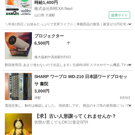
時給1,400円
株式会社BREXA Next
山口県 大歳駅
提携サイト
＼年休135日／お休みたっぷりで充実ライフ☆｜車載部品の製造｜家賃ゼロ円社宅＋暮ら
山口
山口市
大歳駅
その他
プロジェクター
6,500円
修大協創中高前駅
8月6日
数回使用済､あまり使わないので出品します♪ 元値¥9,000 スマホやゲーム機器､TV stick
広島
広島市
修大協創中高前駅
SHARP ワープロ WD-210 日本語ワードプロセッ
サ 書院
プロジェクター、ホームシアター
プロジェクター
3,000円
伴駅
8月6日
電池交換し、動作は確認しました。 現状渡しです。 商品のキズ等の使用感については
広島
広島市
伴駅
その他
書院
【求】古い人形譲ってくれませんか？
状態が悪くてもOK🙆‍♀️査定0円‼️