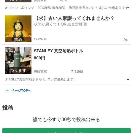
狩留家駅
8月5日
オリオン 32インチ 2013年製 動作確認・簡易清掃済みです！ 多少の小傷ありま
広島
広島市
狩留家駅
テレビ
オリオン
【求】古い人形譲ってくれませんか？
状態が悪くてもOK🙆‍♀️査定0円‼️
COYASH
Ad
STANLEY 真空耐熱ボトル
800円
売ります
狩留家駅
7月19日
STANLEY真空耐熱ボトル 1L 早い方優先します！
広島
広島市
狩留家駅
家庭用品
ページTOPへ
投稿
誰でも今すぐ30秒で投稿出来る