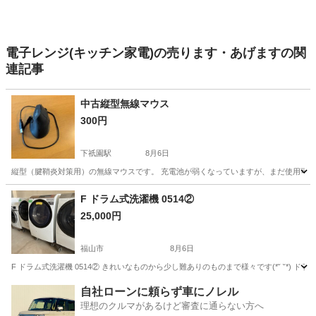
電子レンジ(キッチン家電)の売ります・あげますの関
連記事
中古縦型無線マウス
300円
下祇園駅
8月6日
縦型（腱鞘炎対策用）の無線マウスです。 充電池が弱くなっていますが、まだ使用可能
広島
広島市
下祇園駅
その他
F ドラム式洗濯機 0514②
25,000円
福山市
8月6日
F ドラム式洗濯機 0514② きれいなものから少し難ありのものまで様々です(*˘ ˘*) ドラム式
広島
福山市
生活家電
商品
自社ローンに頼らず車にノレル
理想のクルマがあるけど審査に通らない方へ