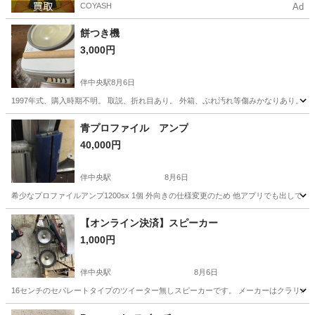
COYASH
Ad
餅つき機
3,000円
伴中央駅
8月6日
1997年式、購入時期不明。 取説、折れ目あり。 外箱、ぶれ汚れ等傷みかなりあり。 グ
広島
広島市
伴中央駅
キッチン家電
餅つき
青プロファイル アンプ
40,000円
伴中央駅
8月6日
希少なプロファイルアンプ1200sx 1個 外向きの仕様変更のため 他アプリでも出して
広島
広島市
伴中央駅
キッチン家電
仕様変更
【オンライン決済】スピーカー
1,000円
伴中央駅
8月6日
16センチのセパレートタイプのツイーター無しスピーカーです。 メーカーはクラリオ
広島
広島市
伴中央駅
オーディオ
クラリオン