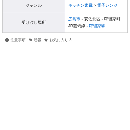
ジャンル
キッチン家電
>
電子レンジ
広島市
- 安佐北区
- 狩留家町
受け渡し場所
JR芸備線 -
狩留家駅
注意事項
通報
お気に入り 3