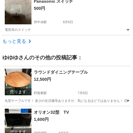
Panasonic スイッチ
500円
伴中央駅
8月6日
電気等のスイッチ
広島
広島市
伴中央駅
家電
スイッチ
もっと見る
ゆゆゆ
さんのその他の投稿記事：
ラウンドダイニングテーブル
12,500円
売ります
狩留家駅
7月6日
丸型テーブルです！ 多少の生活傷等ありますが、気になるほどではありません！ 広島
広島
広島市
狩留家駅
テーブル
オリオン32型 TV
1,600円
売ります