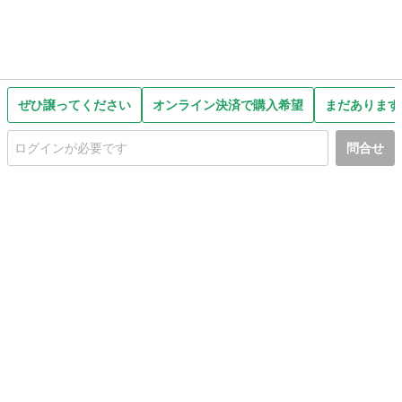
ぜひ譲ってください
オンライン決済で購入希望
まだあります
問合せ
初めての方へ
利用規約
プライバシーポリシー
プライバシー・ステートメント
健全化に資する運用方針
お問い合わせ
運営会社
サイトマップ
ご利用ガイド
フリーワードで探す
PC版で表示
都道府県選択