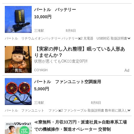
広島
福山市
駅家駅
季節、空調家電
冷媒
バートル バッテリー
10,000円
三滝駅
8月6日
バートル リチウムイオンバッテリー バッテリー✖️2 充電器 USB対応 取扱説明書
広島
広島市
三滝駅
その他
【実家の押し入れ整理】眠っている人形あ
りませんか？
状態が悪くてもOK🙆‍♀️査定0円‼️
COYASH
Ad
バートル ファンユニット空調服用
5,000円
三滝駅
8月6日
バートル ファンユニット ファン✖️2 ファンケーブル 取扱説明書 数年前に購入し
広島
広島市
三滝駅
その他
≪寮無料・月収33万円・派遣社員≫自動車系工場
での機械操作・製造オペレーター 交替制