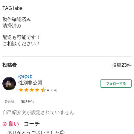
TAG label

動作確認済み

清掃済み

配送も可能です！

ご相談ください！
投稿者
投稿
23
件
ゆゆゆ
性別非公開
フォローする
4.9
(
34
)
身分証
電話番号
自己紹介文が設定されていません
良い
コーチ
ありがとうございました😊