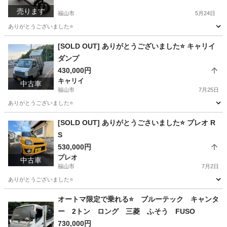
売ります
福山市
5月24日
ありがとうございました⭐️
広島
福山市
ヤマハ
シグナス
[SOLD OUT] ありがとうございました⭐️ キャリイ
ダンプ
430,000円
キャリイ
中古車
福山市
7月25日
ありがとうございました⭐️
広島
福山市
キャリイ
[SOLD OUT] ありがとうごさいました⭐️ プレオ R
S
530,000円
プレオ
中古車
福山市
7月2日
ありがとうございました⭐️
広島
福山市
プレオ
スーパーチャージャー
オートマ限定で乗れる⭐️ ブルーテック キャンタ
ー 2トン ロング 三菱 ふそう FUSO
730,000円