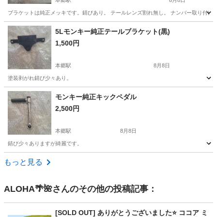
本郷駅
8月8日
ブラケットは純正メッキです。錆びあり。 テールレンズ割れ無し。 ナンバー取り付け部分
広島
三原市
本郷駅
ホンダ
テール
5Lモンキー純正テールブラケット(黒)
1,500円
本郷駅
8月8日
塗装剥がれ錆び少々あり。
広島
三原市
本郷駅
バイク
テール
モンキー純正キックペダル
2,500円
本郷駅
8月8日
錆び少々ありますが綺麗です。
広島
三原市
本郷駅
ホンダ
ペダル
もっと見る
ALOHA🌴🌺
さんのその他の投稿記事：
[SOLD OUT] ありがとうございました⭐️ ココア ミ