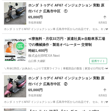
ホンダ トゥデイ AF67 インジェクション 実動 原
付バイク 広島市中区 ①
65,000円
市役所前駅
8月8日
ホンダ トゥデイAF67 インジェクション車 広島市中区からの出品です。 セル、キック
広島
広島市
市役所前駅
ホンダ
オートバイ
≪寮無料・月収33万円・派遣社員≫自動車系工場
での機械操作・製造オペレーター 交替制
時給1,400円
株式会社BREXA Next
山口県 大歳駅
提携サイト
＼年休135日／お休みたっぷりで充実ライフ☆｜車載部品の製造｜家賃ゼロ円社宅＋暮ら
山口
山口市
大歳駅
その他
ホンダ トゥデイ AF67 インジェクション 実動 原
付バイク 広島市中区 ②
65,000円
市役所前駅
8月8日
ホンダ トゥデイAF67 インジェクション車 広島市中区からの出品です。 セル、キック
広島
広島市
市役所前駅
ホンダ
オートバイ