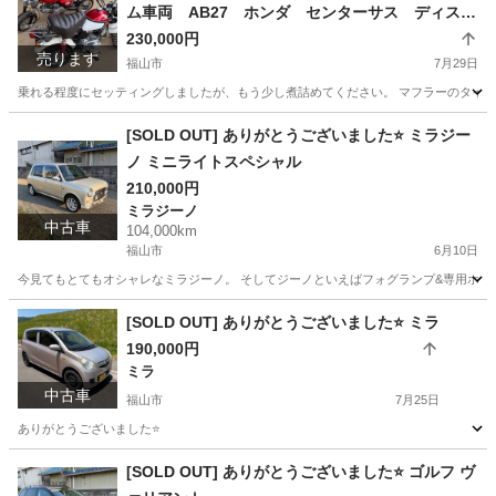
ム車両 AB27 ホンダ センターサス ディスク
ブレーキ ロンスイ デイトナ 4mini 4ミニ
230,000円
売ります
MONKEY HONDA クラッチ付き 蹴り上げ4速
福山市
7月29日
乗れる程度にセッティングしましたが、もう少し煮詰めてください。 マフラーのタイコが
広島
福山市
ホンダ
CBX
[SOLD OUT] ありがとうございました⭐️ ミラジー
ノ ミニライトスペシャル
210,000円
ミラジーノ
中古車
104,000km
福山市
6月10日
今見てもとてもオシャレなミラジーノ。 そしてジーノといえばフォグランプ&専用ホイー
広島
福山市
ミラジーノ
[SOLD OUT] ありがとうございました⭐️ ミラ
190,000円
ミラ
中古車
福山市
7月25日
ありがとうございました⭐️
広島
福山市
ミラ
ミッション
[SOLD OUT] ありがとうございました⭐️ ゴルフ ヴ