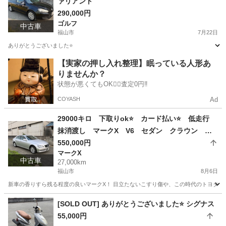
ァリアント
290,000円
ゴルフ
中古車
福山市
7月22日
ありがとうございました⭐️
広島
福山市
ゴルフ
【実家の押し入れ整理】眠っている人形あ
りませんか？
状態が悪くてもOK🙆‍♀️査定0円‼️
COYASH
Ad
29000キロ 下取りok⭐️ カード払い⭐️ 低走行
抹消渡し マークX V6 セダン クラウン ト
ヨタ
550,000円
マークX
中古車
27,000km
福山市
8月6日
新車の香りすら残る程度の良いマークX！ 目立たないこすり傷や、この時代のトヨタ車持
広島
福山市
マークX
[SOLD OUT] ありがとうございました⭐️ シグナス
55,000円