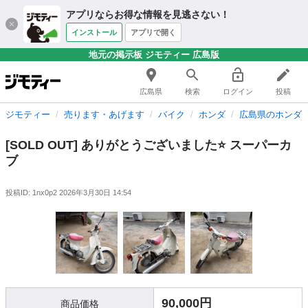
アプリならお得な情報を見逃さない！
インストール
アプリで開く
地元の掲示板 ジモティー 広島版
広島県
検索
ログイン
投稿
ジモティー
売ります・あげます
バイク
ホンダ
広島県のホンダ
[SOLD OUT] ありがとうございました⭐️ スーパーカ
ブ
投稿ID: 1nx0p2
2026年3月30日 14:54
90,000円
商品価格