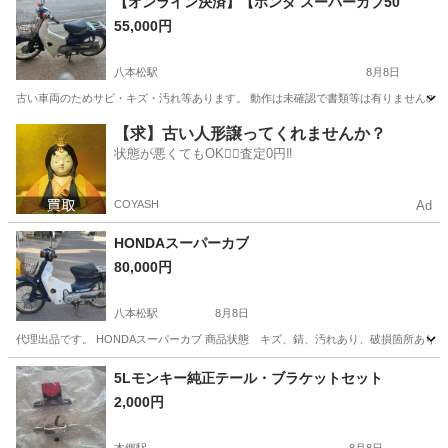
【オンライン決済】【ホンダ スーパーカブ50
55,000円
八本松駅
8月8日
古い車両のためサビ・キズ・汚れ等あります。 動作は未確認で書類等は有りませんのでご理解
広島
東広島市
八本松駅
ホンダ
【求】古い人形譲ってくれませんか？
状態が悪くてもOK🙆‍♀️査定0円‼️
COYASH
Ad
HONDAスーパーカブ
80,000円
八本松駅
8月8日
代理出品です。 HONDAスーパーカブ 商品状態 キズ、錆、汚れあり、破損箇所あり
広島
東広島市
八本松駅
ホンダ
HONDA
5Lモンキー純正テール・ブラケットセット
2,000円