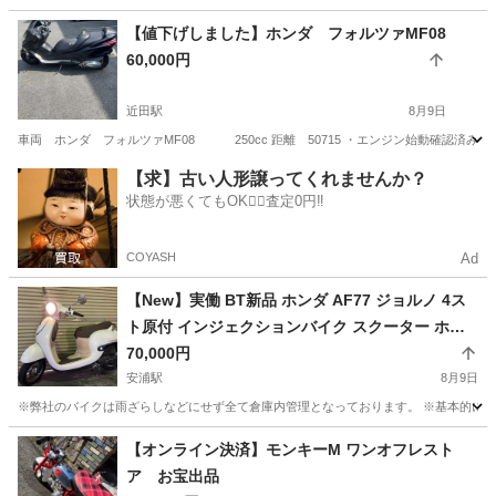
広島
福山市
ホンダ
現状
【値下げしました】ホンダ フォルツァMF08
60,000円
近田駅
8月9日
車両 ホンダ フォルツァMF08 250cc 距離 50715 ・エンジン始動確認済み
広島
福山市
近田駅
ホンダ
ミラー
【求】古い人形譲ってくれませんか？
状態が悪くてもOK🙆‍♀️査定0円‼️
COYASH
Ad
【New】実働 BT新品 ホンダ AF77 ジョルノ 4ス
ト原付 インジェクションバイク スクーター ホワ
イト 走行距離１万以下
70,000円
安浦駅
8月9日
※弊社のバイクは雨ざらしなどにせず全て倉庫内管理となっております。 ※基本的に土日祝
広島
東広島市
安浦駅
ホンダ
インジェクション
【オンライン決済】モンキーM ワンオフレスト
ア お宝出品