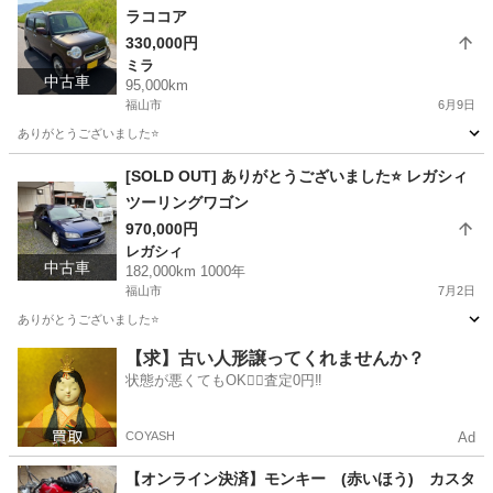
ラココア
330,000円
ミラ
中古車
95,000km
福山市
6月9日
ありがとうございました⭐️
広島
福山市
ミラ
ココア
[SOLD OUT] ありがとうございました⭐️ レガシィ
ツーリングワゴン
970,000円
レガシィ
中古車
182,000km 1000年
福山市
7月2日
ありがとうございました⭐️
広島
福山市
レガシィ
レガシィツーリングワゴン
【求】古い人形譲ってくれませんか？
状態が悪くてもOK🙆‍♀️査定0円‼️
COYASH
Ad
【オンライン決済】モンキー (赤いほう) カスタ