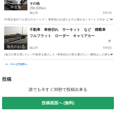
その他
中古車
299,000km
福山市
8月1日
AT限定免許でも安心のオートマ！ 事務員のお姉さま方も乗れる⭐️ キーレス付き エア
広島
福山市
その他
不動車 車検切れ サーキット など 積載車
フルフラット ローダー キャリアカー
地元のお店
福山市
8月6日
•遠方の車を買いたい •不動車を購入した •車検切れの車を運びたい •書類なしの車をサー
広島
福山市
その他
オークション
ページTOPへ
投稿
誰でも今すぐ30秒で投稿出来る
投稿画面へ (無料)