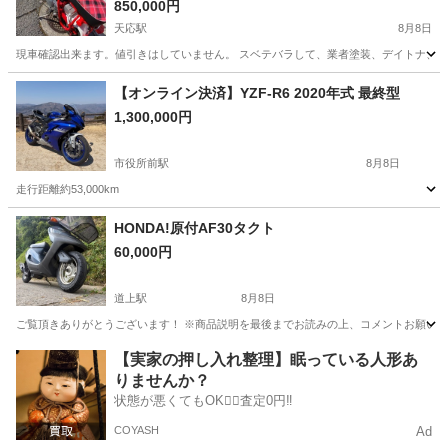
850,000円
天応駅
8月8日
現車確認出来ます。値引きはしていません。 スベテバラして、業者塗装、デイトナ、国産
広島
呉市
天応駅
ホンダ
12v
【オンライン決済】YZF-R6 2020年式 最終型
1,300,000円
市役所前駅
8月8日
走行距離約53,000km
広島
広島市
市役所前駅
ヤマハ
YZF
HONDA!原付AF30タクト
60,000円
道上駅
8月8日
ご覧頂きありがとうございます！ ※商品説明を最後までお読みの上、コメントお願いします 
広島
福山市
道上駅
ホンダ
個人
【実家の押し入れ整理】眠っている人形あ
りませんか？
状態が悪くてもOK🙆‍♀️査定0円‼️
COYASH
Ad