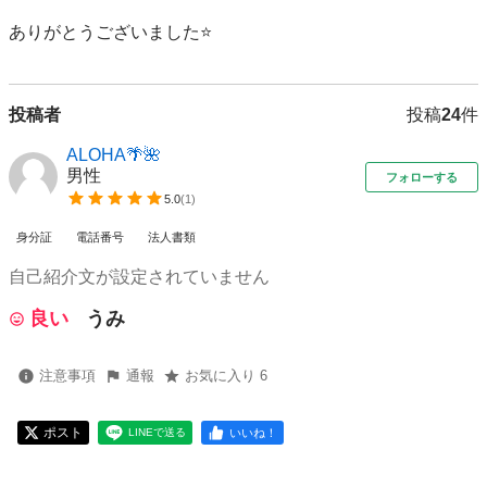
ありがとうございました⭐️
投稿者
投稿
24
件
ALOHA🌴🌺
男性
フォローする
5.0
(
1
)
身分証
電話番号
法人書類
自己紹介文が設定されていません
良い
うみ
注意事項
通報
お気に入り 6
ポスト
いいね！
LINEで送る