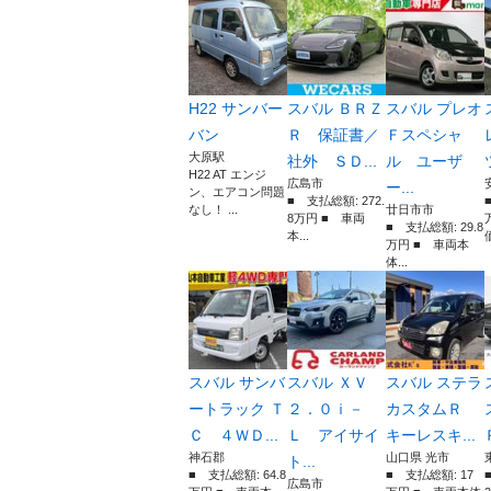
H22 サンバー
スバル ＢＲＺ
スバル プレオ
バン
Ｒ 保証書／
Ｆスペシャ
大原駅
社外 ＳＤ...
ル ユーザ
H22 AT エンジ
広島市
ー...
ン、エアコン問題
■ 支払総額: 272.
なし！ ...
廿日市市
8万円 ■ 車両
■ 支払総額: 29.8
本...
価
万円 ■ 車両本
体...
スバル サンバ
スバル ＸＶ
スバル ステラ
ートラック Ｔ
２．０ｉ－
カスタムＲ
Ｃ ４ＷＤ...
Ｌ アイサイ
キーレスキ...
神石郡
山口県 光市
ト...
■ 支払総額: 64.8
■ 支払総額: 17
広島市