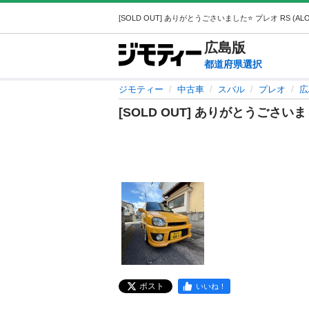
広島
版
都道府県選択
ジモティー
中古車
スバル
プレオ
広
[SOLD OUT] ありがとうごさいま
ポスト
いいね！