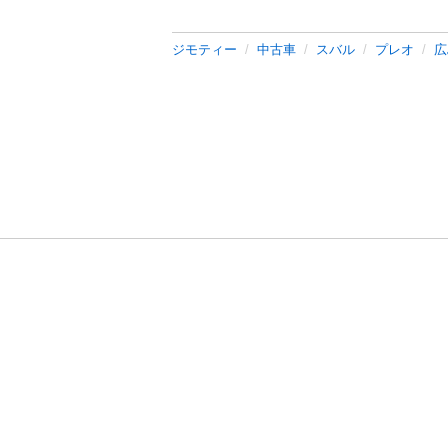
ジモティー
中古車
スバル
プレオ
広
利用規約
プライ
運営会社
サイトマッ
© 2011-
2026
Jmty, Inc.