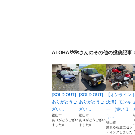
ALOHA🌴🌺
さんのその他の投稿記事
[SOLD OUT]
[SOLD OUT]
【オンライン
ありがとうご
ありがとうご
決済】モンキ
ざい...
ざい...
ー (赤いほ
福山市
福山市
う...
ありがとうござい
ありがとうござい
福山市
ました⭐️
ました⭐️
乗れる程度にセッ
ティングしました