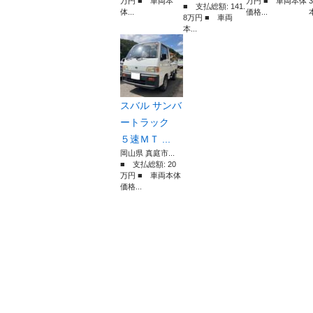
万円 ■ 車両本
万円 ■ 車両本体
■ 支払総額: 141.
体...
価格...
本
8万円 ■ 車両
本...
スバル サンバ
ートラック
５速ＭＴ ...
岡山県 真庭市...
■ 支払総額: 20
万円 ■ 車両本体
価格...