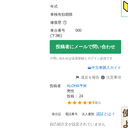
年式
車検有効期限
修復歴
車台番号
000
(下3桁)
投稿者にメールで問い合わせ
※問い合わせは会員登録とログイン必須です
中古車購入ガイド
違反を報告
注意事項
投稿者
ALOHA🌴🌺
男性
投稿： 
24
5.0
(
1
)
認証とは
身分証
電話番号
法人書類
自己紹介文が設定されていません