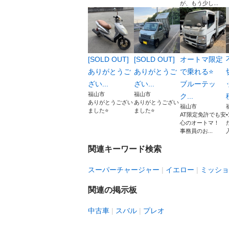
が、もう少し...
[SOLD OUT]
[SOLD OUT]
オートマ限定
ありがとうご
ありがとうご
で乗れる⭐️
ざい...
ざい...
ブルーテッ
福山市
福山市
ク...
ありがとうござい
ありがとうござい
福山市
ました⭐️
ました⭐️
AT限定免許でも安
心のオートマ！
事務員のお...
関連キーワード検索
スーパーチャージャー
イエロー
ミッショ
関連の掲示板
中古車
スバル
プレオ