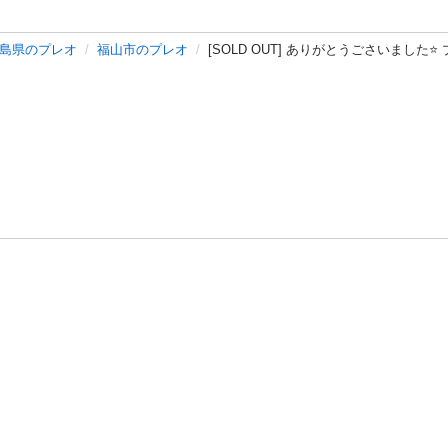
島県のプレオ
福山市のプレオ
[SOLD OUT] ありがとうごさいました⭐️ 
バシーポリシー
プライバシー・ステートメント
健全化に資する運用
プ
ご利用ガイド
フリーワードで探す
特定商取引法の表示
利用