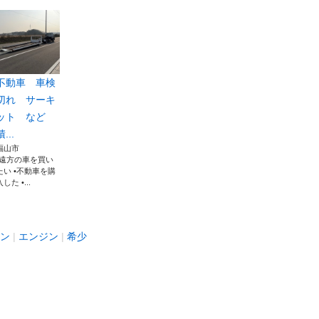
不動車 車検
切れ サーキ
ット など
積...
福山市
•遠方の車を買い
たい •不動車を購
入した •...
ン
エンジン
希少