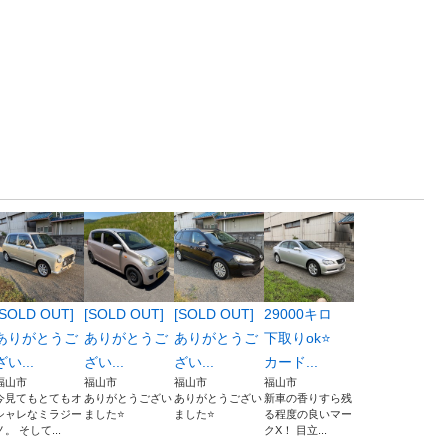
：
[SOLD OUT]
[SOLD OUT]
[SOLD OUT]
29000キロ
ありがとうご
ありがとうご
ありがとうご
下取りok⭐️
ざい...
ざい...
ざい...
カード...
福山市
福山市
福山市
福山市
今見てもとてもオ
ありがとうござい
ありがとうござい
新車の香りすら残
シャレなミラジー
ました⭐️
ました⭐️
る程度の良いマー
ノ。 そして...
クX！ 目立...