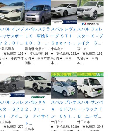
スバル インプ
スバル ステラ
スバル レヴォ
スバル フォレ
レッサスポー
ＬＸ 車検Ｒ
ーグ ＳＴＩ
スター Ｘ－ブ
ツ ２．０ｉ...
１０．３．...
Ｓｐｏｒｔ...
レイク Ｓ...
安芸高田市
岡山県 倉敷市...
東広島市
福山市
■ 支払総額: 136
■ 支払総額: 16
■ 支払総額: 283.
■ 支払総額: 189.
万円 ■ 車両本体
万円 ■ 車両本体
9万円 ■ 車両
9万円 ■ 車両
...
価格...
本...
本...
スバル フォレ
スバル ＸＶ
スバル プレオ
スバル サンバ
スター ＳＰＯ
２．０ｉ－
Ａ ３ドアバ
ートラック Ｔ
ＲＴ アイ...
Ｓ アイサイ
ン ＣＶＴ...
Ｂ ユーザ...
東広島市
廿日市市
廿日市市
ト...
■ 支払総額: 272.
■ 支払総額: 39.8
■ 支払総額: 39.8
広島市