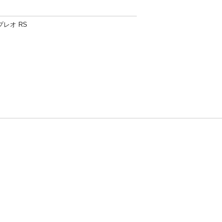
プレオ RS
方針
お問い合わせ
者情報の外部送信について