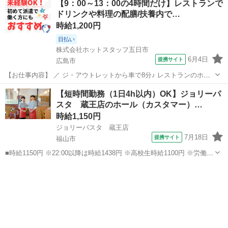
【9：00～13：00の4時間だけ】レストランで
時給＋50円 ■広島県広島市南区段原南1-1-1 ■アルバイト、パ...
ドリンクや料理の配膳/扶養内で…
時給1,200円
日払い
株式会社ホットスタッフ五日市
6月4日
提携サイト
広島市
【お仕事内容】 ／ ジ・アウトレットから車で8分♪ レストランのホー
ルスタッフ☆ ＼ ★こんな魅力がいっぱい★ ・4時間だけ×残業なし！
広島
広島市
ファミレス
【短時間勤務（1日4h以内）OK】ジョリーパ
・Wワークや扶養内での勤務OK！ ・格安でオシャレなまかないが食
スタ 蔵王店のホール（カスタマー）…
べれる！ ...
時給1,150円
ジョリーパスタ 蔵王店
7月18日
提携サイト
福山市
■時給1150円 ※22:00以降は時給1438円 ※高校生時給1100円 ※労働組
合費あり（基本時給×月間時間数×1.8％） ■土日・祝手当 土日・祝は
広島
福山市
ファミレス
時給＋50円 ■広島県福山市南蔵王町4-18-18 ■アルバイト、...