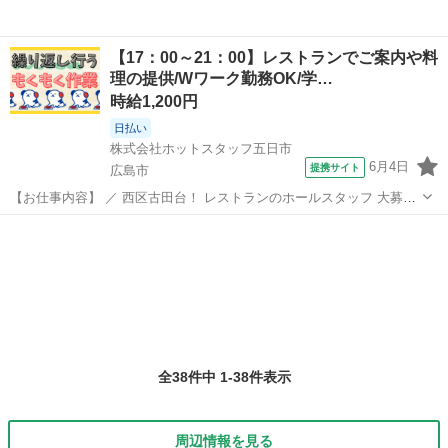
【17：00～21：00】レストランでご案内や料
理の提供/Wワーク勤務OK/学…
時給1,200円
日払い
株式会社ホットスタッフ五日市
6月4日
提携サイト
広島市
【お仕事内容】 ／ 西区古田台！ レストランのホールスタッフ 大募
集！！ ＼ 夕方からの勤務だから 学校終わりの学生さんや Wワーク
広島
広島市
ファミレス
として働きたい方に★ おしゃれなまかないが 格安で食べれるので 仕
事終わりの楽しみにな...
全38件中 1-38件表示
周辺情報を見る