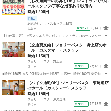
【お友達同士の応募もOK】レストランでのホ
┗ご自身の都合に合わせられるから 子供さんがいない時間や 学校
ールスタッフ/丁寧な指導あり/扶養内…
終わりになど ...
時給1,200円
日払い
株式会社ホットスタッフ五日市
6月4日
提携サイト
広島市
【お仕事内容】 接客スキルも身に付く！ レストランのホールスタッフ
☆ ＼ うれしいポイント ／ ■4時間だけの短時間 ■勤務時間が選べる
広島
広島市
ファミレス
【交通費支給】ジョリーパスタ 野上店のホ
┗ご自身の都合に合わせられるから 子供さんがいない時間や 学校
ール（カスタマー）スタッフ
終わりになど ...
時給1,150円
ジョリーパスタ 野上店
7月18日
提携サイト
福山市
■時給1150円 ※22:00以降は時給1438円 ※高校生時給1100円 ※労働組
合費あり（基本時給×月間時間数×1.8％） ■土日・祝手当 土日・祝は
広島
福山市
ファミレス
【バイク通勤OK】ジョリーパスタ 東尾道店
時給＋50円 ■広島県福山市野上町2-1-1 ■アルバイト、パート...
のホール（カスタマー）スタッフ
時給1,150円
ジョリーパスタ 東尾道店
7月18日
提携サイト
尾道市