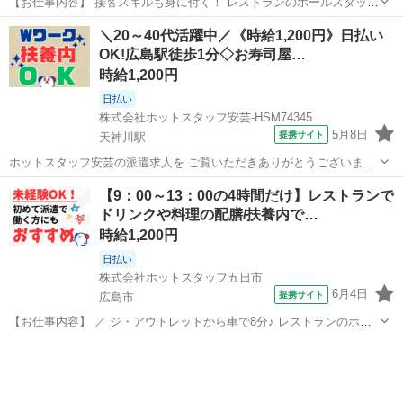
【お仕事内容】 接客スキルも身に付く！ レストランのホールスタッフ
☆ ＼ うれしいポイント ／ ■4時間だけの短時間 ■勤務時間が選べる
広島
広島市
ファミレス
＼20～40代活躍中／《時給1,200円》日払い
┗ご自身の都合に合わせられるから 子供さんがいない時間や 学校
OK!広島駅徒歩1分◇お寿司屋…
終わりになど ...
時給1,200円
日払い
株式会社ホットスタッフ安芸-HSM74345
5月8日
提携サイト
天神川駅
ホットスタッフ安芸の派遣求人を ご覧いただきありがとうございます!
すし店のホールの接客スタッフを 募集します♪
広島
天神川駅
ファミレス
【9：00～13：00の4時間だけ】レストランで
━━━━━━━━━━━━━━━━━━ ＼ ぶっちゃけ、こんなお仕
ドリンクや料理の配膳/扶養内で…
事。 / ━━━v━━━━━━━━━━━...
時給1,200円
日払い
株式会社ホットスタッフ五日市
6月4日
提携サイト
広島市
【お仕事内容】 ／ ジ・アウトレットから車で8分♪ レストランのホー
ルスタッフ☆ ＼ ★こんな魅力がいっぱい★ ・4時間だけ×残業なし！
広島
広島市
ファミレス
・Wワークや扶養内での勤務OK！ ・格安でオシャレなまかないが食
べれる！ ...