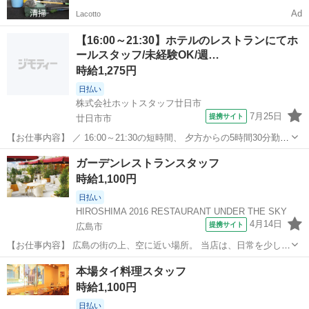
Ad
Lacotto
【16:00～21:30】ホテルのレストランにてホ
ールスタッフ/未経験OK/週…
時給1,275円
日払い
株式会社ホットスタッフ廿日市
7月25日
提携サイト
廿日市市
【お仕事内容】 ／ 16:00～21:30の短時間、 夕方からの5時間30分勤務
です！ ＼ 週3日から勤務OKなので Wワークを考えている方や 講義終
広島
廿日市市
ファミレス
ガーデンレストランスタッフ
わりに働きたい大学生さんにも◎ 接客経験がなくても大丈夫♪ 1週間の
時給1,100円
O...
日払い
HIROSHIMA 2016 RESTAURANT UNDER THE SKY
4月14日
提携サイト
広島市
【お仕事内容】 広島の街の上、空に近い場所。 当店は、日常を少し離
れて深呼吸できる 開放感あふれるガーデンレストランです。 光と緑に
広島
広島市
ファミレス
本場タイ料理スタッフ
包まれた空間で味わうのは、 地元の恵みを大切にした、やさしくてど
時給1,100円
こか懐かしい洋食と、 午後...
日払い