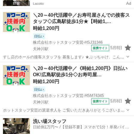
Ad
Lacotto
＼20～40代活躍中／お寿司屋さんでの接客ス
タッフ◇広島駅徒歩1分★【時給1,…
時給1,200円
日払い
株式会社ホットスタッフ安芸-HSJ31346
5月8日
提携サイト
天神川駅
すし店のホールの接客スタッフを 募集します♪ ★ぶっちゃけ、こんな
お仕事。★ ━━━v━━━━━━━━━━━━━━ ・お客さまが来店
広島
天神川駅
ファミレス
＼20～40代活躍中／《時給1,200円》日払い
されたら席へご案内する ・オーダー(注文)を伺う ・料理や飲み物を提
OK!広島駅徒歩1分◇お寿司屋…
供する ・テーブルのセッ...
時給1,200円
日払い
株式会社ホットスタッフ安芸-HSM74345
5月8日
提携サイト
天神川駅
ホットスタッフ安芸の派遣求人を ご覧いただきありがとうございます!
すし店のホールの接客スタッフを 募集します♪
広島
天神川駅
ファミレス
洗い場スタッフ
━━━━━━━━━━━━━━━━━━ ＼ ぶっちゃけ、こんなお仕
日給例1万円〜 /【登録不要】スマホで1分！単発バイト
事。 / ━━━v━━━━━━━━━━━...
一括検索✨