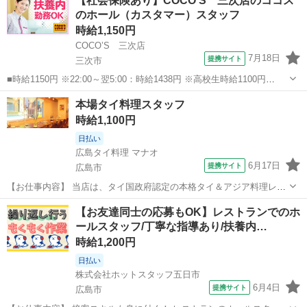
【社会保険あり】COCO’S 三次店のココス
（5:00～8:00）時給＋200円 ■広島県広島市西区井口明...
のホール（カスタマー）スタッフ
時給1,150円
COCO’S 三次店
7月18日
提携サイト
三次市
■時給1150円 ※22:00～翌5:00：時給1438円 ※高校生時給1100円
■【土日祝加給】 土日祝は1時間当たり＋100円 ■特別手当 早朝手当
広島
三次市
ファミレス
本場タイ料理スタッフ
（5:00～8:00）時給＋200円 ■広島県三次市十日市東1...
時給1,100円
日払い
広島タイ料理 マナオ
6月17日
提携サイト
広島市
【お仕事内容】 当店は、タイ国政府認定の本格タイ＆アジア料理レス
トラン！ タイ人シェフが仕上げる「海南チキンライス」や 世界一に選
広島
広島市
ファミレス
【お友達同士の応募もOK】レストランでのホ
ばれた「マッサマンカレー」が人気です。 パクチー食べ放題など、タ
ールスタッフ/丁寧な指導あり/扶養内…
イの食文化を気軽に楽しめる...
時給1,200円
日払い
株式会社ホットスタッフ五日市
6月4日
提携サイト
広島市