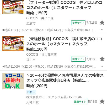
【フリーター歓迎】COCO’S 井ノ口店のコ
の作業を、 シフト制による交代勤務で行います。 洗浄作業は少し重た
コスのホール（カスタマー）スタッフ
いもの(食器・調理器具類)を扱う...
時給1,150円
COCO’S 井ノ口店
7月18日
提携サイト
広島市
■時給1150円 ※22:00～翌5:00：時給1438円 ※高校生時給1100円
■【土日祝加給】 土日祝は1時間当たり＋100円 ■特別手当 早朝手当
広島
広島市
ファミレス
【未経験歓迎】COCO’S 福山蔵王店のココ
（5:00～8:00）時給＋200円 ■広島県広島市西区井口明...
スのホール（カスタマー）スタッフ
時給1,100円
COCO’S 福山蔵王店
7月18日
提携サイト
福山市
■時給1100円 ※22:00～翌5:00：時給1375円 ※高校生時給1100円
■【土日祝加給】 土日祝は1時間当たり＋100円 ■特別手当 早朝手当
広島
福山市
ファミレス
＼20～40代活躍中／お寿司屋さんでの接客ス
（5:00～8:00）時給＋200円 ■広島県福山市南蔵王町2...
タッフ◇広島駅徒歩1分★【時給1,…
時給1,200円
日払い
株式会社ホットスタッフ安芸-HSJ31346
5月8日
提携サイト
天神川駅