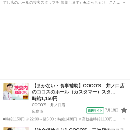
すし店のホールの接客スタッフを 募集します♪ ★ぶっちゃけ、こんな
お仕事。★ ━━━v━━━━━━━━━━━━━━ ・お客さまが来店
広島
天神川駅
ファミレス
されたら席へご案内する ・オーダー(注文)を伺う ・料理や飲み物を提
供する ・テーブルのセッ...
【まかない・食事補助】COCO’S 井ノ口店
のココスのホール（カスタマー）スタ…
時給1,150円
COCO’S 井ノ口店
7月18日
提携サイト
広島市
■時給1150円 ※22:00～翌5:00：時給1438円 ※高校生時給1100円
■【土日祝加給】 土日祝は1時間当たり＋100円 ■特別手当 早朝手当
広島
広島市
ファミレス