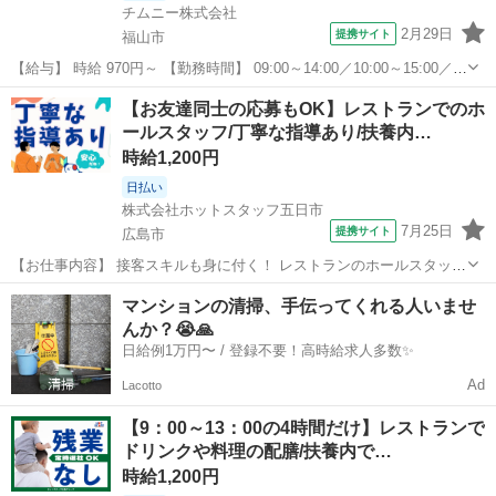
チムニー株式会社
2月29日
提携サイト
福山市
【給与】 時給 970円～ 【勤務時間】 09:00～14:00／10:00～15:00／
11:00～14:00／11:00～15:00 【お仕事内容】 【三之丸町】《週1～・
広島
福山市
ファミレス
【お友達同士の応募もOK】レストランでのホ
3h～》仕込み・ランチのみok!居酒屋【ホー...
ールスタッフ/丁寧な指導あり/扶養内…
時給1,200円
日払い
株式会社ホットスタッフ五日市
7月25日
提携サイト
広島市
【お仕事内容】 接客スキルも身に付く！ レストランのホールスタッフ
☆ ＼ うれしいポイント ／ ■4時間だけの短時間 ■勤務時間が選べる
広島
広島市
ファミレス
マンションの清掃、手伝ってくれる人いませ
┗ご自身の都合に合わせられるから 子供さんがいない時間や 学校
んか？😭🙏
終わりになど ...
日給例1万円〜 / 登録不要！高時給求人多数✨
Ad
Lacotto
【9：00～13：00の4時間だけ】レストランで
ドリンクや料理の配膳/扶養内で…
時給1,200円