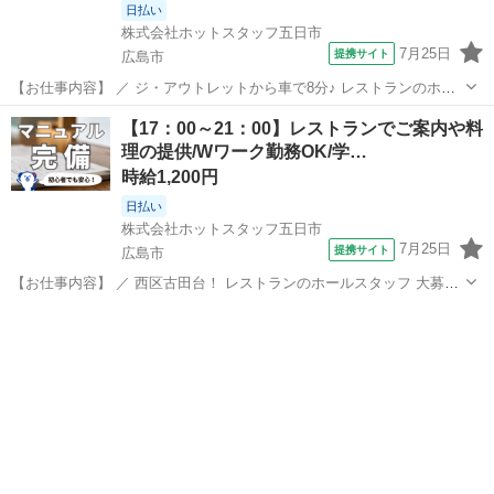
日払い
株式会社ホットスタッフ五日市
7月25日
提携サイト
広島市
【お仕事内容】 ／ ジ・アウトレットから車で8分♪ レストランのホー
ルスタッフ☆ ＼ ★こんな魅力がいっぱい★ ・4時間だけ×残業なし！
広島
広島市
ファミレス
【17：00～21：00】レストランでご案内や料
・Wワークや扶養内での勤務OK！ ・格安でオシャレなまかないが食
理の提供/Wワーク勤務OK/学…
べれる！ ...
時給1,200円
日払い
株式会社ホットスタッフ五日市
7月25日
提携サイト
広島市
【お仕事内容】 ／ 西区古田台！ レストランのホールスタッフ 大募
集！！ ＼ 夕方からの勤務だから 学校終わりの学生さんや Wワーク
広島
広島市
ファミレス
として働きたい方に★ おしゃれなまかないが 格安で食べれるので 仕
事終わりの楽しみにな...