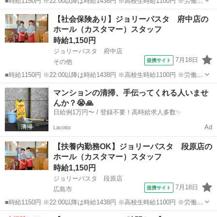
■時給1150円 ※22:00以降は時給1438円 ※高校生時給1100円 ※労働組
合費あり（基本時給×月間時間数×1.8％） ■土日・祝手当 土日・祝は
広島
尾道市
ファミレス
【社会保険あり】ジョリーパスタ 府中店の
時給＋50円 ■広島県尾道市高須町592-1 ■アルバイト、パート...
ホール（カスタマー）スタッフ
時給1,150円
ジョリーパスタ 府中店
7月18日
提携サイト
その他
■時給1150円 ※22:00以降は時給1438円 ※高校生時給1100円 ※労働組
合費あり（基本時給×月間時間数×1.8％） ■土日・祝手当 土日・祝は
広島
その他
ファミレス
マンションの清掃、手伝ってくれる人いませ
時給＋50円 ■広島県安芸郡府中町大須4-3-20 ■アルバイト、...
んか？😭🙏
日給例1万円〜 / 登録不要！高時給求人多数✨
Ad
Lacotto
【扶養内勤務OK】ジョリーパスタ 段原店の
ホール（カスタマー）スタッフ
時給1,150円
ジョリーパスタ 段原店
7月18日
提携サイト
広島市
■時給1150円 ※22:00以降は時給1438円 ※高校生時給1100円 ※労働組
合費あり（基本時給×月間時間数×1.8％） ■土日・祝手当 土日・祝は
広島
広島市
ファミレス