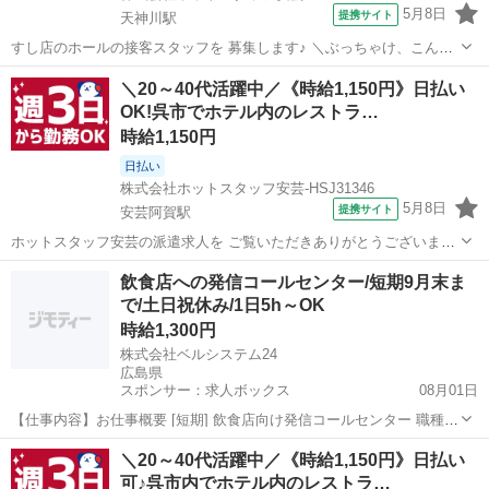
5月8日
提携サイト
天神川駅
すし店のホールの接客スタッフを 募集します♪ ＼ぶっちゃけ、こんな
お仕事。♪/ ━━━v━━━━━━━━━━━━━━ ・お客さまが来店
広島
天神川駅
ファミレス
＼20～40代活躍中／《時給1,150円》日払い
されたら席へご案内する ・オーダー(注文)を伺う ・料理や飲み物を提
OK!呉市でホテル内のレストラ…
供する ・テーブルのセ...
時給1,150円
日払い
株式会社ホットスタッフ安芸-HSJ31346
5月8日
提携サイト
安芸阿賀駅
ホットスタッフ安芸の派遣求人を ご覧いただきありがとうございます!
ホテル内のレストランにて 接客業務をお任せします!
広島
安芸阿賀駅
ファミレス
飲食店への発信コールセンター/短期9月末ま
━━━━━━━━━━━━━━━━━━ ＼ ぶっちゃけ、こんなお仕
で/土日祝休み/1日5h～OK
事。 / ━━━v━━━━━━━━...
時給1,300円
株式会社ベルシステム24
広島県
スポンサー：求人ボックス
08月01日
【仕事内容】お仕事概要 [短期] 飲食店向け発信コールセンター 職種
コールセンター 仕事内容 飲食店のweb集客ページ掲載サービスを未利
アルバイト・パート / 契約社員
＼20～40代活躍中／《時給1,150円》日払い
用の飲食店へご案内します。トークスクリプトに沿って会話し、興味
可♪呉市内でホテル内のレストラ…
を持たれた場合は商談担当へ引き...