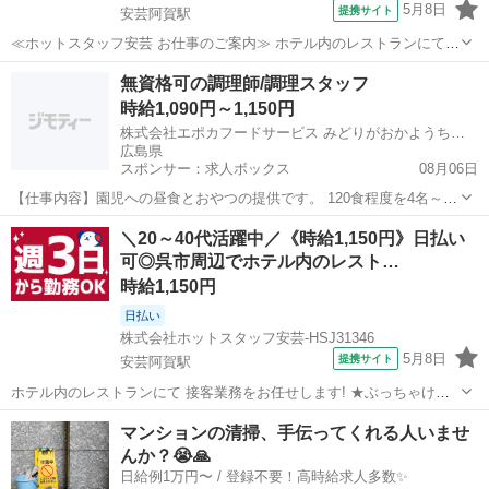
5月8日
提携サイト
安芸阿賀駅
≪ホットスタッフ安芸 お仕事のご案内≫ ホテル内のレストランにて
接客業務をお任せします! ＼ぶっちゃけ、こんなお仕事。♪/
広島
安芸阿賀駅
ファミレス
無資格可の調理師/調理スタッフ
━━━v━━━━━━━━━━━━━━ (1)お客さまがご来店された
時給1,090円～1,150円
ら、 席へご案内する (2)最...
株式会社エポカフードサービス みどりがおかようちえん内の厨房
広島県
スポンサー：求人ボックス
08月06日
【仕事内容】園児への昼食とおやつの提供です。 120食程度を4名～5
名で提供予定です。 食材のカットや盛付、食器の洗浄等が主な業務に
アルバイト・パート
＼20～40代活躍中／《時給1,150円》日払い
なります。 株式会社エポカフードサービス で雇用し、業務を受託して
可◎呉市周辺でホテル内のレスト…
いる施設で就業していただきます。...
時給1,150円
日払い
株式会社ホットスタッフ安芸-HSJ31346
5月8日
提携サイト
安芸阿賀駅
ホテル内のレストランにて 接客業務をお任せします! ★ぶっちゃけ、
こんなお仕事。★ ━━━v━━━━━━━━━━━━━━ (1)お客さま
広島
安芸阿賀駅
ファミレス
マンションの清掃、手伝ってくれる人いませ
がご来店されたら、 席へご案内する (2)最初にお飲み物のご注文を 伺
んか？😭🙏
って提供する ...
日給例1万円〜 / 登録不要！高時給求人多数✨