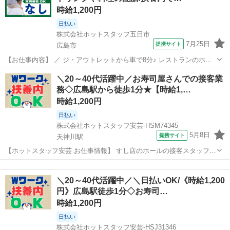
時給1,200円
日払い
株式会社ホットスタッフ五日市
7月25日
提携サイト
広島市
【お仕事内容】 ／ ジ・アウトレットから車で8分♪ レストランのホー
ルスタッフ☆ ＼ ★こんな魅力がいっぱい★ ・4時間だけ×残業なし！
広島
広島市
ファミレス
＼20～40代活躍中／お寿司屋さんでの接客業
・Wワークや扶養内での勤務OK！ ・格安でオシャレなまかないが食
務◇広島駅から徒歩1分★【時給1,…
べれる！ ...
時給1,200円
日払い
株式会社ホットスタッフ安芸-HSM74345
5月8日
提携サイト
天神川駅
【ホットスタッフ安芸 お仕事情報】 すし店のホールの接客スタッフを
募集します♪ ＼ ぶっちゃけ、こんなお仕事。 /
広島
天神川駅
ファミレス
━━━v━━━━━━━━━━━━━━ ・お客さまが来店されたら席
＼20～40代活躍中／＼日払いOK/《時給1,200
へご案内する ・オーダー(注文)を伺う ...
円》広島駅徒歩1分◇お寿司…
時給1,200円
日払い
株式会社ホットスタッフ安芸-HSJ31346