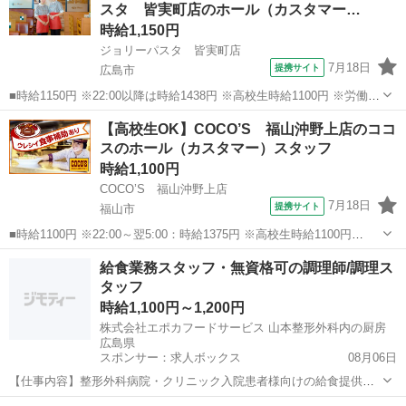
スタ 皆実町店のホール（カスタマー…
事終わりの楽しみにな...
時給1,150円
ジョリーパスタ 皆実町店
7月18日
提携サイト
広島市
■時給1150円 ※22:00以降は時給1438円 ※高校生時給1100円 ※労働組
合費あり（基本時給×月間時間数×1.8％） ■土日・祝手当 土日・祝は
広島
広島市
ファミレス
【高校生OK】COCO’S 福山沖野上店のココ
時給＋50円 ■広島県広島市南区皆実町6-14-8 ■アルバイト、...
スのホール（カスタマー）スタッフ
時給1,100円
COCO’S 福山沖野上店
7月18日
提携サイト
福山市
■時給1100円 ※22:00～翌5:00：時給1375円 ※高校生時給1100円
■【土日祝加給】 土日祝は1時間当たり＋100円 ■特別手当 早朝手当
広島
福山市
ファミレス
給食業務スタッフ・無資格可の調理師/調理ス
（5:00～8:00）時給＋200円 ■広島県福山市沖野上町2...
タッフ
時給1,100円～1,200円
株式会社エポカフードサービス 山本整形外科内の厨房
広島県
スポンサー：求人ボックス
08月06日
【仕事内容】整形外科病院・クリニック入院患者様向けの給食提供業
務です。 調理(補助)、盛付・配膳(温冷配膳車を使用)下膳、食器洗浄等
アルバイト・パート