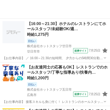
【16:00～21:30】ホテルのレストランにてホ
ールスタッフ/未経験OK/週…
時給1,275円
日払い
株式会社ホットスタッフ廿日市
7月25日
提携サイト
廿日市市
【お仕事内容】 ／ 16:00～21:30の短時間、 夕方からの5時間30分勤務
です！ ＼ 週3日から勤務OKなので Wワークを考えている方や 講義終
広島
廿日市市
ファミレス
【お友達同士の応募もOK】レストランでのホ
わりに働きたい大学生さんにも◎ 接客経験がなくても大丈夫♪ 1週間の
ールスタッフ/丁寧な指導あり/扶養内…
O...
時給1,200円
日払い
株式会社ホットスタッフ五日市
7月25日
提携サイト
広島市
【お仕事内容】 接客スキルも身に付く！ レストランのホールスタッフ
☆ ＼ うれしいポイント ／ ■4時間だけの短時間 ■勤務時間が選べる
広島
広島市
ファミレス