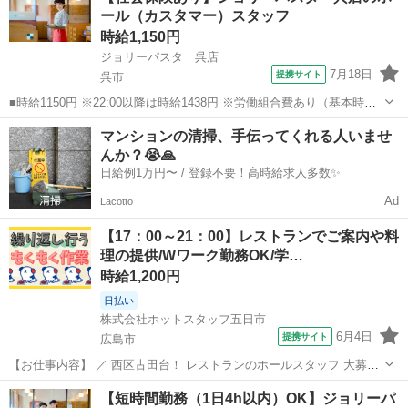
ール（カスタマー）スタッフ
時給1,150円
ジョリーパスタ 呉店
7月18日
提携サイト
呉市
■時給1150円 ※22:00以降は時給1438円 ※労働組合費あり（基本時給×
月間時間数×1.8％） ■土日・祝手当 土日・祝は時給＋50円 ■広島県呉
広島
呉市
ファミレス
マンションの清掃、手伝ってくれる人いませ
市中央2-5-20 ■アルバイト、パート ■未経験歓迎、フリーター...
んか？😭🙏
日給例1万円〜 / 登録不要！高時給求人多数✨
Ad
Lacotto
【17：00～21：00】レストランでご案内や料
理の提供/Wワーク勤務OK/学…
時給1,200円
日払い
株式会社ホットスタッフ五日市
6月4日
提携サイト
広島市
【お仕事内容】 ／ 西区古田台！ レストランのホールスタッフ 大募
集！！ ＼ 夕方からの勤務だから 学校終わりの学生さんや Wワーク
広島
広島市
ファミレス
【短時間勤務（1日4h以内）OK】ジョリーパ
として働きたい方に★ おしゃれなまかないが 格安で食べれるので 仕