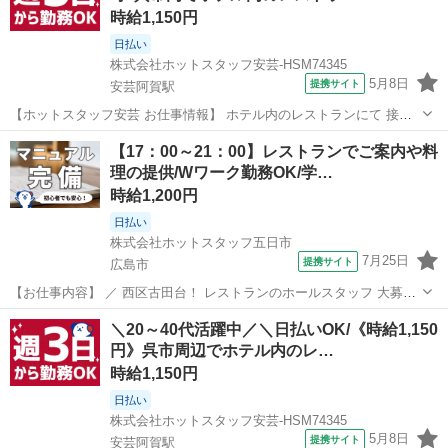
時給1,150円
日払い
株式会社ホットスタッフ安芸-HSM74345
5月8日
提携サイト
安芸阿賀駅
【ホットスタッフ安芸 お仕事情報】 ホテル内のレストランにて 接客
業務をお任せします! ＼ ぶっちゃけ、こんなお仕事。 /
広島
安芸阿賀駅
ファミレス
【17：00～21：00】レストランでご案内や料
━━━v━━━━━━━━━━━━━━ (1)お客さまがご来店された
理の提供/Wワーク勤務OK/学…
ら、 席へご案内する (2)最...
時給1,200円
日払い
株式会社ホットスタッフ五日市
7月25日
提携サイト
広島市
【お仕事内容】 ／ 西区古田台！ レストランのホールスタッフ 大募
集！！ ＼ 夕方からの勤務だから 学校終わりの学生さんや Wワーク
広島
広島市
ファミレス
＼20～40代活躍中／＼日払いOK/《時給1,150
として働きたい方に★ おしゃれなまかないが 格安で食べれるので 仕
円》呉市周辺でホテル内のレ…
事終わりの楽しみにな...
時給1,150円
日払い
株式会社ホットスタッフ安芸-HSM74345
5月8日
提携サイト
安芸阿賀駅