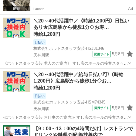
Ad
Lacotto
＼20～40代活躍中／《時給1,200円》日払い
あり★広島駅から徒歩1分◇お寿…
時給1,200円
日払い
株式会社ホットスタッフ安芸-HSJ31346
5月8日
提携サイト
天神川駅
《ホットスタッフ安芸 求人のご案内》 すし店のホールの接客スタッフ
を 募集します♪ ＼ ぶっちゃけ、こんなお仕事。 /
広島
天神川駅
ファミレス
＼20～40代活躍中／給与日払い可!《時給
━━━v━━━━━━━━━━━━━━ ・お客さまが来店されたら席
1,200円》広島駅から徒歩1分◇お…
へご案内する ・オーダー(注文)を伺う...
時給1,200円
日払い
株式会社ホットスタッフ安芸-HSM74345
5月8日
提携サイト
天神川駅
≪ホットスタッフ安芸 お仕事のご案内≫ すし店のホールの接客スタッ
フを 募集します♪ ＼ぶっちゃけ、こんなお仕事。♪/
広島
天神川駅
ファミレス
【9：00～13：00の4時間だけ】レストランで
━━━v━━━━━━━━━━━━━━ ・お客さまが来店されたら席
ドリンクや料理の配膳/扶養内で…
へご案内する ・オーダー(注文)を伺う ...