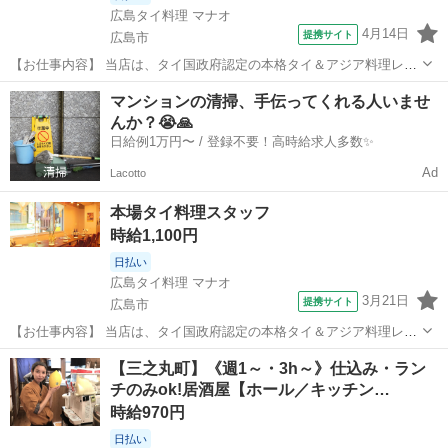
広島タイ料理 マナオ
4月14日
提携サイト
広島市
【お仕事内容】 当店は、タイ国政府認定の本格タイ＆アジア料理レス
トラン！ タイ人シェフが仕上げる「海南チキンライス」や 世界一に選
広島
広島市
ファミレス
マンションの清掃、手伝ってくれる人いませ
ばれた「マッサマンカレー」が人気です。 パクチー食べ放題など、タ
んか？😭🙏
イの食文化を気軽に楽しめる...
日給例1万円〜 / 登録不要！高時給求人多数✨
Ad
Lacotto
本場タイ料理スタッフ
時給1,100円
日払い
広島タイ料理 マナオ
3月21日
提携サイト
広島市
【お仕事内容】 当店は、タイ国政府認定の本格タイ＆アジア料理レス
トラン！ タイ人シェフが仕上げる「海南チキンライス」や 世界一に選
広島
広島市
ファミレス
【三之丸町】《週1～・3h～》仕込み・ラン
ばれた「マッサマンカレー」が人気です。 パクチー食べ放題など、タ
チのみok!居酒屋【ホール／キッチン…
イの食文化を気軽に楽しめる...
時給970円
日払い