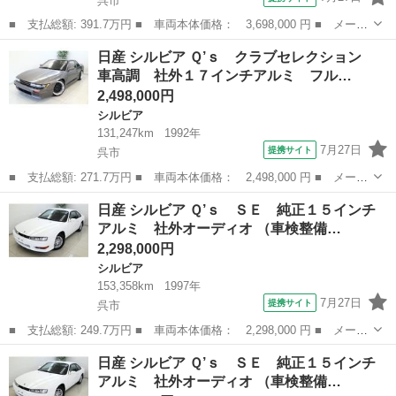
呉市
■ 支払総額: 391.7万円 ■ 車両本体価格： 3,698,000 円 ■ メーカ
ー名： 日産 ■ 車種名： シルビア ■ グレード名： Ｋ’ｓクラブ
広島
呉市
シルビア
日産 シルビア Ｑ’ｓ クラブセレクション
セレクションスーパーハイキャスＰ ＷＯＲＫ１８インチアルミ フ
車高調 社外１７インチアルミ フル…
ルエア...
2,498,000円
シルビア
131,247km
1992年
7月27日
提携サイト
呉市
■ 支払総額: 271.7万円 ■ 車両本体価格： 2,498,000 円 ■ メーカ
ー名： 日産 ■ 車種名： シルビア ■ グレード名： Ｑ’ｓ クラ
広島
呉市
シルビア
日産 シルビア Ｑ’ｓ ＳＥ 純正１５インチ
ブセレクション 車高調 社外１７インチアルミ フルエアロ 社外
アルミ 社外オーディオ （車検整備…
ステア...
2,298,000円
シルビア
153,358km
1997年
7月27日
提携サイト
呉市
■ 支払総額: 249.7万円 ■ 車両本体価格： 2,298,000 円 ■ メーカ
ー名： 日産 ■ 車種名： シルビア ■ グレード名： Ｑ’ｓ Ｓ
広島
呉市
シルビア
日産 シルビア Ｑ’ｓ ＳＥ 純正１５インチ
Ｅ 純正１５インチアルミ 社外オーディオ ■ 排気量： 2000cc ...
アルミ 社外オーディオ （車検整備…