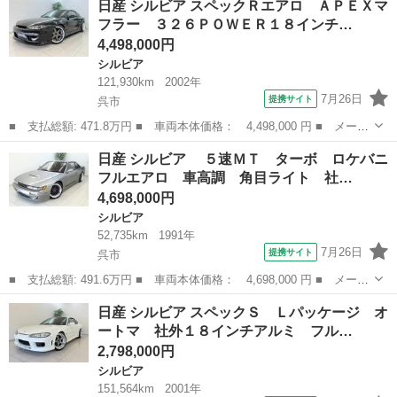
日産 シルビア スペックＲエアロ ＡＰＥＸマ
Ｒ Ｖパッケージ ＲＡＹＳ１８インチアルミ 車高調 フルエアロ
フラー ３２６ＰＯＷＥＲ１８インチ…
■ 排気...
4,498,000円
シルビア
121,930km
2002年
7月26日
提携サイト
呉市
■ 支払総額: 471.8万円 ■ 車両本体価格： 4,498,000 円 ■ メーカ
ー名： 日産 ■ 車種名： シルビア ■ グレード名： スペックＲ
広島
呉市
シルビア
日産 シルビア ５速ＭＴ ターボ ロケバニ
エアロ ＡＰＥＸマフラー ３２６ＰＯＷＥＲ１８インチアルミ ブ
フルエアロ 車高調 角目ライト 社…
リスター...
4,698,000円
シルビア
52,735km
1991年
7月26日
提携サイト
呉市
■ 支払総額: 491.6万円 ■ 車両本体価格： 4,698,000 円 ■ メーカ
ー名： 日産 ■ 車種名： シルビア ■ グレード名： ５速Ｍ
広島
呉市
シルビア
日産 シルビア スペックＳ Ｌパッケージ オ
Ｔ ターボ ロケバニフルエアロ 車高調 角目ライト 社外１７イ
ートマ 社外１８インチアルミ フル…
ンチアルミ...
2,798,000円
シルビア
151,564km
2001年