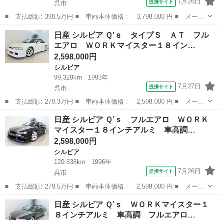
7月26日
提携サイト
呉市
■ 支払総額: 398.5万円 ■ 車両本体価格： 3,798,000 円 ■ メーカ
ー名： 日産 ■ 車種名： シルビア ■ グレード名： 車高調
広島
呉市
シルビア
日産 シルビア Ｑ’ｓ タイプＳ ＡＴ フル
ＢＲＩＤＥシート ロンシャン１５インチアルミ フルエアロ 社外
エアロ ＷＯＲＫマイスター１８イン…
マフラー...
2,598,000円
シルビア
99,329km
1993年
7月27日
提携サイト
呉市
■ 支払総額: 279.3万円 ■ 車両本体価格： 2,598,000 円 ■ メーカ
ー名： 日産 ■ 車種名： シルビア ■ グレード名： Ｑ’ｓ タイ
広島
呉市
シルビア
日産 シルビア Ｑ’ｓ フルエアロ ＷＯＲＫ
プＳ ＡＴ フルエアロ ＷＯＲＫマイスター１８インチアルミ 車
マイスター１８インチアルミ 車高調…
高調 ...
2,598,000円
シルビア
120,838km
1996年
7月26日
提携サイト
呉市
■ 支払総額: 279.5万円 ■ 車両本体価格： 2,598,000 円 ■ メーカ
ー名： 日産 ■ 車種名： シルビア ■ グレード名： Ｑ’ｓ フル
広島
呉市
シルビア
日産 シルビア Ｑ’ｓ ＷＯＲＫマイスター１
エアロ ＷＯＲＫマイスター１８インチアルミ 車高調 ■ 排気
８インチアルミ 車高調 フルエアロ…
量： 2...