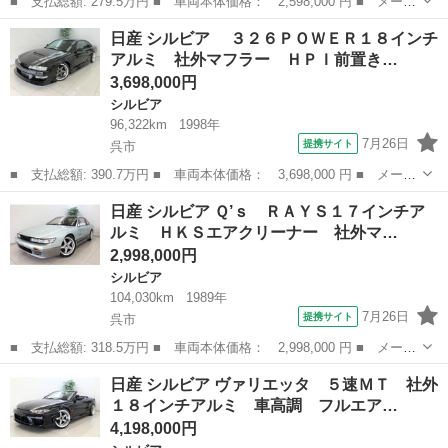
■ 支払総額: 279.5万円 ■ 車両本体価格： 2,598,000 円 ■ メーカ
ー名： 日産 ■ 車種名： シルビア ■ グレード名： Ｑ’ｓ フル
広島
呉市
シルビア
日産 シルビア ３２６ＰＯＷＥＲ１８インチ
エアロ ＷＯＲＫマイスター１８インチアルミ 車高調 ■ 排気
アルミ 社外マフラー ＨＰＩ前置き…
量： 2...
3,698,000円
シルビア
96,322km
1998年
7月26日
提携サイト
呉市
■ 支払総額: 390.7万円 ■ 車両本体価格： 3,698,000 円 ■ メーカ
ー名： 日産 ■ 車種名： シルビア ■ グレード名： ３２６Ｐ
広島
呉市
シルビア
日産 シルビア Ｑ’ｓ ＲＡＹＳ１７インチア
ＯＷＥＲ１８インチアルミ 社外マフラー ＨＰＩ前置きインターク
ルミ ＨＫＳエアクリーナー 社外マ…
ーラー ...
2,998,000円
シルビア
104,030km
1989年
7月26日
提携サイト
呉市
■ 支払総額: 318.5万円 ■ 車両本体価格： 2,998,000 円 ■ メーカ
ー名： 日産 ■ 車種名： シルビア ■ グレード名： Ｑ’ｓ ＲＡ
広島
呉市
シルビア
日産 シルビア ヴァリエッタ ５速ＭＴ 社外
ＹＳ１７インチアルミ ＨＫＳエアクリーナー 社外マフラー 車高
１８インチアルミ 車高調 フルエア…
調 ■...
4,198,000円