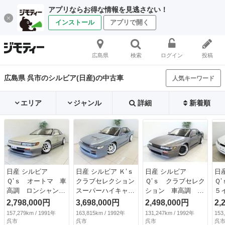
アプリならお得な情報を見逃さない！
インストール
アプリで開く
広島県
検索
ログイン
投稿
広島県 呉市のシルビア(日産)の中古車
人気キーワード
エリア
ジャンル
詳細
新着順
日産 シルビア
日産 シルビア Ｋ’ｓ
日産 シルビア
日
Ｑ’ｓ オートマ 車
クラブセレクション
Ｑ’ｓ クラブセレク
Ｑ
高調 ロンシャン１
スーパーハイキャス
ション 車高調 社
５
５インチホイール
Ｐ ＷＯＲＫ１８イ
外１７インチアル
外
2,798,000円
3,698,000円
2,498,000円
2,
フルエアロ 純正ウ
ンチアルミ フルエ
ミ フルエアロ 社
検
157,279km / 1991年
163,815km / 1992年
131,247km / 1992年
153
イング ＥＴＣ 社
アロ 車高調 ５
外ステアリング オ
呉市
呉市
呉市
呉