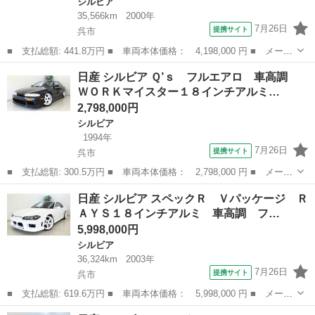
シルビア
35,566km
2000年
7月26日
提携サイト
呉市
■ 支払総額: 441.8万円 ■ 車両本体価格： 4,198,000 円 ■ メーカ
ー名： 日産 ■ 車種名： シルビア ■ グレード名： ヴァリエッ
広島
呉市
シルビア
日産 シルビア Ｑ’ｓ フルエアロ 車高調
タ ５速ＭＴ 社外１８インチアルミ 車高調 フルエアロ ■ 排気
ＷＯＲＫマイスター１８インチアルミ…
量： ...
2,798,000円
シルビア
1994年
7月26日
提携サイト
呉市
■ 支払総額: 300.5万円 ■ 車両本体価格： 2,798,000 円 ■ メーカ
ー名： 日産 ■ 車種名： シルビア ■ グレード名： Ｑ’ｓ フル
広島
呉市
シルビア
日産 シルビア スペックＲ Ｖパッケージ Ｒ
エアロ 車高調 ＷＯＲＫマイスター１８インチアルミ Ｂｌｕｅｔ
ＡＹＳ１８インチアルミ 車高調 フ…
ｏｏｔ...
5,998,000円
シルビア
36,324km
2003年
7月26日
提携サイト
呉市
■ 支払総額: 619.6万円 ■ 車両本体価格： 5,998,000 円 ■ メーカ
ー名： 日産 ■ 車種名： シルビア ■ グレード名： スペック
広島
呉市
シルビア