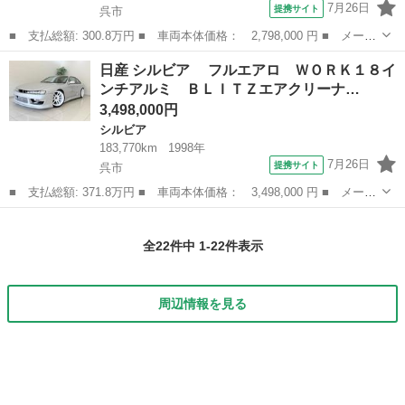
7月26日
提携サイト
呉市
■ 支払総額: 300.8万円 ■ 車両本体価格： 2,798,000 円 ■ メーカ
ー名： 日産 ■ 車種名： シルビア ■ グレード名： スペック
広島
呉市
シルビア
日産 シルビア フルエアロ ＷＯＲＫ１８イ
Ｓ Ｌパッケージ オートマ 社外１８インチアルミ フルエアロ
ンチアルミ ＢＬＩＴＺエアクリーナ…
車高調 社...
3,498,000円
シルビア
183,770km
1998年
7月26日
提携サイト
呉市
■ 支払総額: 371.8万円 ■ 車両本体価格： 3,498,000 円 ■ メーカ
ー名： 日産 ■ 車種名： シルビア ■ グレード名： フルエア
広島
呉市
シルビア
ロ ＷＯＲＫ１８インチアルミ ＢＬＩＴＺエアクリーナー ＢＬＩ
全22件中 1-22件表示
ＴＺ前置...
周辺情報を見る