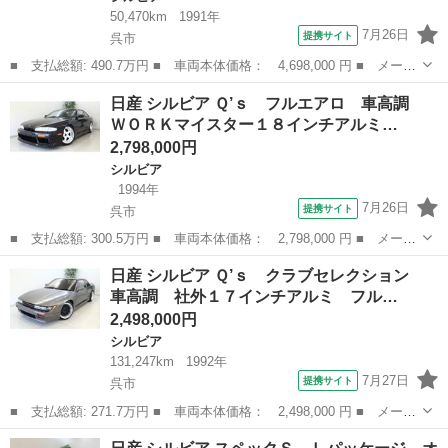
50,470km
1991年
7月26日
提携サイト
呉市
■ 支払総額: 490.7万円 ■ 車両本体価格： 4,698,000 円 ■ メーカ
ー名： 日産 ■ 車種名： シルビア ■ グレード名： Ｋ’ｓ ター
広島
呉市
シルビア
日産 シルビア Ｑ’ｓ フルエアロ 車高調
ボ ロケバニエアロ ＷＯＲＫ１８インチアルミ 車高調 ６点ロー
ＷＯＲＫマイスター１８インチアルミ…
ルバー...
2,798,000円
シルビア
1994年
7月26日
提携サイト
呉市
■ 支払総額: 300.5万円 ■ 車両本体価格： 2,798,000 円 ■ メーカ
ー名： 日産 ■ 車種名： シルビア ■ グレード名： Ｑ’ｓ フル
広島
呉市
シルビア
日産 シルビア Ｑ’ｓ クラブセレクション
エアロ 車高調 ＷＯＲＫマイスター１８インチアルミ Ｂｌｕｅｔ
車高調 社外１７インチアルミ フル…
ｏｏｔ...
2,498,000円
シルビア
131,247km
1992年
7月27日
提携サイト
呉市
■ 支払総額: 271.7万円 ■ 車両本体価格： 2,498,000 円 ■ メーカ
ー名： 日産 ■ 車種名： シルビア ■ グレード名： Ｑ’ｓ クラ
広島
呉市
シルビア