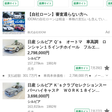
外オーディオ 修復
穴 ４ＰＯＴキャリ
ートマ （車検整備
提携サイト
提携サイト
提携サイト
提
歴無 （車検整備
パー ＨＫＳエアク
付）
付）
リーナー 社外マフ
【自社ローン】審査通らない方へ
ラー クリスタルテ
IDOMの自社ローンは税金・車検の支払いも含んでいる
ール 前置きインタ
ので毎月の支払額は一定
ークーラー エアロ
ボンネット （車検
Ad
株式会社IDOM
整備付）
日産 シルビア Ｑ’ｓ オートマ 車高調 ロ
ンシャン１５インチホイール フルエ…
2,798,000円
シルビア
157,279km
1991年
7月29日
提携サイト
呉市
■ 支払総額: 301.7万円 ■ 車両本体価格： 2,798,000 円 ■ メーカ
ー名： 日産 ■ 車種名： シルビア ■ グレード名： Ｑ’ｓ オー
広島
呉市
シルビア
日産 シルビア Ｋ’ｓクラブセレクションスー
トマ 車高調 ロンシャン１５インチホイール フルエアロ 純正ウ
パーハイキャスＰ ＷＯＲＫ１８イン…
イング...
3,698,000円
シルビア
163,815km
1992年
7月27日
提携サイト