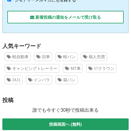
ジモティーメルマガにも登録する
新着投稿の通知をメールで受け取る
人気キーワード
軽自動車
旧車
軽バン
個人売買
キャンピングトレーラー
MT車
17クラウン
JA11
インパラ
箱バン
投稿
誰でも今すぐ30秒で投稿出来る
投稿画面へ (無料)