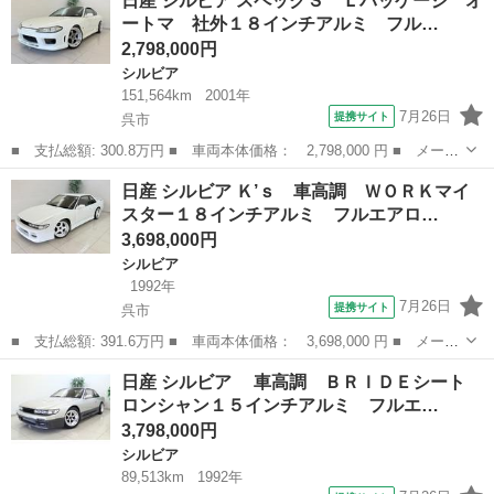
日産 シルビア スペックＳ Ｌパッケージ オ
ブセレクション 車高調 社外１７インチアルミ フルエアロ 社外
ートマ 社外１８インチアルミ フル…
ステア...
2,798,000円
シルビア
151,564km
2001年
7月26日
提携サイト
呉市
■ 支払総額: 300.8万円 ■ 車両本体価格： 2,798,000 円 ■ メーカ
ー名： 日産 ■ 車種名： シルビア ■ グレード名： スペック
広島
呉市
シルビア
日産 シルビア Ｋ’ｓ 車高調 ＷＯＲＫマイ
Ｓ Ｌパッケージ オートマ 社外１８インチアルミ フルエアロ
スター１８インチアルミ フルエアロ…
車高調 社...
3,698,000円
シルビア
1992年
7月26日
提携サイト
呉市
■ 支払総額: 391.6万円 ■ 車両本体価格： 3,698,000 円 ■ メーカ
ー名： 日産 ■ 車種名： シルビア ■ グレード名： Ｋ’ｓ 車高
広島
呉市
シルビア
日産 シルビア 車高調 ＢＲＩＤＥシート
調 ＷＯＲＫマイスター１８インチアルミ フルエアロ ＢＬＩＴＺ
ロンシャン１５インチアルミ フルエ…
エアク...
3,798,000円
シルビア
89,513km
1992年