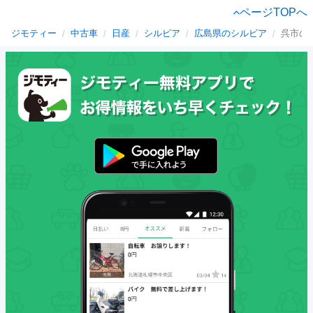
ページTOPへ
ジモティー
中古車
日産
シルビア
広島県のシルビア
呉市の