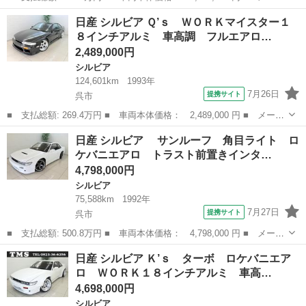
ー名： 日産 ■ 車種名： シルビア ■ グレード名： ワンビ
広島
呉市
シルビア
日産 シルビア Ｑ’ｓ ＷＯＲＫマイスター１
ア 車高調 社外１７インチアルミ ＢＬＩＴＺ前置きインタークー
８インチアルミ 車高調 フルエアロ…
ラー 社外...
2,489,000円
シルビア
124,601km
1993年
7月26日
提携サイト
呉市
■ 支払総額: 269.4万円 ■ 車両本体価格： 2,489,000 円 ■ メーカ
ー名： 日産 ■ 車種名： シルビア ■ グレード名： Ｑ’ｓ ＷＯ
広島
呉市
シルビア
日産 シルビア サンルーフ 角目ライト ロ
ＲＫマイスター１８インチアルミ 車高調 フルエアロ 社外ステア
ケバニエアロ トラスト前置きインタ…
リング...
4,798,000円
シルビア
75,588km
1992年
7月27日
提携サイト
呉市
■ 支払総額: 500.8万円 ■ 車両本体価格： 4,798,000 円 ■ メーカ
ー名： 日産 ■ 車種名： シルビア ■ グレード名： サンルー
広島
呉市
シルビア
日産 シルビア Ｋ’ｓ ターボ ロケバニエア
フ 角目ライト ロケバニエアロ トラスト前置きインタークーラ
ロ ＷＯＲＫ１８インチアルミ 車高…
ー ＨＫＳ...
4,698,000円
シルビア