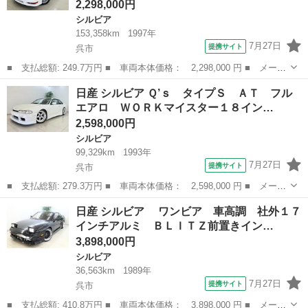
2,298,000円
シルビア
153,358km
1997年
7月27日
提携サイト
呉市
■ 支払総額: 249.7万円 ■ 車両本体価格： 2,298,000 円 ■ メーカ
ー名： 日産 ■ 車種名： シルビア ■ グレード名： Ｑ’ｓ Ｓ
広島
呉市
シルビア
日産 シルビア Ｑ’ｓ タイプＳ ＡＴ フル
Ｅ 純正１５インチアルミ 社外オーディオ ■ 排気量： 2000cc ...
エアロ ＷＯＲＫマイスター１８イン…
2,598,000円
シルビア
99,329km
1993年
7月27日
提携サイト
呉市
■ 支払総額: 279.3万円 ■ 車両本体価格： 2,598,000 円 ■ メーカ
ー名： 日産 ■ 車種名： シルビア ■ グレード名： Ｑ’ｓ タイ
広島
呉市
シルビア
日産 シルビア ワンビア 車高調 社外１７
プＳ ＡＴ フルエアロ ＷＯＲＫマイスター１８インチアルミ 車
インチアルミ ＢＬＩＴＺ前置きイン…
高調 ...
3,898,000円
シルビア
36,563km
1989年
7月27日
提携サイト
呉市
■ 支払総額: 410.8万円 ■ 車両本体価格： 3,898,000 円 ■ メーカ