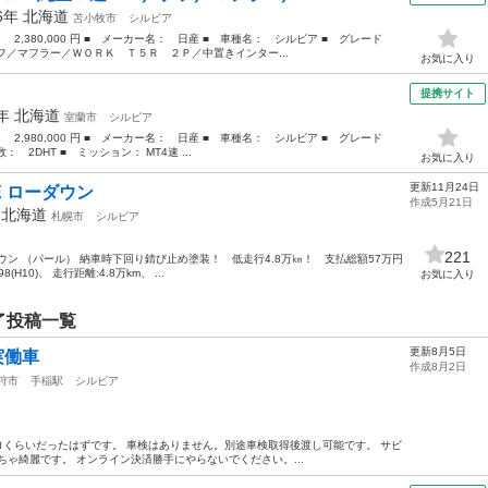
96年
北海道
苫小牧市
シルビア
： 2,380,000 円 ■ メーカー名： 日産 ■ 車種名： シルビア ■ グレード
フ／マフラー／ＷＯＲＫ Ｔ５Ｒ ２Ｐ／中置きインター...
お気に入り
提携サイト
7年
北海道
室蘭市
シルビア
： 2,980,000 円 ■ メーカー名： 日産 ■ 車種名： シルビア ■ グレード
 2DHT ■ ミッション： MT4速 ...
お気に入り
更新11月24日
SE ローダウン
作成5月21日
年
北海道
札幌市
シルビア
221
ローダウン （パール） 納車時下回り錆び止め塗装！ 低走行4.8万㎞！ 支払総額57万円
H10)、 走行距離:4.8万km、 ...
お気に入り
了投稿一覧
更新8月5日
実働車
作成8月2日
狩市
手稲駅
シルビア
1万キロくらいだったはずです。 車検はありません。別途車検取得後渡し可能です。 サビ
ゃ綺麗です。 オンライン決済勝手にやらないでください。...