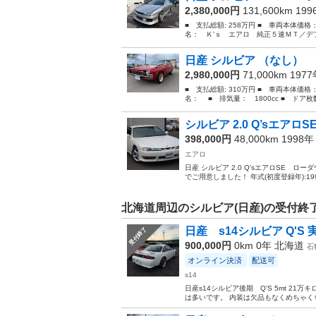
2,380,000円
131,600km 19
■ 支払総額: 258万円 ■ 車両本体価格
名： Ｋ’ｓ エアロ 純正５速ＭＴ／デ
日産 シルビア （なし）
2,980,000円
71,000km 197
■ 支払総額: 310万円 ■ 車両本体価格
名： ■ 排気量： 1800cc ■ ドア枚数：
シルビア 2.0 Q’sエアロ
398,000円
48,000km 1998
エアロ
日産 シルビア 2.0 Q’sエアロSE 
でご用意しました！ 年式(初度登録年):1998(
北海道周辺のシルビア(日産)の受付終
日産 s14シルビア Q'S 
受付終了
900,000円
0km 0年
北海道
石
オンライン決済
配送可
s14
日産s14シルビア後期 Q'S 5mt 2
は多いです。 内装は欠品もなくめちゃくち