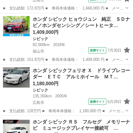
広島市
■ 支払総額: 172.8万円 ■ 車両本体価格： 1,668,000 円 ■ メーカ
ー名： ホンダ ■ 車種名： シビック ■ グレード名： セダン
広島
広島市
シビック
ホンダ シビック ヒョウジュン 純正 ＳＤナ
純正ナビ バックカメラ シートヒーター ホンダセンシング レー
ビ／ホンダセンシング／シートヒータ…
ダークル...
1,409,000円
シビック
82,000km
2018年
7月30日
提携サイト
福山市
■ 支払総額: 151.8万円 ■ 車両本体価格： 1,409,000 円 ■ メーカ
ー名： ホンダ ■ 車種名： シビック ■ グレード名： ヒョウジ
広島
福山市
シビック
ホンダ シビックフェリオ Ｘ ドライブレコー
ュン 純正 ＳＤナビ／ホンダセンシング／シートヒーター／車線逸
ダー ＥＴＣ アルミホイール ＭＴ…
脱防止支...
1,180,000円
シビック
135,350km
2005年
6月28日
提携サイト
広島市
■ 支払総額: 128万円 ■ 車両本体価格： 1,180,000 円 ■ メーカー
名： ホンダ ■ 車種名： シビックフェリオ ■ グレード名：
広島
広島市
シビック
ホンダ シビック ＲＳ フルセグ メモリーナ
Ｘ ドライブレコーダー ＥＴＣ アルミホイール ＭＴ キーレス
ビ ミュージックプレイヤー接続可 …
エントリー ...