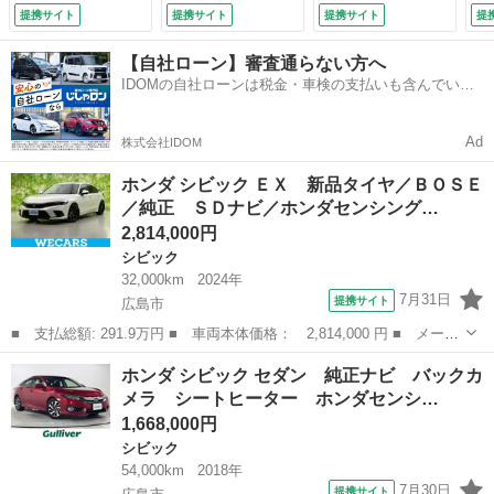
防止支援システム／
ープアシスト ＬＥ
ライブレコーダー
納
提携サイト
提携サイト
提携サイト
提
シート ハーフレザ
Ｄヘッドランプ オ
純正／ヘッドラン
ュ
ー／ヘッドランプ
ートハイビーム リ
プ ＬＥＤ／Ｂｌｕ
ー
【自社ローン】審査通らない方へ
ＬＥＤ／Ｂｌｕｅｔ
ヤパーキングセンサ
ｅｔｏｏｔｈ接続／
ト
IDOMの自社ローンは税金・車検の支払いも含んでいる
ｏｏｔｈ接続／ＥＴ
ー パドルシフト
ＥＴＣ／ＥＢＤ付Ａ
ィ
ので毎月の支払額は一定
Ｃ２．０ （検9.2）
フルセグＴＶ ＥＴ
ＢＳ／横滑り防止装
ン
Ｃ （検9.4）
置 （検9.7）
ング
Ad
株式会社IDOM
ホンダ シビック ＥＸ 新品タイヤ／ＢＯＳＥ
／純正 ＳＤナビ／ホンダセンシング…
2,814,000円
シビック
32,000km
2024年
7月31日
提携サイト
広島市
■ 支払総額: 291.9万円 ■ 車両本体価格： 2,814,000 円 ■ メーカ
ー名： ホンダ ■ 車種名： シビック ■ グレード名： ＥＸ 新
広島
広島市
シビック
ホンダ シビック セダン 純正ナビ バックカ
品タイヤ／ＢＯＳＥ／純正 ＳＤナビ／ホンダセンシング／シートヒ
メラ シートヒーター ホンダセンシ…
ーター ...
1,668,000円
シビック
54,000km
2018年
7月30日
提携サイト