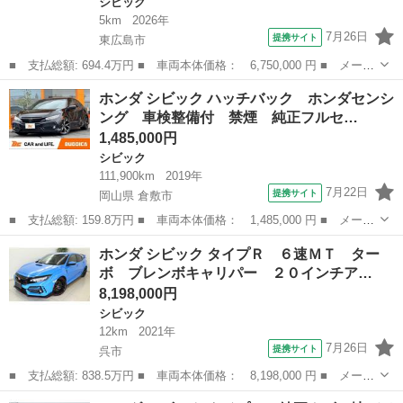
シビック
5km
2026年
7月26日
提携サイト
東広島市
■ 支払総額: 694.4万円 ■ 車両本体価格： 6,750,000 円 ■ メーカ
ー名： ホンダ ■ 車種名： シビック ■ グレード名： タイプ
広島
東広島市
シビック
ホンダ シビック ハッチバック ホンダセンシ
Ｒ レーシングブラックパッケージ ■ 排気量： 2000cc ■ ドア
ング 車検整備付 禁煙 純正フルセ…
枚...
1,485,000円
シビック
111,900km
2019年
7月22日
提携サイト
岡山県 倉敷市
■ 支払総額: 159.8万円 ■ 車両本体価格： 1,485,000 円 ■ メーカ
ー名： ホンダ ■ 車種名： シビック ■ グレード名： ハッチバ
岡山
倉敷市
シビック
ホンダ シビック タイプＲ ６速ＭＴ ター
ック ホンダセンシング 車検整備付 禁煙 純正フルセグナビ ス
ボ ブレンボキャリパー ２０インチア…
マートキ...
8,198,000円
シビック
12km
2021年
7月26日
提携サイト
呉市
■ 支払総額: 838.5万円 ■ 車両本体価格： 8,198,000 円 ■ メーカ
ー名： ホンダ ■ 車種名： シビック ■ グレード名： タイプ
広島
呉市
シビック