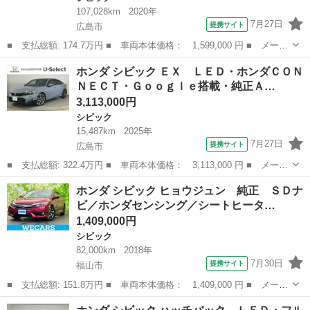
107,028km
2020年
7月27日
提携サイト
広島市
■ 支払総額: 174.7万円 ■ 車両本体価格： 1,599,000 円 ■ メーカ
ー名： ホンダ ■ 車種名： シビック ■ グレード名： ハッチバ
広島
広島市
シビック
ホンダ シビック ＥＸ ＬＥＤ・ホンダＣＯＮ
ック ＬＥＤ・フルセグ・メモリナビ・バックカメラ・シートヒータ
ＮＥＣＴ・Ｇｏｏｇｌｅ搭載・純正Ａ…
ー・サン...
3,113,000円
シビック
15,487km
2025年
7月27日
提携サイト
広島市
■ 支払総額: 322.4万円 ■ 車両本体価格： 3,113,000 円 ■ メーカ
ー名： ホンダ ■ 車種名： シビック ■ グレード名： ＥＸ Ｌ
広島
広島市
シビック
ホンダ シビック ヒョウジュン 純正 ＳＤナ
ＥＤ・ホンダＣＯＮＮＥＣＴ・Ｇｏｏｇｌｅ搭載・純正ＡＷ・シート
ビ／ホンダセンシング／シートヒータ…
ヒーター...
1,409,000円
シビック
82,000km
2018年
7月30日
提携サイト
福山市
■ 支払総額: 151.8万円 ■ 車両本体価格： 1,409,000 円 ■ メーカ
ー名： ホンダ ■ 車種名： シビック ■ グレード名： ヒョウジ
広島
福山市
シビック