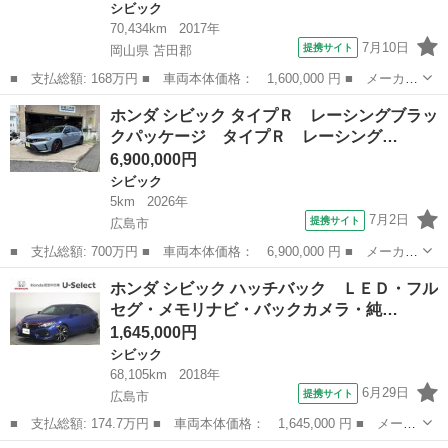
シビック
70,434km
2017年
7月10日
提携サイト
岡山県 苫田郡
■ 支払総額: 168万円 ■ 車両本体価格： 1,600,000 円 ■ メーカー
名： ホンダ ■ 車種名： シビック ■ グレード名： ハッチバッ
岡山
苫田郡
シビック
ホンダ シビック タイプＲ レーシングブラッ
ク ドライブレコーダー レーンアシスト オートクルーズコントロ
クパッケージ タイプＲ レーシング…
ール 衝突...
6,900,000円
シビック
5km
2026年
7月2日
提携サイト
広島市
■ 支払総額: 700万円 ■ 車両本体価格： 6,900,000 円 ■ メーカー
名： ホンダ ■ 車種名： シビック ■ グレード名： タイプＲ
広島
広島市
シビック
ホンダ シビック ハッチバック ＬＥＤ・フル
レーシングブラックパッケージ タイプＲ レーシングブラックパッ
セグ・メモリナビ・バックカメラ・純…
ケージ 登...
1,645,000円
シビック
68,105km
2018年
6月29日
提携サイト
広島市
■ 支払総額: 174.7万円 ■ 車両本体価格： 1,645,000 円 ■ メーカ
ー名： ホンダ ■ 車種名： シビック ■ グレード名： ハッチバ