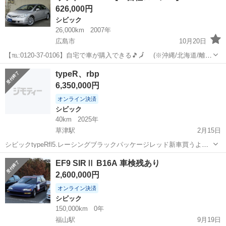
626,000円
シビック
26,000km
2007年
広島市
10月20日
【℡:0120-37-0106】自宅で車が購入できる🎵🗾 (※沖縄/北海道/離島
除く) 今回のお車の詳細はこちらから↓仮審査も◎
広島
広島市
シビック
シビックハイブリッド
typeR、rbp
https://www.otoron.jp/lists/detail?carno=...
6,350,000円
オンライン決済
シビック
40km
2025年
草津駅
2月15日
シビックtypeRfl5.レーシングブラックパッケージレッド新車買うより
安いです、見て決めて下さい、一年経過車両
広島
広島市
草津駅
シビック
車両
EF9 SIRⅡ B16A 車検残あり
2,600,000円
オンライン決済
シビック
150,000km
0年
福山駅
9月19日