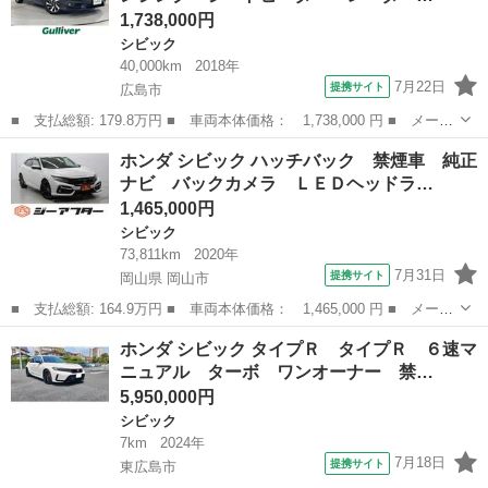
1,738,000円
シビック
40,000km
2018年
7月22日
提携サイト
広島市
■ 支払総額: 179.8万円 ■ 車両本体価格： 1,738,000 円 ■ メーカ
ー名： ホンダ ■ 車種名： シビック ■ グレード名： セダン
広島
広島市
シビック
ホンダ シビック ハッチバック 禁煙車 純正
純正ナビ ホンダセンシング シートヒーター レーダークルーズ
ナビ バックカメラ ＬＥＤヘッドラ…
衝突軽減...
1,465,000円
シビック
73,811km
2020年
7月31日
提携サイト
岡山県 岡山市
■ 支払総額: 164.9万円 ■ 車両本体価格： 1,465,000 円 ■ メーカ
ー名： ホンダ ■ 車種名： シビック ■ グレード名： ハッチバ
岡山
岡山市
シビック
ホンダ シビック タイプＲ タイプＲ ６速マ
ック 禁煙車 純正ナビ バックカメラ ＬＥＤヘッドライト フォ
ニュアル ターボ ワンオーナー 禁…
グランプ...
5,950,000円
シビック
7km
2024年
7月18日
提携サイト
東広島市