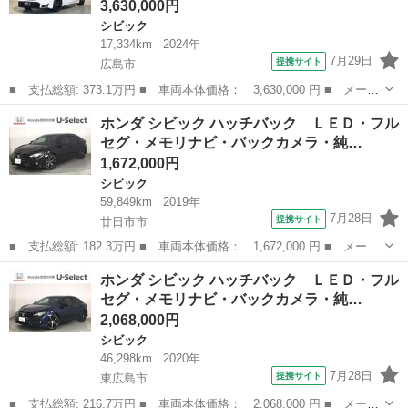
3,630,000円
シビック
17,334km
2024年
7月29日
提携サイト
広島市
■ 支払総額: 373.1万円 ■ 車両本体価格： 3,630,000 円 ■ メーカ
ー名： ホンダ ■ 車種名： シビック ■ グレード名： ＲＳ フ
広島
広島市
シビック
ホンダ シビック ハッチバック ＬＥＤ・フル
ルセグ メモリーナビ ミュージックプレイヤー接続可 バックカメ
セグ・メモリナビ・バックカメラ・純…
ラ 衝突...
1,672,000円
シビック
59,849km
2019年
7月28日
提携サイト
廿日市市
■ 支払総額: 182.3万円 ■ 車両本体価格： 1,672,000 円 ■ メーカ
ー名： ホンダ ■ 車種名： シビック ■ グレード名： ハッチバ
広島
廿日市市
シビック
ホンダ シビック ハッチバック ＬＥＤ・フル
ック ＬＥＤ・フルセグ・メモリナビ・バックカメラ・純正ＡＷ・シ
セグ・メモリナビ・バックカメラ・純…
ートヒー...
2,068,000円
シビック
46,298km
2020年
7月28日
提携サイト
東広島市
■ 支払総額: 216.7万円 ■ 車両本体価格： 2,068,000 円 ■ メーカ