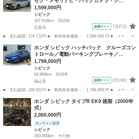
セグ・メモリナビ・バックカメラ・シ…
ン パワー...
1,599,000円
シビック
107,028km
2020年
7月27日
提携サイト
広島市
■ 支払総額: 174.7万円 ■ 車両本体価格： 1,599,000 円 ■ メーカ
ー名： ホンダ ■ 車種名： シビック ■ グレード名： ハッチバ
広島
広島市
シビック
ホンダ シビック ハッチバック クルーズコン
ック ＬＥＤ・フルセグ・メモリナビ・バックカメラ・シートヒータ
トロール／電動パーキングブレーキ／…
ー・サン...
1,799,000円
シビック
54,969km
2018年
2月24日
提携サイト
福山市
■ 支払総額: 189.9万円 ■ 車両本体価格： 1,799,000 円 ■ メーカ
ー名： ホンダ ■ 車種名： シビック ■ グレード名： ハッチバ
広島
福山市
シビック
ホンダ シビック タイプR EK9 後期（2000年
ック クルーズコントロール／電動パーキングブレーキ／ナビ／ＴＶ
式）
／Ａｐｐ...
2,000,000円
オンライン決済
シビック
200,000km
その他