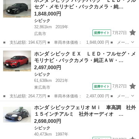
ホンダ シビック ハッチバック ＬＥＤ・フル
ュン 純正 ＳＤナビ／ホンダセンシング／シートヒーター／車線逸
セグ・メモリナビ・バックカメラ・純…
脱防止支...
1,848,000円
シビック
32,861km
2019年
7月27日
提携サイト
広島市
■ 支払総額: 194.6万円 ■ 車両本体価格： 1,848,000 円 ■ メーカ
ー名： ホンダ ■ 車種名： シビック ■ グレード名： ハッチバ
広島
広島市
シビック
ホンダ シビック ＥＸ ＬＥＤ・フルセグ・メ
ック ＬＥＤ・フルセグ・メモリナビ・バックカメラ・純正ＡＷ・シ
モリナビ・バックカメラ・純正ＡＷ・…
ートヒー...
2,497,000円
シビック
61,638km
2021年
7月27日
提携サイト
東広島市
■ 支払総額: 264.7万円 ■ 車両本体価格： 2,497,000 円 ■ メーカ
ー名： ホンダ ■ 車種名： シビック ■ グレード名： ＥＸ Ｌ
広島
東広島市
シビック
ホンダ シビックフェリオ Ｍｉ 車高調 社外
ＥＤ・フルセグ・メモリナビ・バックカメラ・純正ＡＷ・ホンダＣＯ
１５インチアルミ 社外オーディオ …
ＮＮＥＣ...
2,698,000円
シビック
40,473km
1997年