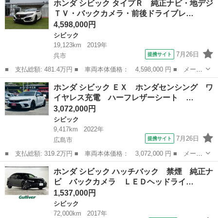
ホンダ シビック タイプＲ 純正ナビ・地デジ
Ｒ ６速ＭＴ ターボ ブレンボキャリパー ２０インチアルミ ナ
ＴＶ・バックカメラ・前後ドライブレ…
ビ バック...
4,598,000円
シビック
19,123km
2019年
7月26日
提携サイト
呉市
■ 支払総額: 481.4万円 ■ 車両本体価格： 4,598,000 円 ■ メーカ
ー名： ホンダ ■ 車種名： シビック ■ グレード名： タイプ
広島
呉市
シビック
ホンダ シビック ＥＸ ホンダセンシング ワ
Ｒ 純正ナビ・地デジＴＶ・バックカメラ・前後ドライブレコーダ
イヤレス充電 ハーフレザーシート …
ー・ＥＴＣ・...
3,072,000円
シビック
9,417km
2022年
7月26日
提携サイト
広島市
■ 支払総額: 319.2万円 ■ 車両本体価格： 3,072,000 円 ■ メーカ
ー名： ホンダ ■ 車種名： シビック ■ グレード名： ＥＸ ホ
広島
広島市
シビック
ホンダ シビック ハッチバック 禁煙 純正ナ
ンダセンシング ワイヤレス充電 ハーフレザーシート ＢＯＳＥサ
ビ バックカメラ ＬＥＤヘッドライ…
ウンド ...
1,537,000円
シビック
72,000km
2017年