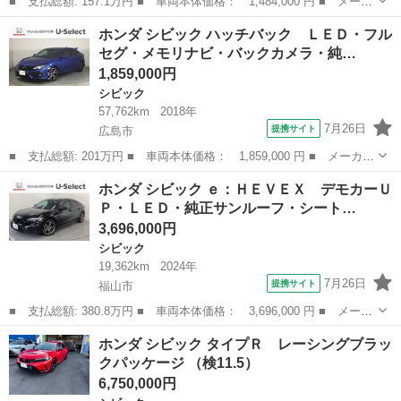
■ 支払総額: 157.1万円 ■ 車両本体価格： 1,484,000 円 ■ メーカ
ー名： ホンダ ■ 車種名： シビック ■ グレード名： セダン
広島
広島市
シビック
ホンダ シビック ハッチバック ＬＥＤ・フル
ホンダセンシング ＷＯＲＫ１９インチアルミホイール ＨＫＳ車高
セグ・メモリナビ・バックカメラ・純…
調 社外...
1,859,000円
シビック
57,762km
2018年
7月26日
提携サイト
広島市
■ 支払総額: 201万円 ■ 車両本体価格： 1,859,000 円 ■ メーカー
名： ホンダ ■ 車種名： シビック ■ グレード名： ハッチバッ
広島
広島市
シビック
ホンダ シビック ｅ：ＨＥＶＥＸ デモカーＵ
ク ＬＥＤ・フルセグ・メモリナビ・バックカメラ・純正ＡＷ・シー
Ｐ・ＬＥＤ・純正サンルーフ・シート…
トヒーター...
3,696,000円
シビック
19,362km
2024年
7月26日
提携サイト
福山市
■ 支払総額: 380.8万円 ■ 車両本体価格： 3,696,000 円 ■ メーカ
ー名： ホンダ ■ 車種名： シビック ■ グレード名： ｅ：ＨＥ
広島
福山市
シビック
ホンダ シビック タイプＲ レーシングブラッ
ＶＥＸ デモカーＵＰ・ＬＥＤ・純正サンルーフ・シートヒーター・
クパッケージ （検11.5）
純正ＡＷ...
6,750,000円