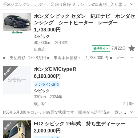
手260 エンジン、ボディ、足回り良好 ミッションの3速だけ入り悪い
です 走行15万キロ できるだけ古い車なので現車確認してください 陸
広島
福山市
福山駅
シビック
ミッション
ホンダ シビック セダン 純正ナビ ホンダセ
送は購入者で手配してください
ンシング シートヒーター レーダー…
1,738,000円
シビック
40,000km
2018年
7月22日
提携サイト
広島市
■ 支払総額: 179.8万円 ■ 車両本体価格： 1,738,000 円 ■ メーカ
ー名： ホンダ ■ 車種名： シビック ■ グレード名： セダン
広島
広島市
シビック
ホンダCIVICtypeＲ
純正ナビ ホンダセンシング シートヒーター レーダークルーズ
6,100,000円
衝突軽減...
オンライン決済
シビック
330km
2024年
横川駅
2月6日
fl56年6月300キロレッド綺麗な状態です、販車から許可済み、買い換
えの為、現車確認して決めて下さい、ローンは出来ませんです3
広島
広島市
横川駅
シビック
ローン
FD2 シビック 19年式 持ち主ディーラー
2,000,000円