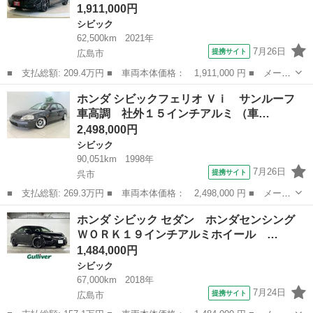
1,911,000円
シビック
62,500km
2021年
7月26日
提携サイト
広島市
■ 支払総額: 209.4万円 ■ 車両本体価格： 1,911,000 円 ■ メーカ
ー名： ホンダ ■ 車種名： シビック ■ グレード名： ハッチバ
広島
広島市
シビック
ホンダ シビックフェリオ Ｖｉ サンルーフ
ック 純正ナビ フルセグ ＤＶＤ Ｂｌｕｅｔｏｏｔｈ バックカ
車高調 社外１５インチアルミ （車…
メラ ホ...
2,498,000円
シビック
90,051km
1998年
7月26日
提携サイト
呉市
■ 支払総額: 269.3万円 ■ 車両本体価格： 2,498,000 円 ■ メーカ
ー名： ホンダ ■ 車種名： シビックフェリオ ■ グレード名：
広島
呉市
シビック
ホンダ シビック セダン ホンダセンシング
Ｖｉ サンルーフ 車高調 社外１５インチアルミ ■ 排気量：
ＷＯＲＫ１９インチアルミホイール …
1500...
1,484,000円
シビック
67,000km
2018年
7月24日
提携サイト
広島市