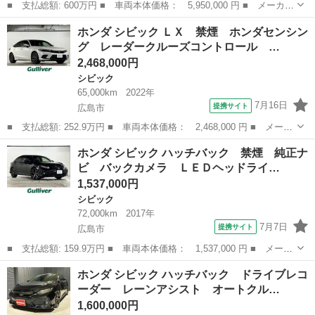
■ 支払総額: 600万円 ■ 車両本体価格： 5,950,000 円 ■ メーカー
名： ホンダ ■ 車種名： シビック ■ グレード名： タイプＲ
広島
東広島市
シビック
ホンダ シビック ＬＸ 禁煙 ホンダセンシン
タイプＲ ６速マニュアル ターボ ワンオーナー 禁煙車 ナビ
グ レーダークルーズコントロール …
バックカメ...
2,468,000円
シビック
65,000km
2022年
7月16日
提携サイト
広島市
■ 支払総額: 252.9万円 ■ 車両本体価格： 2,468,000 円 ■ メーカ
ー名： ホンダ ■ 車種名： シビック ■ グレード名： ＬＸ 禁
広島
広島市
シビック
ホンダ シビック ハッチバック 禁煙 純正ナ
煙 ホンダセンシング レーダークルーズコントロール 純正ナビ
ビ バックカメラ ＬＥＤヘッドライ…
バックカ...
1,537,000円
シビック
72,000km
2017年
7月7日
提携サイト
広島市
■ 支払総額: 159.9万円 ■ 車両本体価格： 1,537,000 円 ■ メーカ
ー名： ホンダ ■ 車種名： シビック ■ グレード名： ハッチバ
広島
広島市
シビック
ホンダ シビック ハッチバック ドライブレコ
ック 禁煙 純正ナビ バックカメラ ＬＥＤヘッドライト クルー
ーダー レーンアシスト オートクル…
ズコント...
1,600,000円