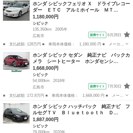
広島
広島市
シビック
ホンダ シビックフェリオ Ｘ ドライブレコー
ック ＬＥＤ・フルセグ・メモリナビ・バックカメラ・純正ＡＷ・シ
ダー ＥＴＣ アルミホイール ＭＴ…
ートヒー...
1,180,000円
シビック
135,350km
2005年
6月28日
提携サイト
広島市
■ 支払総額: 128万円 ■ 車両本体価格： 1,180,000 円 ■ メーカー
名： ホンダ ■ 車種名： シビックフェリオ ■ グレード名：
広島
広島市
シビック
ホンダ シビック セダン 純正ナビ バックカ
Ｘ ドライブレコーダー ＥＴＣ アルミホイール ＭＴ キーレス
メラ シートヒーター ホンダセンシ…
エントリー ...
1,668,000円
シビック
54,000km
2018年
7月30日
提携サイト
広島市
■ 支払総額: 172.8万円 ■ 車両本体価格： 1,668,000 円 ■ メーカ
ー名： ホンダ ■ 車種名： シビック ■ グレード名： セダン
広島
広島市
シビック
ホンダ シビック ハッチバック 純正ナビ フ
純正ナビ バックカメラ シートヒーター ホンダセンシング レー
ルセグＴＶ Ｂｌｕｅｔｏｏｔｈ Ｄ…
ダークル...
1,887,000円
シビック
79,000km
2020年