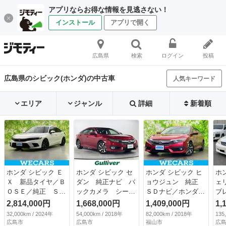
アプリならお得な情報を見逃さない！
インストール
アプリで開く
広島県
検索
ログイン
投稿
広島県のシビック(ホンダ)の中古車
人気キーワード
エリア
ジャンル
詳細
新着順
ホンダ シビック Ｅ
ホンダ シビック セ
ホンダ シビック ヒ
ホ
Ｘ 新品タイヤ／Ｂ
ダン 純正ナビ バ
ョウジュン 純正
ェ
ＯＳＥ／純正 ＳＤ
ックカメラ シート
ＳＤナビ／ホンダセ
ブ
ナビ／ホンダセンシ
ヒーター ホンダセ
ンシング／シートヒ
Ｃ
2,814,000円
1,668,000円
1,409,000円
1,
ング／シートヒータ
ンシング レーダー
ーター／車線逸脱防
ル
32,000km / 2024年
54,000km / 2018年
82,000km / 2018年
135
ー 前席／車線逸脱
クルーズ レーンキ
止支援システム／ド
エ
広島市
広島市
福山市
広