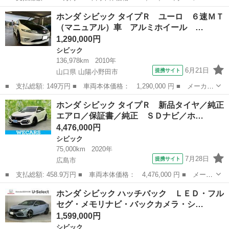
ー名： ホンダ ■ 車種名： シビック ■ グレード名： ハッチバ
広島
東広島市
シビック
ホンダ シビック タイプＲ ユーロ ６速ＭＴ
ック ＬＥＤ・フルセグ・メモリナビ・バックカメラ・純正ＡＷ・シ
（マニュアル）車 アルミホイール …
ートヒー...
1,290,000円
シビック
136,978km
2010年
6月21日
提携サイト
山口県 山陽小野田市
■ 支払総額: 149万円 ■ 車両本体価格： 1,290,000 円 ■ メーカー
名： ホンダ ■ 車種名： シビック ■ グレード名： タイプＲ
山口
山陽小野田市
シビック
ホンダ シビック タイプＲ 新品タイヤ／純正
ユーロ ６速ＭＴ（マニュアル）車 アルミホイール ＣＤ ＡＢ
エアロ／保証書／純正 ＳＤナビ／ホ…
Ｓ エアバッ...
4,476,000円
シビック
75,000km
2020年
7月28日
提携サイト
広島市
■ 支払総額: 458.9万円 ■ 車両本体価格： 4,476,000 円 ■ メーカ
ー名： ホンダ ■ 車種名： シビック ■ グレード名： タイプ
広島
広島市
シビック
ホンダ シビック ハッチバック ＬＥＤ・フル
Ｒ 新品タイヤ／純正エアロ／保証書／純正 ＳＤナビ／ホンダセン
セグ・メモリナビ・バックカメラ・シ…
シング／車...
1,599,000円
シビック