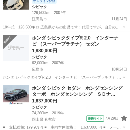
オンライン決済
シビック
126,500km
2007年
江田島市
11月24日
19年式 126,500キロ 広島県からの出品です！代理ですが、自分の弟
の出品なので、返答が多少なり遅れる事がありますが、気になる事が
広島
江田島市
シビック
ディーラー
ホンダ シビックタイプR 2.0 インターナ
あれば、何でも聞いて下さい👌 程度は良い方かと思われます。気にな
ビ （スーパープラチナ） セダン
る方は一度現状確認も可能...
1,880,000円
シビック
62,000km
2007年
広島市
10月24日
ホンダ シビックタイプR 2.0 インターナビ （スーパープラチナ） セ
ダン 本体価格 1,880,000円 支払総額 1,980,000円 年式(初度登録
広島
広島市
シビック
タイプR
ホンダ シビック セダン ホンダセンシング
年):2007(H19) 走行距離:6.2万km 修復歴:あり...
ターボ ホンダセンンシング ＳＤナ…
1,637,000円
シビック
74,260km
2019年
7月29日
提携サイト
岡山県 倉敷市
■ 支払総額: 179.9万円 ■ 車両本体価格： 1,637,000 円 ■ メーカ