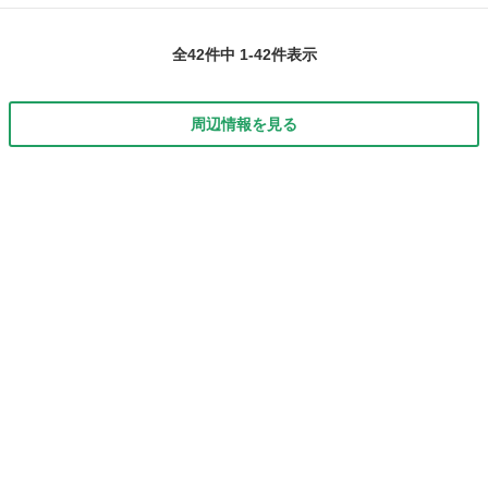
ー名： ホンダ ■ 車種名： シビック ■ グレード名： セダン
岡山
倉敷市
シビック
ホンダセンシング ターボ ホンダセンンシング ＳＤナビ バック
全42件中 1-42件表示
カメラ ...
周辺情報を見る