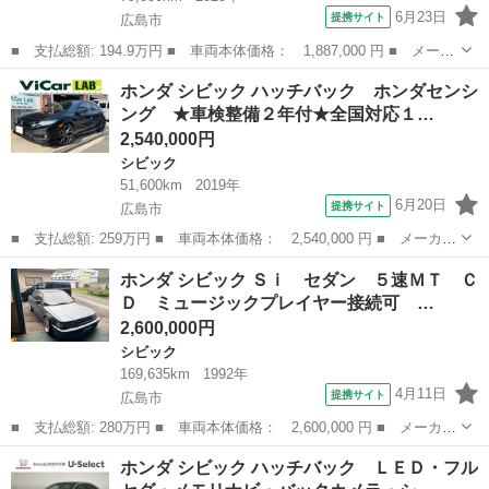
6月23日
提携サイト
広島市
■ 支払総額: 194.9万円 ■ 車両本体価格： 1,887,000 円 ■ メーカ
ー名： ホンダ ■ 車種名： シビック ■ グレード名： ハッチバ
広島
広島市
シビック
ホンダ シビック ハッチバック ホンダセンシ
ック 純正ナビ フルセグＴＶ Ｂｌｕｅｔｏｏｔｈ ＤＶＤ ホン
ング ★車検整備２年付★全国対応１…
ダセンシ...
2,540,000円
シビック
51,600km
2019年
6月20日
提携サイト
広島市
■ 支払総額: 259万円 ■ 車両本体価格： 2,540,000 円 ■ メーカー
名： ホンダ ■ 車種名： シビック ■ グレード名： ハッチバッ
広島
広島市
シビック
ホンダ シビック Ｓｉ セダン ５速ＭＴ Ｃ
ク ホンダセンシング ★車検整備２年付★全国対応１年保証★走行
Ｄ ミュージックプレイヤー接続可 …
距離無制限...
2,600,000円
シビック
169,635km
1992年
4月11日
提携サイト
広島市
■ 支払総額: 280万円 ■ 車両本体価格： 2,600,000 円 ■ メーカー
名： ホンダ ■ 車種名： シビック ■ グレード名： Ｓｉ セダ
広島
広島市
シビック
ホンダ シビック ハッチバック ＬＥＤ・フル
ン ５速ＭＴ ＣＤ ミュージックプレイヤー接続可 オートエアコ