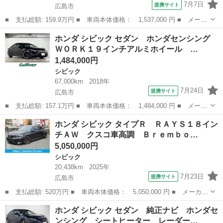
7月7日
提携サイト
広島市
■ 支払総額: 159.9万円 ■ 車両本体価格： 1,537,000 円 ■ メーカ
ー名： ホンダ ■ 車種名： シビック ■ グレード名： ハッチバ
広島
広島市
シビック
ホンダ シビック セダン ホンダセンシング
ック 禁煙 純正ナビ バックカメラ ＬＥＤヘッドライト クルー
ＷＯＲＫ１９インチアルミホイール …
ズコント...
1,484,000円
シビック
67,000km
2018年
7月24日
提携サイト
広島市
■ 支払総額: 157.1万円 ■ 車両本体価格： 1,484,000 円 ■ メーカ
ー名： ホンダ ■ 車種名： シビック ■ グレード名： セダン
広島
広島市
シビック
ホンダ シビック タイプＲ ＲＡＹＳ１８イン
ホンダセンシング ＷＯＲＫ１９インチアルミホイール ＨＫＳ車高
チＡＷ クスコ車高調 Ｂｒｅｍｂｏ…
調 社外...
5,050,000円
シビック
20,438km
2025年
7月23日
提携サイト
広島市
■ 支払総額: 520万円 ■ 車両本体価格： 5,050,000 円 ■ メーカー
名： ホンダ ■ 車種名： シビック ■ グレード名： タイプＲ
広島
広島市
シビック
ホンダ シビック セダン 純正ナビ ホンダセ
ＲＡＹＳ１８インチＡＷ クスコ車高調 Ｂｒｅｍｂｏ社製キャリパ
ンシング シートヒーター レーダー…
ー ＫＥＮ...