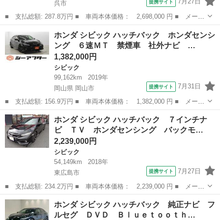
7月27日
提携サイト
呉市
■ 支払総額: 287.8万円 ■ 車両本体価格： 2,698,000 円 ■ メーカ
ー名： ホンダ ■ 車種名： シビックフェリオ ■ グレード名：
広島
呉市
シビック
ホンダ シビック ハッチバック ホンダセンシ
Ｍｉ 車高調 社外１５インチアルミ 社外オーディオ 修復歴無
ング ６速ＭＴ 禁煙車 社外ナビ …
■ 排気...
1,382,000円
シビック
99,162km
2019年
7月31日
提携サイト
岡山県 岡山市
■ 支払総額: 156.9万円 ■ 車両本体価格： 1,382,000 円 ■ メーカ
ー名： ホンダ ■ 車種名： シビック ■ グレード名： ハッチバ
岡山
岡山市
シビック
ホンダ シビック ハッチバック ７インチナ
ック ホンダセンシング ６速ＭＴ 禁煙車 社外ナビ フルセグＴ
ビ ＴＶ ホンダセンシング バックモ…
Ｖ バッ...
2,239,000円
シビック
54,149km
2018年
7月27日
提携サイト
東広島市
■ 支払総額: 234.2万円 ■ 車両本体価格： 2,239,000 円 ■ メーカ
ー名： ホンダ ■ 車種名： シビック ■ グレード名： ハッチバ
広島
東広島市
シビック
ホンダ シビック ハッチバック 純正ナビ フ
ック ７インチナビ ＴＶ ホンダセンシング バックモニター ク
ルセグ ＤＶＤ Ｂｌｕｅｔｏｏｔｈ…
ルーズコ...