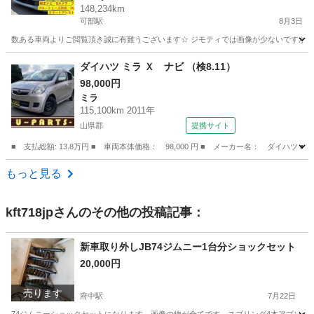
148,234km
マートキー LEDヘッドライト フォグライト
可部駅
8月3日
純正15インチアルミホイール タイミングチェー
数ある車両よりご閲覧頂き誠に有難うございます☆ ジモティでは画像が少ないですが、カ
ン 修復歴無し 軽自動車 格安
広島
広島市
可部駅
ムーヴ
ダイハツ ミラ Ｘ ナビ （検8.11）
98,000円
ミラ
115,100km 2011年
山県郡
提携サイト
■ 支払総額: 13.8万円 ■ 車両本体価格： 98,000 円 ■ メーカー名： ダイハツ ■
広島
山県郡
ミラ
もっと見る
kft718jp
さんのその他の投稿記事：
新車取り外しJB74ジムニー1台分ショックセット
20,000円
売ります
府中駅
7月22日