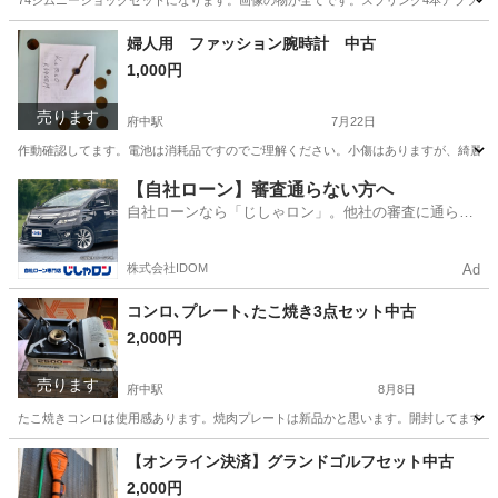
74ジムニーショックセットになります。画像の物が全てです。スプリング4本アブソー
広島
府中市
府中駅
車のパーツ
セット
婦人用 ファッション腕時計 中古
1,000円
売ります
府中駅
7月22日
作動確認してます。電池は消耗品ですのでご理解ください。小傷はありますが、綺麗な
広島
府中市
府中駅
アクセサリー
婦人
【自社ローン】審査通らない方へ
自社ローンなら「じしゃロン」。他社の審査に通らな
かった方も
株式会社IDOM
Ad
コンロ､プレート､たこ焼き3点セット中古
2,000円
売ります
府中駅
8月8日
たこ焼きコンロは使用感あります。焼肉プレートは新品かと思います。開封してますの
広島
府中市
府中駅
調理器具
【オンライン決済】グランドゴルフセット中古
2,000円