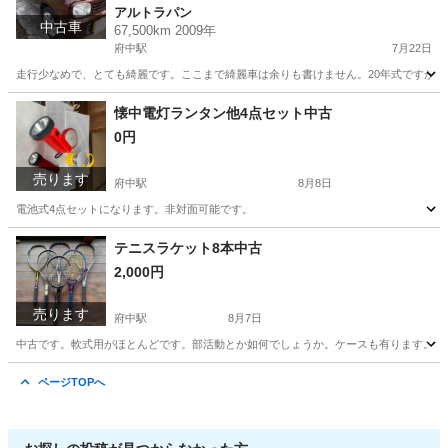
アルトラパン
中古車
67,500km 2009年
府中駅
7月22日
走行少なめで、とても綺麗です。ここまで綺麗車は余りも書けません。20年式ですが走
広島
府中市
府中駅
アルトラパン
ラパン
懐中電灯ランタン他4点セット中古
0円
売ります
府中駅
8月8日
電池式4点セットになります。非対面可能です。
広島
府中市
府中駅
生活家電
懐中電灯
テニスラケット8本中古
2,000円
売ります
府中駅
8月7日
中古です。軟式用がほとんどです。部活動とか如何でしょうか。ケースも有ります。画
広島
府中市
府中駅
テニス
テニスラケット
ページTOPへ