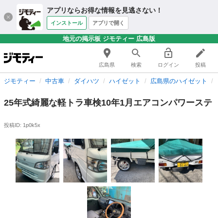
アプリならお得な情報を見逃さない！
インストール
アプリで開く
地元の掲示板 ジモティー 広島版
広島県
検索
ログイン
投稿
ジモティー
中古車
ダイハツ
ハイゼット
広島県のハイゼット
25年式綺麗な軽トラ車検10年1月エアコンパワーステ
投稿ID: 1p0k5x