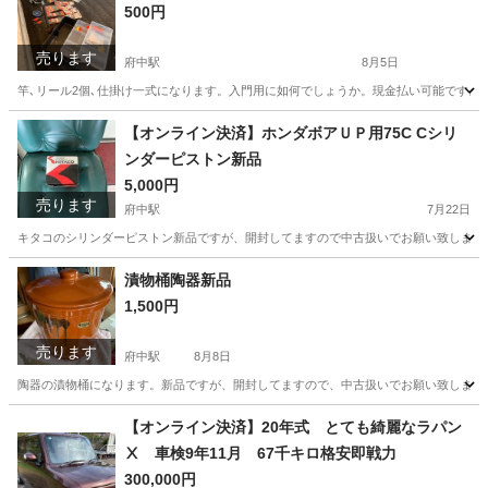
500円
売ります
府中駅
8月5日
竿､リール2個､仕掛け一式になります。入門用に如何でしょうか。現金払い可能です。
広島
府中市
府中駅
マリンスポーツ
【オンライン決済】ホンダボアＵＰ用75C Cシリ
ンダーピストン新品
5,000円
売ります
府中駅
7月22日
キタコのシリンダーピストン新品ですが、開封してますので中古扱いでお願い致します。カ
広島
府中市
府中駅
バイク
シリンダー
漬物桶陶器新品
1,500円
売ります
府中駅
8月8日
陶器の漬物桶になります。新品ですが、開封してますので、中古扱いでお願い致します
広島
府中市
府中駅
調理器具
【オンライン決済】20年式 とても綺麗なラパン
Ⅹ 車検9年11月 67千キロ格安即戦力
300,000円