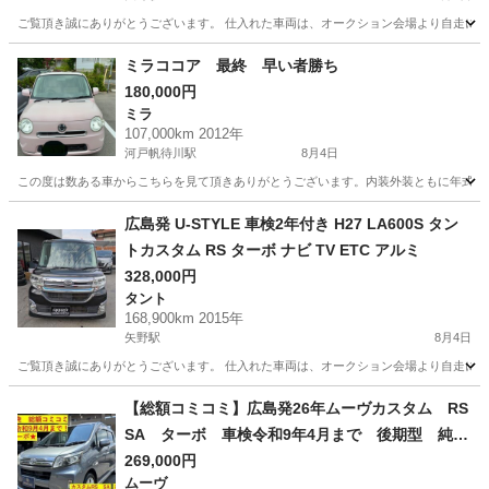
ご覧頂き誠にありがとうございます。 仕入れた車両は、オークション会場より自走にて店舗ま
広島
安芸郡
矢野駅
ミライース
車両
ミラココア 最終 早い者勝ち
180,000円
ミラ
107,000km 2012年
河戸帆待川駅
8月4日
この度は数ある車からこちらを見て頂きありがとうございます。内装外装ともに年式のわ
広島
広島市
河戸帆待川駅
ミラ
広島発 U-STYLE 車検2年付き H27 LA600S タン
トカスタム RS ターボ ナビ TV ETC アルミ
328,000円
タント
168,900km 2015年
矢野駅
8月4日
ご覧頂き誠にありがとうございます。 仕入れた車両は、オークション会場より自走にて店舗ま
広島
安芸郡
矢野駅
タント
車両
【総額コミコミ】広島発26年ムーヴカスタム RS
SA ターボ 車検令和9年4月まで 後期型 純正
ナビ バックカメラ フルセグTV ブルートゥー
269,000円
ムーヴ
ス対応 DVD再生 ETC スマートアシスト ス