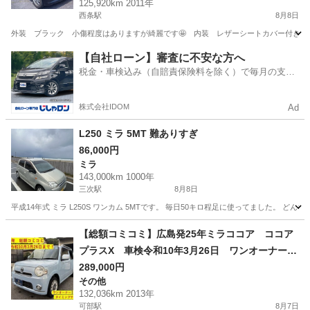
125,920km 2011年
西条駅
8月8日
外装 ブラック 小傷程度はありますが綺麗です🤩 内装 レザーシートカバー付きです 
広島
東広島市
西条駅
タント
【自社ローン】審査に不安な方へ
税金・車検込み（自賠責保険料を除く）で毎月の支払
額は一定の自社ローン🚗
株式会社IDOM
Ad
L250 ミラ 5MT 難ありすぎ
86,000円
ミラ
143,000km 1000年
三次駅
8月8日
平成14年式 ミラ L250S ワンカム 5MTです。 毎日50キロ程足に使ってました。 
広島
三次市
三次駅
ミラ
【総額コミコミ】広島発25年ミラココア ココア
プラスX 車検令和10年3月26日 ワンオーナー
禁煙車 スマートキー ETC フォグ ルーフレ
289,000円
その他
ール タイミングチェーン 取説 保証書 修復
132,036km 2013年
歴無し 軽自動車 格安
可部駅
8月7日