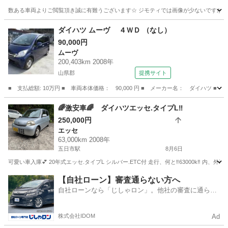
数ある車両よりご閲覧頂き誠に有難うございます☆ ジモティでは画像が少ないですが、カ
広島
広島市
可部駅
その他
車両
ダイハツ ムーヴ ４ＷＤ （なし）
90,000円
ムーヴ
200,403km 2008年
山県郡
提携サイト
■ 支払総額: 10万円 ■ 車両本体価格： 90,000 円 ■ メーカー名： ダイハツ ■ 
広島
山県郡
ムーヴ
🌈激安車🌈 ダイハツエッセ.タイプL‼️
250,000円
エッセ
63,000km 2008年
五日市駅
8月6日
可愛い車入庫💕 20年式エッセ.タイプL シルバー.ETC付 走行、何と‼️63000k‼️ 
広島
広島市
五日市駅
エッセ
ダイハツエッセ
【自社ローン】審査通らない方へ
自社ローンなら「じしゃロン」。他社の審査に通らな
かった方も
株式会社IDOM
Ad