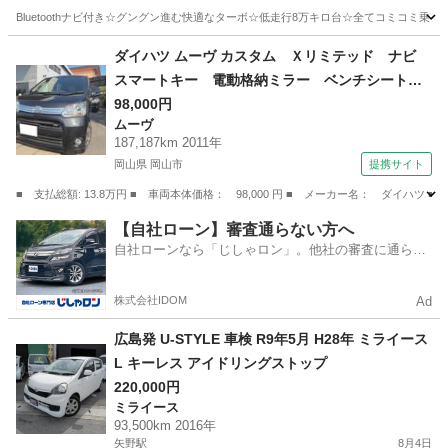
きのフル装備☆純正アルミ☆そのまま乗って帰れ
Bluetoothナビ付き☆グングン進む快適なターボ☆低走行8万キロ台☆全てコミコミ乗り出し
ます‼️
広島
東広島市
ムーヴ
お買い得
ダイハツ ムーヴ カスタム Ｘリミテッド ナビ
スマートキー 電動格納ミラー ベンチシート
ＣＶＴ ミュージックプレイヤー接続可 アルミ
98,000円
ムーヴ
ホイール エアコン パワーウィンドウ （検8.1
187,187km 2011年
1）
岡山県 岡山市
提携サイト
■ 支払総額: 13.8万円 ■ 車両本体価格： 98,000 円 ■ メーカー名： ダ
岡山
岡山市
ムーヴ
【自社ローン】審査通らない方へ
自社ローンなら「じしゃロン」。他社の審査に通らな
かった方も
株式会社IDOM
Ad
広島発 U-STYLE 車検 R9年5月 H28年 ミライース
L キーレス アイドリングストップ
220,000円
ミライース
93,500km 2016年
矢野駅
8月4日