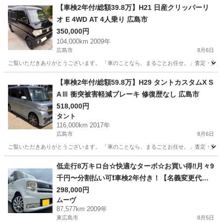
【車検2年付/総額39.8万】H21 日産クリッパーリ
オ E 4WD AT 4人乗り 広島市
350,000円
104,000km 2009年
広島市
8月6日
ご覧いただきありがとうございます。 「車のことなら、まるごとお任せ。」査定・買取か
広島
広島市
ダイハツ
車両
【車検2年付/総額59.8万】H29 タントカスタムX S
AⅢ 衝突被害軽減ブレーキ 修復歴なし 広島市
518,000円
タント
116,000km 2017年
広島市
8月6日
ご覧いただきありがとうございます。 「車のことなら、まるごとお任せ。」査定・買取から販売・納
広島
広島市
タント
車両
低走行8万キロ台☆快適なターボ☆お買い得‼️月々9
千円〜分割払い可❗️車検2年付き！【名義変更代込
み】車内広い！大人気☆ムーブコンテカスタム☆B
298,000円
ムーヴ
luetoothナビ付き☆走行中DVD見れます☆ETC付
87,577km 2009年
き☆フルオートエアコン☆ドライブレコーダー付
東広島市
8月5日