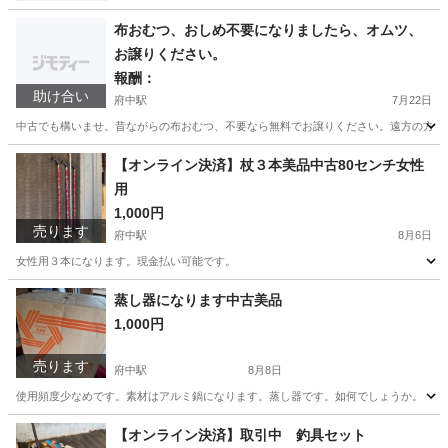
布おむつ、おしめ不要になりましたら、オムツ、
お譲りください。
報酬：
助け合い
府中駅
7月22日
中古でも構いませ。昔ながらの布おむつ、不要なら無料でお譲りください。遠方の方は
広島
府中市
府中駅
買いたい/ください
【オンライン決済】杖３本美品中古80センチ女性
用
1,000円
売ります
府中駅
8月6日
女性用３本になります。現金払い可能です。
広島
府中市
府中駅
その他
蒸し器になります中古美品
1,000円
売ります
府中駅
8月8日
使用頻度少なめです。素材はアルミ鍋になります。蒸し器です。如何でしょうか。
広島
府中市
府中駅
カーペット/マット/ラグ
【オンライン決済】取引中 釣具セット