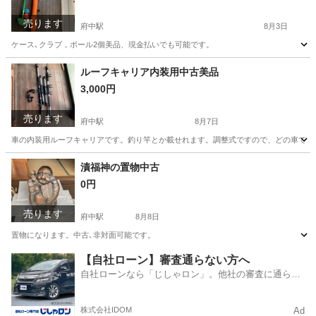
売ります
府中駅
8月3日
ケース､クラブ，ボール2個美品、現金払いでも可能です。
広島
府中市
府中駅
その他
ルーフキャリア内装用中古美品
3,000円
売ります
府中駅
8月7日
車の内装用ルーフキャリアです。釣り竿とか載せれます。調整式ですので、どの車でも
広島
府中市
府中駅
パーツ
ルーフ
漬福神の置物中古
0円
売ります
府中駅
8月8日
置物になります。中古､非対面可能です。
広島
府中市
府中駅
その他
【自社ローン】審査通らない方へ
自社ローンなら「じしゃロン」。他社の審査に通らな
かった方も
株式会社IDOM
Ad