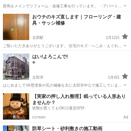
群馬をメインでリフォーム・改修工事を行っています。 ・アパートの
原状回復、内装リフォーム ・空き家の改修・再生工事 ・テナント改修
群馬
前橋市
新前橋駅
その他
テナント
おウチのキズ直します｜フローリング・建
工事 ・外壁、屋根の修繕 ・店舗、工場の各種工事 自社施工の為でき
具・サッシ補修
るだけコストを抑えたご提...
太田駅
1月12日
ご覧いただきありがとうございます。 住宅のキズ・へこみ・えぐれな
どの補修（リペア）を行っています。 ✔ フローリングのキズ ✔ 建
群馬
太田市
太田駅
その他
はい!よろこんで!
具・枠・巾木の欠け ✔ サッシ・金属部分の小キズ ✔ 引っ越し前後・
原状回復前の補修 「張...
太田市
1月4日
はじめまして!外壁塗装や瓦の補修を主に太田市中心で施工していま
す。当社は提案から施工を家族で行っていますので、小さな工事や足
群馬
太田市
その他
外壁塗装
【実家の押し入れ整理】眠っている人形あり
場をかけない施工実績が多くあります。ざっくばらんな話し合いも出
ませんか？
来ますのでぜひメールにてご相談ください...
状態が悪くてもOK🙆‍♀️査定0円‼️
Ad
COYASH
防草シート・砂利敷きの施工動画