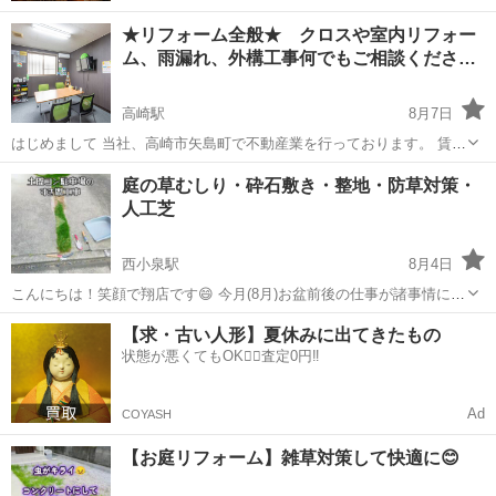
★リフォーム全般★ クロスや室内リフォー
ム、雨漏れ、外構工事何でもご相談くださ…
高崎駅
8月7日
はじめまして 当社、高崎市矢島町で不動産業を行っております。 賃貸
物件のリフォームなどで培ったノウハウを元に、賃貸物件はもちろ
群馬
高崎市
高崎駅
その他
物件
庭の草むしり・砕石敷き・整地・防草対策・
ん、一般住宅でも小規模なリフォームから大規模なものまでなんでも
人工芝
ご相談ください！ また...
西小泉駅
8月4日
こんにちは！笑顔で翔店です😄 今月(8月)お盆前後の仕事が諸事情によ
り延期になったため、仕事を探しています。 お庭の除草や砕石敷き、
群馬
邑楽郡
西小泉駅
その他
【求・古い人形】夏休みに出てきたもの
防草対策など、何かあればお声がけください😊 人工芝在庫が少しある
状態が悪くてもOK🙆‍♀️査定0円‼️
ので、土間コンのスリット(...
Ad
COYASH
【お庭リフォーム】雑草対策して快適に😊