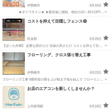
伊勢崎市
8月10日
★ダイワサイン★ ★最安値に挑戦、他社の10～30％OFFで
す★ 群馬全域いきます 低価格ですのでお気軽にお問い合わ
群馬
伊勢崎市
その他
コストを抑えて目隠しフェンス😄
せ下さい ★看板・ネオン・幕・テント・LED・蛍光灯交換★ 電光
看...
邑楽郡
6月25日
【ぼっち外構】 必要な部分だけ 目線の高さだけ コストを抑えて目隠
ししました😆 【TikTok】 https://vt.tiktok.com/ZSkE7enea/ 【公式
群馬
邑楽郡
その他
フェンス
フローリング、クロス張り替え工事
LINE】 https://page.line.m...
伊勢崎市
6月22日
フローリング工事 8畳和室の畳を上げ根太下地を組んで フローリング
張り施工させていただきました！ クロス工事 壁クロスの張り替え 施
群馬
伊勢崎市
その他
無料
お店のエアコンを新しくしませんか？
主様に選んで頂いた可愛らしいクロスに 張り替えさせていただきまし
た！ リフォーム、現...
上州富岡駅
6月18日