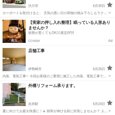
渋川市
6月30日
カーポートを取付けると、 天気の悪い日の荷物の積み下ろしもラクチ
ン。 陽の日差しから車の塗装も守ります。 冬は、車の雪下ろしの手間
群馬
渋川市
その他
カーポート
【実家の押し入れ整理】眠っている人形あり
も格段に減ります。 ハイハイネットは 三協アルミのリフォームショッ
ませんか？
プ 【一...
状態が悪くてもOK🙆‍♀️査定0円‼️
Ad
COYASH
店舗工事
伊勢崎市
6月26日
内装、電気工事✨ 今回お客様のご要望に施工した内装、電気工事でし
た！ 腰壁のでアールとても可愛いらしいですね😆 住宅、店舗、アパー
群馬
伊勢崎市
その他
外構リフォーム承ります。
ト内装全般、現状回復工事 承ります！
吉井駅
6月24日
夏に向けてお庭を快適に！☀️ 雑草が伸びる前に対策しませんか？ 人工