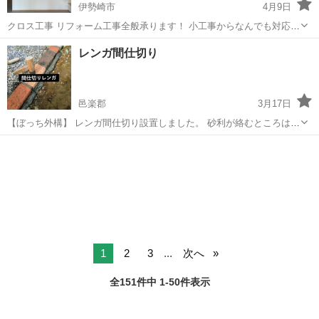
伊勢崎市
4月9日
クロス工事 リフォーム工事全般承ります！ 小工事からなんでも対応致
します。 現調、見積もり無料で致します✨ 宜しくお願いします致しま
群馬
伊勢崎市
その他
無料
レンガ間仕切り
す😌
邑楽郡
3月17日
【ぼっち外構】 レンガ間仕切り設置しました。 砂利が絡むところはキ
チンと仕切ってあげることで、砂利の飛び散りを抑制できます☝️ 好み
群馬
邑楽郡
その他
砂利
のレンガを使って、オシャレに可愛くしちゃいましょう😄 ご依頼 あり
がとうございました😊 【...
1
2
3
...
次へ
全151件中 1-50件表示