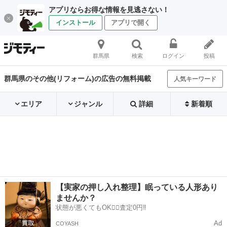
アプリならお得な情報を見逃さない！
インストール
アプリで開く
群馬県
検索
ログイン
投稿
群馬県のその他(リフォーム)の広告の無料掲載
人気キーワード
エリア
ジャンル
詳細
新着順
【実家の押し入れ整理】眠っている人形あり
ませんか？
状態が悪くてもOK🙆‍♀️査定0円‼️
Ad
COYASH