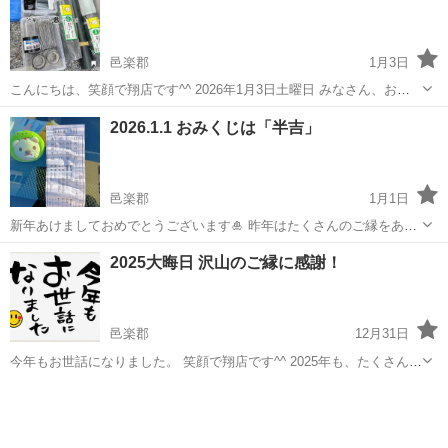
邑楽郡
1月3日
こんにちは、笑顔で翔店です^^ 2026年1月3日土曜日 みなさん、お餅
は食べましたか？ 今日の朝ごはんは、きな粉もちでした😄 美味しいで
群馬
邑楽郡
その他
砂利
2026.1.1 おみくじは「半吉」
すよね♪ 明後日からお仕事始めの人も多いかと思います。 今のうちに
お庭の整備もして...
邑楽郡
1月1日
新年あけましておめでとうございます🎍 昨年はたくさんのご縁をあり
がとうございました！ 今年のおみくじは、なんと、、、 「半吉」でし
群馬
邑楽郡
その他
2025大晦日 沢山のご縁に感謝！
た！ 半吉(ハンキチ)ってなに？😅 初めて見ました(笑) 何はともあれ、
吉なのに変わりは...
邑楽郡
12月31日
今年もお世話になりました。 笑顔で翔店です^^ 2025年も、たくさんの
ご縁に支えられた一年となりました。 お声がけ・ご依頼、本当にあり
群馬
邑楽郡
その他
がとうございます！ 来年も一つ一つの仕事を大切に、 “頼んでよかっ
た”と思っていただ...