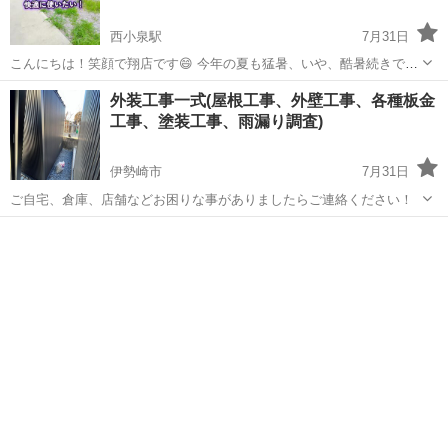
西小泉駅
7月31日
こんにちは！笑顔で翔店です😄 今年の夏も猛暑、いや、酷暑続きで大
変ですね😓 夏場は雑草もすごい事に💦 今のうちにお庭をリフォームし
群馬
邑楽郡
西小泉駅
その他
外装工事一式(屋根工事、外壁工事、各種板金
て、ストレスを無くしましょう☝️ 8月はまだ少し空きがあります。 ご
工事、塗装工事、雨漏り調査)
相談ください😊 【Tik...
伊勢崎市
7月31日
ご自宅、倉庫、店舗などお困りな事がありましたらご連絡ください！
群馬
伊勢崎市
その他