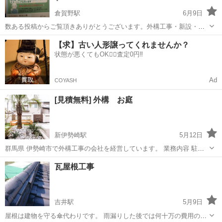
倉賀野駅
6月9日
数ある投稿からご覧頂きありがとうございます。外構工事・新設・お
直し・改修・バリアフリー工事、解体、造園工事、植木の伐採伐根、
群馬
高崎市
倉賀野駅
その他
無料
【求】古い人形譲ってくれませんか？
剪定、お家のお困り事、お庭の困り事（植木の手入れ、草刈り、除草
状態が悪くてもOK🙆‍♀️査定0円‼️
剤散布、砕石敷き、コンクリート舗装・ア...
Ad
COYASH
[見積無料] 外構 お庭
新伊勢崎駅
5月12日
群馬県 伊勢崎市で外構工事の会社を経営しています。 業務内容 駐車
場 土間コンクリート アスファルト カーポート テラス ウッドデ
群馬
伊勢崎市
新伊勢崎駅
その他
無料
瓦屋根工事
ッキ タイル タイルデッキ 門扉 門柱 ロックガーデン 石張り
ブロック フェン...
吉井駅
5月9日
屋根は建物を守る傘代わりです。 雨漏りした後では何十万の費用の差