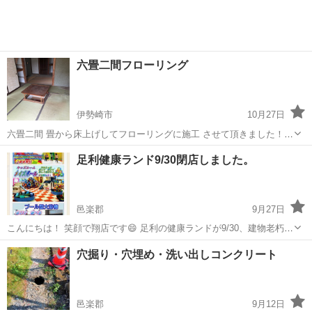
六畳二間フローリング
伊勢崎市
10月27日
六畳二間 畳から床上げしてフローリングに施工 させて頂きました！
リフォーム関係のお悩みや気になる事があれば お気軽にお問い合わせ
群馬
伊勢崎市
その他
足利健康ランド9/30閉店しました。
くださいませ😌
邑楽郡
9月27日
こんにちは！ 笑顔で翔店です😄 足利の健康ランドが9/30、建物老朽化
のため、閉店になりました😭 長い間お疲れ様でした。 子供の頃、た
群馬
邑楽郡
その他
クーポン
穴掘り・穴埋め・洗い出しコンクリート
まに親に連れて行ってもらった健康ランド。 大人になっても、たまに
ゆっくり身体を休めるの...
邑楽郡
9月12日