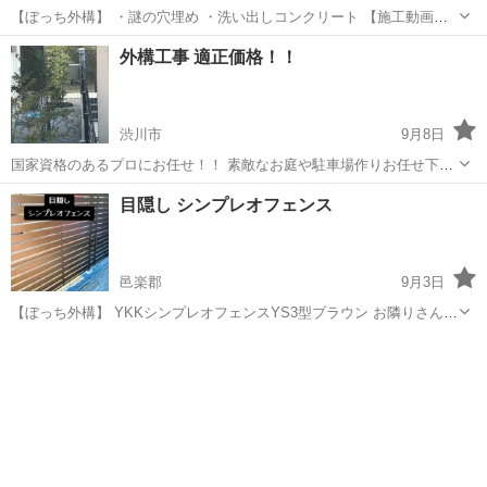
【ぼっち外構】 ・謎の穴埋め ・洗い出しコンクリート 【施工動画】
https://vt.tiktok.com/ZSDLQGAQk/ 【公式LINE】
群馬
邑楽郡
その他
料金
外構工事 適正価格！！
https://page.line.me/919zpjdc 【イン...
渋川市
9月8日
国家資格のあるプロにお任せ！！ 素敵なお庭や駐車場作りお任せ下さ
い！！！ 防草シ―ト張り 砂利敷き ブロック積み 駐車場土間コンクリ
群馬
渋川市
その他
砂利
目隠し シンプレオフェンス
ート打設 物置き設置 お安くウッドフェンス設置 草...
邑楽郡
9月3日
【ぼっち外構】 YKKシンプレオフェンスYS3型ブラウン お隣りさんと
の境界に目隠しフェンスを設置しました😊 【TikTok】
群馬
邑楽郡
その他
フェンス
https://vt.tiktok.com/ZSAsTW8Qw/ 【公式LINE】 http...