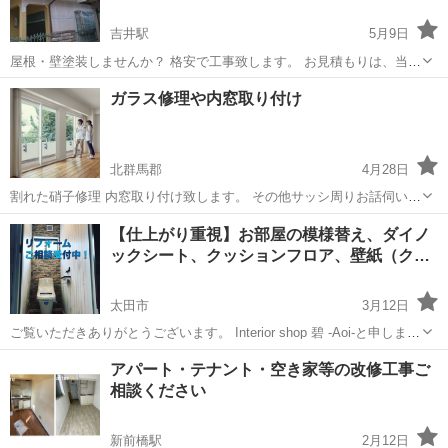
吉井駅
5月9日
屋根・壁塗装しませんか？ 格安で工事致します。 お見積もりは、当然
無料です!!
群馬
高崎市
吉井駅
その他
塗装工事
ガラス修理や内窓取り付け
北群馬郡
4月28日
割れた硝子修理 内窓取り付け致します。 その他サッシ周りお話伺いま
す。 詳細はお問い合わせください。
群馬
北群馬郡
その他
取り付け
【仕上がり重視】お部屋の模様替え、ダイノ
ックシート、クッションフロア、壁紙（ク…
太田市
3月12日
ご覧いただきありがとうございます。 Interior shop 碧 -Aoi-と申しま
す。 群馬県太田市を拠点に関東圏内で内装工事を行なっております
群馬
太田市
その他
壁紙
アパート・テナント・空き家等の改修工事ご
Interior shop 碧 では、親切、丁寧、ご要望に沿った...
相談ください
新前橋駅
2月12日