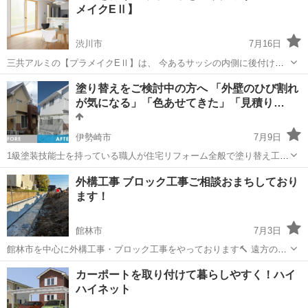
メイクEⅡ】
渋川市
7月16日
三共アルミの【プラメイクEⅡ】は、 今あるサッシの内側に後付けで
設置する内窓です。 主に、 ☆断熱・遮熱効果 ☆防音効果 ☆結露軽減
群馬
渋川市
その他
無料
塗り替えをご検討中の方へ 「外壁のひび割れ
☆防犯効果 を期待できます。 作業に伺うのは、サイズの測定と窓の取
が気になる」「色あせてきた」「見積り…
付の...
伊勢崎市
7月9日
1級塗装技能士を持っている職人が住宅リフォーム全般で塗り替え工事
をやらせて頂いております。 弊社では全て見積もりから工事、管理を
群馬
伊勢崎市
その他
塗装工事
外構工事 ブロック工事ご相談おまちしており
携わらせていただきます。完全自社施工なので仲介業者などなく手数
ます！
料や仲介金など無駄なコストを抑えま...
館林市
7月3日
館林市を中心に外構工事・ブロック工事をやっております🔨 遠方の方
もご相談可能ですのでご連絡お待ちしております！
群馬
館林市
その他
カーポートを取り付けて暮らしやすく！ハイ
ハイネット