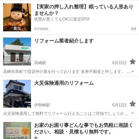
芝・ドッグラン施工承ります🐶 草むしりの手間を減らして、 ワンちゃ
群馬
高崎市
吉井駅
その他
【実家の押し入れ整理】眠っている人形あり
んも家族も楽しめるお庭へ🏡 その他、雑草対策ご相談ください！
ませんか？
状態が悪くてもOK🙆‍♀️査定0円‼️
Ad
COYASH
リフォーム業者紹介します
高崎駅
6月15日
高崎矢島町で賃貸仲介業を行っております 多寿不動産と申します。 当
社、賃貸がメインの為、お部屋のリフォームや内装、水まわりの不具
群馬
高崎市
高崎駅
その他
案件
火災保険適用のリフォーム
合、お掃除など の業者さんに多数知り合いがおりますので、状況にあ
った職人さんをご紹介で...
伊勢崎駅
6月12日
火災保険適用して無料でリフォーム行えることはご存知でしょうか？
まず、火災保険は火事だけに適応される保険ではありません。屋根や
群馬
伊勢崎市
伊勢崎駅
その他
火災保険
お家のお困り事どんな事でもお気軽に相談く
雨樋、カーポート隅々まで含まれます！ 約5年以上経過した一戸建
ださい、相談・見積もり無料です。
て、アパートオーナー、工場などお持...