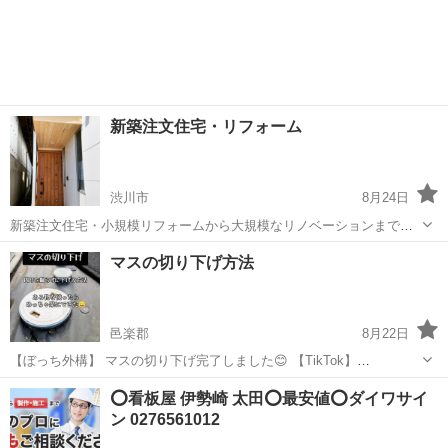
新築注文住宅・リフォーム
渋川市
8月24日
新築注文住宅・小規模リフォームから大規模なリノベーションまで施
工を行なっています。 適切な価格と事前見積りで安心。 見積
群馬
渋川市
その他
無料
マスの切り下げ方法
もり、相談は無料ですのでお気軽にどうぞ。
邑楽郡
8月22日
【ぼっち外構】 マスの切り下げ完了しました😊 【TikTok】
https://vt.tiktok.com/ZSArWjAc9/ 【公式LINE】
群馬
邑楽郡
その他
料金
⭕️看板屋 伊勢崎 太田⭕️最安値⭕️ダイワサイ
https://page.line.me/919zpjdc 【インスタ...
ン 0276561012