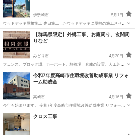
伊勢崎市
5月1日
ウッドデッキ屋根施工 先日施工したウッドデッキに屋根の施工させて
頂きました。 これからの季節ウッドデッキでBBQなど 楽しみが増え
群馬
伊勢崎市
その他
ウッドデッキ
【群馬県限定】外構工事、お庭周り、玄関周
ますね♪ お客様のご要望に少しでもお応え致します😊 なんでもご相談
りなど
下さい。 お見積りだけでも...
みどり市
4月20日
フェンス、ブロック塀、カーポート、駐輪場、倉庫の設置、人工芝、
土間コンクリート、ウッドデッキ、外壁のペンキ塗り等承ります。 外
群馬
みどり市
その他
無料
令和7年度高崎市住環境改善助成事業 リフォ
構関係の仕事を5年間修行した後、2014年に個人事業主として独立致し
ーム助成金
ました。 できる限りお客様...
高崎市
4月16日
今年も始まります。 令和7年度高崎市住環境改善助成事業 リフォーム
助成金 書類の作成 提出は当社が行うので お客様は最初の事前申請だ
群馬
高崎市
その他
無料
クロス工事
けして頂ければ 面倒な書類作成 請求書類は 全て当社が行います。
この機会に20万円お得...