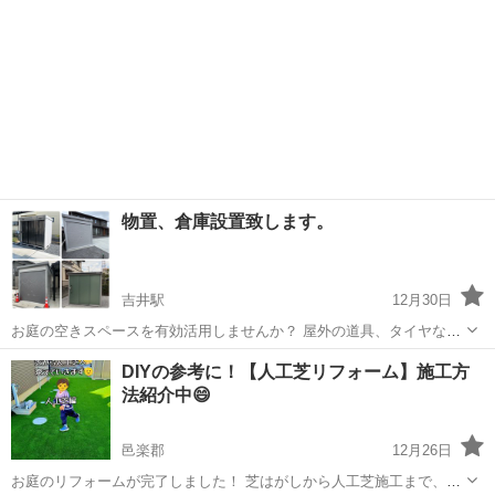
物置、倉庫設置致します。
吉井駅
12月30日
お庭の空きスペースを有効活用しませんか？ 屋外の道具、タイヤなど
の収納に最適で劣化等も防げます！ 現場調査、お見積り無料作成致し
群馬
高崎市
吉井駅
その他
無料
DIYの参考に！【人工芝リフォーム】施工方
ます。 興味のある方はぜひお気軽にお問い合わせください🙇‍♂️
法紹介中😄
邑楽郡
12月26日
お庭のリフォームが完了しました！ 芝はがしから人工芝施工まで、