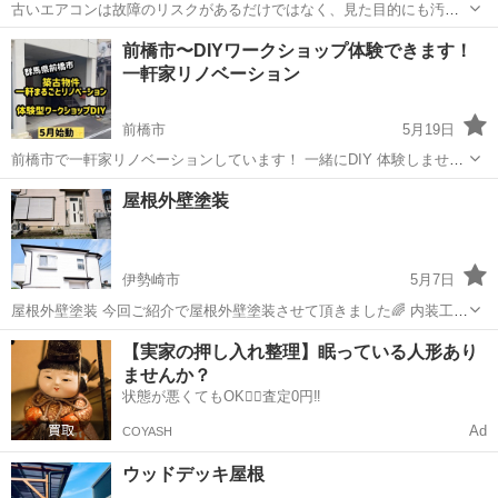
古いエアコンは故障のリスクがあるだけではなく、見た目的にも汚い
印象を与えてしまいお客様に不快感を与えてしまいます。 新品に交
群馬
藤岡市
上州富岡駅
その他
お客様
前橋市〜DIYワークショップ体験できます！
換、分解洗浄はもちろん。 パネル（エアコンの蓋のような部分）のみ
一軒家リノベーション
の交換や、見た目を綺麗にする...
前橋市
5月19日
前橋市で一軒家リノベーションしています！ 一緒にDIY 体験しません
か？？ 5/21.28.6/11.18.25日です⭐︎ 普段体験することのないDIY ワーク
群馬
前橋市
その他
DIY
屋根外壁塗装
ショップを開催しています！ 1日参加12,000円です♪ ...
伊勢崎市
5月7日
屋根外壁塗装 今回ご紹介で屋根外壁塗装させて頂きました🌈 内装工事
がメインですが、外装、外構工事も 承ります😊リフォーム工事全般対
群馬
伊勢崎市
その他
外壁塗装
【実家の押し入れ整理】眠っている人形あり
応致してます。 お家のお悩み、相談、お見積り無料で致しますので 是
ませんか？
非宜しくお願い致します。
状態が悪くてもOK🙆‍♀️査定0円‼️
Ad
COYASH
ウッドデッキ屋根