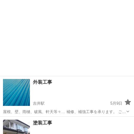
があります。雨漏りが起きる前に修復しませんか？ お見積もりは、当
群馬
高崎市
吉井駅
その他
建物
然無料です!!
外装工事
吉井駅
5月9日
屋根、壁、雨樋、破風、軒天等々… 補修、補強工事を承ります。 ご相
談下さい。 お見積もりは、当然無料です!!
群馬
高崎市
吉井駅
その他
塗装工事