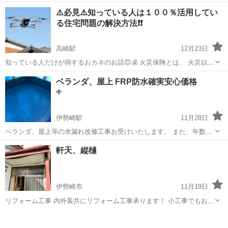
TikTokに投稿してます。 人工芝の施工は特殊な道具も使わないので、
群馬
邑楽郡
その他
人工芝
⚠️必見⚠️知っている人は１００％活用してい
時間とやる気があれば、誰でもキレイに敷けます😁 DIYで人工芝施工
る住宅問題の解決方法❗️❗️
予定の方の参考になると思い...
高崎駅
12月23日
知っている人だけが得するおカネのお話😊💰 火災保険とは、 火災以外
にも 風災・雨災・落雷・雪災など、自然災害も補償対象であることを
群馬
高崎市
高崎駅
その他
無料
ベランダ、屋上 FRP防水確実安心価格
ご存知でしょうか？ 知らなかった方はもちろん、知っていても見た
目...
伊勢崎駅
11月28日
ベランダ、屋上等の水漏れ改修工事お受けいたします。 また、年数の
経過したFRP防水のトップコート改修もお受けいたしております。お
群馬
伊勢崎市
伊勢崎駅
その他
軒天、縦樋
気軽にお問い合わせください。 業者様も歓迎いたします。
伊勢崎市
11月19日
リフォーム工事 内外装共にリフォーム工事承ります！ 小工事でもお家
のどんなお悩みでも相談、お見積り致しますので宜しくお願い致しま
群馬
伊勢崎市
その他
す🏠