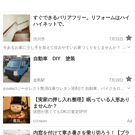
すぐできるバリアフリー。リフォームはハイ
ハイネットで。
渋川市
7月31日
今あるお家に少し手を加えて住みやすいお家づくりをしませんか？ 家
の中や外の手すりの設置 段差の解消 床材の交換 などなど バリアフリ
群馬
渋川市
その他
無料
自動車 DIY 塗装
ーのお宅へリフォームをお考えの方。 ハイハイネットが承ります。
ハ...
金島駅
7月19日
g-selectジーセレクト艶消(1液ウレタン溶剤)で 自動車、バイクをロー
ラー刷毛仕上げます。 タカラ塗料の艶消(水性塗料)で自動車を塗装 致
群馬
渋川市
金島駅
その他
自動車
【実家の押し入れ整理】眠っている人形あり
します。ローラー刷毛仕上げです。 ムラがわかりにくい！ 旧車レ
ませんか？
トロ...
状態が悪くてもOK🙆‍♀️査定0円‼️
Ad
COYASH
内窓を付けて寒さ暑さを乗り切ろう！【プラ