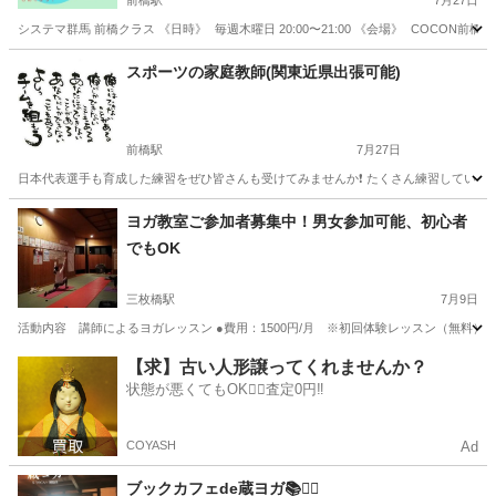
前橋駅
7月27日
システマ群馬 前橋クラス 《日時》 毎週木曜日 20:00〜21:00 《会場》 COCON前
群馬
前橋市
前橋駅
スポーツ
システマ
スポーツの家庭教師(関東近県出張可能)
前橋駅
7月27日
日本代表選手も育成した練習をぜひ皆さんも受けてみませんか❗ たくさん練習しているの
群馬
前橋市
前橋駅
スポーツ
ヨガ教室ご参加者募集中！男女参加可能、初心者
でもOK
三枚橋駅
7月9日
活動内容 講師によるヨガレッスン ●費用：1500円/月 ※初回体験レッスン（無料）です。 
群馬
太田市
三枚橋駅
ヨガ
サークル
【求】古い人形譲ってくれませんか？
状態が悪くてもOK🙆‍♀️査定0円‼️
COYASH
Ad
ブックカフェde蔵ヨガ📚🧘‍♀️