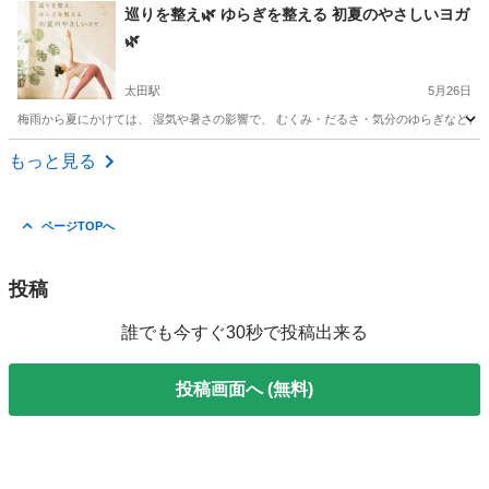
群馬
前橋市
粕川駅
その他
陸上
巡りを整え🌿 ゆらぎを整える 初夏のやさしいヨガ
🌿
太田駅
5月26日
梅雨から夏にかけては、 湿気や暑さの影響で、 むくみ・だるさ・気分のゆらぎなど、 
群馬
太田市
太田駅
ヨガ
ストレッチポール
もっと見る
ページTOPへ
投稿
誰でも今すぐ30秒で投稿出来る
投稿画面へ (無料)