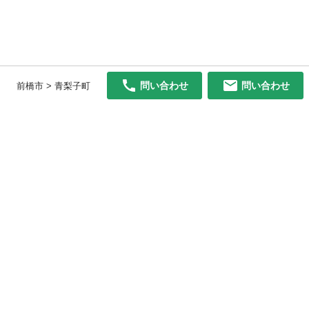
問い合わせ
問い合わせ
前橋市 > 青梨子町
初めての方へ
利用規約
プライバシーポリシー
プライバシー・ステートメント
健全化に資する運用方針
お問い合わせ
運営会社
サイトマップ
ご利用ガイド
フリーワードで探す
PC版で表示
都道府県選択
特定商取引法の表示
利用者情報の外部送信について