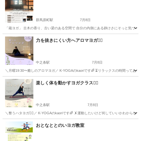
群馬原町駅
7月8日
「蔵ヨガ」 古木の香り、古い梁のある空間で 自分の内側にある静けさにそっと気づく 築250
群馬
吾妻郡
群馬原町駅
ヨガ
デジタルデトックス
力を抜きにくい方へアロマヨガ🧘‍♀️
中之条駅
7月8日
＼月曜19:30〜癒しのアロマヨガ／ K-YOGAのkaoriです🌈 ⏳リラックスの時間っ
群馬
吾妻郡
中之条駅
スポーツ
アロマヨガ
楽しく体を動かすヨガクラス🧘‍♀️
中之条駅
7月8日
＼整うハタヨガ🧘‍♀️／ K-YOGAのkaoriです🌈 🤸運動したいけど何していいかわ
群馬
吾妻郡
中之条駅
ヨガ
ハタヨガ
おとなととのいヨガ教室