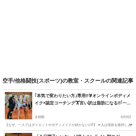
空手/他格闘技(スポーツ)の教室・スクールの関連記事
｢本気で変わりたい方｣専用‼️🔰オンラインボディメ
イク×認定コーチング🏋️言い訳は脂肪になる‼️｢一生
続く習慣｣今つくる🎵育児×仕事×筋トレ=最強ママ
＆パパ誕生🏆
太田駅
8月9日
【なぜ、一人ではダイエットやボディメイクが続かないの⁉️】 ⏩人は現状を維持しようと
群馬
太田市
太田駅
その他