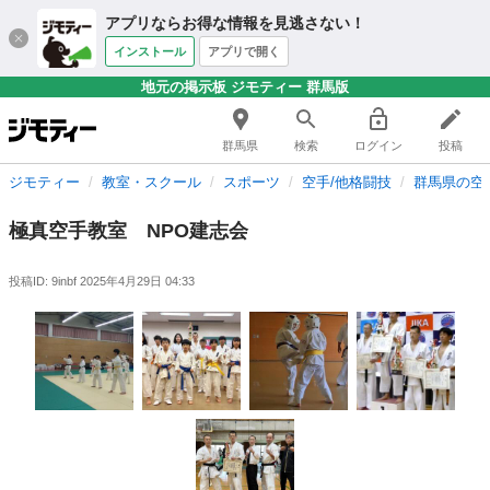
アプリならお得な情報を見逃さない！
インストール
アプリで開く
地元の掲示板 ジモティー 群馬版
群馬県
検索
ログイン
投稿
ジモティー
教室・スクール
スポーツ
空手/他格闘技
群馬県の空
極真空手教室 NPO建志会
投稿ID: 9inbf
2025年4月29日 04:33