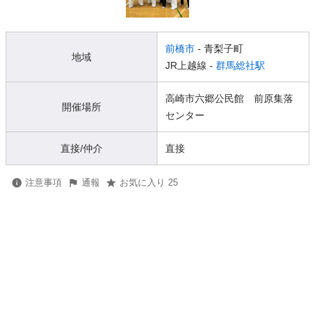
前橋市
- 青梨子町
地域
JR上越線 -
群馬総社駅
高崎市六郷公民館 前原集落
開催場所
センター
直接/仲介
直接
注意事項
通報
お気に入り 25