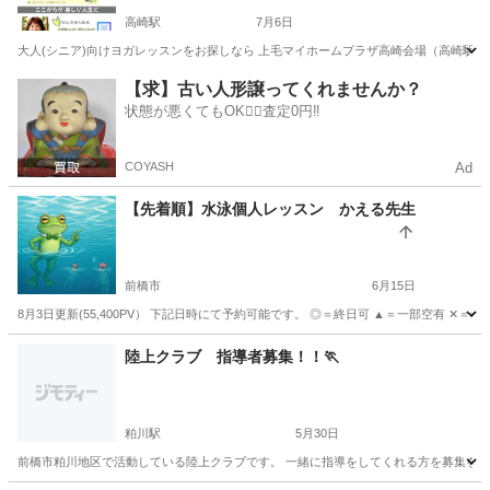
高崎駅
7月6日
大人(シニア)向けヨガレッスンをお探しなら 上毛マイホームプラザ高崎会場（高崎駅前
群馬
高崎市
高崎駅
ヨガ
シニアヨガインストラクター
【求】古い人形譲ってくれませんか？
状態が悪くてもOK🙆‍♀️査定0円‼️
COYASH
Ad
【先着順】水泳個人レッスン かえる先生
前橋市
6月15日
8月3日更新(55,400PV） 下記日時にて予約可能です。 ◎＝終日可 ▲＝一部空有 ✕＝予約満（
群馬
前橋市
水泳
プール
陸上クラブ 指導者募集！！🏃
粕川駅
5月30日
前橋市粕川地区で活動している陸上クラブです。 一緒に指導をしてくれる方を募集をして