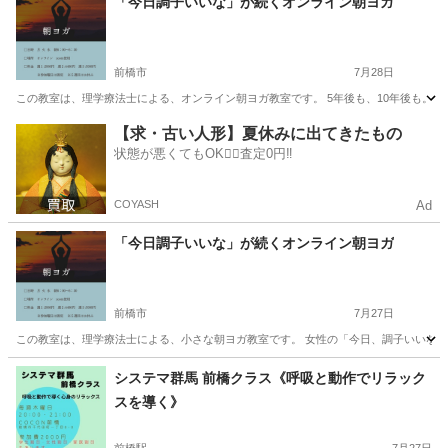
「今日調子いいな」が続くオンライン朝ヨガ
前橋市
7月28日
この教室は、理学療法士による、オンライン朝ヨガ教室です。 5年後も、10年後も。 女
群馬
前橋市
ヨガ
オンライン
【求・古い人形】夏休みに出てきたもの
状態が悪くてもOK🙆‍♀️査定0円‼️
COYASH
Ad
「今日調子いいな」が続くオンライン朝ヨガ
前橋市
7月27日
この教室は、理学療法士による、小さな朝ヨガ教室です。 女性の「今日、調子いいな」を
群馬
前橋市
ヨガ
オンライン
システマ群馬 前橋クラス《呼吸と動作でリラック
スを導く》