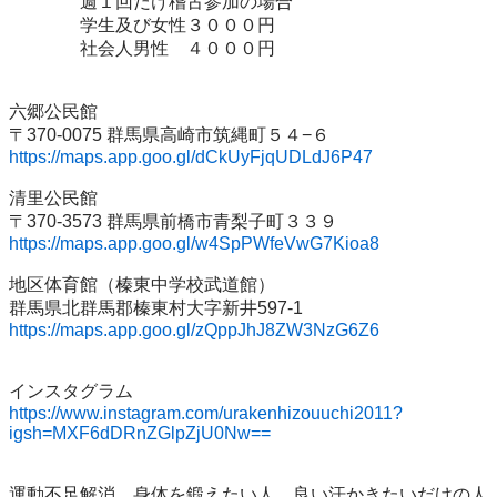
　　　　週１回だけ稽古参加の場合

　　　　学生及び女性３０００円

　　　　社会人男性　４０００円　　

六郷公民館

https://maps.app.goo.gl/dCkUyFjqUDLdJ6P47
清里公民館

https://maps.app.goo.gl/w4SpPWfeVwG7Kioa8
地区体育館（榛東中学校武道館）

https://maps.app.goo.gl/zQppJhJ8ZW3NzG6Z6
https://www.instagram.com/urakenhizouuchi2011?
igsh=MXF6dDRnZGlpZjU0Nw==
運動不足解消、身体を鍛えたい人、良い汗かきたいだけの人