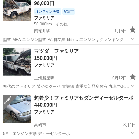
98,000円
Ｔ タイミングチェー...
オンライン決済
配送可
ファミリア
56,000km
その他
南蛇井駅
1月5日
型式:MPA エンジン型式:PA 排気量:985cc エンジンはクランキングし
ます。 15年前くらいまでは時折敷地内移動して いました。 Document
群馬
富岡市
南蛇井駅
ファミリア
エンジン
マツダ ファミリア
紛失しています。 サーキット専用車 オブジェ車 部品取り車 でお使
150,000円
い...
ファミリア
上州新屋駅
6月12日
初代のファミリア 希少なクーペ 書類無 貴重な部品多数有 丸車でお買
い上げください。
群馬
甘楽郡
上州新屋駅
ファミリア
初代
超希少！ファミリアセダンディーゼルターボ
440,000円
ファミリア
高崎市
8月1日
5MT エンジン実動 ディーゼルターボ