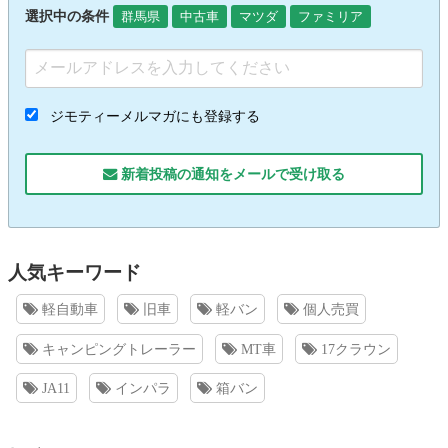
選択中の条件
群馬県
中古車
マツダ
ファミリア
ジモティーメルマガにも登録する
新着投稿の通知をメールで受け取る
人気キーワード
軽自動車
旧車
軽バン
個人売買
キャンピングトレーラー
MT車
17クラウン
JA11
インパラ
箱バン