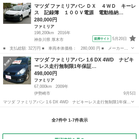
群馬
高崎市
ファミリア
エンジン
マツダ ファミリアバン ＤＸ ４ＷＤ キーレ
ス 記録簿 １００Ｖ電源 電動格納…
280,000円
ファミリア
198,200km
2016年
5月20日
提携サイト
神奈川県 厚木市
■ 支払総額: 32万円 ■ 車両本体価格： 280,000 円 ■ メーカー
名： マツダ ■ 車種名： ファミリアバン ■ グレード名： Ｄ
神奈川
厚木市
ファミリア
マツダ ファミリアバン 1.6 DX 4WD ナビキ
Ｘ ４ＷＤ キーレス 記録簿 １００Ｖ電源 電動格納ミラー 修
ーレス走行無制限1年保証…
復歴無し フルフラ...
498,000円
ファミリア
67,000km
2009年
伊勢崎市
9月5日
マツダ ファミリアバン 1.6 DX 4WD ナビキーレス走行無制限1年保証
付 （ダークブルー） ステーションワゴン 本体価格 498,000円 支払総
群馬
伊勢崎市
ファミリア
ファミリアバン
額 599,000円 年式(初度登録年):2009(...
全7件中 1-7件表示