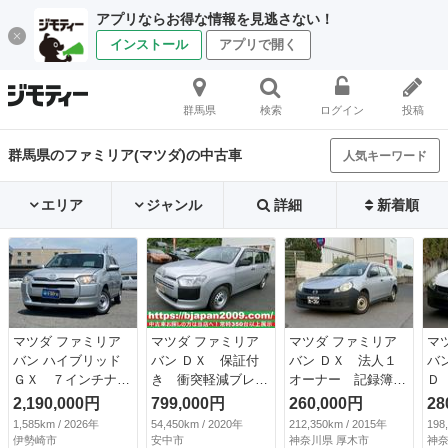
アプリならお得な情報を見逃さない！
インストール
アプリで開く
群馬県
検索
ログイン
投稿
群馬県のファミリア(マツダ)の中古車
人気キーワード
エリア
ジャンル
詳細
新着順
マツダ ファミリア
マツダ ファミリア
マツダ ファミリア
マ
バン ハイブリッド
バン ＤＸ 保証付
バン ＤＸ 法人１
バ
ＧＸ ７インチナ
き 衝突軽減ブレー
オーナー 記録簿８
Ｄ
ビ ＥＴＣ プリク
キ アイドリングス
枚 キーレス １０
簿
2,190,000円
799,000円
260,000円
28
ラッシュセーフティ
トップ （検9.8）
０Ｖ電源 ＣＶＴ
電
1,585km / 2026年
54,450km / 2020年
212,350km / 2015年
198
システム オートラ
タイミングチェー
復
伊勢崎市
安中市
神奈川県 厚木市
神奈