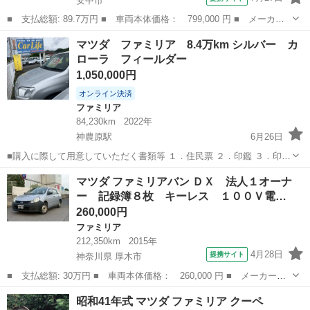
安中市
■ 支払総額: 89.7万円 ■ 車両本体価格： 799,000 円 ■ メーカー
名： マツダ ■ 車種名： ファミリアバン ■ グレード名： Ｄ
群馬
安中市
ファミリア
マツダ ファミリア 8.4万km シルバー カ
Ｘ 保証付き 衝突軽減ブレーキ アイドリングストップ ■ 排気
ローラ フィールダー
量： 1500...
1,050,000円
オンライン決済
ファミリア
84,230km
2022年
神農原駅
6月26日
■購入に際して用意していただく書類等 １．住民票 ２．印鑑 ３．印鑑
証明書 4. 車庫証明書 以上をご用意頂けましたら幸いです。 支払いは
群馬
富岡市
神農原駅
ファミリア
マツダ ファミリアバン ＤＸ 法人１オーナ
納車時または直前に現金または振り込み支払いも可能です。 現車確認
ー 記録簿８枚 キーレス １００Ｖ電…
大歓迎です！現車確...
260,000円
ファミリア
212,350km
2015年
4月28日
提携サイト
神奈川県 厚木市
■ 支払総額: 30万円 ■ 車両本体価格： 260,000 円 ■ メーカー
名： マツダ ■ 車種名： ファミリアバン ■ グレード名： Ｄ
神奈川
厚木市
ファミリア
昭和41年式 マツダ ファミリア クーペ
Ｘ 法人１オーナー 記録簿８枚 キーレス １００Ｖ電源 ＣＶ