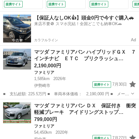
イト アダプティブ
ン フルフラットシ
ッ
提携サイト
提携サイト
提携サイト
提
クルーズコントロー
ート ４ナンバー
（
ル （検10.4）
エアコン パワス
【保証人なしOK👍】頭金0円で今すぐ購入🚗
テ ＡＵＸ接続
来店不要🚫 スマホ完結！全国どこでも納車OK🚗
（車検整備付）
Ad
カラフルライン
マツダ ファミリアバン ハイブリッドＧＸ ７
インチナビ ＥＴＣ プリクラッシュ…
2,190,000円
ファミリア
1,585km
2026年
7月30日
提携サイト
伊勢崎市
■ 支払総額: 225.5万円 ■ 車両本体価格： 2,190,000 円 ■ メーカ
ー名： マツダ ■ 車種名： ファミリアバン ■ グレード名： ハ
群馬
伊勢崎市
ファミリア
マツダ ファミリアバン ＤＸ 保証付き 衝突
イブリッドＧＸ ７インチナビ ＥＴＣ プリクラッシュセーフティ
軽減ブレーキ アイドリングストップ…
システム...
799,000円
ファミリア
54,450km
2020年
7月27日
提携サイト