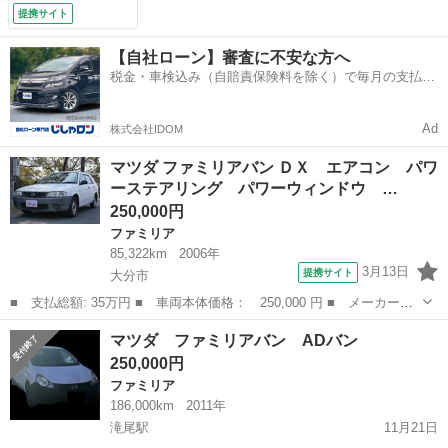
ントリー ライトレ
提携サイト
ベル調節 （検9.5）
【自社ローン】審査に不安な方へ
税金・車検込み（自賠責保険料を除く）で毎月の支払額
は一定の自社ローン🚗
Ad
株式会社IDOM
マツダ ファミリアバン ＤＸ エアコン パワ
ーステアリング パワーウィンドウ …
250,000円
ファミリア
85,322km
2006年
3月13日
提携サイト
大分市
■ 支払総額: 35万円 ■ 車両本体価格： 250,000 円 ■ メーカー
名： マツダ ■ 車種名： ファミリアバン ■ グレード名： Ｄ
大分
大分市
ファミリア
マツダ ファミリアバン ADバン
Ｘ エアコン パワーステアリング パワーウィンドウ エアバッ
250,000円
グ ラジオ キーレス...
ファミリア
186,000km
2011年
滝尾駅
11月21日