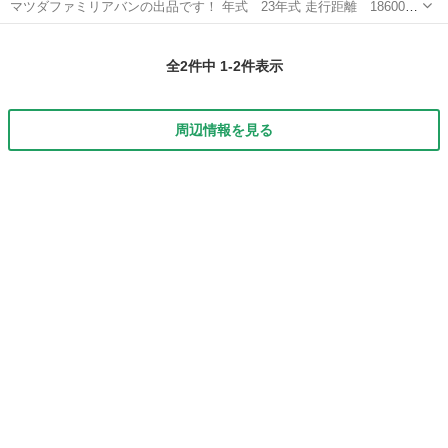
マツダファミリアバンの出品です！ 年式 23年式 走行距離 186000
キロ 車検 6年3月 ４ナンバー 不具合などなく調子はいいです！ 車両
大分
大分市
滝尾駅
ファミリア
ファミリアバン
入れ替えの為出品します！ 内装外装共に比較的綺麗な方だと思いま
全2件中 1-2件表示
す！ 通勤で使用し...
周辺情報を見る