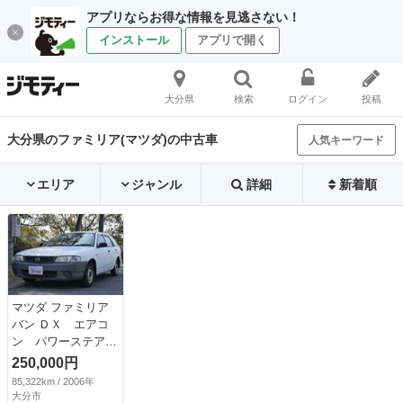
アプリならお得な情報を見逃さない！
インストール
アプリで開く
大分県
検索
ログイン
投稿
大分県のファミリア(マツダ)の中古車
人気キーワード
エリア
ジャンル
詳細
新着順
マツダ ファミリア
バン ＤＸ エアコ
ン パワーステアリ
ング パワーウィン
250,000円
ドウ エアバッグ
85,322km / 2006年
ラジオ キーレスエ
大分市