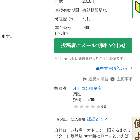
年式
2015年
車検有効期限
有効期限切れ
修復歴
なし
車台番号
986
(下3桁)
。

投稿者にメールで問い合わせ
※問い合わせは会員登録とログイン必須です
中古車購入ガイド
違反を報告
注意事項
投稿者
オトロン岐阜店
男性
投稿： 
5285
0.0
認証とは
身分証
法人書類
自社ローン岐阜 オトロン（旧くるまのミ
ツクニ）岐阜店 ★☆自社ローンといえば