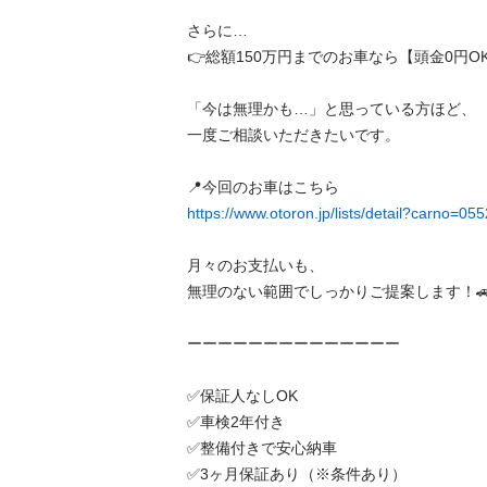
さらに…

👉総額150万円までのお車なら【頭金0円OK】✨
「今は無理かも…」と思っている方ほど、

一度ご相談いただきたいです。

https://www.otoron.jp/lists/detail?carno=05
月々のお支払いも、

無理のない範囲でしっかりご提案します！🚗

ーーーーーーーーーーーーーー

✅️保証人なしOK

✅️車検2年付き

✅️整備付きで安心納車

✅️3ヶ月保証あり（※条件あり）
