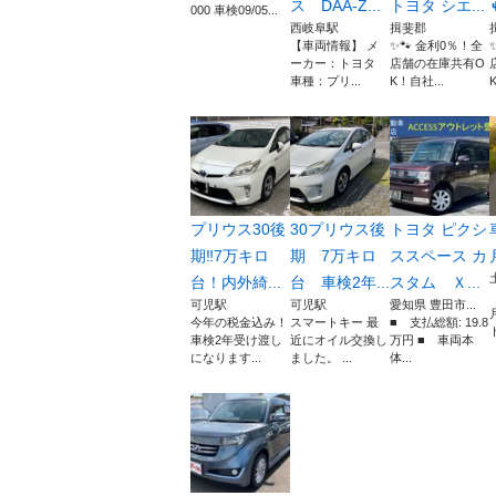
ス DAA-Z...
トヨタ シエ...
000 車検09/05...
西岐阜駅
揖斐郡
【車両情報】 メ
✨🐾 金利0％！全
ーカー：トヨタ
店舗の在庫共有O
車種：プリ...
K！自社...
プリウス30後
30プリウス後
トヨタ ピクシ
期‼︎7万キロ
期 7万キロ
ススペース カ
台！内外綺...
台 車検2年...
スタム Ｘ...
可児駅
可児駅
愛知県 豊田市...
今年の税金込み！
スマートキー 最
■ 支払総額: 19.8
ト
車検2年受け渡し
近にオイル交換し
万円 ■ 車両本
になります...
ました。 ...
体...