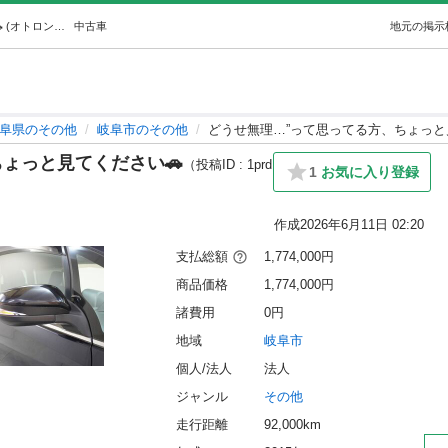
どうせ無理…”って思ってる方、ちょっと見てください🚗 (オトロン岐阜店) 岐阜のその他の中古車｜ジモティー
中古車
地元の掲示
阜県のその他
岐阜市のその他
どうせ無理…”って思ってる方、ちょっと
ょっと見てください🚗
（投稿ID : 1prd
1
お気に入り登録
作成
2026年6月11日 02:20
支払総額
1,774,000円
商品価格
1,774,000円
諸費用
0円
地域
岐阜市
個人/法人
法人
ジャンル
その他
走行距離
92,000km