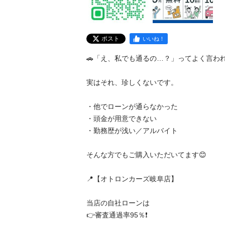
ポスト
いいね！
🚗「え、私でも通るの…？」ってよく言われます
実はそれ、珍しくないです。

・他でローンが通らなかった

・頭金が用意できない

・勤務歴が浅い／アルバイト

そんな方でもご購入いただいてます😊

📍【オトロンカーズ岐阜店】

当店の自社ローンは

👉審査通過率95％❗️
