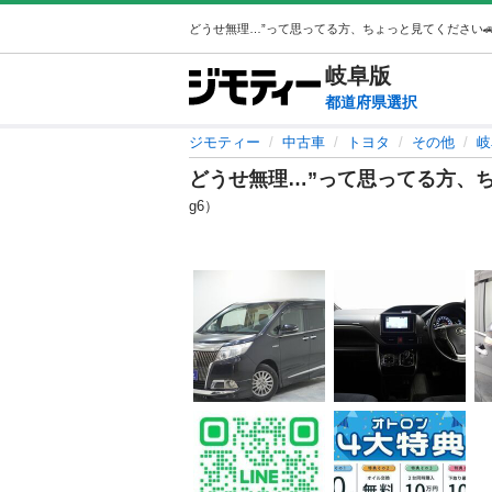
岐阜
版
都道府県選択
ジモティー
中古車
トヨタ
その他
岐
どうせ無理…”って思ってる方、ち
g6）