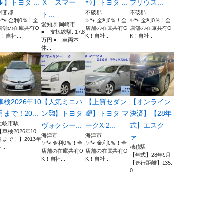
🌵】トヨタ ...
Ｘ スマー
💨】トヨタ ...
プリウス...
揖斐郡
不破郡
不破郡
ト...
✨🐾 金利0％！全
✨🐾 金利0％！全
✨🐾 金利0％！全
愛知県 岡崎市...
店舗の在庫共有O
店舗の在庫共有O
店舗の在庫共有O
■ 支払総額: 17.8
K！自社...
K！自社...
K！自社...
万円 ■ 車両本
体...
車検2026年10
【人気ミニバ
【上質セダン
【オンライン
月まで！20...
ン🥰】トヨタ
🌈】トヨタ マ
決済】【28年
土岐市駅
ヴォクシー...
ークX 2...
式】エスク
【車検2026年10
海津市
海津市
ァ...
月まで！】2013年
✨🐾 金利0％！全
✨🐾 金利0％！全
...
穂積駅
店舗の在庫共有O
店舗の在庫共有O
【年式】28年9月
K！自社...
K！自社...
【走行距離】135,
0...