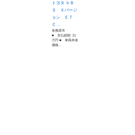
トヨタ ｂＢ
Ｓ Ｘバージ
ョン ＥＴ
Ｃ...
各務原市
■ 支払総額: 21
万円 ■ 車両本体
価格...