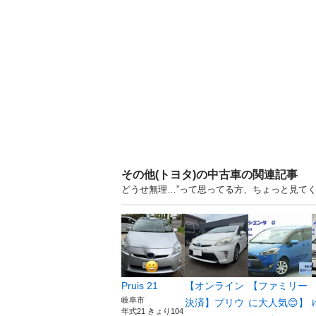
その他(トヨタ)の中古車の関連記事
どうせ無理…”って思ってる方、ちょっと見てく
Pruis 21
【オンライン
【ファミリー
岐阜市
決済】プリウ
に大人気😊】
年式21 きょり104