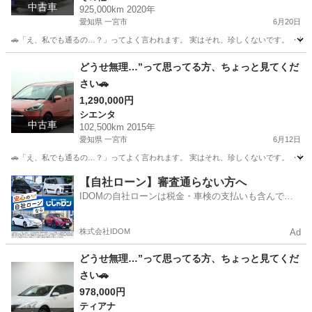
中古車
925,000km 2020年
愛知県 一宮市
6月20日
🚗「え、私でも通るの…？」ってよく言われます。 実はそれ、珍しくないです。 ・他でロ
愛知
一宮市
その他
頭金
どうせ無理…”って思ってる方、ちょっと見てくだ
さい🚗
1,290,000円
シエンタ
中古車
102,500km 2015年
愛知県 一宮市
6月12日
🚗「え、私でも通るの…？」ってよく言われます。 実はそれ、珍しくないです。 ・他でロ
愛知
一宮市
シエンタ
頭金
【自社ローン】審査通らない方へ
IDOMの自社ローンは税金・車検の支払いも含んでい
るので毎月の支払額は一定
株式会社IDOM
Ad
どうせ無理…”って思ってる方、ちょっと見てくだ
さい🚗
978,000円
ティアナ