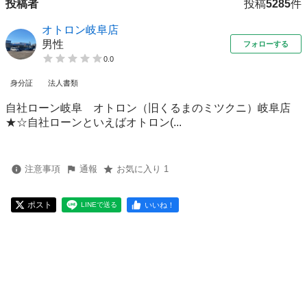
投稿者
投稿
5285
件
オトロン岐阜店
男性
フォローする
0.0
身分証
法人書類
自社ローン岐阜 オトロン（旧くるまのミツクニ）岐阜店
★☆自社ローンといえばオトロン(...
注意事項
通報
お気に入り 1
ポスト
いいね！
LINEで送る