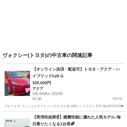
ヴォクシー(トヨタ)の中古車の関連記事
【オンライン決済・配送可】トヨタ・アクア・ハ
イブリッドh26 G
320,000円
アクア
106,000km 2014年
烏江駅
8月7日
グレード G プッシュスタート パックカメラ 女 LEDヘッドライト ETC BLUETOOTH
岐阜
安八郡
烏江駅
アクア
BLUETOOTH
【実用性抜群☝️】燃費性能に優れた人気モデル♪毎
日乗りたくなる1台😎🌈