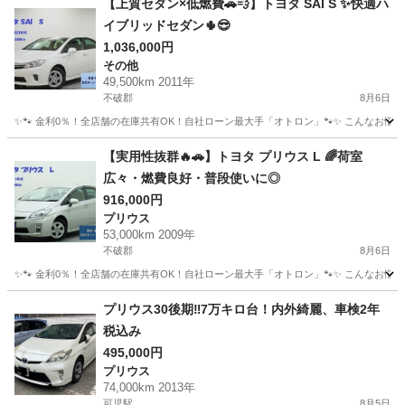
【上質セダン×低燃費🚗💨】トヨタ SAI S ✨快適ハ
イブリッドセダン🌵😎
1,036,000円
その他
49,500km 2011年
不破郡
8月6日
✨🐾 金利0％！全店舗の在庫共有OK！自社ローン最大手「オトロン」🐾✨ こんなお悩みは
岐阜
不破郡
その他
【実用性抜群🔥🚗】トヨタ プリウス L 🌈荷室
広々・燃費良好・普段使いに◎
916,000円
プリウス
53,000km 2009年
不破郡
8月6日
✨🐾 金利0％！全店舗の在庫共有OK！自社ローン最大手「オトロン」🐾✨ こんなお悩みは
岐阜
不破郡
プリウス
車両
プリウス30後期‼︎7万キロ台！内外綺麗、車検2年
税込み
495,000円
プリウス
74,000km 2013年
可児駅
8月5日