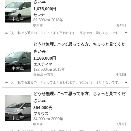
さい🚗
1,675,000円
セレナ
中古車
89,500km 2018年
岐阜市
6月13日
🚗「え、私でも通るの…？」ってよく言われます。 実はそれ、珍しくないです。 ・他でロ
岐阜
岐阜市
セレナ
頭金
どうせ無理…”って思ってる方、ちょっと見てくだ
さい🚗
1,166,000円
エスティマ
中古車
122,500km 2013年
愛知県 一宮市
6月2日
🚗「え、私でも通るの…？」ってよく言われます。 実はそれ、珍しくないです。 ・他でロ
愛知
一宮市
エスティマ
どうせ無理…”って思ってる方、ちょっと見てくだ
さい🚗
854,000円
プリウス
中古車
84,000km 2009年
岐阜市
7月3日