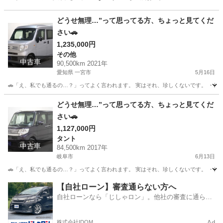
どうせ無理…”って思ってる方、ちょっと見てくだ
さい🚗
1,235,000円
その他
中古車
90,500km 2021年
愛知県 一宮市
5月16日
🚗「え、私でも通るの…？」ってよく言われます。 実はそれ、珍しくないです。 ・他でロ
愛知
一宮市
その他
頭金
どうせ無理…”って思ってる方、ちょっと見てくだ
さい🚗
1,127,000円
タント
中古車
84,500km 2017年
岐阜市
6月13日
🚗「え、私でも通るの…？」ってよく言われます。 実はそれ、珍しくないです。 ・他でロ
岐阜
岐阜市
タント
頭金
【自社ローン】審査通らない方へ
自社ローンなら「じしゃロン」。他社の審査に通らな
かった方も
株式会社IDOM
Ad