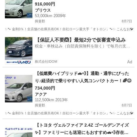
916,000円
プリウス
53,000km 2009年
揖斐郡
8月7日
✨🐾 金利0％！全店舗の在庫共有OK！自社ローン最大手「オトロン」🐾✨ こんなお悩みは
岐阜
揖斐郡
プリウス
【保証人不要🙆】最短2分で仮審査申込み
税金・車検込み（自賠責保険料を除く）で毎月の支払
額は一定の自社ローン🚗
株式会社IDOM
Ad
【低燃費ハイブリッド🚗💨】通勤・通学にぴった
り♪経済的で乗りやすい人気コンパクトカー！🌈😊
734,000円
アクア
112,500km 2013年
揖斐郡
8月7日
✨🐾 金利0％！全店舗の在庫共有OK！自社ローン最大手「オトロン」🐾✨ こんなお悩みは
岐阜
揖斐郡
アクア
【トヨタ ヴェルファイア 2.4Z ゴールデンアイズ
✨】ファミリーにも送迎にもおすすめ🚗💨存在感