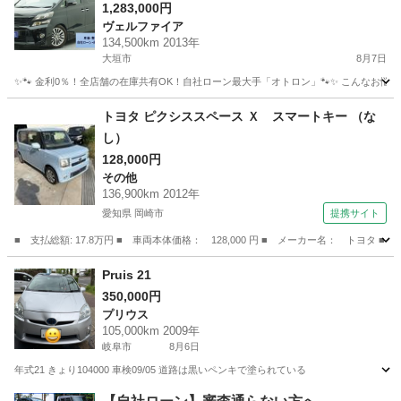
抜群の1台♪
1,283,000円
ヴェルファイア
134,500km 2013年
大垣市
8月7日
✨🐾 金利0％！全店舗の在庫共有OK！自社ローン最大手「オトロン」🐾✨ こんなお悩みは
岐阜
大垣市
ヴェルファイア
車両
トヨタ ピクシススペース Ｘ スマートキー （な
し）
128,000円
その他
136,900km 2012年
愛知県 岡崎市
提携サイト
■ 支払総額: 17.8万円 ■ 車両本体価格： 128,000 円 ■ メーカー名： トヨタ 
愛知
岡崎市
その他
Pruis 21
350,000円
プリウス
105,000km 2009年
岐阜市
8月6日
年式21 きょり104000 車検09/05 道路は黒いペンキで塗られている
岐阜
岐阜市
プリウス