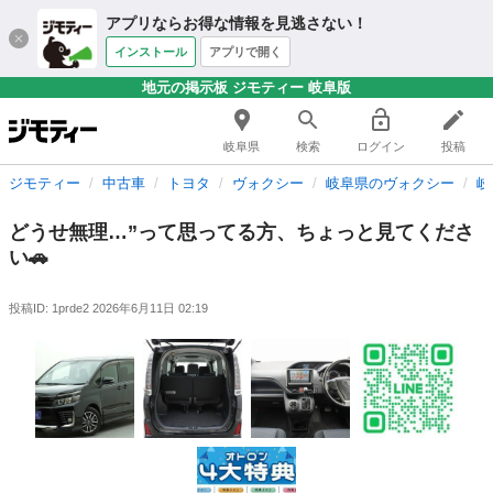
アプリならお得な情報を見逃さない！
インストール
アプリで開く
地元の掲示板 ジモティー 岐阜版
岐阜県
検索
ログイン
投稿
ジモティー
中古車
トヨタ
ヴォクシー
岐阜県のヴォクシー
岐
どうせ無理…”って思ってる方、ちょっと見てくださ
い🚗
投稿ID: 1prde2
2026年6月11日 02:19