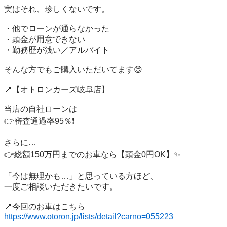
実はそれ、珍しくないです。

・他でローンが通らなかった

・頭金が用意できない

・勤務歴が浅い／アルバイト

そんな方でもご購入いただいてます😊

📍【オトロンカーズ岐阜店】

当店の自社ローンは

👉審査通過率95％❗️

さらに…

👉総額150万円までのお車なら【頭金0円OK】✨

「今は無理かも…」と思っている方ほど、

一度ご相談いただきたいです。

https://www.otoron.jp/lists/detail?carno=055223