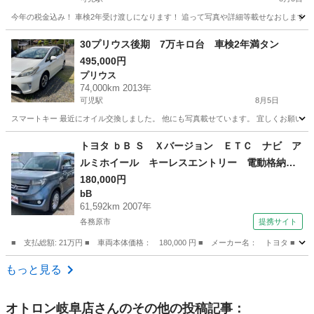
今年の税金込み！ 車検2年受け渡しになります！ 追って写真や詳細等載せなおします。
岐阜
可児市
可児駅
プリウス
後期
30プリウス後期 7万キロ台 車検2年満タン
495,000円
プリウス
74,000km 2013年
可児駅
8月5日
スマートキー 最近にオイル交換しました。 他にも写真載せています。 宜しくお願い致
岐阜
可児市
可児駅
プリウス
後期
トヨタ ｂＢ Ｓ Ｘバージョン ＥＴＣ ナビ ア
ルミホイール キーレスエントリー 電動格納ミ
ラー ＡＴ 衝突安全ボディ ベンチシート Ａ
180,000円
bB
ＢＳ ＣＤ ＤＶＤ再生 エアコン パワーステ
61,592km 2007年
アリング 現状渡し （なし）
各務原市
提携サイト
■ 支払総額: 21万円 ■ 車両本体価格： 180,000 円 ■ メーカー名： トヨ
岐阜
各務原市
bB
もっと見る
オトロン岐阜店
さんのその他の投稿記事：