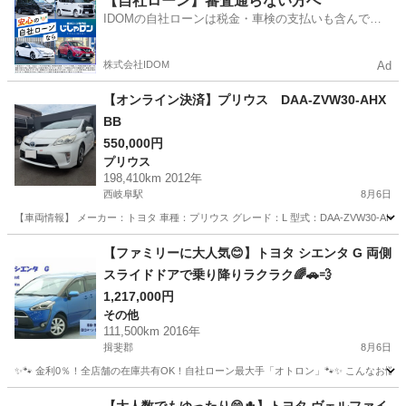
【自社ローン】審査通らない方へ
IDOMの自社ローンは税金・車検の支払いも含んでい
るので毎月の支払額は一定
株式会社IDOM
Ad
【オンライン決済】プリウス DAA-ZVW30-AHX
BB
550,000円
プリウス
198,410km 2012年
西岐阜駅
8月6日
【車両情報】 メーカー：トヨタ 車種：プリウス グレード：L 型式：DAA-ZVW30-AHXB
岐阜
岐阜市
西岐阜駅
プリウス
走行距離
【ファミリーに大人気😊】トヨタ シエンタ G 両側
スライドドアで乗り降りラクラク🌈🚗💨
1,217,000円
その他
111,500km 2016年
揖斐郡
8月6日
✨🐾 金利0％！全店舗の在庫共有OK！自社ローン最大手「オトロン」🐾✨ こんなお悩みは
岐阜
揖斐郡
その他