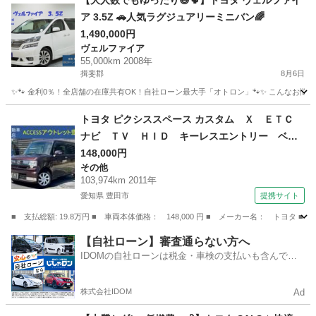
【大人数でもゆったり😄🌵】トヨタ ヴェルファイ
ア 3.5Z 🚗人気ラグジュアリーミニバン🌈
1,490,000円
ヴェルファイア
55,000km 2008年
揖斐郡
8月6日
✨🐾 金利0％！全店舗の在庫共有OK！自社ローン最大手「オトロン」🐾✨ こんなお悩みは
岐阜
揖斐郡
ヴェルファイア
車両
トヨタ ピクシススペース カスタム Ｘ ＥＴＣ
ナビ ＴＶ ＨＩＤ キーレスエントリー ベン
チシート ＣＶＴ 盗難防止システム ＡＢＳ
148,000円
その他
衝突安全ボディ エアコン パワーステアリン
103,974km 2011年
グ パワーウィンドウ 運転席エアバッグ 助手
愛知県 豊田市
提携サイト
席エアバッグ （車検整備付）
■ 支払総額: 19.8万円 ■ 車両本体価格： 148,000 円 ■ メーカー名： ト
愛知
豊田市
その他
【自社ローン】審査通らない方へ
IDOMの自社ローンは税金・車検の支払いも含んでい
るので毎月の支払額は一定
株式会社IDOM
Ad