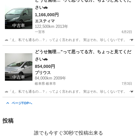
どうせ無理…”って思ってる方、ちょっと見てくだ
さい🚗
1,166,000円
エスティマ
中古車
122,500km 2013年
一宮市
6月2日
🚗「え、私でも通るの…？」ってよく言われます。 実はそれ、珍しくないです。 ・他でロ
愛知
一宮市
エスティマ
どうせ無理…”って思ってる方、ちょっと見てくだ
さい🚗
854,000円
プリウス
中古車
84,000km 2009年
岐阜県 岐阜市
7月3日
🚗「え、私でも通るの…？」ってよく言われます。 実はそれ、珍しくないです。 ・他でロ
岐阜
岐阜市
プリウス
ページTOPへ
投稿
誰でも今すぐ30秒で投稿出来る