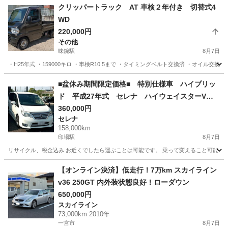
クリッパートラック AT 車検２年付き 切替式4
WD
220,000円
その他
味鋺駅
8月7日
・H25年式 ・159000キロ ・車検R10.5まで ・タイミングベルト交換済 ・オイル交換
愛知
名古屋市
味鋺駅
その他
クリッパー
■盆休み期間限定価格■ 特別仕様車 ハイブリッ
ド 平成27年式 セレナ ハイウェイスターVセ
レクプラスセフティHV_Aセフティ HFC26 NISS
360,000円
セレナ
AN パールホワイト
158,000km
印場駅
8月7日
リサイクル、税金込み お近くでしたら運ぶことは可能です。 乗って変えること可能 名義
愛知
名古屋市
印場駅
セレナ
【オンライン決済】低走行！7万km スカイライン
v36 250GT 内外装状態良好！ローダウン
650,000円
スカイライン
73,000km 2010年
一宮市
8月7日