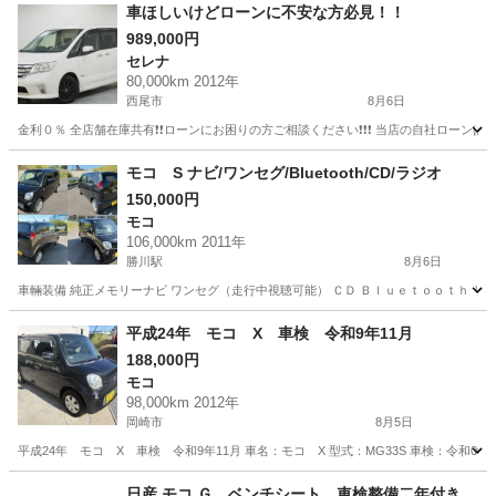
愛知
名古屋市
名城公園駅
その他
車ほしいけどローンに不安な方必見！！
989,000円
セレナ
80,000km 2012年
西尾市
8月6日
金利０％ 全店舗在庫共有❗️❗️ローンにお困りの方ご相談ください❗️❗️❗️ 当店の自社ローンは 
愛知
西尾市
セレナ
ローン
モコ S ナビ/ワンセグ/Bluetooth/CD/ラジオ
150,000円
モコ
106,000km 2011年
勝川駅
8月6日
車輛装備 純正メモリーナビ ワンセグ（走行中視聴可能） ＣＤ Ｂｌｕｅｔｏｏｔｈ リヤ
愛知
春日井市
勝川駅
モコ
平成24年 モコ X 車検 令和9年11月
188,000円
モコ
98,000km 2012年
岡崎市
8月5日
平成24年 モコ X 車検 令和9年11月 車名：モコ X 型式：MG33S 車検：令和09
愛知
岡崎市
モコ
預かり金
日産 モコ Ｇ ベンチシート 車検整備二年付き