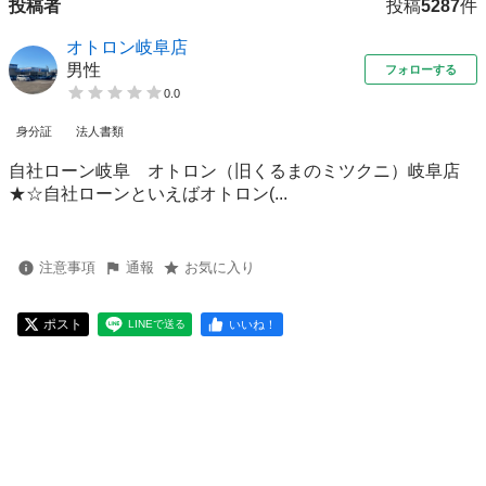
投稿者
投稿
5287
件
オトロン岐阜店
男性
フォローする
0.0
身分証
法人書類
自社ローン岐阜 オトロン（旧くるまのミツクニ）岐阜店
★☆自社ローンといえばオトロン(...
注意事項
通報
お気に入り
ポスト
いいね！
LINEで送る