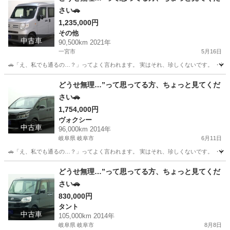
さい🚗
1,235,000円
その他
中古車
90,500km 2021年
一宮市
5月16日
🚗「え、私でも通るの…？」ってよく言われます。 実はそれ、珍しくないです。 ・他でロ
愛知
一宮市
その他
頭金
どうせ無理…”って思ってる方、ちょっと見てくだ
さい🚗
1,754,000円
ヴォクシー
中古車
96,000km 2014年
岐阜県 岐阜市
6月11日
🚗「え、私でも通るの…？」ってよく言われます。 実はそれ、珍しくないです。 ・他でロ
岐阜
岐阜市
ヴォクシー
どうせ無理…”って思ってる方、ちょっと見てくだ
さい🚗
830,000円
タント
中古車
105,000km 2014年
岐阜県 岐阜市
8月8日