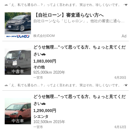
🚗「え、私でも通るの…？」ってよく言われます。 実はそれ、珍しくないです。 ・他でロ
岐阜
岐阜市
タント
頭金
【自社ローン】審査通らない方へ
自社ローンなら「じしゃロン」。他社の審査に通らな
かった方も
株式会社IDOM
Ad
どうせ無理…”って思ってる方、ちょっと見てくだ
さい🚗
1,083,000円
その他
中古車
925,000km 2020年
一宮市
6月20日
🚗「え、私でも通るの…？」ってよく言われます。 実はそれ、珍しくないです。 ・他でロ
愛知
一宮市
その他
頭金
どうせ無理…”って思ってる方、ちょっと見てくだ
さい🚗
1,290,000円
シエンタ
中古車
102,500km 2015年
一宮市
6月12日