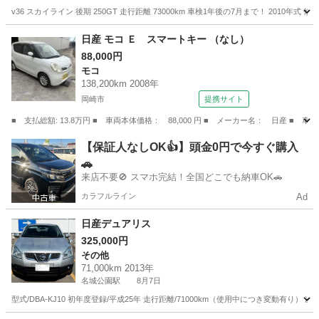
v36 スカイライン 後期 250GT 走行距離 73000km 車検1年後の7月まで！ 20
愛知
一宮市
スカイライン
日産 モコ Ｅ スマートキー （なし）
88,000円
モコ
138,200km 2008年
岡崎市
提携サイト
■ 支払総額: 13.8万円 ■ 車両本体価格： 88,000 円 ■ メーカー名： 日産 ■ 
愛知
岡崎市
モコ
【保証人なしOK👍】頭金0円で今すぐ購入
🚗
来店不要🚫 スマホ完結！全国どこでも納車OK🚗
カラフルライン
Ad
日産デュアリス
325,000円
その他
71,000km 2013年
名城公園駅
8月7日
型式/DBA-KJ10 初年度登録/平成25年 走行距離/71000km（使用中につき変動