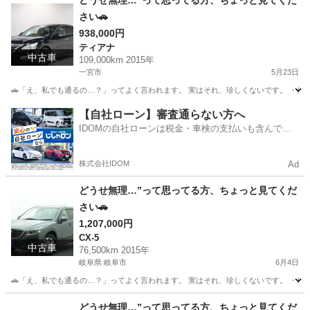
どうせ無理…”って思ってる方、ちょっと見てくだ
さい🚗
938,000円
ティアナ
中古車
109,000km 2015年
一宮市
5月23日
🚗「え、私でも通るの…？」ってよく言われます。 実はそれ、珍しくないです。 ・他でロ
愛知
一宮市
ティアナ
【自社ローン】審査通らない方へ
IDOMの自社ローンは税金・車検の支払いも含んでい
るので毎月の支払額は一定
株式会社IDOM
Ad
どうせ無理…”って思ってる方、ちょっと見てくだ
さい🚗
1,207,000円
CX-5
中古車
76,500km 2015年
岐阜県 岐阜市
6月4日
🚗「え、私でも通るの…？」ってよく言われます。 実はそれ、珍しくないです。 ・他でロ
岐阜
岐阜市
CX-5
どうせ無理…”って思ってる方、ちょっと見てくだ