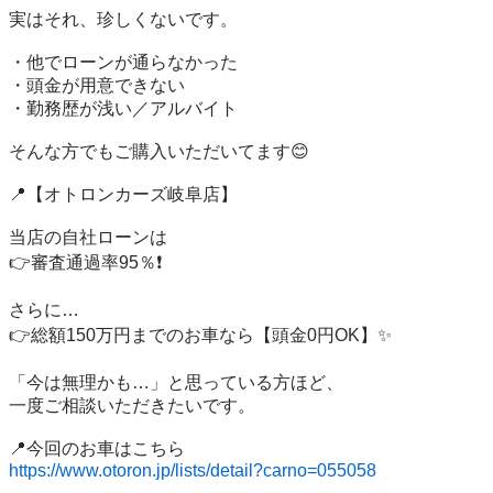
実はそれ、珍しくないです。

・他でローンが通らなかった

・頭金が用意できない

・勤務歴が浅い／アルバイト

そんな方でもご購入いただいてます😊

📍【オトロンカーズ岐阜店】

当店の自社ローンは

👉審査通過率95％❗️

さらに…

👉総額150万円までのお車なら【頭金0円OK】✨

「今は無理かも…」と思っている方ほど、

一度ご相談いただきたいです。

https://www.otoron.jp/lists/detail?carno=055058