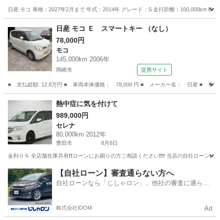
日産 モコ 車検：2027年2月まで 年式：2014年 グレード：S 走行距離：100,000km B
愛知
岩倉市
岩倉駅
モコ
走行距離
日産 モコ Ｅ スマートキー （なし）
78,000円
モコ
145,000km 2006年
岡崎市
提携サイト
■ 支払総額: 12.8万円 ■ 車両本体価格： 78,000 円 ■ メーカー名： 日産 ■ 
愛知
岡崎市
モコ
熱中症に気を付けて
989,000円
セレナ
80,000km 2012年
豊田市
8月8日
金利０％ 全店舗在庫共有❗️❗️ローンにお困りの方ご相談ください❗️❗️❗️ 当店の自社ローンは 
愛知
豊田市
セレナ
ローン
【自社ローン】審査通らない方へ
自社ローンなら「じしゃロン」。他社の審査に通らな
かった方も
株式会社IDOM
Ad