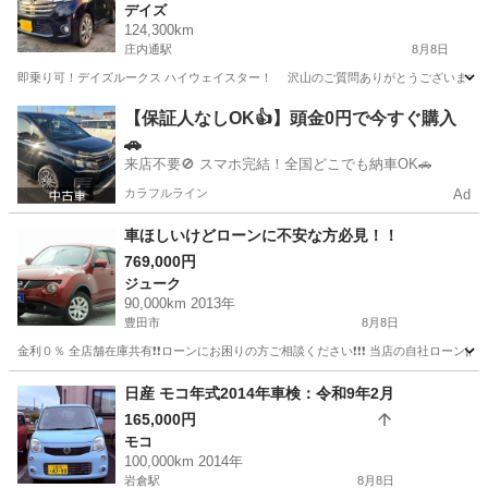
デイズ
124,300km
庄内通駅
8月8日
即乗り可！デイズルークス ハイウェイスター！ 沢山のご質問ありがとうございます。 そ
愛知
名古屋市
庄内通駅
デイズ
【保証人なしOK👍】頭金0円で今すぐ購入
🚗
来店不要🚫 スマホ完結！全国どこでも納車OK🚗
カラフルライン
Ad
車ほしいけどローンに不安な方必見！！
769,000円
ジューク
90,000km 2013年
豊田市
8月8日
金利０％ 全店舗在庫共有❗️❗️ローンにお困りの方ご相談ください❗️❗️❗️ 当店の自社ローンは 
愛知
豊田市
ジューク
ローン
日産 モコ年式2014年車検：令和9年2月
165,000円
モコ
100,000km 2014年
岩倉駅
8月8日