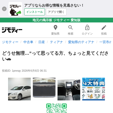
アプリならお得な情報を見逃さない！
インストール
アプリで開く
地元の掲示板 ジモティー 愛知版
愛知県
検索
ログイン
投稿
ジモティー
中古車
日産
ティアナ
愛知県のティアナ
一宮市の
どうせ無理…”って思ってる方、ちょっと見てくださ
い🚗
投稿ID: 1pnnqy
2026年6月6日 06:31