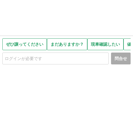
ぜひ譲ってください
まだありますか？
現車確認したい
値
問合せ
初めての方へ
利用規約
プライバシーポリシー
プライバシー・ステートメント
健全化に資する運用方針
お問い合わせ
運営会社
サイトマップ
ご利用ガイド
フリーワードで探す