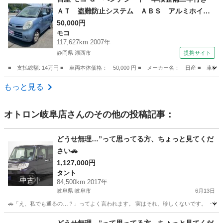
ＡＴ 盗難防止システム ＡＢＳ アルミホイー
ル 衝突安全ボディ エアコン パワーステアリ
50,000円
モコ
ング パワーウィンドウ ＭＤプレイヤー付き
117,627km 2007年
（車検整備付）
静岡県 湖西市
提携サイト
■ 支払総額: 14万円 ■ 車両本体価格： 50,000 円 ■ メーカー名： 日産 
静岡
湖西市
モコ
もっと見る
オトロン岐阜店
さんのその他の投稿記事：
どうせ無理…”って思ってる方、ちょっと見てくだ
さい🚗
1,127,000円
タント
中古車
84,500km 2017年
岐阜県 岐阜市
6月13日
🚗「え、私でも通るの…？」ってよく言われます。 実はそれ、珍しくないです。 ・他でロ
岐阜
岐阜市
タント
頭金