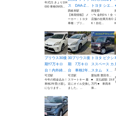
年式21 きょり104
ス DAA-Z...
トヨタ シエ...
000 車検09/05...
西岐阜駅
揖斐郡
【車両情報】 メ
✨🐾 金利0％！全
ーカー：トヨタ
店舗の在庫共有O
車種：プリ...
K！自社...
プリウス30後
30プリウス後
トヨタ ピクシ
期‼︎7万キロ
期 7万キロ
ススペース カ
台！内外綺...
台 車検2年...
スタム Ｘ...
可児駅
可児駅
愛知県 豊田市...
今年の税金込み！
スマートキー 最
■ 支払総額: 19.8
ト
車検2年受け渡し
近にオイル交換し
万円 ■ 車両本
になります...
ました。 ...
体...