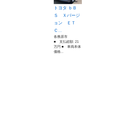
トヨタ ｂＢ
Ｓ Ｘバージ
ョン ＥＴ
Ｃ...
各務原市
■ 支払総額: 21
万円 ■ 車両本体
価格...