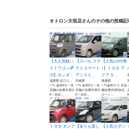
オトロン大垣店
さんのその他の投稿記
【大人気軽ハ
【スバル ステ
【人気のHV車
イトワゴン🌈
ラ L スマート
♪】トヨタ ア
😊】ホンダ...
アシスト...
クア S ...
滋賀県 近江八...
不破郡
揖斐郡
✨🐾 金利0％！全
✨🐾 金利0％！全
✨🐾金利０％ 全店
店舗の在庫共有O
店舗の在庫共有O
舗在庫共有❗️自社
K！自社...
K！自社...
ローン...
トヨタ タンク
【走りも楽し
【人気セダン