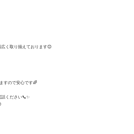
く取り揃えております😊

ので安心です🌈

ださい📞✨

