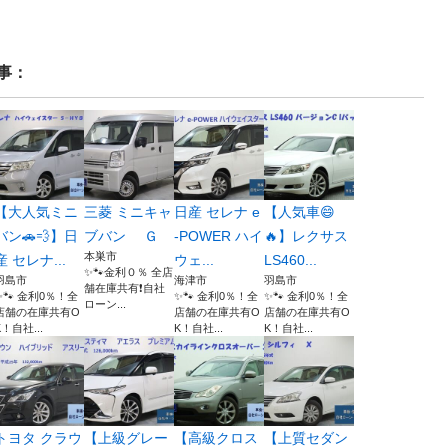
事：
【大人気ミニ
三菱 ミニキャ
日産 セレナ e
【人気車😄
バン🚗💨】日
ブバン Ｇ
-POWER ハイ
🔥】レクサス
本巣市
産 セレナ...
ウェ...
LS460...
✨🐾金利０％ 全店
羽島市
海津市
羽島市
舗在庫共有❗️自社
✨🐾 金利0％！全
✨🐾 金利0％！全
✨🐾 金利0％！全
ローン...
店舗の在庫共有O
店舗の在庫共有O
店舗の在庫共有O
K！自社...
K！自社...
K！自社...
トヨタ クラウ
【上級グレー
【高級クロス
【上質セダン