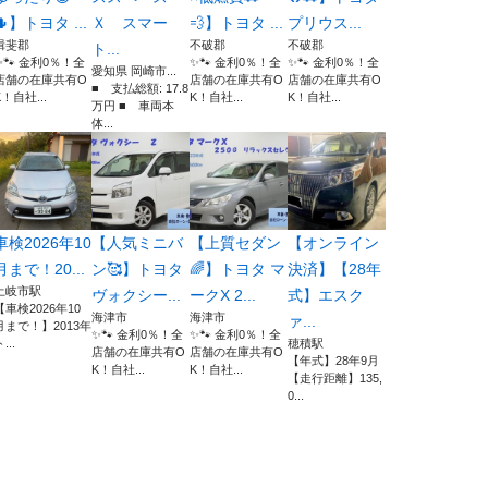
🌵】トヨタ ...
Ｘ スマー
💨】トヨタ ...
プリウス...
揖斐郡
不破郡
不破郡
ト...
✨🐾 金利0％！全
✨🐾 金利0％！全
✨🐾 金利0％！全
愛知県 岡崎市...
店舗の在庫共有O
店舗の在庫共有O
店舗の在庫共有O
■ 支払総額: 17.8
K！自社...
K！自社...
K！自社...
万円 ■ 車両本
体...
車検2026年10
【人気ミニバ
【上質セダン
【オンライン
月まで！20...
ン🥰】トヨタ
🌈】トヨタ マ
決済】【28年
土岐市駅
ヴォクシー...
ークX 2...
式】エスク
【車検2026年10
海津市
海津市
ァ...
月まで！】2013年
✨🐾 金利0％！全
✨🐾 金利0％！全
...
穂積駅
店舗の在庫共有O
店舗の在庫共有O
【年式】28年9月
K！自社...
K！自社...
【走行距離】135,
0...