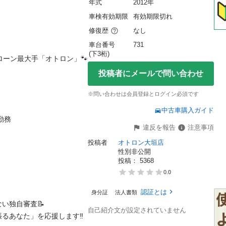
年式
2012年
車検有効期限
有効期限切れ
修復歴
なし
車台番号
731
(下3桁)
ローン最大手「オトロン」🐾
投稿者にメールで問い合わせ
※問い合わせは会員登録とログイン必須です
中古車購入ガイド


違反を報告
注意事項
投稿者
オトロン大垣店
性別非公開
投稿： 
5368
0.0
認証とは
身分証
法人書類
独自審査📝

自己紹介文が設定されていません
なた」を応援します‼️
