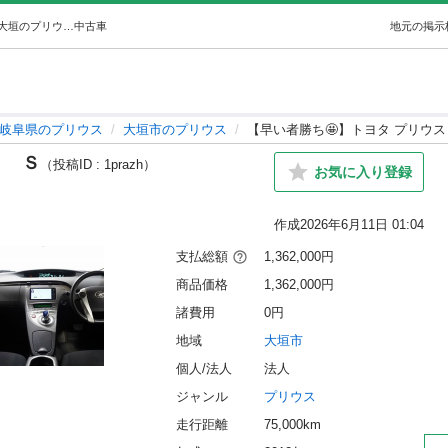
【早い者勝ち🤩】トヨタ プリウス Ｓ (オトロン大垣店) 大垣のプリウスの中古車｜ジモティー
中古車
地元の掲示
岐阜県のプリウス
大垣市のプリウス
【早い者勝ち🤩】トヨタ プリウ
ス Ｓ
（投稿ID : 1prazh）
お気に入り登録
作成
2026年6月11日 01:04
支払総額
1,362,000円
商品価格
1,362,000円
諸費用
0円
地域
大垣市
個人/法人
法人
ジャンル
プリウス
走行距離
75,000km