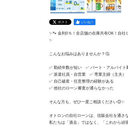
ポスト
いいね！
✨🐾 金利0％！全店舗の在庫共有OK！自社
✨

こんなお悩みはありませんか？🤔

✅ 勤続年数が短い　✅ パート・アルバイト勤務
✅ 派遣社員・自営業　✅ 専業主婦（主夫）

✅ 自己破産・任意整理の経験がある

✅ 他社のローン審査が通らなかった

そんな方も、ぜひ一度ご相談ください😊✨

オトロンの自社ローンは、信販会社を通さない
私たちは「過去」ではなく、「これから頑張るあ