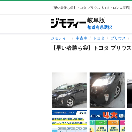
岐阜
版
都道府県選択
ジモティー
中古車
トヨタ
プリウス
【早い者勝ち🤩】トヨタ プリウ