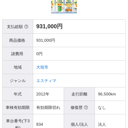
931,000円
支払総額
商品価格
931,000円
諸費用
0円
地域
大垣市
ジャンル
エスティマ
年式
2012年
走行距離
96,500km
車検有効期限
有効期限切れ
修復歴
なし
車台番号(下3
834
個人/法人
法人
桁)