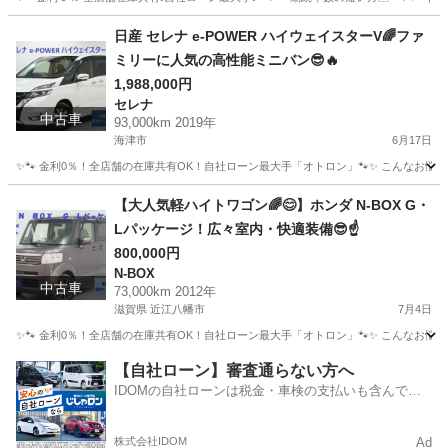
岐阜
本巣市
ミニキャブバン
オトロン
日産 セレナ e-POWER ハイウェイスターV🌈ファ
ミリーに人気の高性能ミニバン😎🔥
1,988,000円
セレナ
中古車
93,000km 2019年
海津市
6月17日
✨🐾 金利0％！全店舗の在庫共有OK！自社ローン最大手「オトロン」🐾✨ こんなお悩みは
岐阜
海津市
セレナ
【大人気軽ハイトワゴン🌈😊】ホンダ N-BOX G・
Lパッケージ！広々室内・快適装備😎☝️
800,000円
N-BOX
中古車
73,000km 2012年
滋賀県 近江八幡市
7月4日
✨🐾 金利0％！全店舗の在庫共有OK！自社ローン最大手「オトロン」🐾✨ こんなお悩みは
滋賀
近江八幡市
N-BOX
【自社ローン】審査通らない方へ
IDOMの自社ローンは税金・車検の支払いも含んでい
るので毎月の支払額は一定
株式会社IDOM
Ad