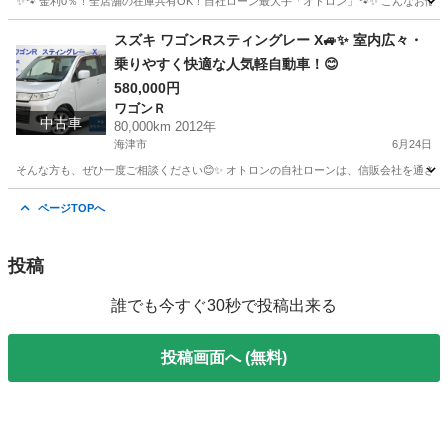
✨🐾 金利0％！全店舗の在庫共有OK！自社ローン最大手「オトロン」🐾✨ こんなお悩みは
岐阜
大垣市
ヴェルファイア
車両
スズキ ワゴンRスティングレー X🚙✨ 室内広々・
乗りやすく快適な人気軽自動車！😊
580,000円
ワゴンＲ
中古車
80,000km 2012年
海津市
6月24日
そんな方も、ぜひ一度ご相談ください😊✨ オトロンの自社ローンは、信販会社を通さない独自審
岐阜
海津市
ワゴンＲ
ページTOPへ
投稿
誰でも今すぐ30秒で投稿出来る
投稿画面へ (無料)