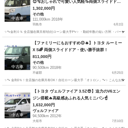
😊🫧おしゃれで可愛い人気軽🦄両側スライドドア
🌵🌈
1,302,000円
その他
中古車
111,000km 2018年
羽島市
6月2日
✨🐾金利０％ 全店舗在庫共有❗️自社ローン最大手❗️🐾✨ ・勤続年数の短い方🆗 ・パー
岐阜
羽島市
その他
ムーヴキャンバス
【ファミリーにもおすすめ😊🔥】トヨタ ルーミー
X S🌈 両側スライドドア・使い勝手抜群！
811,000円
その他
中古車
90,500km 2018年
不破郡
6月25日
✨🐾 金利0％！全店舗の在庫共有OK！自社ローン最大手「オトロン」🐾✨ こんなお悩みは
岐阜
不破郡
その他
ルーミー
【トヨタ ヴェルファイア 3.5Z😎】迫力のV6エン
ジン搭載🔥高級感あふれる人気ミニバン☝️
1,632,000円
ヴェルファイア
中古車
94,500km 2012年
大垣市
7月10日