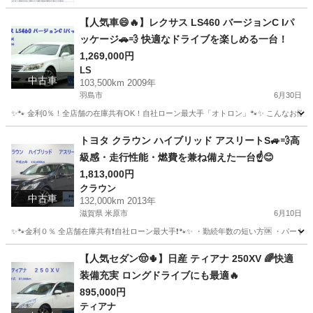
【人気車😄🔥】レクサス LS460 バージョンC Iパ
ッケージ🚗💨 快適なドライブを楽しめる一台！
1,269,000円
LS
中古車
103,500km 2009年
羽島市
6月30日
✨🐾 金利0％！全店舗の在庫共有OK！自社ローン最大手「オトロン」🐾✨ こんなお悩みは
岐阜
羽島市
LS
トヨタ クラウン ハイブリッド アスリートS🚙💨高
級感・走行性能・燃費を兼ね備えた一台☝️😊
1,813,000円
クラウン
中古車
132,000km 2013年
滋賀県 米原市
6月10日
✨🐾金利０％ 全店舗在庫共有❗️自社ローン最大手❗️🐾✨ ・勤続年数の短い方🆗 ・パー
滋賀
米原市
クラウン
アスリート
【人気セダン🤠🌵】日産 ティアナ 250XV 🌈快適
装備充実 ロングドライブにも最適🔥
895,000円
ティアナ