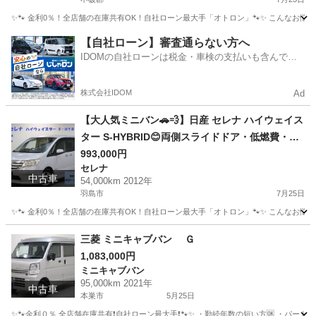
✨🐾 金利0％！全店舗の在庫共有OK！自社ローン最大手「オトロン」🐾✨ こんなお悩みは
岐阜
不破郡
ステラ
【自社ローン】審査通らない方へ
IDOMの自社ローンは税金・車検の支払いも含んでい
るので毎月の支払額は一定
株式会社IDOM
Ad
【大人気ミニバン🚗💨】日産 セレナ ハイウェイス
ター S-HYBRID😊両側スライドドア・低燃費・フ
ァミリーにおすすめの一台☝️
993,000円
セレナ
中古車
54,000km 2012年
羽島市
7月25日
✨🐾 金利0％！全店舗の在庫共有OK！自社ローン最大手「オトロン」🐾✨ こんなお悩みは
岐阜
羽島市
セレナ
三菱 ミニキャブバン Ｇ
1,083,000円
ミニキャブバン
95,000km 2021年
中古車
本巣市
5月25日
✨🐾金利０％ 全店舗在庫共有❗️自社ローン最大手❗️🐾✨ ・勤続年数の短い方🆗 ・パー