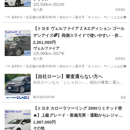
101,500km 2012年
安八郡
8月8日
✨🐾 金利0％！全店舗の在庫共有OK！自社ローン最大手「オトロン」🐾✨ こんなお悩みは
岐阜
安八郡
プリウス
車両
【トヨタ ヴェルファイア Z Aエディション ゴール
デンアイズ🌈】両側スライドで使いやすい・存在
感抜群の上級ミニバン😎🔥
2,261,000円
ヴェルファイア
125,000km 2017年
安八郡
8月8日
✨🐾 金利0％！全店舗の在庫共有OK！自社ローン最大手「オトロン」🐾✨ こんなお悩みは
岐阜
安八郡
ヴェルファイア
車両
【自社ローン】審査通らない方へ
自社ローンなら「じしゃロン」。他社の審査に通らな
かった方も
株式会社IDOM
Ad
【トヨタ カローラツーリング 2000リミテッド😎
🔥】上級グレード・装備充実・通勤からレジャー
まで快適ワゴン！🚗💨
1,987,000円
その他