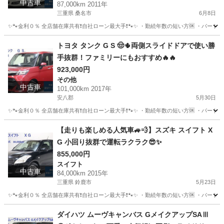
中古車
87,000km 2011年
三重県 桑名市
6月8日
✨🐾金利０％ 全店舗在庫共有❗️自社ローン最大手❗️🐾✨ ・勤続年数の短い方🆗 ・パー
三重
桑名市
ティアナ
オトロン
トヨタ タンク G S 🤠🌵両側スライドドアで使い勝
手抜群！ファミリーにもおすすめ🔥🔥
923,000円
その他
中古車
101,000km 2017年
安八郡
5月30日
✨🐾金利０％ 全店舗在庫共有❗️自社ローン最大手❗️🐾✨ ・勤続年数の短い方🆗 ・パー
岐阜
安八郡
その他
タンク
【走りも楽しめる人気車🚙💨】スズキ スイフト X
G 小回り抜群で運転ラクラク😎✨
855,000円
スイフト
中古車
84,000km 2015年
三重県 鈴鹿市
5月23日
✨🐾金利０％ 全店舗在庫共有❗️自社ローン最大手❗️🐾✨ ・勤続年数の短い方🆗 ・パー
三重
鈴鹿市
スイフト
オトロン
ダイハツ ムーヴキャンバス GメイクアップSAⅢ