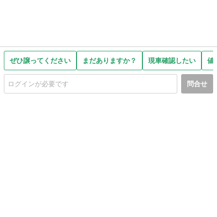
ぜひ譲ってください
まだありますか？
現車確認したい
値
問合せ
初めての方へ
利用規約
プライバシーポリシー
プライバシー・ステートメント
健全化に資する運用方針
お問い合わせ
運営会社
サイトマップ
ご利用ガイド
フリーワードで探す
PC版で表示
都道府県選択