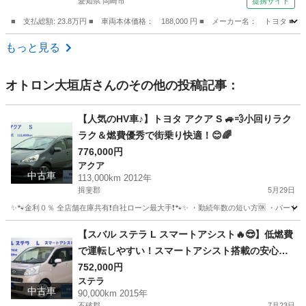
愛知県 岡崎市
提携サイト
■ 支払総額: 23.8万円 ■ 車両本体価格： 188,000 円 ■ メーカー名： トヨタ
愛知
岡崎市
その他
もっと見る
オトロン大垣店
さんのその他の投稿記事：
【人気のHV車♪】トヨタ アクア S 🚙💨小回りラク
ラク＆燃費優秀で街乗り快適！😊🌈
776,000円
アクア
中古車
113,000km 2012年
揖斐郡
5月29日
✨🐾金利０％ 全店舗在庫共有❗️自社ローン最大手❗️🐾✨ ・勤続年数の短い方🆗 ・パー
岐阜
揖斐郡
アクア
オトロン
【スバル ステラ L スマートアシスト🔥😎】低燃費
で運転しやすい！スマートアシスト搭載の安心・
快適な軽自動車🚗💨
752,000円
ステラ
中古車
90,000km 2015年
不破郡
7月23日