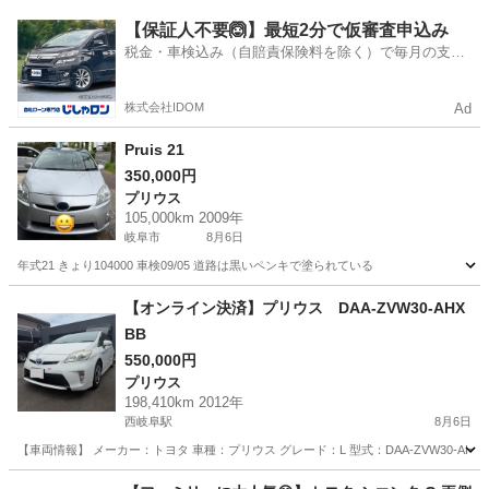
岐阜
各務原市
bB
【保証人不要🙆】最短2分で仮審査申込み
税金・車検込み（自賠責保険料を除く）で毎月の支払
額は一定の自社ローン🚗
株式会社IDOM
Ad
Pruis 21
350,000円
プリウス
105,000km 2009年
岐阜市
8月6日
年式21 きょり104000 車検09/05 道路は黒いペンキで塗られている
岐阜
岐阜市
プリウス
【オンライン決済】プリウス DAA-ZVW30-AHX
BB
550,000円
プリウス
198,410km 2012年
西岐阜駅
8月6日
【車両情報】 メーカー：トヨタ 車種：プリウス グレード：L 型式：DAA-ZVW30-AHXB
岐阜
岐阜市
西岐阜駅
プリウス
走行距離