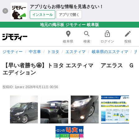
アプリならお得な情報を見逃さない！
インストール
アプリで開く
地元の掲示板 ジモティー 岐阜版
岐阜県
検索
ログイン
投稿
ジモティー
中古車
トヨタ
エスティマ
岐阜県のエスティマ
大
【早い者勝ち🤩】トヨタ エスティマ アエラス Ｇ
エディション
投稿ID: 1prarz
2026年6月11日 00:56