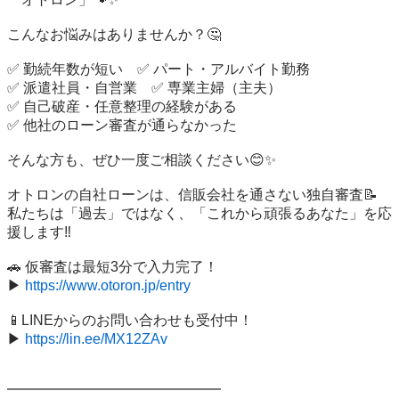
こんなお悩みはありませんか？🤔

✅ 勤続年数が短い　✅ パート・アルバイト勤務

✅ 派遣社員・自営業　✅ 専業主婦（主夫）

✅ 自己破産・任意整理の経験がある

✅ 他社のローン審査が通らなかった

そんな方も、ぜひ一度ご相談ください😊✨

オトロンの自社ローンは、信販会社を通さない独自審査📝

私たちは「過去」ではなく、「これから頑張るあなた」を応
援します‼️

🚗 仮審査は最短3分で入力完了！

▶ 
https://www.otoron.jp/entry
📱LINEからのお問い合わせも受付中！

▶ 
https://lin.ee/MX12ZAv
━━━━━━━━━━━━━━━
