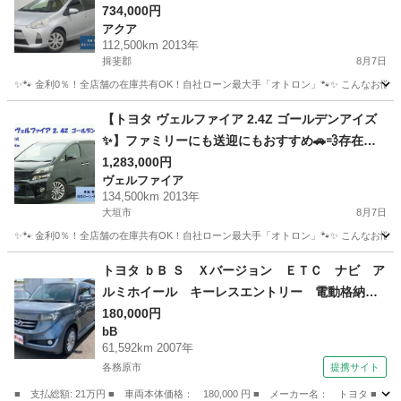
734,000円
アクア
112,500km 2013年
揖斐郡
8月7日
✨🐾 金利0％！全店舗の在庫共有OK！自社ローン最大手「オトロン」🐾✨ こんなお悩みは
岐阜
揖斐郡
アクア
【トヨタ ヴェルファイア 2.4Z ゴールデンアイズ
✨】ファミリーにも送迎にもおすすめ🚗💨存在感
抜群の1台♪
1,283,000円
ヴェルファイア
134,500km 2013年
大垣市
8月7日
✨🐾 金利0％！全店舗の在庫共有OK！自社ローン最大手「オトロン」🐾✨ こんなお悩みは
岐阜
大垣市
ヴェルファイア
車両
トヨタ ｂＢ Ｓ Ｘバージョン ＥＴＣ ナビ ア
ルミホイール キーレスエントリー 電動格納ミ
ラー ＡＴ 衝突安全ボディ ベンチシート Ａ
180,000円
bB
ＢＳ ＣＤ ＤＶＤ再生 エアコン パワーステ
61,592km 2007年
アリング 現状渡し （なし）
各務原市
提携サイト
■ 支払総額: 21万円 ■ 車両本体価格： 180,000 円 ■ メーカー名： トヨ