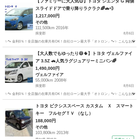
【ファミリーに大人気😊】トヨタ シエンタ G 両側
スライドドアで乗り降りラクラク🌈🚗💨
1,217,000円
その他
111,500km 2016年
揖斐郡
8月6日
✨🐾 金利0％！全店舗の在庫共有OK！自社ローン最大手「オトロン」🐾✨ こんなお悩みは
岐阜
揖斐郡
その他
【大人数でもゆったり😄🌵】トヨタ ヴェルファイ
ア 3.5Z 🚗人気ラグジュアリーミニバン🌈
1,490,000円
ヴェルファイア
55,000km 2008年
揖斐郡
8月6日
✨🐾 金利0％！全店舗の在庫共有OK！自社ローン最大手「オトロン」🐾✨ こんなお悩みは
岐阜
揖斐郡
ヴェルファイア
車両
トヨタ ピクシススペース カスタム Ｘ スマート
キー フルセグＴＶ （なし）
188,000円
その他
103,800km 2013年