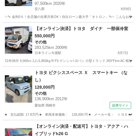
97,500km 2020年
安八郡
8月8日
✨🐾 金利0％！全店舗の在庫共有OK！自社ローン最大手「オトロン」🐾✨ こんなお悩みは
岐阜
安八郡
その他
【オンライン決済】トヨタ ダイナ 一部保冷室
550,000円
その他
283,525km 2009年
日本ライン今渡駅
8月7日
21年08月 4,000cc 2人/1,850kg R F5 ゲンシャ/-2/バン 小型トラック 283千km AC 軽油 
岐阜
美濃加茂市
日本ライン今渡駅
その他
トヨタ ピクシススペース Ｘ スマートキー （な
し）
128,000円
その他
136,900km 2012年
愛知県 岡崎市
提携サイト
■ 支払総額: 17.8万円 ■ 車両本体価格： 128,000 円 ■ メーカー名： トヨタ 
愛知
岡崎市
その他
【オンライン決済・配送可】トヨタ・アクア・ハ
イブリッドh26 G