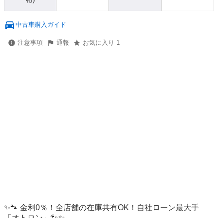
中古車購入ガイド
注意事項
通報
お気に入り 1
✨🐾 金利0％！全店舗の在庫共有OK！自社ローン最大手
「オトロン」🐾✨
