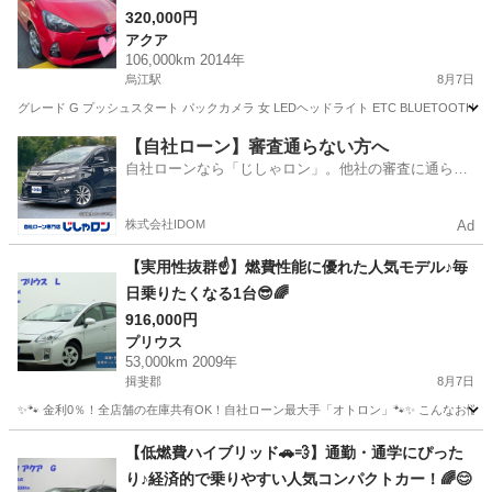
320,000円
アクア
106,000km 2014年
烏江駅
8月7日
グレード G プッシュスタート パックカメラ 女 LEDヘッドライト ETC BLUETOOTH
岐阜
安八郡
烏江駅
アクア
BLUETOOTH
【自社ローン】審査通らない方へ
自社ローンなら「じしゃロン」。他社の審査に通らな
かった方も
株式会社IDOM
Ad
【実用性抜群☝️】燃費性能に優れた人気モデル♪毎
日乗りたくなる1台😎🌈
916,000円
プリウス
53,000km 2009年
揖斐郡
8月7日
✨🐾 金利0％！全店舗の在庫共有OK！自社ローン最大手「オトロン」🐾✨ こんなお悩みは
岐阜
揖斐郡
プリウス
【低燃費ハイブリッド🚗💨】通勤・通学にぴった
り♪経済的で乗りやすい人気コンパクトカー！🌈😊