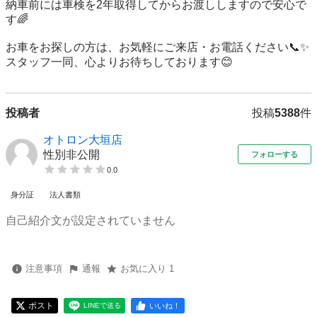
納車前には車検を2年取得してからお渡ししますので安心で
す🌈

お車をお探しの方は、お気軽にご来店・お電話ください📞✨

スタッフ一同、心よりお待ちしております😊
投稿者
投稿
5388
件
オトロン大垣店
性別非公開
フォローする
0.0
身分証
法人書類
自己紹介文が設定されていません
注意事項
通報
お気に入り 1
ポスト
いいね！
LINEで送る