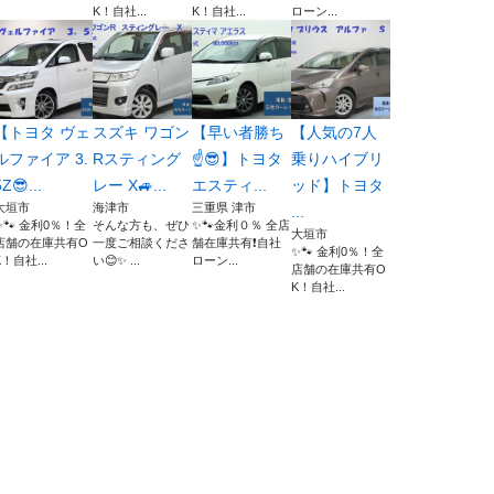
K！自社...
K！自社...
ローン...
【トヨタ ヴェ
スズキ ワゴン
【早い者勝ち
【人気の7人
ルファイア 3.
Rスティング
☝️😎】トヨタ
乗りハイブリ
5Z😎...
レー X🚙...
エスティ...
ッド】トヨタ
大垣市
海津市
三重県 津市
...
✨🐾 金利0％！全
そんな方も、ぜひ
✨🐾金利０％ 全店
大垣市
店舗の在庫共有O
一度ご相談くださ
舗在庫共有❗️自社
✨🐾 金利0％！全
K！自社...
い😊✨ ...
ローン...
店舗の在庫共有O
K！自社...