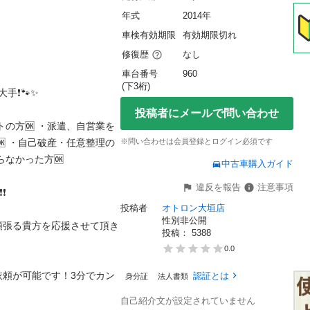
年式
2014年
車検有効期限
有効期限切れ
修復歴
なし
車台番号
960
(下3桁)
🐾✨

投稿者にメールで問い合わせ
トの方🆗 ・派遣、自営業を
🆗 ・自己破産・任意整理の
※問い合わせは会員登録とログイン必須です
かった方🆗 

中古車購入ガイド
違反を報告
注意事項
投稿者
オトロン大垣店
性別非公開
頑張る貴方を応援させて頂き
投稿： 
5388
0.0
依頼が可能です！3分でカン
認証とは
身分証
法人書類
自己紹介文が設定されていません