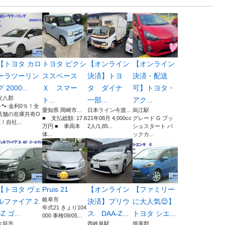
【トヨタ カロ
トヨタ ピクシ
【オンライン
【オンライン
ーラツーリン
ススペース
決済】トヨ
決済・配送
グ 2000...
Ｘ スマー
タ ダイナ
可】トヨタ・
安八郡
ト...
一部...
アク...
✨🐾 金利0％！全
愛知県 岡崎市...
日本ライン今渡...
烏江駅
店舗の在庫共有O
■ 支払総額: 17.8
21年08月 4,000cc
グレード G プッ
K！自社...
万円 ■ 車両本
2人/1,85...
シュスタート パ
体...
ックカ...
【トヨタ ヴェ
Pruis 21
【オンライン
【ファミリー
岐阜市
ルファイア 2.
決済】プリウ
に大人気😊】
年式21 きょり104
4Z ゴ...
ス DAA-Z...
トヨタ シエ...
000 車検09/05...
大垣市
西岐阜駅
揖斐郡