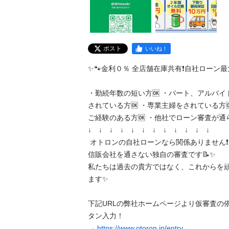
ポスト
いいね！
✨🐾金利０％ 全店舗在庫共有❗️自社ローン最大手❗️
・勤続年数の短い方🆗 ・パート、アルバイ
されている方🆗 ・専業主婦をされている方
ご経験のある方🆗 ・他社でローン審査が通らな
↓　↓　↓　↓　↓　↓　↓　↓　↓　↓　↓　↓

 オトロンの自社ローンなら関係ありません❗️❗️❗️ 

信販会社を通さない独自の審査です📝✨ 

私たちは過去の貴方ではなく、これからを
ます✨

下記URLの弊社ホームページより仮審査の
タン入力！

→ 
https://www.otoron.jp/entry