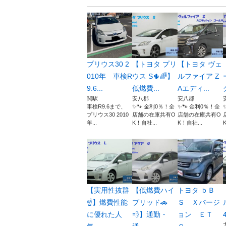
プリウス30 2
【トヨタ プリ
【トヨタ ヴェ
010年 車検R
ウス S🌵🌈】
ルファイア Z
9.6...
低燃費...
Aエディ...
関駅
安八郡
安八郡
車検R9.6まで、
✨🐾 金利0％！全
✨🐾 金利0％！全
プリウス30 2010
店舗の在庫共有O
店舗の在庫共有O
年...
K！自社...
K！自社...
【実用性抜群
【低燃費ハイ
トヨタ ｂＢ
☝️】燃費性能
ブリッド🚗
Ｓ Ｘバージ
に優れた人
💨】通勤・
ョン ＥＴ