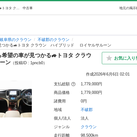
🚗大垣店は在庫車約180台あるから希望の車が見つかる🚙トヨタ クラウンハイブリッド ロイヤルサルーン (オトロン大垣店) 不破のクラウンの中古車｜ジモティー
中古車
地元の掲示
岐阜県のクラウン
不破郡のクラウン
が見つかる🚙トヨタ クラウン ハイブリッド ロイヤルサルーン
ら希望の車が見つかる🚙トヨタ クラウ
お気に入り
ーン
（投稿ID : 1pncb0）
作成
2026年6月6日 02:01
支払総額
1,779,000円
商品価格
1,779,000円
諸費用
0円
地域
不破郡
個人/法人
法人
ジャンル
クラウン
走行距離
98,500km