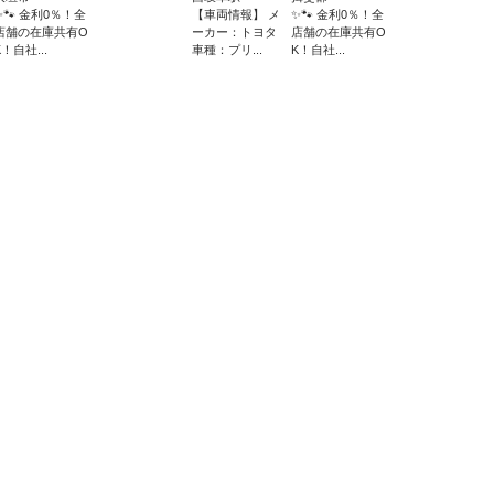
✨🐾 金利0％！全
【車両情報】 メ
✨🐾 金利0％！全
店舗の在庫共有O
ーカー：トヨタ
店舗の在庫共有O
K！自社...
車種：プリ...
K！自社...