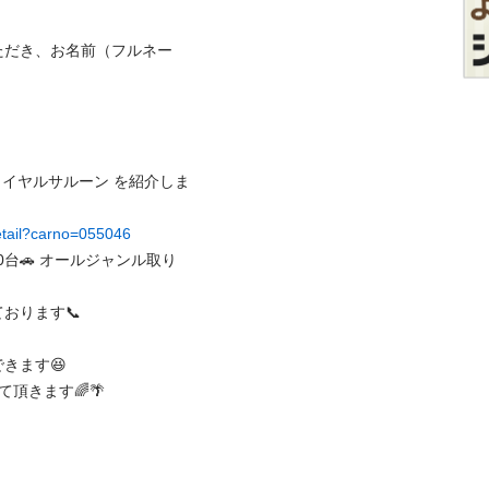
ただき、お名前（フルネー
ロイヤルサルーン を紹介しま
detail?carno=055046
0台🚗 オールジャンル取り
ます📞

す😆 

ます🌈🌴
