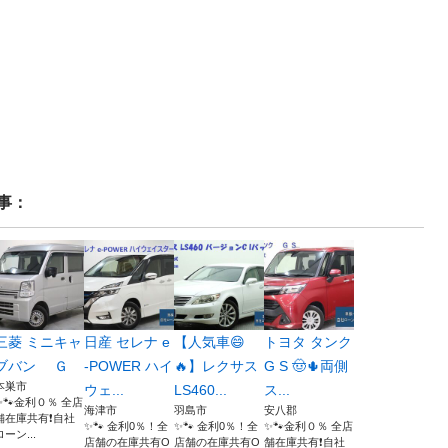
事：
三菱 ミニキャ
日産 セレナ e
【人気車😄
トヨタ タンク
ブバン Ｇ
-POWER ハイ
🔥】レクサス
G S 🤠🌵両側
本巣市
ウェ...
LS460...
ス...
✨🐾金利０％ 全店
海津市
羽島市
安八郡
舗在庫共有❗️自社
✨🐾 金利0％！全
✨🐾 金利0％！全
✨🐾金利０％ 全店
ローン...
店舗の在庫共有O
店舗の在庫共有O
舗在庫共有❗️自社