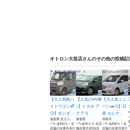
オトロン大垣店
さんのその他の投稿記
【大人気軽ハ
【人気のHV車
【大人気ミニ
イトワゴン🌈
♪】トヨタ ア
バン🚗💨】日
😊】ホンダ...
クア S ...
産 セレナ...
滋賀県 近江八...
揖斐郡
羽島市
✨🐾 金利0％！全
✨🐾金利０％ 全店
✨🐾 金利0％！全
店舗の在庫共有O
舗在庫共有❗️自社
店舗の在庫共有O