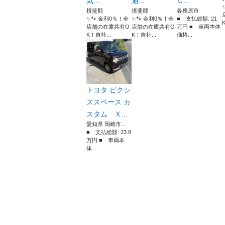
気...
通...
Ｃ...
揖斐郡
揖斐郡
各務原市
✨🐾 金利0％！全
✨🐾 金利0％！全
■ 支払総額: 21
店舗の在庫共有O
店舗の在庫共有O
万円 ■ 車両本体
K！自社...
K！自社...
価格...
トヨタ ピクシ
ススペース カ
スタム Ｘ...
愛知県 岡崎市...
■ 支払総額: 23.8
万円 ■ 車両本
体...