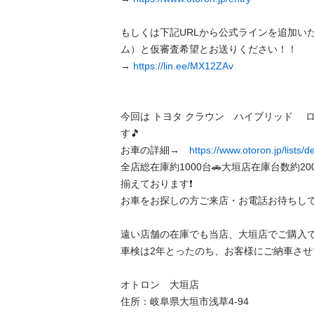
もしくは下記URLから公式ラインを追加い
ム）と仮審査希望とお送りください！！

→ 
https://lin.ee/MX12ZAv
今回は トヨタ クラウン　ハイブリッド 　
す🎵   

お車の詳細→　
https://www.otoron.jp/lists/
全店総在庫約1000台🚗大垣店在庫台数約20
揃えております❗️ 

お車をお探しの方ご来店・お電話お待ちしており
遠い店舗の在庫でも当店、大垣店でご購入できま
車検は2年とったのち、お客様にご納車させて頂き
オトロン　大垣店 

住所：岐阜県大垣市浅草4-94 
