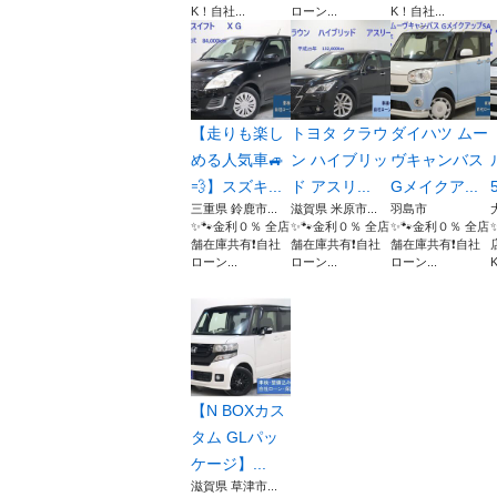
K！自社...
ローン...
K！自社...
【走りも楽し
トヨタ クラウ
ダイハツ ムー
める人気車🚙
ン ハイブリッ
ヴキャンバス
💨】スズキ...
ド アスリ...
Gメイクア...
三重県 鈴鹿市...
滋賀県 米原市...
羽島市
✨🐾金利０％ 全店
✨🐾金利０％ 全店
✨🐾金利０％ 全店
舗在庫共有❗️自社
舗在庫共有❗️自社
舗在庫共有❗️自社
ローン...
ローン...
ローン...
【N BOXカス
タム GLパッ
ケージ】...
滋賀県 草津市...