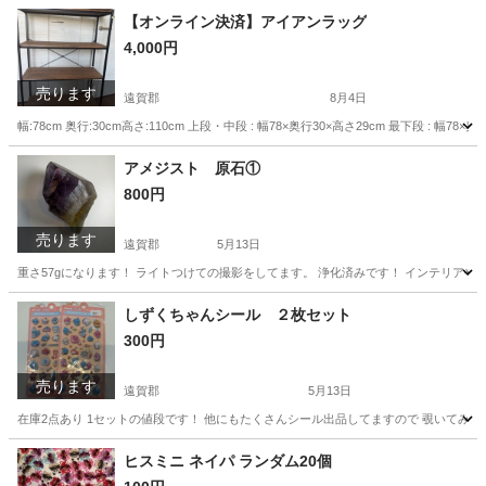
福岡
遠賀郡
その他
日本
【オンライン決済】アイアンラッグ
4,000円
売ります
遠賀郡
8月4日
幅:78cm 奥行:30cm高さ:110cm 上段・中段 : 幅78×奥行30×高さ29cm 最下段 : 幅7
福岡
遠賀郡
収納家具
アメジスト 原石①
800円
売ります
遠賀郡
5月13日
重さ57gになります！ ライトつけての撮影をしてます。 浄化済みです！ インテリアやパ
福岡
遠賀郡
その他
アメジスト
しずくちゃんシール ２枚セット
300円
売ります
遠賀郡
5月13日
在庫2点あり 1セットの値段です！ 他にもたくさんシール出品してますので 覗いてみ
福岡
遠賀郡
その他
しずくちゃん
ヒスミニ ネイパ ランダム20個