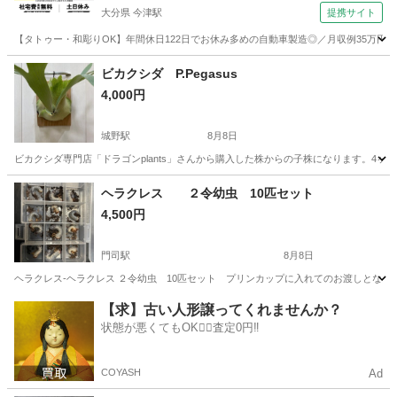
大分県 今津駅
提携サイト
【タトゥー・和彫りOK】年間休日122日でお休み多めの自動車製造◎／月収例35万円
大分
中津市
今津駅
その他
ビカクシダ P.Pegasus
4,000円
城野駅
8月8日
ビカクシダ専門店「ドラゴンplants」さんから購入した株からの子株になります。4ヶ月
福岡
北九州市
城野駅
その他
ヘラクレス ２令幼虫 10匹セット
4,500円
門司駅
8月8日
ヘラクレス-ヘラクレス ２令幼虫 10匹セット プリンカップに入れてのお渡しとなりま
福岡
北九州市
門司駅
その他
ヘラクレス
【求】古い人形譲ってくれませんか？
状態が悪くてもOK🙆‍♀️査定0円‼️
COYASH
Ad