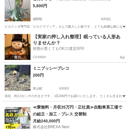
5,600円
城野駅
8月8日
ビカクシダ専門店「ビカクマフィア」さんで購入した株です。 とても綺麗な株になり
福岡
北九州市
城野駅
その他
ビカクシダ
【実家の押し入れ整理】眠っている人形あ
りませんか？
状態が悪くてもOK🙆‍♀️査定0円‼️
COYASH
Ad
ミニブッシープレコ
200円
茶山駅
8月8日
現在、約2,3センチの大きさです。 1匹200円でお譲りいたします。 たくさん生まれて
福岡
福岡市
茶山駅
その他
≪寮無料・月収35万円・正社員≫自動車系工場で
の組立・加工・プレス 交替制
月給240,000円
株式会社BREXA Next