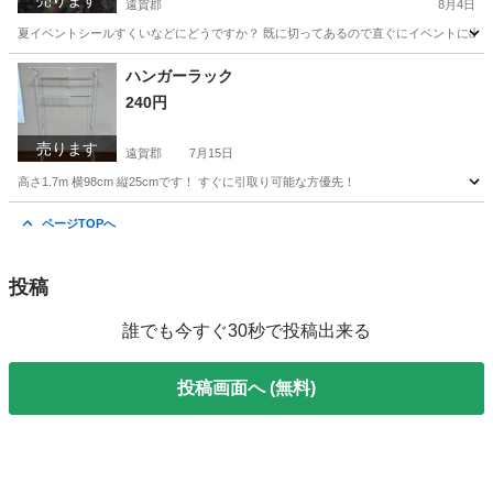
売ります
遠賀郡
8月4日
夏イベントシールすくいなどにどうですか？ 既に切ってあるので直ぐにイベントに出せ
福岡
遠賀郡
その他
ハンガーラック
240円
売ります
遠賀郡
7月15日
高さ1.7m 横98cm 縦25cmです！ すぐに引取り可能な方優先！
福岡
遠賀郡
洗濯用品
ラック
ページTOPへ
投稿
誰でも今すぐ30秒で投稿出来る
投稿画面へ (無料)