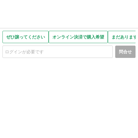
ぜひ譲ってください
オンライン決済で購入希望
まだあります
問合せ
初めての方へ
利用規約
プライバシーポリシー
プライバシー・ステートメント
健全化に資する運用方針
お問い合わせ
運営会社
サイトマップ
ご利用ガイド
フリーワードで探す
PC版で表示
都道府県選択