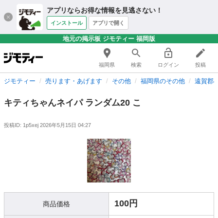
アプリならお得な情報を見逃さない！
インストール
アプリで開く
地元の掲示板 ジモティー 福岡版
福岡県
検索
ログイン
投稿
ジモティー
売ります・あげます
その他
福岡県のその他
遠賀郡
キティちゃんネイパ ランダム20 こ
投稿ID: 1p5xej
2026年5月15日 04:27
100円
商品価格