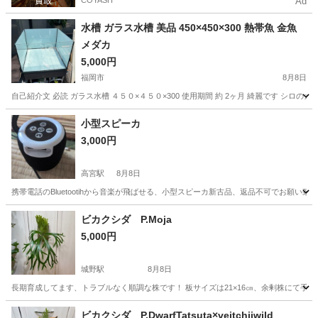
COYASH
Ad
水槽 ガラス水槽 美品 450×450×300 熱帯魚 金魚
メダカ
5,000円
福岡市
8月8日
自己紹介文 必読 ガラス水槽 ４５０×４５０×300 使用期間 約 2ヶ月 綺麗です シロ
福岡
福岡市
その他
小型スピーカ
3,000円
高宮駅
8月8日
携帯電話のBluetootihから音楽が飛ばせる、小型スピーカ新古品、返品不可でお願い致
福岡
福岡市
高宮駅
その他
ビカクシダ P.Moja
5,000円
城野駅
8月8日
長期育成してます、トラブルなく順調な株です！ 板サイズは21×16㎝、余剰株にて手
福岡
北九州市
城野駅
その他
ビカクシダ
ビカクシダ P.DwarfTatsuta×veitchiiwild