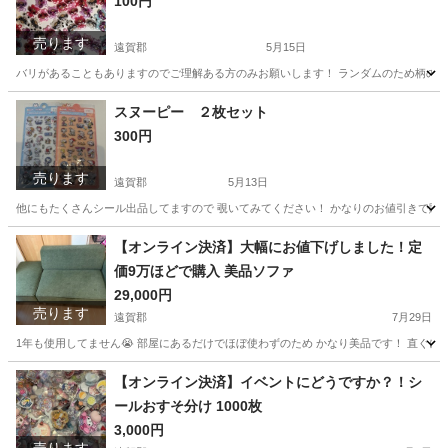
100円
売ります
遠賀郡
5月15日
バリがあることもありますのでご理解ある方のみお願いします！ ランダムのため柄の偏
福岡
遠賀郡
その他
スヌーピー ２枚セット
300円
売ります
遠賀郡
5月13日
他にもたくさんシール出品してますので 覗いてみてください！ かなりのお値引きで販
福岡
遠賀郡
その他
スヌーピー
【オンライン決済】大幅にお値下げしました！定
価9万ほどで購入 美品ソファ
29,000円
売ります
遠賀郡
7月29日
1年も使用してません😭 部屋にあるだけでほぼ使わずのため かなり美品です！ 直ぐ
福岡
遠賀郡
ソファ
【オンライン決済】イベントにどうですか？！シ
ールおすそ分け 1000枚
3,000円