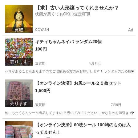
福岡
遠賀郡
その他
種類
【求】古い人形譲ってくれませんか？
状態が悪くてもOK🙆‍♀️査定0円‼️
COYASH
Ad
キティちゃんネイパ ランダム20個
100円
売ります
遠賀郡
5月15日
バリがあることもありますのでご理解ある方のみお願いします！ ランダムのため柄の偏
福岡
遠賀郡
その他
キティちゃん
【オンライン決済】お尻シール２５枚セット
1,500円
売ります
遠賀郡
7月9日
他にもたくさんシール出品してますので 覗いてみてください！ かなりのお値引きで販売
福岡
遠賀郡
その他
セット
【オンライン決済】60枚シール 100均のものは入
ってません！