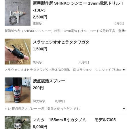
新興製作所 SHINKO シンコー 13mm電気ドリル T
-13D-3
2,500円
東郷駅
8月8日
新興製作所（SHINKO / シンコー）種類: 13mm電気ドリル（コード式電動工具）型番: 
福岡
宗像市
東郷駅
その他
スラウェシオオヒラタクワガタ
1,500円
黒崎駅
8月8日
スラウェシオオヒラタクワガタ♂単体 WD個体 南スラウェシ シンジャイ 78.8㎜ 
福岡
北九州市
黒崎駅
その他
ケース
接点復活スプレー
200円
羽犬塚駅
8月8日
クレ 接点復活スプレー 一度、数吹き使っただけです。
福岡
八女市
羽犬塚駅
その他
スプレー
マキタ 155mm 5寸カクノミ モデル7305
8,000円