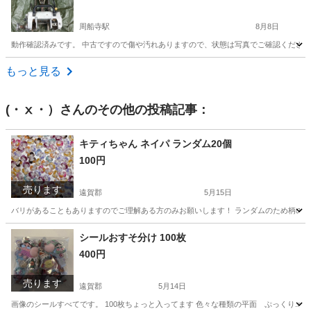
周船寺駅
8月8日
動作確認済みです。 中古ですので傷や汚れありますので、状態は写真でご確認くださ
福岡
福岡市
周船寺駅
その他
ノミ
もっと見る
(・ⅹ・）
さんのその他の投稿記事：
キティちゃん ネイパ ランダム20個
100円
売ります
遠賀郡
5月15日
バリがあることもありますのでご理解ある方のみお願いします！ ランダムのため柄の偏
福岡
遠賀郡
その他
キティちゃん
シールおすそ分け 100枚
400円
売ります
遠賀郡
5月14日
画像のシールすべてです。 100枚ちょっと入ってます 色々な種類の平面 ぷっくり.ボ