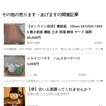
その他の売ります・あげますの関連記事
【オンライン決済】敷鉄板 19mm 19×1524 ×304
8 敷き鉄板 鋼板 土木 現場 解体 ヤード 福岡
65,000円
新宮中央駅
8月8日
中古敷鉄板 524 ×3048 19mm サビあります。 曲がり反りは無いようです。 サイズは素
福岡
糟屋郡
新宮中央駅
その他
鉄板
シャイニー４５ ハムスターケージ
4,000円
ししぶ駅
8月8日
ハムスターケージ 三晃商会のシャイニー45です ハムスターケージの中では使いやすい
福岡
古賀市
ししぶ駅
その他
【求】古い人形譲ってくれませんか？
状態が悪くてもOK🙆‍♀️査定0円‼️