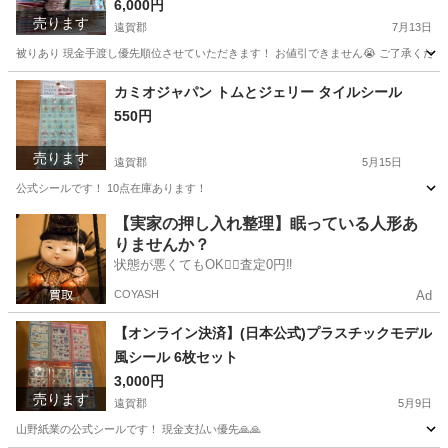
6,000円
売ります
遠賀郡
7月13日
被りあり 現金手渡し優先順位させていただきます！ お値引できません😭 ご了承ください
福岡
遠賀郡
その他
100均
カミオジャパン トムとジェリー タイルシール
550円
売ります
遠賀郡
5月15日
公式シールです！ 10点在庫あります！
福岡
遠賀郡
その他
トムとジェリー
【実家の押し入れ整理】眠っている人形あ
りませんか？
状態が悪くてもOK🙆‍♀️査定0円‼️
COYASH
Ad
【オンライン決済】(日本公式)プラスチックモデル
風シール 6枚セット
3,000円
売ります
遠賀郡
5月9日
山野紙業の公式シールです！ 現金支払い優先🙏🙏