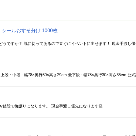
シールおすそ分け 1000枚
どうですか？ 既に切ってあるので直ぐにイベントに出せます！ 現金手渡し優
cm 上段・中段 : 幅78×奥行30×高さ29cm 最下段 : 幅78×奥行30×高さ35cm
お値段で御譲りになります。 現金手渡し優先になります🙇