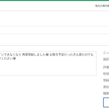
地元の掲示板
ニッ
ンできなくなり 再度登録しました😭 お取引予定だった方も居たのでも
ください😭
認証
評価
性別
登録
居住
職業