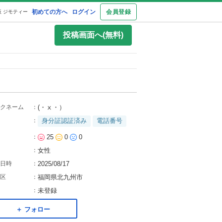
初めての方へ
ログイン
会員登録
 ジモティー
投稿画面へ(無料)
クネーム
：
(・ⅹ・）
：
身分証認証済み
電話番号
：
25
0
0
：
女性
日時
：
2025/08/17
区
：
福岡県北九州市
：
未登録
＋ フォロー