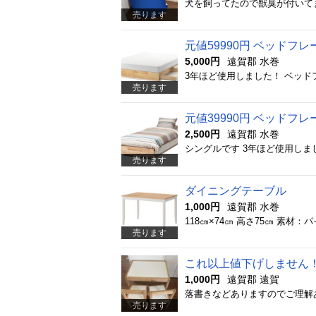
犬を飼ってたので獣臭が付いて
売ります
元値59990円 ベッドフレーム
5,000円
遠賀郡 水巻
売ります
元値39990円 ベッドフレーム
2,500円
遠賀郡 水巻
シングルです 3年ほど使用し
売ります
ダイニングテーブル
1,000円
遠賀郡 水巻
118㎝×74㎝ 高さ75㎝ 素
売ります
これ以上値下げしません！I
1,000円
遠賀郡 遠賀
落書きなどありますのでご理解
売ります