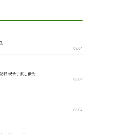
先
08/04
 公式記載 現金手渡し優先
08/04
08/04