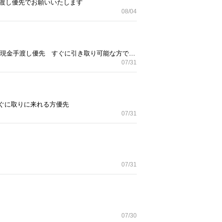
手渡し優先でお願いいたします
08/04
3年ほど使用しました！ ベッドフレームのみのお渡しです。 セミダブル 解体して運べる方のみになります。 現金手渡し優先 すぐに引き取り可能な方で お願いいたします！ シングルとまとめて引き取ってくださる方はお値引き検討します！
07/31
すぐに取りに来れる方優先
07/31
07/31
07/30