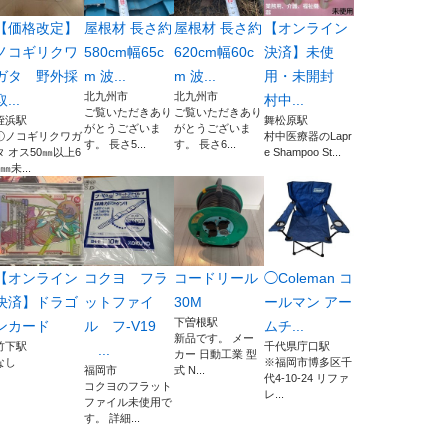
【価格改定】
屋根材 長さ約
屋根材 長さ約
【オンライン
ノコギリクワ
580cm幅65c
620cm幅60c
決済】未使
ガタ 野外採
m 波...
m 波...
用・未開封
北九州市
北九州市
取...
村中...
ご覧いただきあり
ご覧いただきあり
姪浜駅
舞松原駅
がとうございま
がとうございま
①ノコギリクワガ
村中医療器のLapr
す。 長さ5...
す。 長さ6...
タ オス50㎜以上6
e Shampoo St...
0㎜未...
【オンライン
コクヨ フラ
コードリール
◯Coleman コ
決済】ドラゴ
ットファイ
30M
ールマン アー
下曽根駅
ンカード
ル フ-V19
ムチ...
新品です。 メー
竹下駅
千代県庁口駅
...
カー 日動工業 型
なし
※福岡市博多区千
福岡市
式 N...
代4-10-24 リファ
コクヨのフラット
レ...
ファイル未使用で
す。 詳細...