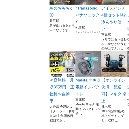
鳥のおもちゃ
⚡️Panasonic
アイスパンチ
①
パナソニック
4個セットMと
井尻駅
⚡...
冷んやり使
鳥が止れるおもち
七隈駅
い...
ゃになります。
⭐️⭐️⭐️⭐️⭐️⭐️⭐️⭐️⭐️⭐️⭐️...
室見駅
うちではもう使わ
ないかなというも
のが出てきた...
≪寮無料・月
Makita マキタ
【オンライン
収35万円・正
電動インパク
決済・配送
社員≫自動
トレ...
可】マキタ 卓
東郷駅
車...
上...
Makita マキタ 電
大分県 今津駅...
甘木駅
動インパクトレン
【タトゥー・和彫
100V電源対応の
チ ...
りOK】年間休日1
卓上グラインダ
22日でお...
と、XGT ...