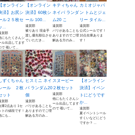
【オンライン
【オンライン
キティちゃん
カミオジャパ
決済】お尻シ
決済】60枚シ
ネイパ ランダ
ン トムとジェ
ール２５枚セ
ール 100...
ム20 こ
リー タイル...
遠賀郡
遠賀郡
遠賀郡
ッ...
被りあり 現金手
バリがあることも
公式シールです！
遠賀郡
渡し優先順位させ
ありますのでご理
10点在庫ありま
他にもたくさんシ
ていただき...
解ある方のみ...
す！
ール出品してます
ので 覗いて...
しずくちゃん
ヒスミニ ネイ
スヌーピー
【オンライン
シール ２枚
パ ランダム20
２枚セット
決済】イベン
遠賀郡
セット
個
トにどうです
他にもたくさんシ
遠賀郡
遠賀郡
か...
ール出品してます
在庫2点あり 1セ
バリがあることも
ので 覗いて...
遠賀郡
ットの値段です！
ありますのでご理
夏イベントシール
他にも...
解ある方のみ...
すくいなどにどう
ですか？ ...