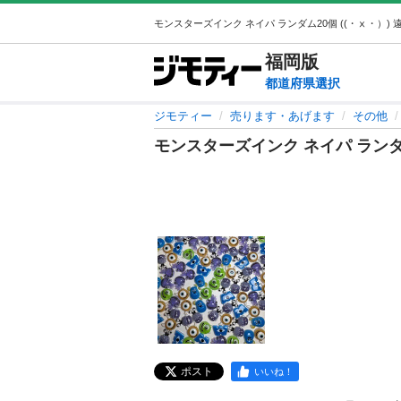
福岡
版
都道府県選択
ジモティー
売ります・あげます
その他
モンスターズインク ネイパ ランダ
ポスト
いいね！