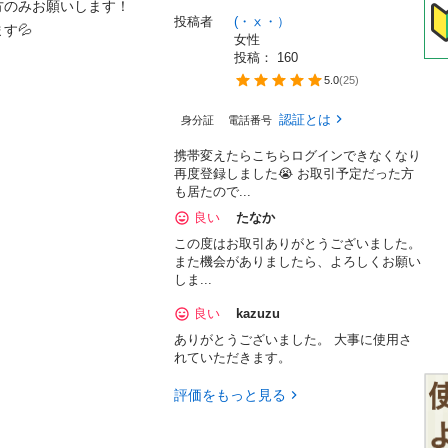
のみお願いします！

投稿者
(・ⅹ・）
す💦
女性
投稿： 
160
5.0
(
25
)
認証とは
身分証
電話番号
携帯変えたらこちらログインできなくなり
再度登録しました😭 お取引予定だった方
も居たので...
良い
たなか
この度はお取引ありがとうございました。
また機会がありましたら、よろしくお願い
しま...
良い
kazuzu
ありがとうございました。 大事に使用さ
れていただきます。
評価をもっと見る