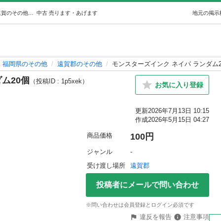
モンスターズインク ネイパ ランダム20個 ((・ⅹ・）) 遠賀のその他の中古あげます・譲ります｜ジモティーで不用品の処分
中古
売ります・あげます
地元の掲示
福岡県のその他
遠賀郡のその他
モンスターズインク ネイパ ランダム2
ム20個
（投稿ID : 1p5xek）
お気に入り登録
更新
2026年7月13日 10:15
作成
2026年5月15日 04:27
商品価格
100円
ジャンル
-
受け渡し場所
遠賀郡
投稿者にメールで問い合わせ
※問い合わせは会員登録とログイン必須です
違反を報告
注意事項