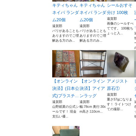
キティちゃん
キティちゃん
シールおすそ
ネイパ ランダ
ネイパ ランダ
分け 100枚
遠賀郡
ム20個
ム20個
画像のシールすべ
遠賀郡
遠賀郡
てです。 100枚ち
バリがあることも
バリがあることも
ょっと入...
ありますのでご理
ありますのでご理
解ある方のみ...
解ある方のみ...
【オンライン
【オンライン
アメジスト
決済】(日本公
決済】アイア
原石①
遠賀郡
式)プラスチ...
ンラッグ
重さ57gになりま
遠賀郡
遠賀郡
す！ ライトつけ
山野紙業の公式シ
幅:78cm 奥行:30c
ての撮影...
ールです！ 現金
m高さ:110cm...
支払い優...