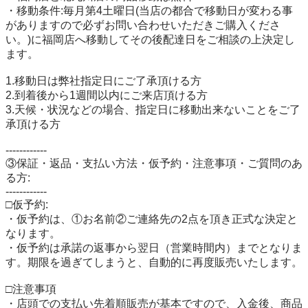
・移動条件:毎月第4土曜日(当店の都合で移動日が変わる事
がありますので必ずお問い合わせいただきご購入くださ
い。)に福岡店へ移動してその後配達日をご相談の上決定し
ます。

1.移動日は弊社指定日にご了承頂ける方

2.到着後から1週間以内にご来店頂ける方

3.天候・状況などの場合、指定日に移動出来ないことをご了
承頂ける方

------------

③保証・返品・支払い方法・仮予約・注意事項・ご質問のあ
る方:

------------

□仮予約:

・仮予約は、①お名前②ご連絡先の2点を頂き正式な決定と
なります。

・仮予約は承諾の返事から翌日（営業時間内）までとなりま
す。期限を過ぎてしまうと、自動的に再度販売いたします。

□注意事項

・店頭での支払い先着順販売が基本ですので、入金後、商品