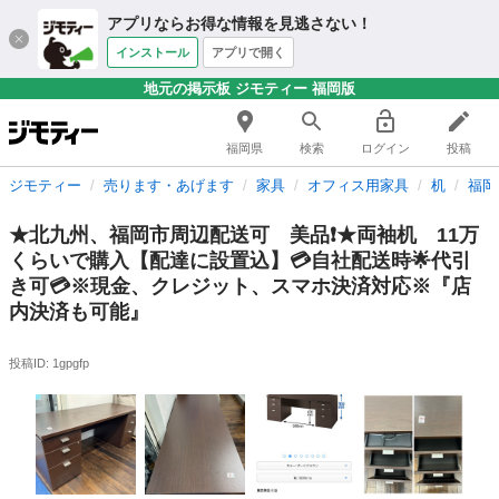
アプリならお得な情報を見逃さない！
インストール
アプリで開く
地元の掲示板 ジモティー 福岡版
福岡県
検索
ログイン
投稿
ジモティー
売ります・あげます
家具
オフィス用家具
机
福岡
★北九州、福岡市周辺配送可 美品❗★両袖机 11万
くらいで購入【配達に設置込】💳自社配送時🌟代引
き可💳※現金、クレジット、スマホ決済対応※『店
内決済も可能』
投稿ID: 1gpgfp