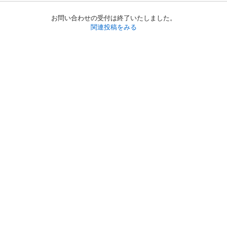
お問い合わせの受付は終了いたしました。
関連投稿をみる
初めての方へ
利用規約
プライバシーポリシー
プライバシー・ステートメント
健全化に資する運用方針
お問い合わせ
運営会社
サイトマップ
ご利用ガイド
フリーワードで探す
PC版で表示
都道府県選択
特定商取引法の表示
利用者情報の外部送信について
© 2011-
2026
Jmty, Inc.