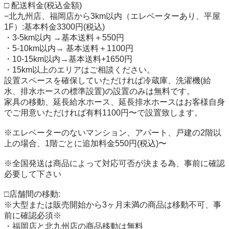
□ 配送料金(税込金額)

−北九州店、福岡店から3km以内（エレベーターあり、平屋
1F）:基本料金3300円(税込)

・3-5km以内 →基本送料＋550円

・5-10km以内→ 基本送料＋1100円

・10-15km以内→基本送料+1650円

・15km以上のエリアはご相談ください。

設置スペースを確保していただければ冷蔵庫、洗濯機(給
水、排水ホースの標準設置)の設置のみは無料です。

家具の移動、延長給水ホース、延長排水ホースはお客様自身
でご用意いただければ有料1100円〜で設置致します。

※エレベーターのないマンション、アパート、戸建の2階以
上の場合、1階ごとに追加料金550円(税込)〜

※全国発送は商品によって対応可否が決まる為、事前に確認
必要して下さい

□店舗間の移動:

※大型または販売開始から3ヶ月未満の商品は移動不可、事
前に確認必須※

・福岡店と北九州店の商品移動は無料
