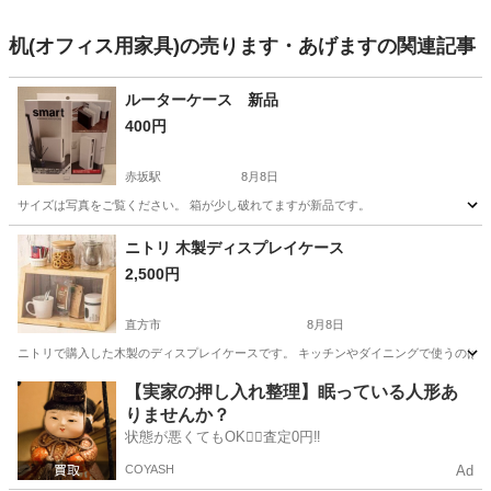
机(オフィス用家具)の売ります・あげますの関連記事
ルーターケース 新品
400円
赤坂駅
8月8日
サイズは写真をご覧ください。 箱が少し破れてますが新品です。
福岡
福岡市
赤坂駅
家具
ニトリ 木製ディスプレイケース
2,500円
直方市
8月8日
ニトリで購入した木製のディスプレイケースです。 キッチンやダイニングで使うのは
福岡
直方市
収納家具
【実家の押し入れ整理】眠っている人形あ
りませんか？
状態が悪くてもOK🙆‍♀️査定0円‼️
COYASH
Ad