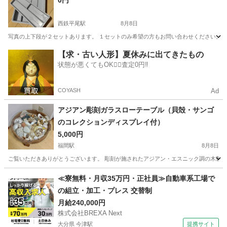
0円
西鉄平尾駅
8月8日
写真の上下段が２セットあります。 １セットのみ希望の方もお問い合わせください。 
福岡
福岡市
西鉄平尾駅
収納家具
【求・古い人形】夏休みに出てきたもの
状態が悪くてもOK🙆‍♀️査定0円‼️
COYASH
Ad
アジアン彫刻ガラスローテーブル（貝殻・サンゴ
のコレクションディスプレイ付）
5,000円
福間駅
8月8日
ご覧いただきありがとうございます。 彫刻が施されたアジアン・エスニック調の木製ベ
福岡
福津市
福間駅
テーブル
≪寮無料・月収35万円・正社員≫自動車系工場で
の組立・加工・プレス 交替制
月給240,000円
株式会社BREXA Next
大分県 今津駅
提携サイト