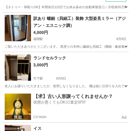
【タトゥー・和彫りOK】年間休日122日でお休み多めの自動車製造◎／月収例35万円
大分
中津市
今津駅
その他
訳あり 螺鈿（貝細工）装飾 大型姿見ミラー（アジ
アン・エスニック調）
4,000円
福間駅
8月8日
ご覧いただきありがとうございます。 黒塗りの木枠に繊細な貝細工（螺鈿・象嵌風）が
福岡
福津市
福間駅
ミラー/鏡
螺鈿
ランドセルラック
3,000円
竹下駅
8月8日
友人にお譲りいただきましたが、使用しなくなりました。 棚は縦に仕切りを入れていますが、
福岡
福岡市
竹下駅
収納家具
【求】古い人形譲ってくれませんか？
状態が悪くてもOK🙆‍♀️査定0円‼️
COYASH
Ad
イス