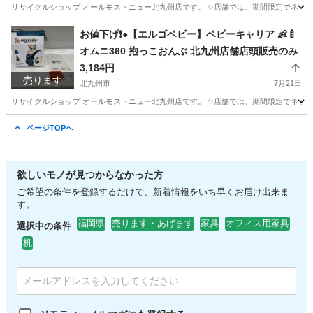
リサイクルショップ オールモストニュー北九州店です。 ✨️店舗では、期間限定でネット
福岡
北九州市
城野駅
寝具
商品
お値下げ❗●【エルゴベビー】ベビーキャリア 👶🍼
オムニ360 抱っこおんぶ 北九州店舗店頭販売のみ
3,184円
売ります
北九州市
7月21日
リサイクルショップ オールモストニュー北九州店です。 ✨️店舗では、期間限定でネット
福岡
北九州市
ベビー用品
商品
ページTOPへ
欲しいモノが見つからなかった方
ご希望の条件を登録するだけで、新着情報をいち早くお届け出来ま
す。
福岡県
売ります・あげます
家具
オフィス用家具
選択中の条件
机