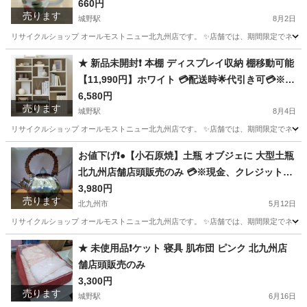
660円
売ります
城野駅
8月2日
リサイクルショップ オールモストニュー北九州店です。 ✨️店舗では、期間限定でネット
福岡
北九州市
城野駅
食器
商品
★ 新品未開封❗️ 本棚 ディスプレイ収納 棚移動可能
【11,990円】ホワイト 💳配送時🌟代引き可💳※現
金、クレジット、スマホ決済対応※
6,580円
売ります
城野駅
8月4日
リサイクルショップ オールモストニュー北九州店です。 ✨️店舗では、期間限定でネット
福岡
北九州市
城野駅
収納家具
商品
お値下げ❗️●【小石原焼】土瓶 オブジェに 大型土瓶
北九州店舗店頭販売のみ 💳※現金、クレジット、
スマホ決済対応※
3,980円
売ります
北九州市
5月12日
リサイクルショップ オールモストニュー北九州店です。 ✨️店舗では、期間限定でネット
福岡
北九州市
インテリア雑貨/小物
商品
★ 未使用品❗️ケット 寝具 肌布団 ピンク 北九州店
舗店頭販売のみ
3,300円
売ります
城野駅
6月16日