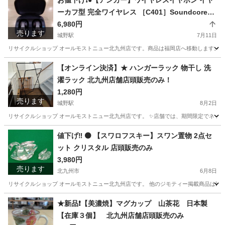
お値下げ❗️●【アンカー】ワイヤレスイヤホン イヤ
ーカフ型 完全ワイヤレス ［C401］Soundcore
【３ヶ月保証】北九州、福岡市限定
6,980円
売ります
城野駅
7月11日
リサイクルショップ オールモストニュー北九州店です。商品は福岡店へ移動します。 ✨
福岡
北九州市
城野駅
オーディオ
商品
【オンライン決済】★ ハンガーラック 物干し 洗
濯ラック 北九州店舗店頭販売のみ！
1,280円
売ります
城野駅
8月2日
リサイクルショップ オールモストニュー北九州店です。 ✨️店舗では、期間限定でネット
福岡
北九州市
城野駅
洗濯用品
商品
値下げ‼️ ⚫️ 【スワロフスキー】スワン置物 2点セ
ット クリスタル 店頭販売のみ
3,980円
売ります
北九州市
6月8日
リサイクルショップ オールモストニュー北九州店です。 他のジモティー掲載商品は以下サイトからご覧下さい。 (ス
福岡
北九州市
その他
仮予約
★新品❗️【美濃焼】マグカップ 山茶花 日本製
【在庫３個】 北九州店舗店頭販売のみ