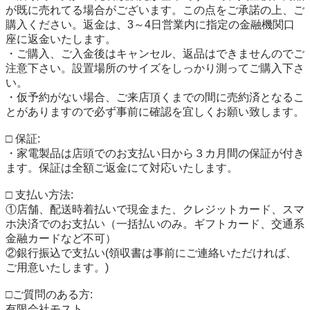
が既に売れてる場合がございます。この点をご承諾の上、ご
購入ください。返金は、3～4日営業内に指定の金融機関口
座に返金いたします。

・ご購入、ご入金後はキャンセル、返品はできませんのでご
注意下さい。設置場所のサイズをしっかり測ってご購入下さ
い。

・仮予約がない場合、ご来店頂くまでの間に売約済となるこ
とがありますので必ず事前に確認を宜しくお願い致します。

□ 保証:

・家電製品は店頭でのお支払い日から３カ月間の保証が付き
ます。保証は全額ご返金にて対応いたします。

□ 支払い方法:

①店舗、配送時着払いで現金また、クレジットカード、スマ
ホ決済でのお支払い（一括払いのみ。ギフトカード、交通系
金融カードなど不可）

②銀行振込で支払い(領収書は事前にご連絡いただければ、
ご用意いたします。)

□ご質問のある方:

有限会社モスト
