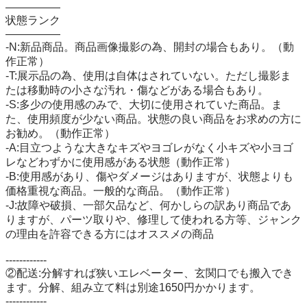
―――――

状態ランク

―――――

-N:新品商品。商品画像撮影の為、開封の場合もあり。（動
作正常）

-T:展示品の為、使用は自体はされていない。ただし撮影ま
たは移動時の小さな汚れ・傷などがある場合もあり。

-S:多少の使用感のみで、大切に使用されていた商品。ま
た、使用頻度が少ない商品。状態の良い商品をお求めの方に
お勧め。（動作正常）

-A:目立つような大きなキズやヨゴレがなく小キズや小ヨゴ
レなどわずかに使用感がある状態（動作正常）

-B:使用感があり、傷やダメージはありますが、状態よりも
価格重視な商品。一般的な商品。（動作正常）

-J:故障や破損、一部欠品など、何かしらの訳あり商品であ
りますが、パーツ取りや、修理して使われる方等、ジャンク
の理由を許容できる方にはオススメの商品

------------

②配送:分解すれば狭いエレベーター、玄関口でも搬入でき
ます。分解、組み立て料は別途1650円かかります。

------------
