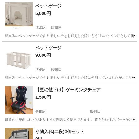
ペットゲージ
5,000円
博多駅
8月8日
韓国製のペットゲージです！ 新しい子をお迎えした際にもう1匹のトイレ用として使用し
福岡
福岡市
博多駅
その他
ゲージ
ペットゲージ
9,000円
博多駅
8月8日
韓国製のペットゲージです！ 新しい子をお迎えした際に使用していましたが、フリーで
福岡
福岡市
博多駅
その他
【更に値下げ】ゲーミングチェア
1,500円
香椎駅
8月8日
肘置き、座面にヒビがありますが問題なく使用できます。 背もたれはカバーをかけて使
福岡
福岡市
香椎駅
椅子
小物入れ(二段)2個セット