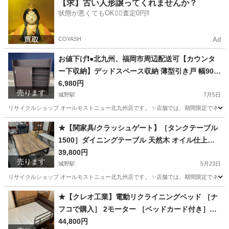
福岡
北九州市
城野駅
食器
商品
【求】古い人形譲ってくれませんか？
状態が悪くてもOK🙆‍♀️査定0円‼️
COYASH
Ad
お値下げ❗️●北九州、福岡市周辺配送可【カウンタ
ー下収納】デッドスペース収納 薄型引き戸 幅90c
m 【配達に設置込み】💳自社配送時🌟代引き可💳
6,980円
売ります
※現金、クレジット、スマホ決済対応※ 【配達は
城野駅
7月5日
要決済前問い合わせ】
リサイクルショップ オールモストニュー北九州店です。 ✨️店舗では、期間限定でネット
福岡
北九州市
城野駅
収納家具
商品
★【関家具/クラッシュゲート】［タンクテーブル
1500］ダイニングテーブル 天然木 オイル仕上げ
【99,000円で購入】【配達に設置込み】💳配送時
39,800円
売ります
🌟代引き可💳※現金、クレジット、スマホ決済対
城野駅
5月23日
応※
リサイクルショップ オールモストニュー北九州店です。 ✨️店舗では、期間限定でネット
福岡
北九州市
城野駅
テーブル
商品
★【クレオ工業】電動リクライニングベッド ［ナ
フコで購入］ 2モーター ［ベッドカード付き］
［AP2-221M-H］【3ヶ月保証】💳配送時🌟代引き
44,800円