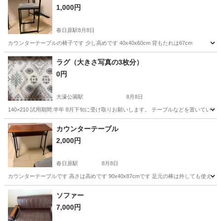
1,000円
春日原駅
8月8日
カウンターテーブルの椅子です 少し高めです 40x40x60cm 背もたれは67cm
福岡
大野城市
春日原駅
オフィス用家具
ラグ（大きさ写真の3枚分）
0円
大濠公園駅
8月8日
140×210 試用期間:半年 8月下旬に受け取りお願いします。 テーブルなどを置いて
福岡
福岡市
大濠公園駅
カーペット/マット/ラグ
カウンターテーブル
2,000円
春日原駅
8月8日
カウンターテーブルです 高さは高めです 90x40x87cmです 足元の棒は外しても使えま
福岡
大野城市
春日原駅
家具
ソファー
7,000円