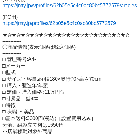
https://jmty.jp/s/profiles/62b05e5c4c0ac80bc5772579/articles
https://jmty.jp/profiles/62b05e5c4c0ac80bc5772579
★✰★✰★✰★✰★✰★✰★✰★✰★✰★✰★✰★✰★✰★✰

------------

①商品情報(表示価格は税込価格)

------------

□ 管理番号:A4-

□メーカー：

□型式：

□ サイズ・容量:約 幅180×奥行70×高さ70cm

□ 購入・製造年:年製

□ 定価・購入価格 :11万円位

□付属品：鍵4本

□特徴：

□ 状態 :S 美品

□基本送料:3300円(税込)［設置費用込み］

分解、組み立て料は1650円

※店舗移動対象外商品
