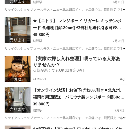
売ります
可💳※現金、クレジット、スマホ決済対応※
城野駅
6月15日
リサイクルショップ オールモストニュー北九州店です。 ✨️店舗では、期間限定でネット
福岡
北九州市
城野駅
ベッド
商品
★【ニトリ】 レンジボード リガーレ キッチンボ
ード 食器棚 [幅120cm] 💳自社配送代引き可💳※
現金、クレジット、スマホ決済対応※
49,800円
売ります
城野駅
7月25日
リサイクルショップ オールモストニュー北九州店です。 ✨️店舗では、期間限定でネット
福岡
北九州市
城野駅
収納家具
商品
【実家の押し入れ整理】眠っている人形あ
りませんか？
状態が悪くてもOK🙆‍♀️査定0円‼️
COYASH
Ad
【オンライン決済】お値下げ❗️❗️20%引き⚫︎北九州、
福岡市周辺配送 パモウナ製レンジボード幅60cm
💳自社配送時🌟代引き可💳※現金、クレジット、
39,800円
売ります
城野駅
スマホ決済対応※ 【配達は要決済前問い合わせ】
7月7日
リサイクルショップ オールモストニュー北九州店です。 ✨️店舗では、期間限定でネット
福岡
北九州市
城野駅
収納家具
商品