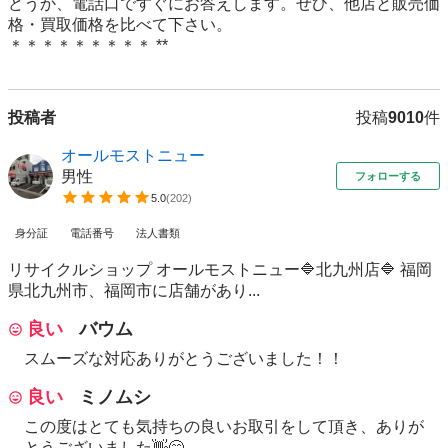
どうか、電話口ですぐにお答えします。ぜひ、他店と販売価
格・買取価格を比べて下さい。

＊＊＊＊＊＊＊＊＊ **　　　
投稿者
投稿
9010
件
オールモストニュー
男性
フォローする
5.0
(
202
)
身分証
電話番号
法人書類
リサイクルショップ オールモストニュー🔷北九州店🔷 福岡
県北九州市、福岡市に店舗があり...
良い
バウム
スムーズな対応ありがとうございました！！
良い
ミノムシ
この度はとても気持ちの良いお取引をして頂き、ありが
とうございました👋😊