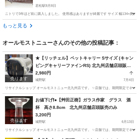
若松駅
8月8日
ニトリで3年ほど前に購入しました。 使用感はありますが綺麗です サイズ 幅134×奥行80
福岡
北九州市
若松駅
ソファ
もっと見る
オールモストニュー
さんのその他の投稿記事：
★【リッチェル】ペットキャリー Sサイズ (キャン
ピングキャリーファインRS) 北九州店舗店頭販売
のみ
2,980円
売ります
城野駅
7月4日
リサイクルショップ オールモストニュー北九州店です。 ✨️店舗では、期間限定でネット
福岡
北九州市
城野駅
その他
商品
お値下げ❗️●【艸田正樹】ガラス作家 グラス 酒
杯 高さ8.8cm 北九州店舗店頭販売のみ
3,200円
売ります
城野駅
6月13日
リサイクルショップ オールモストニュー北九州店です。 ✨️店舗では、期間限定でネット