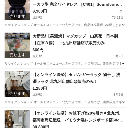
ーカフ型 完全ワイヤレス ［C401］Soundcore
【３ヶ月保証】北九州、福岡市限定
6,980円
売ります
城野駅
7月11日
リサイクルショップ オールモストニュー北九州店です。商品は福岡店へ移動します。 ✨
福岡
北九州市
城野駅
オーディオ
商品
★新品❗️【美濃焼】マグカップ 山茶花 日本製
【在庫３個】 北九州店舗店頭販売のみ
660円
売ります
城野駅
8月2日
リサイクルショップ オールモストニュー北九州店です。 ✨️店舗では、期間限定でネット
福岡
北九州市
城野駅
食器
商品
【オンライン決済】★ ハンガーラック 物干し 洗
濯ラック 北九州店舗店頭販売のみ！
1,280円
売ります
城野駅
8月2日
リサイクルショップ オールモストニュー北九州店です。 ✨️店舗では、期間限定でネット
福岡
北九州市
城野駅
洗濯用品
商品
【オンライン決済】お値下げ❗️❗️20%引き⚫︎北九州、
福岡市周辺配送 パモウナ製レンジボード幅60cm
💳自社配送時🌟代引き可💳※現金、クレジット、
39,800円