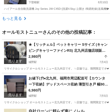
下曽根駅
8月10日
ハイアール全自動洗濯機 Joy Series JW-C45D-[洗濯4.5kg /上開き /簡易乾燥
福岡
北九州市
下曽根駅
生活家電
もっと見る
オールモストニュー
さんのその他の投稿記事：
★【リッチェル】ペットキャリー Sサイズ (キャン
ピングキャリーファインRS) 北九州店舗店頭販売
のみ
2,980円
売ります
城野駅
7月4日
リサイクルショップ オールモストニュー北九州店です。 ✨️店舗では、期間限定でネット
福岡
北九州市
城野駅
その他
商品
お値下げ❗️●北九州、福岡市周辺配送可【カウンタ
ー下収納】デッドスペース収納 薄型引き戸 幅90c
m 【配達に設置込み】💳自社配送時🌟代引き可💳
6,980円
売ります
※現金、クレジット、スマホ決済対応※ 【配達は
城野駅
7月5日
要決済前問い合わせ】
リサイクルショップ オールモストニュー北九州店です。 ✨️店舗では、期間限定でネット
福岡
北九州市
城野駅
収納家具
商品
自社ローンに頼らず車にノレル