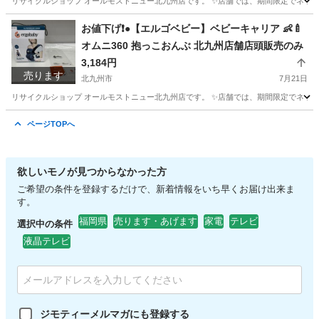
リサイクルショップ オールモストニュー北九州店です。 ✨️店舗では、期間限定でネット
福岡
北九州市
城野駅
寝具
商品
お値下げ❗●【エルゴベビー】ベビーキャリア 👶🍼
オムニ360 抱っこおんぶ 北九州店舗店頭販売のみ
3,184円
売ります
北九州市
7月21日
リサイクルショップ オールモストニュー北九州店です。 ✨️店舗では、期間限定でネット
福岡
北九州市
ベビー用品
商品
ページTOPへ
欲しいモノが見つからなかった方
ご希望の条件を登録するだけで、新着情報をいち早くお届け出来ま
す。
福岡県
売ります・あげます
家電
テレビ
選択中の条件
液晶テレビ
ジモティーメルマガにも登録する