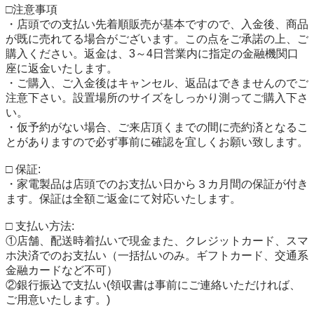
□注意事項

・店頭での支払い先着順販売が基本ですので、入金後、商品
が既に売れてる場合がございます。この点をご承諾の上、ご
購入ください。返金は、3～4日営業内に指定の金融機関口
座に返金いたします。

・ご購入、ご入金後はキャンセル、返品はできませんのでご
注意下さい。設置場所のサイズをしっかり測ってご購入下さ
い。

・仮予約がない場合、ご来店頂くまでの間に売約済となるこ
とがありますので必ず事前に確認を宜しくお願い致します。

□ 保証:

・家電製品は店頭でのお支払い日から３カ月間の保証が付き
ます。保証は全額ご返金にて対応いたします。

□ 支払い方法:

①店舗、配送時着払いで現金また、クレジットカード、スマ
ホ決済でのお支払い（一括払いのみ。ギフトカード、交通系
金融カードなど不可）

②銀行振込で支払い(領収書は事前にご連絡いただければ、
ご用意いたします。)
