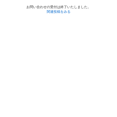
お問い合わせの受付は終了いたしました。
関連投稿をみる
初めての方へ
利用規約
プライバシーポリシー
プライバシー・ステートメント
健全化に資する運用方針
お問い合わせ
運営会社
サイトマップ
ご利用ガイド
フリーワードで探す
PC版で表示
都道府県選択
特定商取引法の表示
利用者情報の外部送信について
© 2011-
2026
Jmty, Inc.