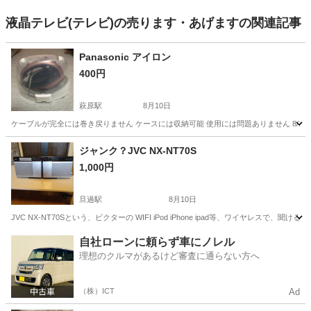
液晶テレビ(テレビ)の売ります・あげますの関連記事
Panasonic アイロン
400円
萩原駅
8月10日
ケーブルが完全には巻き戻りません ケースには収納可能 使用には問題ありません 8/
福岡
北九州市
萩原駅
生活家電
ジャンク？JVC NX-NT70S
1,000円
旦過駅
8月10日
JVC NX-NT70Sという、ビクターの WIFI iPod iPhone ipad等、ワイ
福岡
北九州市
旦過駅
オーディオ
自社ローンに頼らず車にノレル
理想のクルマがあるけど審査に通らない方へ
（株）ICT
Ad