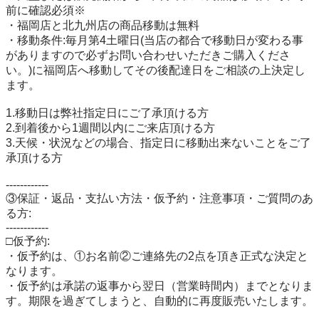
前に確認必須※

・福岡店と北九州店の商品移動は無料

・移動条件:毎月第4土曜日(当店の都合で移動日が変わる事
がありますので必ずお問い合わせいただきご購入くださ
い。)に福岡店へ移動してその後配達日をご相談の上決定し
ます。

1.移動日は弊社指定日にご了承頂ける方

2.到着後から1週間以内にご来店頂ける方

3.天候・状況などの場合、指定日に移動出来ないことをご了
承頂ける方

------------

③保証・返品・支払い方法・仮予約・注意事項・ご質問のあ
る方:

------------

□仮予約:

・仮予約は、①お名前②ご連絡先の2点を頂き正式な決定と
なります。

・仮予約は承諾の返事から翌日（営業時間内）までとなりま
す。期限を過ぎてしまうと、自動的に再度販売いたします。
