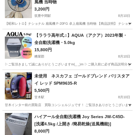
風機 当時物
3,200円
筑豊中間駅
8月10日
【昭和レトロ】ナショナル 扇風機 F-20FG 卓上扇風機 当時物 【商品説明】 ナショ
福岡
中間市
筑豊中間駅
季節、空調家電
【ラララ高年式♫】AQUA（アクア）2023年製・
全自動洗濯機・5.0kg
15,800円
糟屋郡
8月10日
▷ご覧頂きまして誠にありがとうございますm(_ _)m ▷ご購入前に必ず商品説明分を
福岡
糟屋郡
生活家電
未使用 ネスカフェ ゴールドブレンド バリスタア
イ レッド SPM9635-R
5,500円
甘木駅
8月10日
甘木インター前の買取店 買取コンシェルジュです！ ご覧頂きありがとうございます！ ■商品
福岡
朝倉市
甘木駅
キッチン家電
ハイアール全自動洗濯機 Joy Series JW-C45D-
[洗濯4.5kg /上開き /簡易乾燥(送風機能)]
8,000円