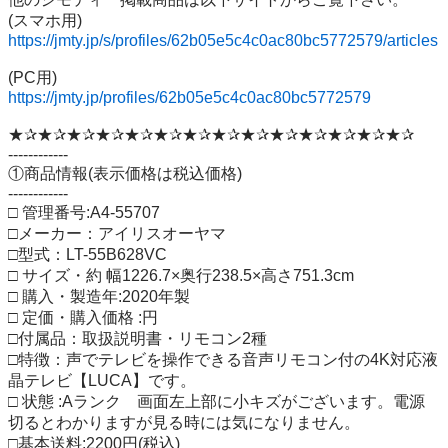
https://jmty.jp/s/profiles/62b05e5c4c0ac80bc5772579/articles
https://jmty.jp/profiles/62b05e5c4c0ac80bc5772579
★✰★✰★✰★✰★✰★✰★✰★✰★✰★✰★✰★✰★✰★✰

------------

①商品情報(表示価格は税込価格)

------------

□ 管理番号:A4-55707

□メーカー：アイリスオーヤマ

□型式：LT-55B628VC

□ サイズ・約 幅1226.7×奥行238.5×高さ751.3cm

□ 購入・製造年:2020年製

□ 定価・購入価格 :円

□付属品：取扱説明書・リモコン2種

□特徴：声でテレビを操作できる音声リモコン付の4K対応液
晶テレビ【LUCA】です。 　 

□ 状態 :Aランク　画面左上部に小キズがございます。電源
切るとわかりますが見る時には気になりません。

□基本送料:2200円(税込)
