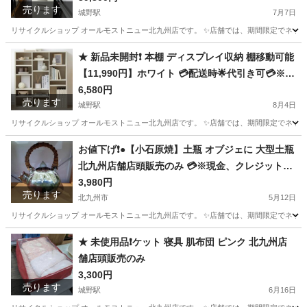
売ります
城野駅
スマホ決済対応※ 【配達は要決済前問い合わせ】
7月7日
リサイクルショップ オールモストニュー北九州店です。 ✨️店舗では、期間限定でネット
福岡
北九州市
城野駅
収納家具
商品
★ 新品未開封❗️ 本棚 ディスプレイ収納 棚移動可能
【11,990円】ホワイト 💳配送時🌟代引き可💳※現
金、クレジット、スマホ決済対応※
6,580円
売ります
城野駅
8月4日
リサイクルショップ オールモストニュー北九州店です。 ✨️店舗では、期間限定でネット
福岡
北九州市
城野駅
収納家具
商品
お値下げ❗️●【小石原焼】土瓶 オブジェに 大型土瓶
北九州店舗店頭販売のみ 💳※現金、クレジット、
スマホ決済対応※
3,980円
売ります
北九州市
5月12日
リサイクルショップ オールモストニュー北九州店です。 ✨️店舗では、期間限定でネット
福岡
北九州市
インテリア雑貨/小物
商品
★ 未使用品❗️ケット 寝具 肌布団 ピンク 北九州店
舗店頭販売のみ
3,300円
売ります
城野駅
6月16日