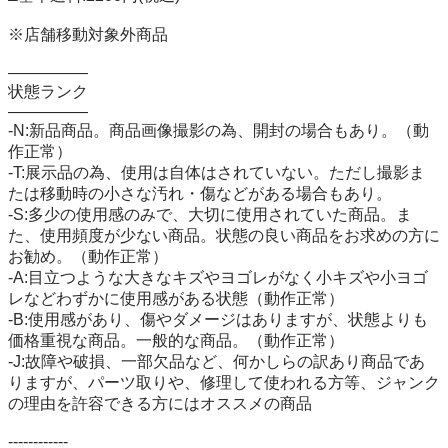
※店舗移動対象外商品

―――――

状態ランク

―――――

-N:新品商品。商品画像撮影の為、開封の場合もあり。（動
作正常）

-T:展示品の為、使用は自体はされていない。ただし撮影ま
たは移動時の小さな汚れ・傷などがある場合もあり。

-S:多少の使用感のみで、大切に使用されていた商品。ま
た、使用頻度が少ない商品。状態の良い商品をお求めの方に
お勧め。（動作正常）

-A:目立つような大きなキズやヨゴレがなく小キズや小ヨゴ
レなどわずかに使用感がある状態（動作正常）

-B:使用感があり、傷やダメージはありますが、状態よりも
価格重視な商品。一般的な商品。（動作正常）

-J:故障や破損、一部欠品など、何かしらの訳あり商品であ
りますが、パーツ取りや、修理して使われる方等、ジャンク
の理由を許容できる方にはオススメの商品

------------
