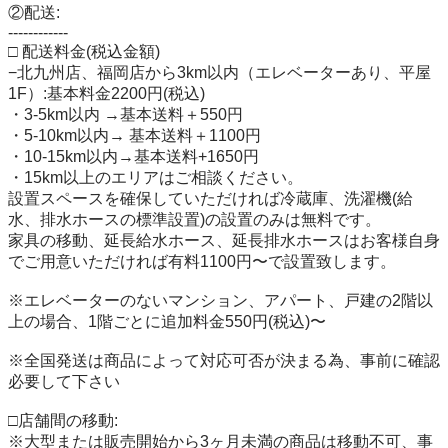
②配送:

------------

□ 配送料金(税込金額)

−北九州店、福岡店から3km以内（エレベーターあり、平屋
1F）:基本料金2200円(税込)

・3-5km以内 →基本送料＋550円

・5-10km以内→ 基本送料＋1100円

・10-15km以内→基本送料+1650円

・15km以上のエリアはご相談ください。

設置スペースを確保していただければ冷蔵庫、洗濯機(給
水、排水ホースの標準設置)の設置のみは無料です。

家具の移動、延長給水ホース、延長排水ホースはお客様自身
でご用意いただければ有料1100円〜で設置致します。

※エレベーターのないマンション、アパート、戸建の2階以
上の場合、1階ごとに追加料金550円(税込)〜

※全国発送は商品によって対応可否が決まる為、事前に確認
必要して下さい

□店舗間の移動:

※大型または販売開始から3ヶ月未満の商品は移動不可、事