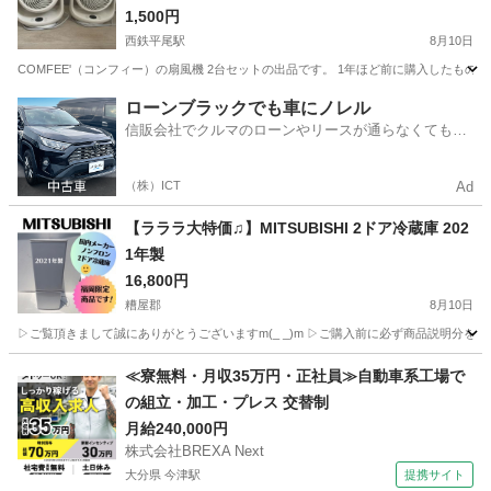
1,500円
西鉄平尾駅
8月10日
COMFEE'（コンフィー）の扇風機 2台セットの出品です。 1年ほど前に購入したもの
福岡
福岡市
西鉄平尾駅
季節、空調家電
ローンブラックでも車にノレル
信販会社でクルマのローンやリースが通らなくてもク
ルマをご利用いただけるサービスがあります！
（株）ICT
Ad
【ラララ大特価♫】MITSUBISHI 2ドア冷蔵庫 202
1年製
16,800円
糟屋郡
8月10日
▷ご覧頂きまして誠にありがとうございますm(_ _)m ▷ご購入前に必ず商品説明分を
福岡
糟屋郡
キッチン家電
≪寮無料・月収35万円・正社員≫自動車系工場で
の組立・加工・プレス 交替制
月給240,000円
株式会社BREXA Next
大分県 今津駅
提携サイト