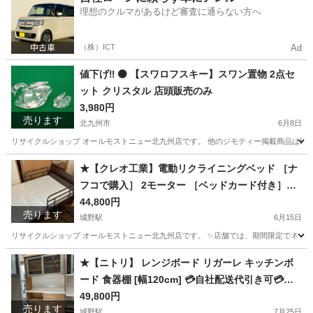
理想のクルマがあるけど審査に通らない方へ
（株）ICT
Ad
値下げ‼️ ⚫️ 【スワロフスキー】スワン置物 2点セ
ット クリスタル 店頭販売のみ
3,980円
売ります
北九州市
6月8日
リサイクルショップ オールモストニュー北九州店です。 他のジモティー掲載商品は以下サイトからご覧下さい。 (ス
福岡
北九州市
その他
仮予約
★【クレオ工業】電動リクライニングベッド ［ナ
フコで購入］ 2モーター ［ベッドカード付き］
［AP2-221M-H］【3ヶ月保証】💳配送時🌟代引き
44,800円
売ります
可💳※現金、クレジット、スマホ決済対応※
城野駅
6月15日
リサイクルショップ オールモストニュー北九州店です。 ✨️店舗では、期間限定でネット
福岡
北九州市
城野駅
ベッド
商品
★【ニトリ】 レンジボード リガーレ キッチンボ
ード 食器棚 [幅120cm] 💳自社配送代引き可💳※
現金、クレジット、スマホ決済対応※
49,800円
売ります
城野駅
7月25日