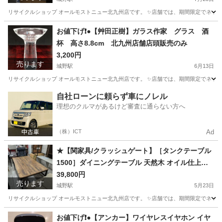
リサイクルショップ オールモストニュー北九州店です。 ✨️店舗では、期間限定でネット
福岡
北九州市
城野駅
収納家具
商品
お値下げ❗️●【艸田正樹】ガラス作家 グラス 酒
杯 高さ8.8cm 北九州店舗店頭販売のみ
3,200円
売ります
城野駅
6月13日
リサイクルショップ オールモストニュー北九州店です。 ✨️店舗では、期間限定でネット
福岡
北九州市
城野駅
食器
商品
自社ローンに頼らず車にノレル
理想のクルマがあるけど審査に通らない方へ
（株）ICT
Ad
★【関家具/クラッシュゲート】［タンクテーブル
1500］ダイニングテーブル 天然木 オイル仕上げ
【99,000円で購入】【配達に設置込み】💳配送時
39,800円
売ります
🌟代引き可💳※現金、クレジット、スマホ決済対
城野駅
5月23日
応※
リサイクルショップ オールモストニュー北九州店です。 ✨️店舗では、期間限定でネット
福岡
北九州市
城野駅
テーブル
商品
お値下げ❗️●【アンカー】ワイヤレスイヤホン イヤ