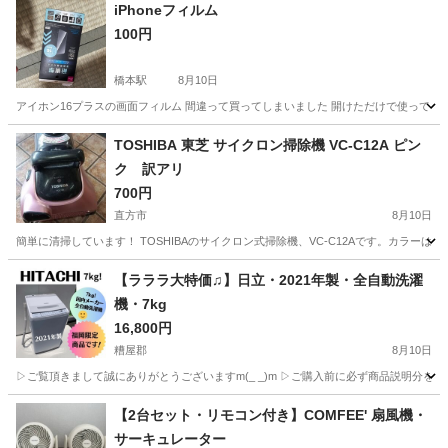
iPhoneフィルム
100円
橋本駅
8月10日
アイホン16プラスの画面フィルム 間違って買ってしまいました 開けただけで使ってませ
福岡
福岡市
橋本駅
電話、ＦＡＸ
アイホン
TOSHIBA 東芝 サイクロン掃除機 VC-C12A ピン
ク 訳アリ
700円
直方市
8月10日
簡単に清掃しています！ TOSHIBAのサイクロン式掃除機、VC-C12Aです。カラ
福岡
直方市
生活家電
【ラララ大特価♫】日立・2021年製・全自動洗濯
機・7kg
16,800円
糟屋郡
8月10日
▷ご覧頂きまして誠にありがとうございますm(_ _)m ▷ご購入前に必ず商品説明分を
福岡
糟屋郡
生活家電
商品
【2台セット・リモコン付き】COMFEE' 扇風機・
サーキュレーター