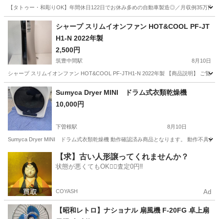
【タトゥー・和彫りOK】年間休日122日でお休み多めの自動車製造◎／月収例35万円
大分
中津市
今津駅
その他
シャープ スリムイオンファン HOT&COOL PF-JT
H1-N 2022年製
2,500円
筑豊中間駅
8月10日
シャープ スリムイオンファン HOT&COOL PF-JTH1-N 2022年製 【商品説明】 
福岡
中間市
筑豊中間駅
季節、空調家電
Sumyca Dryer MINI ドラム式衣類乾燥機
10,000円
下曽根駅
8月10日
Sumyca Dryer MINI ドラム式衣類乾燥機 動作確認済み商品となります。 動作
福岡
北九州市
下曽根駅
生活家電
【求】古い人形譲ってくれませんか？
状態が悪くてもOK🙆‍♀️査定0円‼️
COYASH
Ad
【昭和レトロ】ナショナル 扇風機 F-20FG 卓上扇