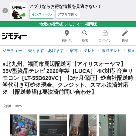
アプリならお得な情報を見逃さない！
インストール
アプリで開く
地元の掲示板 ジモティー 福岡版
福岡県
検索
ログイン
投稿
ジモティー
売ります・あげます
家電
テレビ
液晶テレビ
福岡
●北九州、福岡市周辺配送可【アイリスオーヤマ】
55V型液晶テレビ 2020年製［LUCA］ 4K対応 音声リ
モコン［LT-55B628VC］【3か月保証】💳自社配送時
🌟代引き可💳※現金、クレジット、スマホ決済対応
※ 【配送希望は要決済前問い合わせ】
投稿ID: 1hlffv