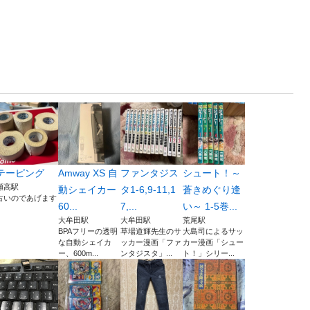
テーピング
Amway XS 自
ファンタジス
シュート！～
瀬高駅
動シェイカー
タ1-6,9-11,1
蒼きめぐり逢
古いのであげます
60...
7,...
い～ 1-5巻...
大牟田駅
大牟田駅
荒尾駅
BPAフリーの透明
草場道輝先生のサ
大島司によるサッ
な自動シェイカ
ッカー漫画「ファ
カー漫画「シュー
ー、600m...
ンタジスタ」...
ト！」シリー...