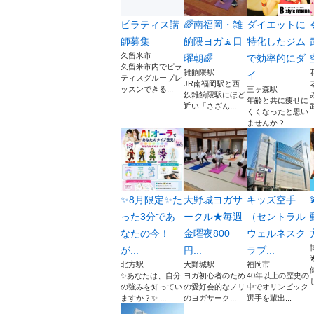
ピラティス講
🌈南福岡・雑
ダイエットに
師募集
餉隈ヨガ🧘日
特化したジム
久留米市
曜朝🌈
で効率的にダ
久留米市内でピラ
雑餉隈駅
イ...
ティスグループレ
JR南福岡駅と西
ッスンできる...
三ヶ森駅
鉄雑餉隈駅にほど
年齢と共に痩せに
近い「さざん...
くくなったと思い
ませんか？ ...
✨8月限定✨た
大野城ヨガサ
キッズ空手
った3分であ
ークル★毎週
（セントラル
なたの今！
金曜夜800
ウェルネスク
が...
円...
ラブ...
北方駅
大野城駅
福岡市
✨あなたは、自分
ヨガ初心者のため
40年以上の歴史の
の強みを知ってい
の愛好会的なノリ
中でオリンピック
ますか？✨ ...
のヨガサーク...
選手を輩出...