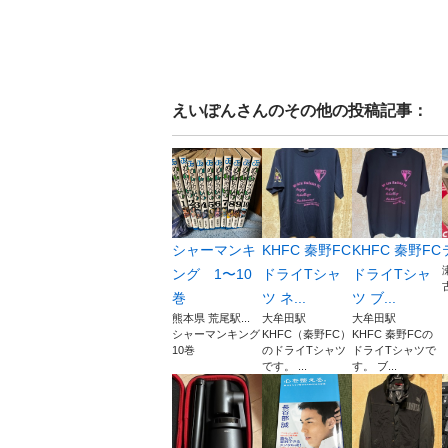
えいぽん
さんのその他の投稿記事：
シャーマンキ
KHFC 秦野FC
KHFC 秦野FC
ング 1〜10
ドライTシャ
ドライTシャ
巻
ツ ネ...
ツ ブ...
熊本県 荒尾駅...
大牟田駅
大牟田駅
シャーマンキング
KHFC（秦野FC）
KHFC 秦野FCの
10巻
のドライTシャツ
ドライTシャツで
です。 ...
す。 ブ...