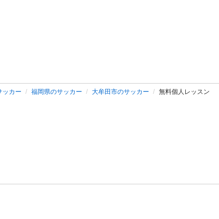
サッカー
福岡県のサッカー
大牟田市のサッカー
無料個人レッスン
バシーポリシー
プライバシー・ステートメント
健全化に資する運用