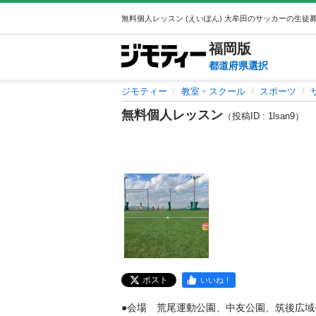
福岡
版
都道府県選択
ジモティー
教室・スクール
スポーツ
無料個人レッスン
（投稿ID : 1lsan9）
ポスト
いいね！
●会場　荒尾運動公園、中友公園、筑後広域