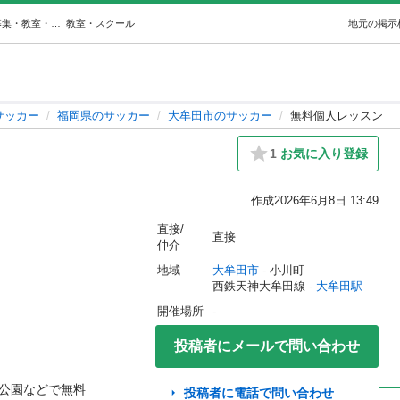
無料個人レッスン (えいぽん) 大牟田のサッカーの生徒募集・教室・スクールの広告掲示板｜ジモティー
教室・スクール
地元の掲示
サッカー
福岡県のサッカー
大牟田市のサッカー
無料個人レッスン
1
お気に入り登録
作成
2026年6月8日 13:49
直接/
直接
仲介
地域
大牟田市
 - 小川町
西鉄天神大牟田線 - 
大牟田駅
開催場所
-
投稿者にメールで問い合わせ
公園などで無料

投稿者に電話で問い合わせ