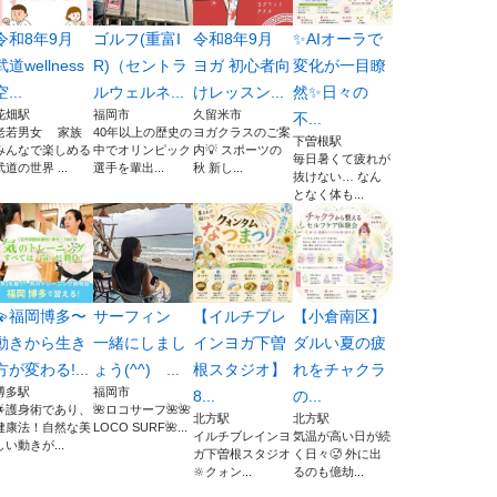
令和8年9月
ゴルフ(重富I
令和8年9月
✨AIオーラで
武道wellness
R)（セントラ
ヨガ 初心者向
変化が一目瞭
空...
ルウェルネ...
けレッスン...
然✨日々の
花畑駅
福岡市
久留米市
不...
老若男女 家族
40年以上の歴史の
ヨガクラスのご案
下曽根駅
みんなで楽しめる
中でオリンピック
内💡 スポーツの
毎日暑くて疲れが
武道の世界 ...
選手を輩出...
秋 新し...
抜けない… なん
となく体も...
💫福岡博多〜
サーフィン
【イルチブレ
【小倉南区】
動きから生き
一緒にしまし
インヨガ下曽
ダルい夏の疲
方が変わる!...
ょう(^^) ...
根スタジオ】
れをチャクラ
博多駅
福岡市
8...
の...
🌟護身術であり、
🌺ロコサーフ🌺🌺
北方駅
北方駅
健康法！自然な美
LOCO SURF🌺...
イルチブレインヨ
気温が高い日が続
しい動きが...
ガ下曽根スタジオ
く日々🥵 外に出
🔆クォン...
るのも億劫...