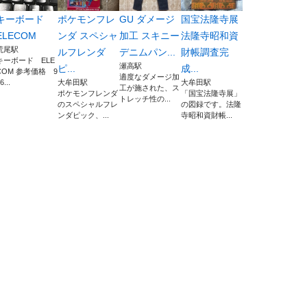
キーボード
ポケモンフレ
GU ダメージ
国宝法隆寺展
ELECOM
ンダ スペシャ
加工 スキニー
法隆寺昭和資
荒尾駅
ルフレンダ
デニムパン...
財帳調査完
キーボード ELE
瀬高駅
ピ...
成...
COM 参考価格 9
適度なダメージ加
6...
大牟田駅
大牟田駅
工が施された、ス
ポケモンフレンダ
「国宝法隆寺展」
トレッチ性の...
のスペシャルフレ
の図録です。法隆
ンダピック、...
寺昭和資財帳...