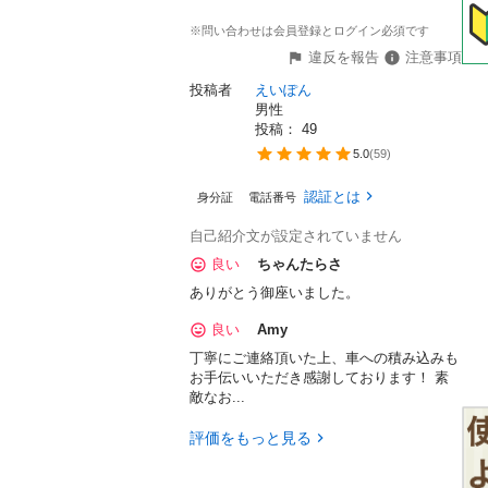
※問い合わせは会員登録とログイン必須です
違反を報告
注意事項
投稿者
えいぽん
男性
投稿： 
49
5.0
(
59
)
認証とは
身分証
電話番号
自己紹介文が設定されていません
良い
ちゃんたらさ
ありがとう御座いました。
良い
Amy
丁寧にご連絡頂いた上、車への積み込みも
お手伝いいただき感謝しております！ 素
敵なお...
評価をもっと見る