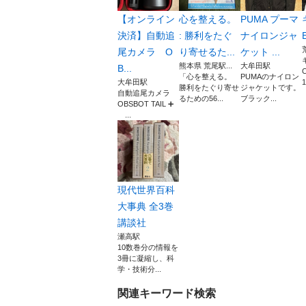
【オンライン
心を整える。
PUMA プーマ
決済】自動追
: 勝利をたぐ
ナイロンジャ
尾カメラ O
り寄せるた...
ケット ...
熊本県 荒尾駅...
大牟田駅
B...
「心を整える。
PUMAのナイロン
大牟田駅
1
勝利をたぐり寄せ
ジャケットです。
自動追尾カメラ
るための56...
ブラック...
OBSBOT TAIL ➕
...
現代世界百科
大事典 全3巻
講談社
瀬高駅
10数巻分の情報を
3冊に凝縮し、科
学・技術分...
関連キーワード検索