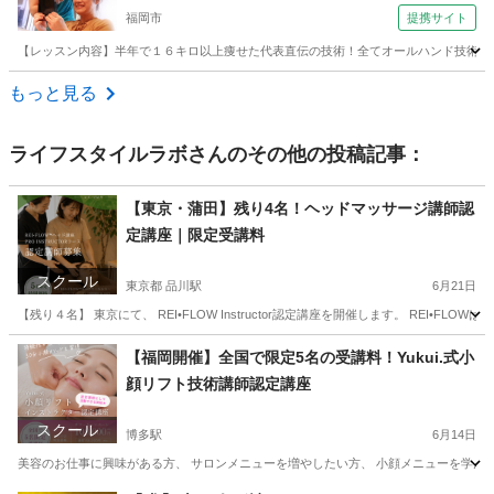
福岡市
提携サイト
校）
【レッスン内容】半年で１６キロ以上痩せた代表直伝の技術！全てオールハンド技術で行
福岡
福岡市
エステ
もっと見る
ライフスタイルラボ
さんのその他の投稿記事：
【東京・蒲田】残り4名！ヘッドマッサージ講師認
定講座｜限定受講料
スクール
東京都 品川駅
6月21日
【残り４名】 東京にて、 REI•FLOW Instructor認定講座を開催します。 REI•
東京
江東区
品川駅
美容健康
講座
【福岡開催】全国で限定5名の受講料！Yukui.式小
顔リフト技術講師認定講座
スクール
博多駅
6月14日
美容のお仕事に興味がある方、 サロンメニューを増やしたい方、 小顔メニューを学んでみたい方