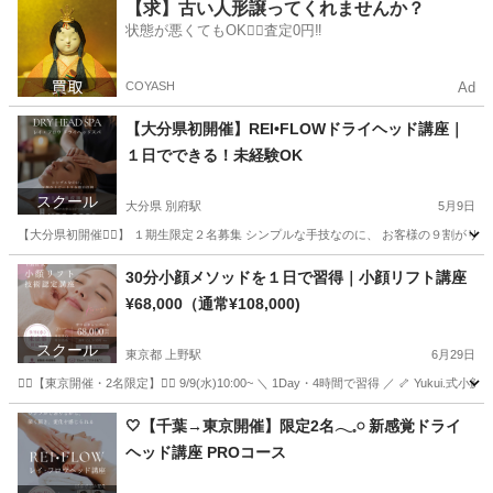
福岡
福岡市
博多駅
リフトアップ
小顔
【求】古い人形譲ってくれませんか？
状態が悪くてもOK🙆‍♀️査定0円‼️
COYASH
Ad
【大分県初開催】REI•FLOWドライヘッド講座｜
１日でできる！未経験OK
スクール
大分県 別府駅
5月9日
【大分県初開催❤️‍🔥】 １期生限定２名募集 シンプルな手技なのに、 お客様の９割がリピートす
大分
別府市
別府駅
快眠
30分小顔メソッドを１日で習得｜小顔リフト講座
¥68,000（通常¥108,000)
スクール
東京都 上野駅
6月29日
❤️‍🔥【東京開催・2名限定】❤️‍🔥 9/9(水)10:00~ ＼ 1Day・4時間で習得 ／ 🦴 Y
東京
墨田区
上野駅
その他
小顔
🤍【千葉→東京開催】限定2名𓂃𓈒𓏸 新感覚ドライ
ヘッド講座 PROコース