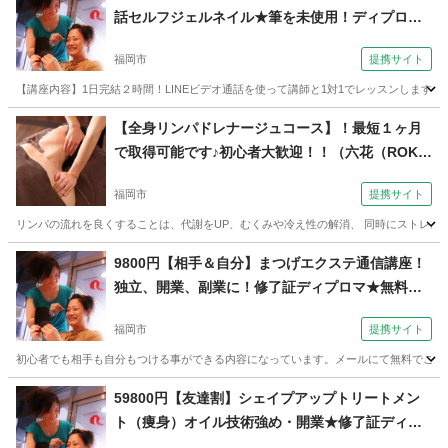
話セルフジェルネイル★筆を未使用！ディプロマ
発行（コミュニケーションサロン サブリナ 福岡
福岡市
提携サイト
校）
【講座内容】1日完結２時間！LINEビデオ通話を使って講師と1対1でレッスンします
福岡
福岡市
ネイル
【全身リンパドレナージュコース】！最短１ヶ月
で取得可能です♪初心者大歓迎！！（六花（ROKK
A）school 福岡天神校）
福岡市
提携サイト
リンパの流れを良くすることは、代謝をUP、むくみや冷え性の解消、 同時にストレスも
福岡
福岡市
マッサージ
9800円【相手＆自分】まつげエクステ通信講座！
独立、開業、副業に！修了証ディプロマ★無料質
問OK（コミュニケーションサロン サブリナ 福
福岡市
提携サイト
岡校）
初心者でも相手も自分もつける事ができる内容になっています。メールにて無料でご質問
福岡
福岡市
メイク
59800円【友達割】シェイプアップトリートメン
ト（痩身）オイル技術強め・開業★修了証ディプ
ロマ（コミュニケーションサロン サブリナ 福岡