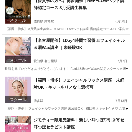
【佐賀県の方へ】博多開催｜REI•FLOWヘッド講
師認定コース 8月受講生募集
スクール
佐賀県 鳥栖駅
6月30日
【福岡・博多】 8月受講生募集𓂃𓈒𓏸 REI•FLOWヘッド講座 講師認定コースのご案内
佐賀
佐賀市
鳥栖駅
ヘッドスパ
ヘッド
【名古屋開催】1Day4時間で習得❤️‍🔥フェイシャル
＆眉Wax講座 ｜未経験OK
スクール
愛知県 名古屋駅
7月7日
投稿を見ていただきありがとうございます！ Facial＆Brow Waxの認定スクール⭐️ 
愛知
名古屋市
名古屋駅
その他
フェイシャル
【福岡・博多】フェイシャルワックス講座｜未経
験OK・キットあり／なし選択可
スクール
博多駅
7月13日
【福岡・博多】 フェイシャルワックス講座 未経験OK｜初回導入キット付き🤍 ご覧いただきありが
福岡
福岡市
博多駅
その他
フェイシャル
ジモティー限定受講料｜新しい耳つぼ♡引き寄せ
耳つぼセラピスト講座