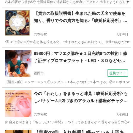
六本松駅から徒歩5分 七隈線延伸で博多駅からも便利にアクセス 出来るようになりまし
福岡
福岡市
六本松駅
マッサージ
【貴方の取扱説明書】生まれた時の氏名で使命を
知り、香りで今の貴方を知る♪「嗅覚反応分析」＆
SCRミニリーディング体験（対面）
六本松駅
7月26日
“香り”で今の自分の心と体を視える化。 “生まれたときの名前”から、今世のあなたの役割
福岡
福岡市
六本松駅
アロマ
福岡
福岡市
六本松駅
69800円！マツエク講座★１日完結6つの技術！修
了証ディプロマ★フラット・LED・３Ｄなどセッ
アロマ
嗅覚
ト（コミュニケーションサロン サブリナ 福岡
福岡市
提携サイト
校）
【講座内容】マンツーマンで①シングル（１本のまつげに１本つける）②３Ｄボリューム
福岡
福岡市
メイク
今の「わたし」をまるっと味見！嗅覚反応分析×も
しバナゲーム×気づきのアラカルト講座🌿チャクラ
漢和オイル体験付き♪
六本松駅
7月26日
🌼 自分と向き合う「ちょっといい時間」、つくってみませんか？ 香りから自分の心と体
福岡
福岡市
六本松駅
アロマ
福岡
福岡市
六本松駅
【実家の押し入れ整理】眠っている人形あ