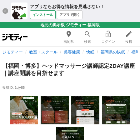
アプリならお得な情報を見逃さない！
インストール
アプリで開く
地元の掲示板 ジモティー 福岡版
福岡県
検索
ログイン
投稿
ジモティー
教室・スクール
美容健康
快眠
福岡県の快眠
福岡
【福岡・博多】ヘッドマッサージ講師認定2DAY講座
｜講座開講を目指せます
投稿ID: 1pjy85