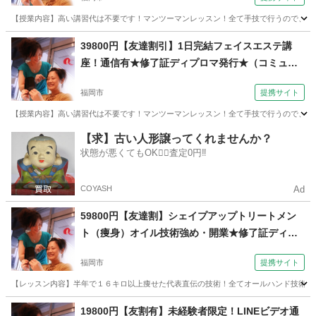
【授業内容】高い講習代は不要です！マンツーマンレッスン！全て手技で行うので、高い
福岡
福岡市
エステ
39800円【友達割引】1日完結フェイスエステ講
座！通信有★修了証ディプロマ発行★（コミュニ
ケーションサロン サブリナ 福岡校）
福岡市
提携サイト
【授業内容】高い講習代は不要です！マンツーマンレッスン！全て手技で行うので、高い
福岡
福岡市
エステ
【求】古い人形譲ってくれませんか？
状態が悪くてもOK🙆‍♀️査定0円‼️
COYASH
Ad
59800円【友達割】シェイプアップトリートメン
ト（痩身）オイル技術強め・開業★修了証ディプ
ロマ（コミュニケーションサロン サブリナ 福岡
福岡市
提携サイト
校）
【レッスン内容】半年で１６キロ以上痩せた代表直伝の技術！全てオールハンド技術で行
福岡
福岡市
エステ
19800円【友割有】未経験者限定！LINEビデオ通