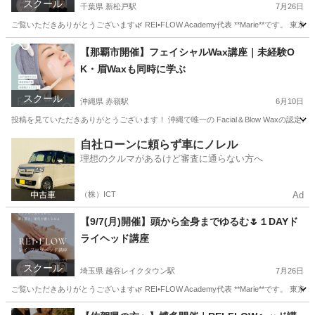
スクール
千葉県 新松戸駅
7月26日
ご覧いただきありがとうございます🌿 REI•FLOW Academy代表 **Marie**です。 東京都
千葉
松戸市
新松戸駅
ヘッドスパ
ヘッド
【那覇市開催】フェイシャルWax講座｜未経験O
K・眉Waxも同時に学ぶ
スクール
沖縄県 赤嶺駅
6月10日
投稿を見ていただきありがとうございます！ 沖縄で唯一の Facial＆Blow Waxの認
沖縄
宮古郡
赤嶺駅
美容健康
フェイシャル
自社ローンに頼らず車にノレル
理想のクルマがあるけど審査に通らない方へ
（株）ICT
Ad
【9/7(月)開催】頭から全身までゆるむ🌷１DAYド
ライヘッド講座
スクール
埼玉県 越谷レイクタウン駅
7月26日
ご覧いただきありがとうございます🌿 REI•FLOW Academy代表 **Marie**です。 東
埼玉
川越市
越谷レイクタウン駅
快眠
ヘッド