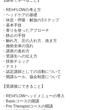
【講座で学べること】

・REI•FLOWの考え方

・ヘッドケアの基礎

・休息・呼吸・解放の3ステップ

・基本手技

・香りを使ったアプローチ

・静止の手技

・触れ方、圧の入れ方、抜き方

・施術全体の流れ

・講座の進め方

・受講生への伝え方

・技術チェック

・テスト

・認定講師としての活動について

・開講ルール、協会制度について

【受講後にできること】

・REI•FLOWヘッドメニューの導入

・Basicコースの開講

・Pro Therapistコースの開講
