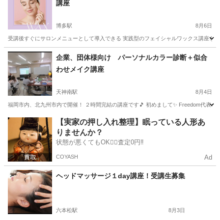
講座
博多駅
8月6日
受講後すぐにサロンメニューとして導入できる 実践型のフェイシャルワックス講座を開催し
福岡
福岡市
博多駅
スキンケア
企業、団体様向け パーソナルカラー診断＋似合
わせメイク講座
天神南駅
8月4日
福岡市内、北九州市内で開催！ ２時間完結の講座です🎵 初めまして✨ Freedom代表のMi
福岡
福岡市
天神南駅
その他
パーソナルカラー
【実家の押し入れ整理】眠っている人形あ
りませんか？
状態が悪くてもOK🙆‍♀️査定0円‼️
COYASH
Ad
ヘッドマッサージ１day講座！受講生募集
六本松駅
8月3日