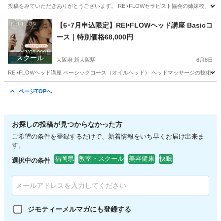
投稿をみていただきありがとうございます。 REI•FLOWセラピスト協会の姉妹校、 Light
沖縄
那覇市
赤嶺駅
美容健康
フェイシャル
【6･7月申込限定】REI•FLOWヘッド講座 Basicコ
ース｜特別価格68,000円
スクール
大阪府 新大阪駅
6月8日
REI•FLOWヘッド講座 ベーシックコース（オイルヘッド） ヘッドマッサージの技術を、 
大阪
大阪市
新大阪駅
快眠
ヘッド
ページTOPへ
お探しの投稿が見つからなかった方
ご希望の条件を登録するだけで、新着情報をいち早くお届け出来ま
す。
福岡県
教室・スクール
美容健康
快眠
選択中の条件
ジモティーメルマガにも登録する