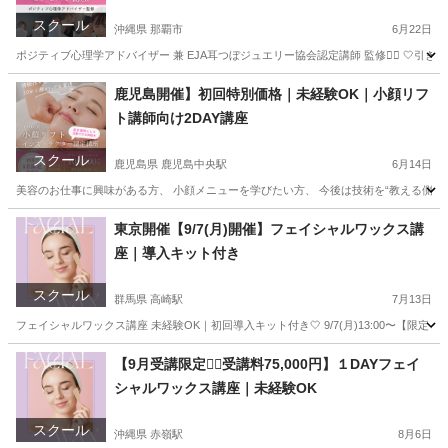
スクール
沖縄県 那覇市
6月22日
ポジティブ心理学アドバイザー 兼 EJA耳つぼジュエリー協会認定講師 監修❤️‍🔥 🤍
沖縄
那覇市
美容健康
つぼ
鹿児島開催】初回特別価格｜未経験OK｜小顔リフ
ト講師向け2DAY講座
スクール
鹿児島県 鹿児島中央駅
6月14日
美容のお仕事に興味がある方、 小顔メニューを学びたい方、 今後は技術を“教える側”として
鹿児島
鹿児島市
鹿児島中央駅
リフトアップ
小顔
東京開催【9/7(月)開催】フェイシャルワックス講
座｜導入キット付き
スクール
群馬県 高崎駅
7月13日
フェイシャルワックス講座 未経験OK｜初回導入キット付き🤍 9/7(月)13:00〜【限定２名】 ご
群馬
前橋市
高崎駅
スキンケア
フェイシャル
【9月受講限定❤️‍🔥受講料75,000円】１DAYフェイ
シャルワックス講座｜未経験OK
スクール
沖縄県 赤嶺駅
8月6日