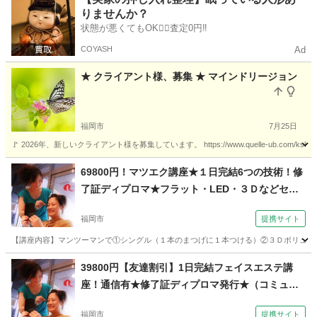
りませんか？
アロマ
嗅覚
状態が悪くてもOK🙆‍♀️査定0円‼️
COYASH
Ad
★ クライアント様、募集 ★ マインドリージョン
福岡市
7月25日
🚩 2026年、新しいクライアント様を募集しています。 https://www.quelle-ub.com
福岡
福岡市
その他
リージョン
69800円！マツエク講座★１日完結6つの技術！修
了証ディプロマ★フラット・LED・３Ｄなどセッ
ト（コミュニケーションサロン サブリナ 福岡
福岡市
提携サイト
校）
【講座内容】マンツーマンで①シングル（１本のまつげに１本つける）②３Ｄボリューム
福岡
福岡市
メイク
39800円【友達割引】1日完結フェイスエステ講
座！通信有★修了証ディプロマ発行★（コミュニ
ケーションサロン サブリナ 福岡校）
福岡市
提携サイト