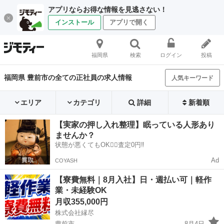
アプリならお得な情報を見逃さない！
インストール
アプリで開く
福岡県
検索
ログイン
投稿
福岡県 豊前市の全ての正社員の求人情報
人気キーワード
エリア
カテゴリ
詳細
新着順
【実家の押し入れ整理】眠っている人形あり
ませんか？
状態が悪くてもOK🙆‍♀️査定0円‼️
Ad
COYASH
【寮費無料｜8月入社】日・週払い可｜軽作
業・未経験OK
月収355,000円
株式会社縁尽
豊前市
8月4日