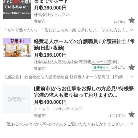
るまでサポート
り） ...
月収360,000円
株式会社ウェルマネ
豊前市
1月6日
「今すぐ働きたい」 「住むところも一緒に探したい」 そんな方に向け
たお仕事をご紹介しています。 ◆ こんな方におすすめ ・すぐに働き
福岡
豊前市
物流
未経験
軽費老人ホームでの介護職員 / 介護福祉士 / 常
たい ・寮付きの仕事を探している ・所持金が少ない／今月が厳しい
勤(日勤+夜勤)
...
月収186,100円
社会福祉法人豊光福祉会 軽費老人ホーム望海荘
6月17日
提携サイト
豊前市
【施設名】 社会福祉法人豊光福祉会 軽費老人ホーム望海荘 【勤務
地】 福岡県 豊前市 【アクセス】 豊前松江駅から徒歩18分 豊前松江
福岡
豊前市
介護福祉士
[豊前市]からお仕事をお探しの方必見!!待機寮
駅/宇島駅/0駅 【雇用形態】常勤(日勤+夜勤) 【募集職種】介護職員
完備の求人も取り扱っておりますの…
【給...
月収400,000円
クイックコンサルティング
豊前市
12月31日
『数ある求人の中から弊社の求人をご覧いただきありがとうございま
す!!』 全国に様々な求人を取り扱っておりご希望条件やご状況に応じ
福岡
豊前市
その他
交代勤務
てマッチしそうな求人をご案内いたします!! 応募前に相談だけしてみ