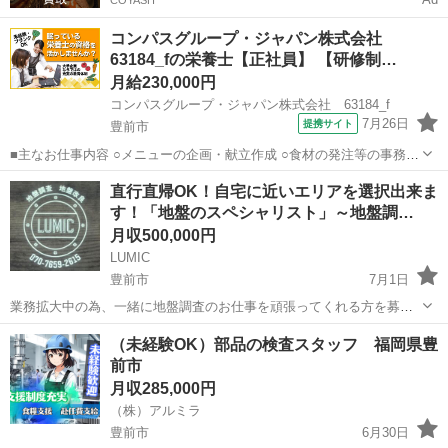
コンパスグループ・ジャパン株式会社
63184_fの栄養士【正社員】 【研修制…
月給230,000円
コンパスグループ・ジャパン株式会社 63184_f
7月26日
提携サイト
豊前市
■主なお仕事内容 ○メニューの企画・献立作成 ○食材の発注等の事務作
業 ○調理補助 等 入社後の主な流れ ・入社後は店長と一緒に店舗全
福岡
豊前市
栄養士
直行直帰OK！自宅に近いエリアを選択出来ま
体の把握をしながら業務を覚えて頂きます。 ↓ ・お仕事が慣れてきた
す！「地盤のスペシャリスト」～地盤調…
ら、献立・メニューの...
月収500,000円
LUMIC
豊前市
7月1日
業務拡大中の為、一緒に地盤調査のお仕事を頑張ってくれる方を募集
しております！ 地盤調査とは、建物を建てる前にその地盤が大丈夫な
福岡
豊前市
その他
業務
（未経験OK）部品の検査スタッフ 福岡県豊
のかを調査をする大事な作業になります！ 難しい作業に感じるかもし
前市
れませんが、作業自体は機械...
月収285,000円
（株）アルミラ
豊前市
6月30日