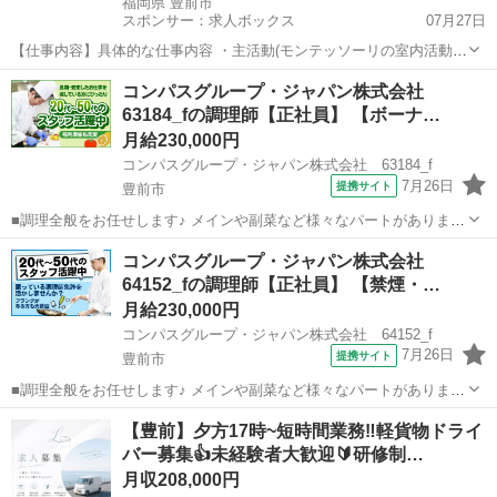
福岡県 豊前市
スポンサー：求人ボックス
07月27日
【仕事内容】具体的な仕事内容 ・主活動(モンテッソーリの室内活動、
戸外あそび(園庭・散歩)、スポーツ教室、ライモーメソッド、あるて
正社員
コンパスグループ・ジャパン株式会社
(芸術活動)、クッキングなど多彩な活動を行なっています) ・着替えや
63184_fの調理師【正社員】 【ボーナ…
食事の補助 など 保育への想い...
月給230,000円
コンパスグループ・ジャパン株式会社 63184_f
7月26日
提携サイト
豊前市
■調理全般をお任せします♪ メインや副菜など様々なパートがあります
が、まずは副菜からスタート。 《1日の流れ》 1.調理の準備 器具の
福岡
豊前市
調理師
コンパスグループ・ジャパン株式会社
スイッチやガスを点けます 2.食材の確認と下ごしらえ 3.調理スタート
64152_fの調理師【正社員】 【禁煙・…
4.自分の持ち...
月給230,000円
コンパスグループ・ジャパン株式会社 64152_f
7月26日
提携サイト
豊前市
■調理全般をお任せします♪ メインや副菜など様々なパートがあります
が、まずは副菜からスタート。 《1日の流れ》 1.調理の準備 器具の
福岡
豊前市
調理師
【豊前】夕方17時~短時間業務‼️軽貨物ドライ
スイッチやガスを点けます 2.食材の確認と下ごしらえ 3.調理スタート
バー募集👍未経験者大歓迎🔰研修制…
4.自分の持ち...
月収208,000円