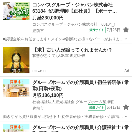
福岡
豊前市
宇島駅
ドライバー
業務
コンパスグループ・ジャパン株式会社
市、日南市、宮崎市内、霧島市、姶良市、鹿屋市、大牟田市、みやま
63184_fの調理師【正社員】 【ボーナ…
市、鳥栖市、玉名市、朝倉市、苅田町、...
月給230,000円
コンパスグループ・ジャパン株式会社 63184_f
7月26日
提携サイト
豊前市
■調理全般をお任せします♪ メインや副菜など様々なパートがあります
が、まずは副菜からスタート。 《1日の流れ》 1.調理の準備 器具の
福岡
豊前市
調理師
【求】古い人形譲ってくれませんか？
スイッチやガスを点けます 2.食材の確認と下ごしらえ 3.調理スタート
状態が悪くてもOK🙆‍♀️査定0円‼️
4.自分の持ち...
Ad
COYASH
グループホームでの介護職員 / 初任者研修 / 常
勤(日勤+夜勤)
月収186,100円
社会福祉法人豊光福祉会 グループホーム望海荘
6月17日
提携サイト
豊前市
働きながら資格取得が目指せる！(初任者研修・実務者研修・介護福祉
士)/利用者人数５０人以下 【施設名】 社会福祉法人豊光福祉会 グルー
福岡
豊前市
介護福祉士
グループホームでの介護職員 / 介護福祉士 / 常
プホーム望海荘 【勤務地】 福岡県 豊前市 【アクセス】 豊前松江駅か