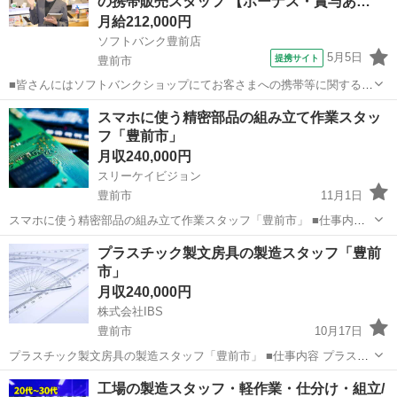
の携帯販売スタッフ 【ボーナス・賞与あ…
います。自動化された設備を...
月給212,000円
ソフトバンク豊前店
5月5日
提携サイト
豊前市
■皆さんにはソフトバンクショップにてお客さまへの携帯等に関する接
客や販売、 各種受付を行っていただきます。（主な仕事内容は下記の
福岡
豊前市
その他
スマホに使う精密部品の組み立て作業スタッ
通りです） ・新規契約や機種変更など各種受付 ・操作案内 ・店舗デ
フ「豊前市」
ィスプレイやPOPの作成 ・...
月収240,000円
スリーケイビジョン
豊前市
11月1日
スマホに使う精密部品の組み立て作業スタッフ「豊前市」 ■仕事内容
スマートフォンに使用される精密部品（センサー、カメラモジュー
福岡
豊前市
その他
未経験
プラスチック製文房具の製造スタッフ「豊前
ル、コネクタなど）の組み立て作業スタッフとして、部品の組み立
市」
て、接続、検査、梱包作業を担当...
月収240,000円
株式会社IBS
豊前市
10月17日
プラスチック製文房具の製造スタッフ「豊前市」 ■仕事内容 プラスチ
ック製文房具の製造スタッフとして、定規、ペンケース、クリップボ
福岡
豊前市
その他
未経験
工場の製造スタッフ・軽作業・仕分け・組立/
ードなどのプラスチック製文房具を製造する業務を担当します。原材