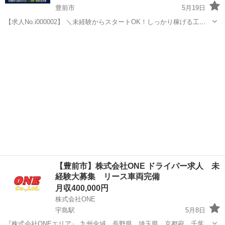
豊前市
5月19日
【求人No.i000002】 ＼未経験からスタートOK！しっかり稼げる工場
ワーク🧑‍🏭／ 👉ここがポイント 🚩時給1600円（深夜は時給2000円）
福岡
豊前市
その他
未経験
でしっかり収入💮 🚩寮費ずっと無料！ラクラク送迎🎵猫OK😸 🚩...
【豊前市】株式会社ONE ドライバー求人 未
経験大募集 リース車両完備
月収400,000円
株式会社ONE
宇島駅
5月8日
『株式会社ONEエリア』 九州全域 長野県 埼玉県 京都府 千葉県