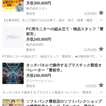
月収300,000円
株式会社リオン
豊前市
11月26日
【仕事内容】 主に工場内でのお仕事で、組立・加工・検査・梱包・仕
分けなど様々な職種があります。 大手メーカーを中心に自動車・半導
福岡
豊前市
工場
単純作業
PC用モニターの組み立て・検品スタッフ「豊
体・電子・機械・食品など業種も幅広いです。 仕事はじっくりコツコ
前市」
ツ！単純作業が中心です。 ...
月収240,000円
株式会社IBS
豊前市
11月14日
PC用モニターの組み立て・検品スタッフ「豊前市」 ■仕事内容 PC用
モニターの組み立て・検品スタッフとして、部品の組み立て作業、動
福岡
豊前市
その他
未経験
タッチパネルで操作するプラスチック製造オ
作確認、外観検査、梱包作業を担当します。 正確で効率的な作業を通
ペレーター「豊前市」
じて、高品質な製品を...
月収240,000円
スリーケイビジョン
豊前市
11月3日
タッチパネルで操作するプラスチック製造オペレーター「豊前市」 ■
仕事内容 タッチパネルを使用して操作するプラスチック製造オペレー
福岡
豊前市
その他
オペレーター
ソフトバンク豊前店のソフトバンクショップ
ターとして、製造機械を管理し、プラスチック製品の加工や成形を行