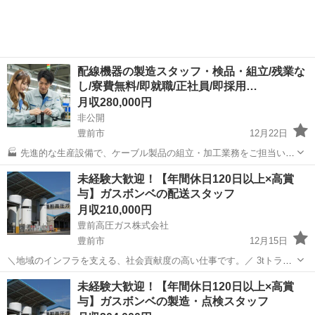
たい方やどんな求人があるか...
配線機器の製造スタッフ・検品・組立/残業な
し/寮費無料/即就職/正社員/即採用…
月収280,000円
非公開
豊前市
12月22日
🏭 先進的な生産設備で、ケーブル製品の組立・加工業務をご担当いた
だきます。 📋 業務の流れは非常にシンプル。機械へのセッティングか
福岡
豊前市
工場
業務
未経験大歓迎！【年間休日120日以上×高賞
ら、製品の取り出し、そしてボタン操作まで、一連の作業を順序立て
与】ガスボンベの配送スタッフ
て実施していただきます。最...
月収210,000円
豊前高圧ガス株式会社
豊前市
12月15日
＼地域のインフラを支える、社会貢献度の高い仕事です。／ 3tトラッ
クを使用して、高圧ガスボンベの配送および交換作業をお願いしま
福岡
豊前市
配送
未経験
未経験大歓迎！【年間休日120日以上×高賞
す。 【具体的な仕事内容】 ■高圧ガスボンベの配送 ■ ボンベ交換作業
与】ガスボンベの製造・点検スタッフ
■お客様への...