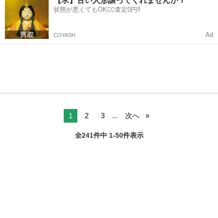
【求】古い人形譲ってくれませんか？
状態が悪くてもOK🙆‍♀️査定0円‼️
Ad
COYASH
1
2
3
...
次へ
全241件中 1-50件表示