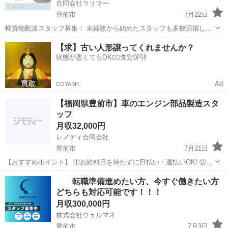
合同会社ラリマー
豊前市
7月22日
軽貨物配送スタッフ募集！ 未経験から始めたスタッフも多数活躍して
います✨ 【仕事内容】 通販商品の個人宅への配送 【勤務時間】
福岡
豊前市
物流
未経験
【求】古い人形譲ってくれませんか？
17:00~21:00 慣れた方は19:30頃終了 【勤務日数】 週4日～相談OK！
状態が悪くてもOK🙆‍♀️査定0円‼️
シ...
Ad
COYASH
【福岡県豊前市】車のエンジン部品製造スタ
ッフ
月収32,000円
レメディ合同会社
豊前市
7月21日
【おすすめポイント】 ①お給料日を待たずに日払い・週払いOK! ②今
だけ入社祝金30〜100万円ドドーンと支給!! 月収30万円以上、年収400
福岡
豊前市
物流
社宅
転職準備進めたい方、今すぐ働きたい方
万円以上も可能 入社祝金とあわせて1年で500万稼ごっ✊️ ③...
どちらも対応可能です！！！
月収300,000円
株式会社ウェルマネ
豊前市
7月3日