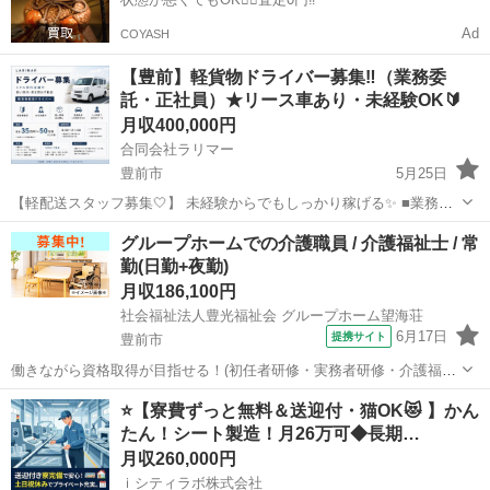
Ad
COYASH
【豊前】軽貨物ドライバー募集‼️（業務委
託・正社員）★リース車あり・未経験OK🔰
月収400,000円
合同会社ラリマー
豊前市
5月25日
【軽配送スタッフ募集🤍】 未経験からでもしっかり稼げる✨ ■業務内
容 軽自動車での個人宅への配送業務📦 一般宅配、ポスト投函のみの配
福岡
豊前市
ドライバー
未経験
グループホームでの介護職員 / 介護福祉士 / 常
達🚚 ■勤務時間 9:00〜配送終了まで 慣れた方は19:30頃終了✨ ■勤務日
勤(日勤+夜勤)
数 ...
月収186,100円
社会福祉法人豊光福祉会 グループホーム望海荘
6月17日
提携サイト
豊前市
働きながら資格取得が目指せる！(初任者研修・実務者研修・介護福祉
士)/利用者人数５０人以下 【施設名】 社会福祉法人豊光福祉会 グルー
福岡
豊前市
介護福祉士
⭐【寮費ずっと無料＆送迎付・猫OK😻 】かん
プホーム望海荘 【勤務地】 福岡県 豊前市 【アクセス】 豊前松江駅か
たん！シート製造！月26万可◆長期…
ら徒歩7分 豊...
月収260,000円
ｉシティラボ株式会社