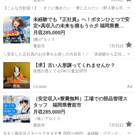
【こんな方歓迎！】 ・すぐに働きたい ・寮に入りたい（即入寮も可）
・日払い、週払いを利用したい ・稼ぎたい ・モクモク作業がしたい
福岡
豊前市
工場
未経験
未経験でも『正社員』へ！ボタンひとつで安
・未経験から始めたい まずはお気軽にご相談ください◎ ↓↓↓↓...
定×高収入の未来を掴もう☆彡 福岡県豊…
月収285,000円
(株)アルミラ
豊前市
7月31日
＼安定した正社員のお仕事をお探しの方必見！／ 「未経験から正社員
になれる？」 「すぐに働ける仕事が知りたい！」 「長期安定の職場で
福岡
豊前市
工場
未経験
【求】古い人形譲ってくれませんか？
働きたい！」 ⇒ そんなアナタにピッタリの正社員求人をご紹介！ ...
状態が悪くてもOK🙆‍♀️査定0円‼️
Ad
COYASH
（安定収入×寮費無料）工場での部品管理ス
タッフ 福岡県豊前市
月収285,000円
（株）アルミラ
豊前市
7月31日
今すぐ新生活スタートできます🌟 20代〜40代、未経験・ブランク