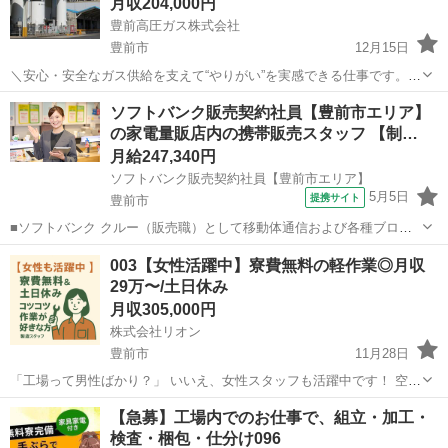
月収204,000円
豊前高圧ガス株式会社
豊前市
12月15日
＼安心・安全なガス供給を支えて“やりがい”を実感できる仕事です。／
【具体的な仕事内容】 ■ 高圧ガス容器の検査 └ 外観チェックや専用
福岡
豊前市
その他
未経験
ソフトバンク販売契約社員【豊前市エリア】
機械を使ったテストを行います。 ■ 高圧ガス容器の組み換え └ 部...
の家電量販店内の携帯販売スタッフ 【制…
月給247,340円
ソフトバンク販売契約社員【豊前市エリア】
5月5日
提携サイト
豊前市
■ソフトバンク クルー（販売職）として移動体通信および各種ブロー
ドバンドサービスの提案・販売をお任せします。 【具体的な業務内
福岡
豊前市
その他
003【女性活躍中】寮費無料の軽作業◎月収
容】 ・スマートフォンなどの販売 ・新規加入やプラン変更の事務手続
29万〜/土日休み
き ・その他、各種商品・サービ...
月収305,000円
株式会社リオン
豊前市
11月28日
「工場って男性ばかり？」 いいえ、女性スタッフも活躍中です！ 空調
完備のキレイな職場で、 座り作業や検査など体への負担少なめ◎ ▼月
福岡
豊前市
工場
30代
【急募】工場内でのお仕事で、組立・加工・
収例 29.5万円〜38.5万円 ▼仕事内容 ・電子部品の検査 ...
検査・梱包・仕分け096