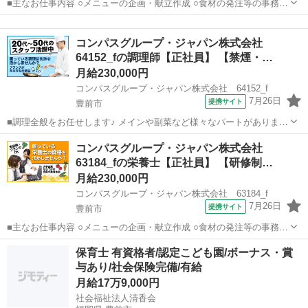
■主なお仕事内容 ○メニューの企画・献立作成 ○食材の発注等の事務作
業 ○調理補助 等 入社後の主な流れ ・入社後は店長と一緒に店舗全
福岡
豊前市
栄養士
体の把握をしながら業務を覚えて頂きます。 ↓ ・お仕事が慣れてきた
コンパスグループ・ジャパン株式会社
ら、献立・メニューの...
64152_fの調理師【正社員】 【禁煙・…
月給230,000円
コンパスグループ・ジャパン株式会社 64152_f
7月26日
提携サイト
豊前市
■調理全般をお任せします♪ メインや副菜など様々なパートがあります
が、まずは副菜からスタート。 《1日の流れ》 1.調理の準備 器具の
福岡
豊前市
調理師
コンパスグループ・ジャパン株式会社
スイッチやガスを点けます 2.食材の確認と下ごしらえ 3.調理スタート
63184_fの栄養士【正社員】 【研修制…
4.自分の持ち...
月給230,000円
コンパスグループ・ジャパン株式会社 63184_f
7月26日
提携サイト
豊前市
■主なお仕事内容 ○メニューの企画・献立作成 ○食材の発注等の事務作
業 ○調理補助 等 入社後の主な流れ ・入社後は店長と一緒に店舗全
福岡
豊前市
栄養士
保育士 有資格者/認定こども園/ボーナス・賞
体の把握をしながら業務を覚えて頂きます。 ↓ ・お仕事が慣れてきた
与あり/社会保険完備/有給
ら、献立・メニューの...
月給17万9,000円
社会福祉法人清香会