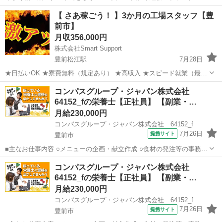
OK！ 〇●LINEからの応募が可能になりました♪●〇 下記URLよりお友
福岡
豊前市
工場
未経験
【 さあ稼ごう！ 】3か月の工場スタッフ【豊
達登録をお願いします☆ URL: https://lin.ee...
前市】
月収356,000円
株式会社Smart Support
豊前松江駅
7月28日
★日払いOK ★寮費無料（規定あり） ★高収入 ★スピード就業（最短
翌日） ■ お仕事例 ・半導体部品のマシンオペレーター ・自動車の組
福岡
豊前市
豊前松江駅
工場
未経験
コンパスグループ・ジャパン株式会社
立や部品の加工 ・電子部品の検査 ・化粧品の梱包や仕分け ...
64152_fの栄養士【正社員】 【副業・…
月給230,000円
コンパスグループ・ジャパン株式会社 64152_f
7月26日
提携サイト
豊前市
■主なお仕事内容 ○メニューの企画・献立作成 ○食材の発注等の事務作
業 ○調理補助 等 入社後の主な流れ ・入社後は店長と一緒に店舗全
福岡
豊前市
栄養士
コンパスグループ・ジャパン株式会社
体の把握をしながら業務を覚えて頂きます。 ↓ ・お仕事が慣れてきた
64152_fの栄養士【正社員】 【副業・…
ら、献立・メニューの...
月給230,000円
コンパスグループ・ジャパン株式会社 64152_f
7月26日
提携サイト
豊前市