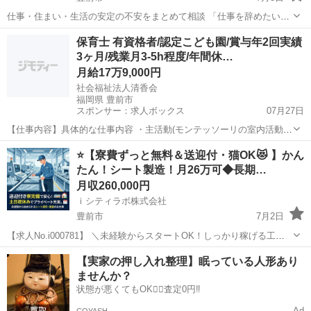
仕事・住まい・生活の安定の不安をまとめて相談 「仕事を辞めたいけ
どお金が不安…」 「今すぐ住む場所と仕事が必要…」 「転職したいけ
福岡
豊前市
物流
未経験
保育士 有資格者/認定こども園/賞与年2回実績
ど何から始めればいいかわからない…」 あなたの不安を目的に合わせ
3ヶ月/残業月3-5h程度/年間休…
てプロが解決し...
月給17万9,000円
社会福祉法人清香会
福岡県 豊前市
スポンサー：求人ボックス
07月27日
【仕事内容】具体的な仕事内容 ・主活動(モンテッソーリの室内活動、
戸外あそび(園庭・散歩)、スポーツ教室、ライモーメソッド、あるて
正社員
⭐【寮費ずっと無料＆送迎付・猫OK😻 】かん
(芸術活動)、クッキングなど多彩な活動を行なっています) ・着替えや
たん！シート製造！月26万可◆長期…
食事の補助 など 保育への想い...
月収260,000円
ｉシティラボ株式会社
豊前市
7月2日
【求人No.i000781】 ＼未経験からスタートOK！しっかり稼げる工場
ワーク🧑‍🏭／ 👉ここがポイント 🚩時給1600円（深夜は時給2000円）
福岡
豊前市
その他
未経験
【実家の押し入れ整理】眠っている人形あり
でしっかり収入💮 🚩寮費ずっと無料！ラクラク送迎🎵猫OK😸 🚩...
ませんか？
状態が悪くてもOK🙆‍♀️査定0円‼️
Ad
COYASH