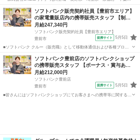
『業務内容』 ：個人宅へお荷物を運びます ：軽バンタイプの車両でお
福岡
豊前市
宇島駅
ドライバー
ソフトバンク販売契約社員【豊前市エリア】
仕事になります 『福利厚生』 ※格安ガソリンカード支給 ※ 業務災害
の家電量販店内の携帯販売スタッフ 【制…
補償保険 『委託...
月給247,340円
ソフトバンク販売契約社員【豊前市エリア】
5月5日
提携サイト
豊前市
■ソフトバンク クルー（販売職）として移動体通信および各種ブロー
ドバンドサービスの提案・販売をお任せします。 【具体的な業務内
福岡
豊前市
その他
ソフトバンク豊前店のソフトバンクショップ
容】 ・スマートフォンなどの販売 ・新規加入やプラン変更の事務手続
の携帯販売スタッフ 【ボーナス・賞与あ…
き ・その他、各種商品・サービ...
月給212,000円
ソフトバンク豊前店
5月5日
提携サイト
豊前市
■皆さんにはソフトバンクショップにてお客さまへの携帯等に関する接
客や販売、 各種受付を行っていただきます。（主な仕事内容は下記の
福岡
豊前市
その他
通りです） ・新規契約や機種変更など各種受付 ・操作案内 ・店舗デ
ィスプレイやPOPの作成 ・...