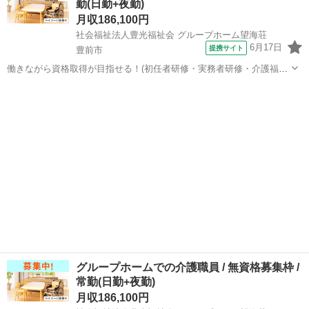
勤(日勤+夜勤)
ら徒歩7分 豊...
月収186,100円
社会福祉法人豊光福祉会 グループホーム望海荘
6月17日
提携サイト
豊前市
働きながら資格取得が目指せる！(初任者研修・実務者研修・介護福祉
士)/利用者人数５０人以下 【施設名】 社会福祉法人豊光福祉会 グルー
福岡
豊前市
介護福祉士
プホーム望海荘 【勤務地】 福岡県 豊前市 【アクセス】 豊前松江駅か
ら徒歩7分 豊...
グループホームでの介護職員 / 無資格募集枠 /
常勤(日勤+夜勤)
月収186,100円