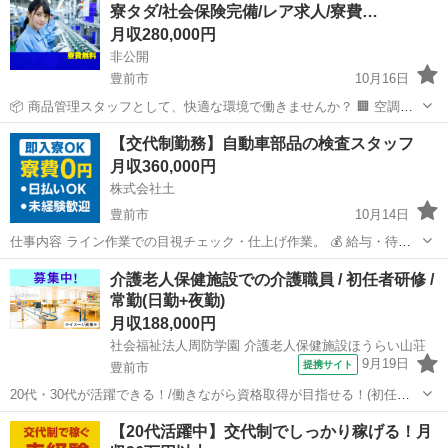
寮タダ/社会保険完備/レア求人/寮費…
料の加工から成形、仕上げ、...
月収280,000円
非公開
豊前市
10月16日
📦 商品管理スタッフとして、快適な環境で働きませんか？ 🏢 空調完
備の清潔な職場で、アパレル商品の整理・管理業務をお任せします。
福岡
豊前市
工場
社会保険
【交代制勤務】自動車部品の検査スタッフ
具体的には、商品の仕分け作業から始まり、専用ボックスへの収納、
月収360,000円
商品ラベル・シールの貼付、最...
株式会社土
豊前市
10月14日
仕事内容 ライン作業での目視チェック・仕上げ作業。 💰 給与・待遇
・月収例：35万円以上（各種手当含む） ・昇給・正社員登用あり ・寮
福岡
豊前市
技術
未経験
介護老人保健施設での介護職員 / 初任者研修 /
費無料（家具家電付きワンルーム） ・日払い・週払いOK ・赴任旅費
常勤(日勤+夜勤)
全額...
月収188,000円
社会福祉法人周防学園 介護老人保健施設ほうらい山荘
9月19日
提携サイト
豊前市
20代・30代が活躍できる！/働きながら資格取得が目指せる！(初任者
研修・実務者研修・介護福祉士)/30代・40代・50代まで幅広く活躍
福岡
豊前市
介護福祉士
【20代活躍中】交代制でしっかり稼げる！月
中！ 【施設名】 社会福祉法人周防学園 介護老人保健施設ほうらい山