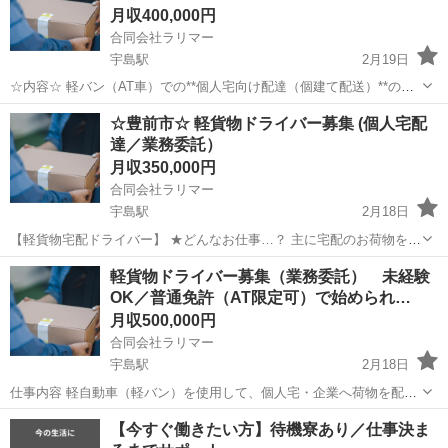
月収400,000円
合同会社ラリマー
宇島駅
2月19日
☆内容☆ 軽バン（AT車）での**個人宅向け配達（個建て配送）**のお
仕事です。 配送する荷物はネット通販の商品が中心で、 未経験の方で
福岡
豊前市
宇島駅
ドライバー
☆豊前市☆ 軽貨物ドライバー募集 (個人宅配
も始めやすい内容となっています。 配送エリア ☆豊前☆ 複数エリア
達／業務委託）
あり ※お住まい...
月収350,000円
合同会社ラリマー
宇島駅
2月18日
【軽貨物宅配ドライバー】 ★どんなお仕事…？ 主に宅配のお荷物をお
客様へ配達するお仕事です １個or1件あたりの単価で配達しますので頑
福岡
豊前市
宇島駅
ドライバー
業務
軽貨物ドライバー募集（業務委託） 未経験
張ったら頑張った分自分に帰ってくるお仕事。『完全出来高制』 ★時
OK／普通免許（AT限定可）で始められ…
間は何時から何時まで…？...
月収500,000円
合同会社ラリマー
宇島駅
2月18日
仕事内容 軽自動車（軽バン）を使用して、個人宅・企業へ荷物を配送
していただきます。 取り扱う荷物はネット通販商品が中心で、重たい
福岡
豊前市
宇島駅
ドライバー
未経験
【今すぐ働きたい方】待機寮あり／仕事決ま
荷物は少なめです。 ■ 勤務地 ☆豊前 ■ 勤務時間 8:30〜20:00（休憩あ