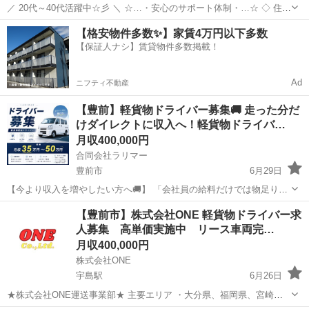
／ 20代～40代活躍中☆彡 ＼ ☆…・安心のサポート体制・…☆ ◇ 住ま
いの心配ゼロ！ ◇ • 個室1R完全無料！ • 即日入寮OK！など ◇ 所持金
福岡
豊前市
工場
未経験
【格安物件多数✨】家賃4万円以下多数
ゼロでもスタートできる！ ...
【保証人ナシ】賃貸物件多数掲載！
Ad
ニフティ不動産
【豊前】軽貨物ドライバー募集🚚 走った分だ
けダイレクトに収入へ！軽貨物ドライバ…
月収400,000円
合同会社ラリマー
豊前市
6月29日
【今より収入を増やしたい方へ🚚】 「会社員の給料だけでは物足りな
い」 「頑張った分だけ稼ぎたい」 そんな方におすすめのお仕事です✨
福岡
豊前市
物流
【豊前市】株式会社ONE 軽貨物ドライバー求
■業務内容 軽自動車で通販商品の配送📦 ■勤務時間 8:00〜配送終了ま
人募集 高単価実施中 リース車両完…
で 慣れた...
月収400,000円
株式会社ONE
宇島駅
6月26日
★株式会社ONE運送事業部★ 主要エリア ・大分県、福岡県、宮崎
県、熊本県、佐賀県、北九州市、久留米市、筑後市、八女市、都城