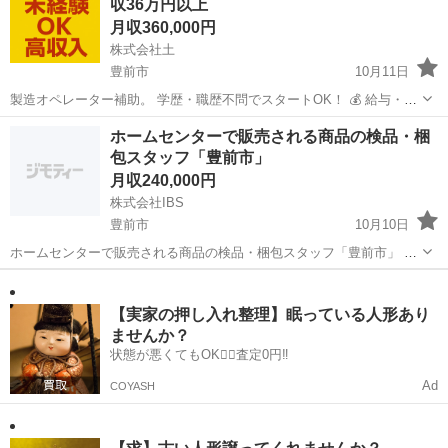
収36万円以上
荘 【勤務地】 福...
月収360,000円
株式会社土
豊前市
10月11日
製造オペレーター補助。 学歴・職歴不問でスタートOK！ 💰 給与・待
遇 ・月収例：35万円以上（各種手当含む） ・昇給・正社員登用あり
福岡
豊前市
技術
未経験
ホームセンターで販売される商品の検品・梱
・寮費無料（家具家電付きワンルーム） ・日払い・週払いOK ・赴任
包スタッフ「豊前市」
旅費...
月収240,000円
株式会社IBS
豊前市
10月10日
ホームセンターで販売される商品の検品・梱包スタッフ「豊前市」 ■
仕事内容 ホームセンターで販売される商品の検品・梱包スタッフとし
福岡
豊前市
その他
未経験
て、商品が正確かつ安全に出荷できるよう、検品作業や梱包、仕分け
を担当します。多様な商品を...
【実家の押し入れ整理】眠っている人形あり
ませんか？
状態が悪くてもOK🙆‍♀️査定0円‼️
Ad
COYASH