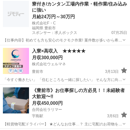
福岡
豊前市
工場
未経験
寮付き/カンタン工場内作業・軽作業/住み込み
スチック容器の出荷業務】 フォークリフトの免許を活かして 収入も休
に強い
日...
月給24万円～30万円
株式会社F・C
福岡県 豊前市
スポンサー：求人ボックス
07月25日
【仕事内容】初めても方も安心のモクモク作業! 案件数が多いから希望
に合うお仕事がきっと見つかります! 全国各地に好条件のお仕事たくさ
正社員
入寮×高収入 ★★★★★
ん! 住み込み希望の方も大歓迎! 工場での製造スタッフ大募集/ 経験ス
月収300,000円
タートOK! ほとんどのスタ...
株式会社ウェルマネ
豊前市
3月13日
「今すぐ働きたい」 「住むところも一緒に探したい」 そんな方に向け
たお仕事をご紹介しています。 ◆ こんな方におすすめ ・すぐに働き
福岡
豊前市
物流
未経験
《豊前市》お仕事探しの方必見！！未経験者
たい ・寮付きの仕事を探している ・所持金が少ない／今月が厳しい
大歓迎〜‼️
...
月収450,000円
合同会社ラリマー
宇島駅
3月6日
【軽貨物宅配ドライバー】 ★どんなお仕事…？ 主に宅配のお荷物をお
客様へ配達するお仕事です １個or1件あたりの単価で配達しますので頑