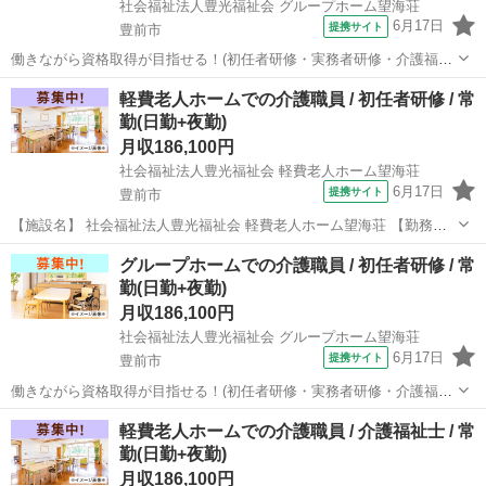
社会福祉法人豊光福祉会 グループホーム望海荘
6月17日
提携サイト
豊前市
働きながら資格取得が目指せる！(初任者研修・実務者研修・介護福祉
士)/利用者人数５０人以下 【施設名】 社会福祉法人豊光福祉会 グルー
福岡
豊前市
介護福祉士
軽費老人ホームでの介護職員 / 初任者研修 / 常
プホーム望海荘 【勤務地】 福岡県 豊前市 【アクセス】 豊前松江駅か
勤(日勤+夜勤)
ら徒歩7分 豊...
月収186,100円
社会福祉法人豊光福祉会 軽費老人ホーム望海荘
6月17日
提携サイト
豊前市
【施設名】 社会福祉法人豊光福祉会 軽費老人ホーム望海荘 【勤務
地】 福岡県 豊前市 【アクセス】 豊前松江駅から徒歩18分 豊前松江
福岡
豊前市
介護福祉士
グループホームでの介護職員 / 初任者研修 / 常
駅/宇島駅/0駅 【雇用形態】常勤(日勤+夜勤) 【募集職種】介護職員
勤(日勤+夜勤)
【給...
月収186,100円
社会福祉法人豊光福祉会 グループホーム望海荘
6月17日
提携サイト
豊前市
働きながら資格取得が目指せる！(初任者研修・実務者研修・介護福祉
士)/利用者人数５０人以下 【施設名】 社会福祉法人豊光福祉会 グルー
福岡
豊前市
介護福祉士
軽費老人ホームでの介護職員 / 介護福祉士 / 常
プホーム望海荘 【勤務地】 福岡県 豊前市 【アクセス】 豊前松江駅か
勤(日勤+夜勤)
ら徒歩7分 豊...
月収186,100円