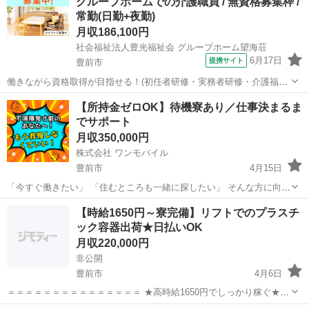
グループホームでの介護職員 / 無資格募集枠 /
常勤(日勤+夜勤)
月収186,100円
社会福祉法人豊光福祉会 グループホーム望海荘
6月17日
提携サイト
豊前市
働きながら資格取得が目指せる！(初任者研修・実務者研修・介護福祉
士)/利用者人数５０人以下 【施設名】 社会福祉法人豊光福祉会 グルー
福岡
豊前市
介護福祉士
【所持金ゼロOK】待機寮あり／仕事決まるま
プホーム望海荘 【勤務地】 福岡県 豊前市 【アクセス】 豊前松江駅か
でサポート
ら徒歩7分 豊...
月収350,000円
株式会社 ワンモバイル
豊前市
4月15日
「今すぐ働きたい」 「住むところも一緒に探したい」 そんな方に向け
たお仕事をご紹介しています。 ◆ こんな方におすすめ ・すぐに働き
福岡
豊前市
物流
未経験
【時給1650円～寮完備】リフトでのプラスチ
たい ・寮付きの仕事を探している ・所持金が少ない／今月が厳しい
ック容器出荷★日払いOK
...
月収220,000円
非公開
豊前市
4月6日
＝＝＝＝＝＝＝＝＝＝＝＝＝＝＝ ★高時給1650円でしっかり稼ぐ★
土日休み×寮完備×日払いOK ＝＝＝＝＝＝＝＝＝＝＝＝＝＝＝ 【プラ