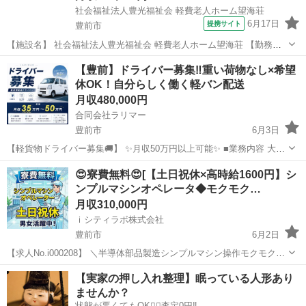
社会福祉法人豊光福祉会 軽費老人ホーム望海荘
6月17日
提携サイト
豊前市
【施設名】 社会福祉法人豊光福祉会 軽費老人ホーム望海荘 【勤務
地】 福岡県 豊前市 【アクセス】 豊前松江駅から徒歩18分 豊前松江
福岡
豊前市
介護福祉士
【豊前】ドライバー募集‼️重い荷物なし×希望
駅/宇島駅/0駅 【雇用形態】常勤(日勤+夜勤) 【募集職種】介護職員
休OK！自分らしく働く軽バン配送
【給...
月収480,000円
合同会社ラリマー
豊前市
6月3日
【軽貨物ドライバー募集🚚】 ✨月収50万円以上可能✨ ■業務内容 大手
通販商品の配送業務📦 ■勤務時間 8:00〜配送終了まで 慣れた方は
福岡
豊前市
物流
未経験
😍寮費無料😍[【土日祝休×高時給1600円】シ
19:30頃終了✨ ■勤務日数 週5〜6日 ■報酬 完全出来高制 1個140...
ンプルマシンオペレータ◆モクモク…
月収310,000円
ｉシティラボ株式会社
豊前市
6月2日
【求人No.i000208】 ＼半導体部品製造シンプルマシン操作モクモク軽
作業💕／ 👉ここがポイント 🚩 高時給1,600円！月収31万円以上可能💰
福岡
豊前市
その他
未経験
【実家の押し入れ整理】眠っている人形あり
🚩 寮費無料の1R寮完備！家族寮も相談OK♪ 🚩 人気の土日...
ませんか？
状態が悪くてもOK🙆‍♀️査定0円‼️