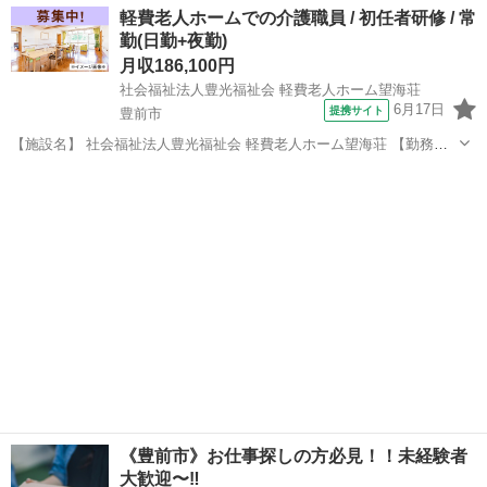
福岡
豊前市
宇島駅
ドライバー
未経験
軽費老人ホームでの介護職員 / 初任者研修 / 常
張ったら頑張った分自分に帰ってくるお仕事。『完全出来高制』 ★時
勤(日勤+夜勤)
間は何時から何時まで…？...
月収186,100円
社会福祉法人豊光福祉会 軽費老人ホーム望海荘
6月17日
提携サイト
豊前市
【施設名】 社会福祉法人豊光福祉会 軽費老人ホーム望海荘 【勤務
地】 福岡県 豊前市 【アクセス】 豊前松江駅から徒歩18分 豊前松江
福岡
豊前市
介護福祉士
駅/宇島駅/0駅 【雇用形態】常勤(日勤+夜勤) 【募集職種】介護職員
【給...
《豊前市》お仕事探しの方必見！！未経験者
大歓迎〜‼️