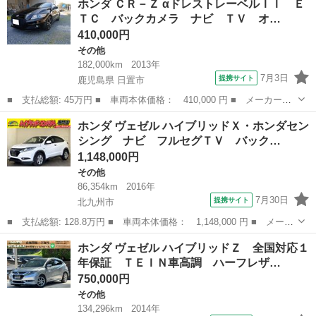
ホンダ ＣＲ－Ｚ αドレストレーベルＩＩ Ｅ
Ｖ Ｚ 純正９インチナビ地デジ／Ａｐｐｌｅ ＣａｒＰｌａｙ／追
ＴＣ バックカメラ ナビ ＴＶ オ…
従クルコ...
410,000円
その他
182,000km
2013年
7月3日
提携サイト
鹿児島県 日置市
■ 支払総額: 45万円 ■ 車両本体価格： 410,000 円 ■ メーカー
名： ホンダ ■ 車種名： ＣＲ－Ｚ ■ グレード名： αドレストレ
鹿児島
日置市
その他
ホンダ ヴェゼル ハイブリッドＸ・ホンダセン
ーベルＩＩ ＥＴＣ バックカメラ ナビ ＴＶ オートクルーズコ
シング ナビ フルセグＴＶ バック…
ントロール Ｃ...
1,148,000円
その他
86,354km
2016年
7月30日
提携サイト
北九州市
■ 支払総額: 128.8万円 ■ 車両本体価格： 1,148,000 円 ■ メーカ
ー名： ホンダ ■ 車種名： ヴェゼル ■ グレード名： ハイブリ
福岡
北九州市
その他
ホンダ ヴェゼル ハイブリッドＺ 全国対応１
ッドＸ・ホンダセンシング ナビ フルセグＴＶ バックカメラ Ｌ
年保証 ＴＥＩＮ車高調 ハーフレザ…
ＥＤヘッ...
750,000円
その他
134,296km
2014年