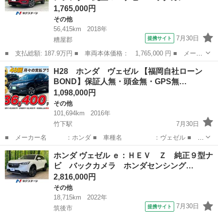
1,765,000円
その他
56,415km
2018年
7月30日
提携サイト
糟屋郡
■ 支払総額: 187.9万円 ■ 車両本体価格： 1,765,000 円 ■ メーカ
ー名： ホンダ ■ 車種名： ヴェゼル ■ グレード名： ハイブリ
福岡
糟屋郡
その他
H28 ホンダ ヴェゼル 【福岡自社ローン
ッドＲＳ・ホンダセンシング 純正ＳＤナビ バックカメラ 衝突軽
BOND】保証人無・頭金無・GPS無…
減システ...
1,098,000円
その他
101,694km
2016年
竹下駅
7月30日
■ メーカー名 ：ホンダ ■ 車種名 ：ヴェゼル ■ グ
レード名 ：ハイブリッドZ ■ グレード付加情報：純正ナビ フ
福岡
福岡市
竹下駅
その他
ヴェゼル
ホンダ ヴェゼル ｅ：ＨＥＶ Ｚ 純正９型ナ
ルセグＴＶ ＥＴＣ バックカメラ プッシュスタート スマートキ
ビ バックカメラ ホンダセンシング…
ー キーレスエントリー...
2,816,000円
その他
18,715km
2022年
7月30日
提携サイト
筑後市