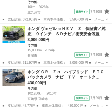
その他
10km
2026年
7月30日
提携サイト
北九州市
■ 支払総額: 372.9万円 ■ 車両本体価格： 3,595,000 円 ■ メーカ
ー名： ホンダ ■ 車種名： ヴェゼル ■ グレード名： ｅ：ＨＥ
福岡
北九州市
その他
ホンダ ヴェゼル ｅＨＥＶ Ｚ 保証書／純
Ｖ Ｚ 登録済未使用車 純正９型ナビ 全周囲カメラ 衝突被害軽
正 ９インチ ＳＤナビ／衝突安全装置…
減 レー...
3,006,000円
その他
15,000km
2024年
7月30日
提携サイト
飯塚市
■ 支払総額: 311.9万円 ■ 車両本体価格： 3,006,000 円 ■ メーカ
ー名： ホンダ ■ 車種名： ヴェゼル ■ グレード名： ｅＨＥ
福岡
飯塚市
その他
ホンダ ＣＲ－Ｚ α ハイブリッド ＥＴＣ
Ｖ Ｚ 保証書／純正 ９インチ ＳＤナビ／衝突安全装置／シート
バックカメラ ナビ ＴＶ オートク…
ヒーター／...
430,000円
その他
102,260km
2010年
7月29日
提携サイト
宮崎県 宮崎市
■ 支払総額: 48.7万円 ■ 車両本体価格： 430,000 円 ■ メーカー
名： ホンダ ■ 車種名： ＣＲ－Ｚ ■ グレード名： α ハイブリ