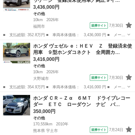
ッケージ 登録済未使用車／純正９イ…
電 ＢＳＭ...
3,436,000円
その他
10km
2026年
7月30日
提携サイト
福岡市
■ 支払総額: 352.8万円 ■ 車両本体価格： 3,436,000 円 ■ メーカ
ー名： ホンダ ■ 車種名： ヴェゼル ■ グレード名： ｅ：ＨＥ
福岡
福岡市
その他
ホンダ ヴェゼル ｅ：ＨＥＶ Ｚ 登録済未使
Ｖ Ｚ・ＰＬａＹパッケージ 登録済未使用車／純正９インチナビ／
用車 ９型ホンダコネクト 全周囲カ…
地デジ／...
3,416,000円
その他
10km
2026年
7月30日
提携サイト
大野城市
■ 支払総額: 354.9万円 ■ 車両本体価格： 3,416,000 円 ■ メーカ
ー名： ホンダ ■ 車種名： ヴェゼル ■ グレード名： ｅ：ＨＥ
福岡
大野城市
その他
ホンダ ＣＲ－Ｚ α ６ＭＴ ドライブレコー
Ｖ Ｚ 登録済未使用車 ９型ホンダコネクト 全周囲カメラ ホン
ダー ＥＴＣ ローダウン ナビ バ…
ダセンシ...
350,000円
その他
170,559km
2010年
7月24日
提携サイト
熊本県 宇土市