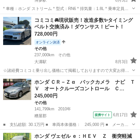
博多駅
8月5日
* 車種：ホンダ ストリーム * 型式：RN6 * 排気量：1.8L * 乗車定員：7
人 * 走行距離：約11万km * 車検：あり * 駆動方式：FF * ミッション：
福岡
福岡市
博多駅
その他
コミコミ🚘現状販売！改造多数✨タイミング
AT 【装備・状態】 * ETC付き * エアコン...
ベルト交換済み！ダウンサス！ビート！
728,000円
オンライン決済
その他
237,000km
その他
大溝駅
8月3日
☆諸経費コミコミ乗り出し価格にて掲載しておりますので大変お得で
す！ ☆令和8年度自動車税も込みの金額です！ ☆他にもお得な在庫車
福岡
筑後市
大溝駅
その他
ホンダ ＣＲ－Ｚ α バックカメラ ナビ Ｔ
両多数御座いますので宜しければ1度プロフィール欄よりご覧下さい！
Ｖ オートクルーズコントロール Ｃ…
☆掲載...
245,000円
その他
141,799km
2010年
6月17日
提携サイト
糟屋郡
■ 支払総額: 30.1万円 ■ 車両本体価格： 245,000 円 ■ メーカー
名： ホンダ ■ 車種名： ＣＲ－Ｚ ■ グレード名： α バックカ
福岡
糟屋郡
その他
ホンダ ヴェゼル ｅ：ＨＥＶ Ｚ 衝突軽減
メラ ナビ ＴＶ オートクルーズコントロール ＣＶＴ オートラ