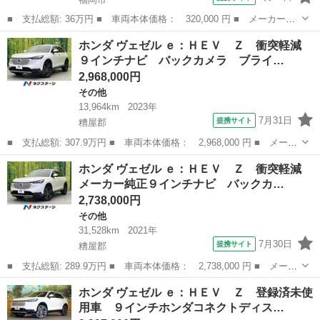
■ 支払総額: 36万円 ■ 車両本体価格： 320,000 円 ■ メーカー
名： ホンダ ■ 車種名： ＣＲ－Ｚ ■ グレード名： α Ｂモニタ
福岡
福岡市
その他
ホンダ ヴェゼル ｅ：ＨＥＶ Ｚ 衝突軽減
ー ＥＴＣ パドルシフト 純正ナビクルーズコントロール 整備手
９インチナビ バックカメラ ブライ…
帳、取説 ■ ...
2,968,000円
その他
13,964km
2023年
7月31日
提携サイト
糟屋郡
■ 支払総額: 307.9万円 ■ 車両本体価格： 2,968,000 円 ■ メーカ
ー名： ホンダ ■ 車種名： ヴェゼル ■ グレード名： ｅ：ＨＥ
福岡
糟屋郡
その他
ホンダ ヴェゼル ｅ：ＨＥＶ Ｚ 衝突軽減
Ｖ Ｚ 衝突軽減 ９インチナビ バックカメラ ブラインドスポッ
メーカー純正９インチナビ バックカ…
ト 禁煙...
2,738,000円
その他
31,528km
2021年
7月30日
提携サイト
糟屋郡
■ 支払総額: 289.9万円 ■ 車両本体価格： 2,738,000 円 ■ メーカ
ー名： ホンダ ■ 車種名： ヴェゼル ■ グレード名： ｅ：ＨＥ
福岡
糟屋郡
その他
ホンダ ヴェゼル ｅ：ＨＥＶ Ｚ 登録済未使
Ｖ Ｚ 衝突軽減 メーカー純正９インチナビ バックカメラ ブラ
用車 ９インチホンダコネクトディス…
インドス...