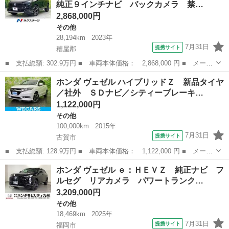
純正９インチナビ バックカメラ 禁…
イト ＨＩ...
2,868,000円
その他
28,194km
2023年
7月31日
提携サイト
糟屋郡
■ 支払総額: 302.9万円 ■ 車両本体価格： 2,868,000 円 ■ メーカ
ー名： ホンダ ■ 車種名： ヴェゼル ■ グレード名： ｅ：ＨＥ
福岡
糟屋郡
その他
ホンダ ヴェゼル ハイブリッドＺ 新品タイヤ
Ｖ Ｚ 衝突軽減 純正９インチナビ バックカメラ 禁煙車 レー
／社外 ＳＤナビ／シティーブレーキ…
ダークル...
1,122,000円
その他
100,000km
2015年
7月31日
提携サイト
古賀市
■ 支払総額: 128.9万円 ■ 車両本体価格： 1,122,000 円 ■ メーカ
ー名： ホンダ ■ 車種名： ヴェゼル ■ グレード名： ハイブリ
福岡
古賀市
その他
ホンダ ヴェゼル ｅ：ＨＥＶＺ 純正ナビ フ
ッドＺ 新品タイヤ／社外 ＳＤナビ／シティーブレーキアクティブ
ルセグ リアカメラ パワートランク…
システム...
3,209,000円
その他
18,469km
2025年
7月31日
提携サイト
福岡市