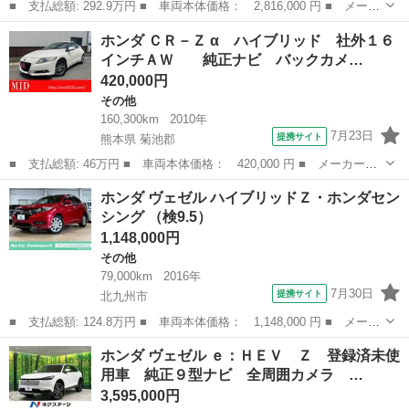
■ 支払総額: 292.9万円 ■ 車両本体価格： 2,816,000 円 ■ メーカ
ー名： ホンダ ■ 車種名： ヴェゼル ■ グレード名： ｅ：ＨＥ
福岡
筑後市
その他
ホンダ ＣＲ－Ｚ α ハイブリッド 社外１６
Ｖ Ｚ 純正９型ナビ バックカメラ ホンダセンシング アダプテ
インチＡＷ 純正ナビ バックカメ…
ィブクル...
420,000円
その他
160,300km
2010年
7月23日
提携サイト
熊本県 菊池郡
■ 支払総額: 46万円 ■ 車両本体価格： 420,000 円 ■ メーカー
名： ホンダ ■ 車種名： ＣＲ－Ｚ ■ グレード名： α ハイブリ
熊本
菊池郡
その他
ホンダ ヴェゼル ハイブリッドＺ・ホンダセン
ッド 社外１６インチＡＷ 純正ナビ バックカメラ ＥＴＣ ド
シング （検9.5）
ラレコ キーレ...
1,148,000円
その他
79,000km
2016年
7月30日
提携サイト
北九州市
■ 支払総額: 124.8万円 ■ 車両本体価格： 1,148,000 円 ■ メーカ
ー名： ホンダ ■ 車種名： ヴェゼル ■ グレード名： ハイブリ
福岡
北九州市
その他
ホンダ ヴェゼル ｅ：ＨＥＶ Ｚ 登録済未使
ッドＺ・ホンダセンシング ■ 排気量： 1500cc ■ ドア枚数： ...
用車 純正９型ナビ 全周囲カメラ …
3,595,000円