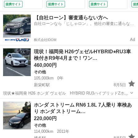
マートキー 電動格
コ レーンアシス
ートヒーター 前席
ル
提携サイト
提携サイト
提携サイト
提
納ミラー アルミホ
ト クリアランスソ
／シート ハーフレ
オ
イール 盗難防止シ
ナー ＬＥＤヘッ
ザー／ヘッドラン
エ
【自社ローン】審査通らない方へ
ステム 衝突安全ボ
ド オートマチック
プ ＬＥＤ／Ｂｌｕ
Ｂ
自社ローンなら「じしゃロン」。他社の審査に通らなか
ディ ＡＢＳ ＥＳ
ハイビーム オート
ｅｔｏｏｔｈ接続／
エ
った方も
Ｃ ＣＤ エアコン
ライト オートエア
ＥＴＣ／ＥＢＤ付Ａ
ラ
（検9.4）
コン （車検整備
ＢＳ （車検整備
フ
Ad
株式会社IDOM
付）
付）
（検
現状！福岡発 H26ヴェゼルHYBRID⭐︎RU3車
検付きR9年4月まで！ワン…
460,000円
その他
105,000km
0年
新栄町駅
8月5日
現状★福岡発 H26 ホンダ ヴェゼル HYBRID RU3ハイブリッドZホン
ダセンシング 車検付きR9年4月まで！ワンオーナー ホンダ ヴェゼ
福岡
大牟田市
新栄町駅
その他
ホンダ ストリーム RN6 1.8L 7人乗り 車検あ
ル ハイブリッドZの出品になります。 エンジン、ミッション共に良
り ホンダ ストリーム…
好です。 ペ...
220,000円
その他
114,000km
2011年