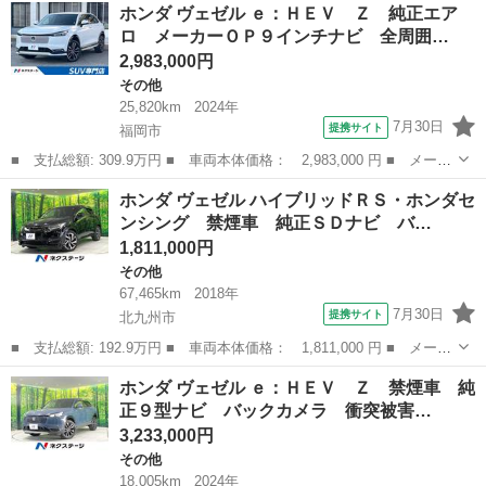
宮崎
宮崎市
その他
ホンダ ヴェゼル ｅ：ＨＥＶ Ｚ 純正エア
ッド ＥＴＣ バックカメラ ナビ ＴＶ オートクルーズコントロ
ロ メーカーＯＰ９インチナビ 全周囲…
ール ＣＶ...
2,983,000円
その他
25,820km
2024年
7月30日
提携サイト
福岡市
■ 支払総額: 309.9万円 ■ 車両本体価格： 2,983,000 円 ■ メーカ
ー名： ホンダ ■ 車種名： ヴェゼル ■ グレード名： ｅ：ＨＥ
福岡
福岡市
その他
ホンダ ヴェゼル ハイブリッドＲＳ・ホンダセ
Ｖ Ｚ 純正エアロ メーカーＯＰ９インチナビ 全周囲カメラ ワ
ンシング 禁煙車 純正ＳＤナビ バ…
イヤレス...
1,811,000円
その他
67,465km
2018年
7月30日
提携サイト
北九州市
■ 支払総額: 192.9万円 ■ 車両本体価格： 1,811,000 円 ■ メーカ
ー名： ホンダ ■ 車種名： ヴェゼル ■ グレード名： ハイブリ
福岡
北九州市
その他
ホンダ ヴェゼル ｅ：ＨＥＶ Ｚ 禁煙車 純
ッドＲＳ・ホンダセンシング 禁煙車 純正ＳＤナビ バックカメ
正９型ナビ バックカメラ 衝突被害…
ラ 衝突被...
3,233,000円
その他
18,005km
2024年