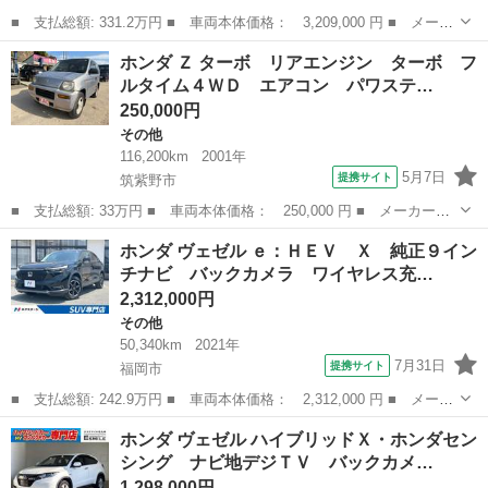
■ 支払総額: 331.2万円 ■ 車両本体価格： 3,209,000 円 ■ メーカ
ー名： ホンダ ■ 車種名： ヴェゼル ■ グレード名： ｅ：ＨＥ
福岡
福岡市
その他
ホンダ Ｚ ターボ リアエンジン ターボ フ
ＶＺ 純正ナビ フルセグ リアカメラ パワートランク ＬＫＡ
ルタイム４ＷＤ エアコン パワステ…
Ｓ 追従 ...
250,000円
その他
116,200km
2001年
5月7日
提携サイト
筑紫野市
■ 支払総額: 33万円 ■ 車両本体価格： 250,000 円 ■ メーカー
名： ホンダ ■ 車種名： Ｚ ■ グレード名： ターボ リアエン
福岡
筑紫野市
その他
ホンダ ヴェゼル ｅ：ＨＥＶ Ｘ 純正９イン
ジン ターボ フルタイム４ＷＤ エアコン パワステ 純正アルミ
チナビ バックカメラ ワイヤレス充…
■ 排気量： ...
2,312,000円
その他
50,340km
2021年
7月31日
提携サイト
福岡市
■ 支払総額: 242.9万円 ■ 車両本体価格： 2,312,000 円 ■ メーカ
ー名： ホンダ ■ 車種名： ヴェゼル ■ グレード名： ｅ：ＨＥ
福岡
福岡市
その他
ホンダ ヴェゼル ハイブリッドＸ・ホンダセン
Ｖ Ｘ 純正９インチナビ バックカメラ ワイヤレス充電 衝突軽
シング ナビ地デジＴＶ バックカメ…
減 レー...
1,298,000円