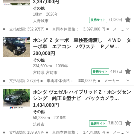
3,397,000円
その他
10km
2026年
7月30日
提携サイト
大野城市
■ 支払総額: 352.9万円 ■ 車両本体価格： 3,397,000 円 ■ メーカ
ー名： ホンダ ■ 車種名： ヴェゼル ■ グレード名： ｅ：ＨＥ
福岡
大野城市
その他
ホンダ Ｚ ターボ 車検整備渡し ４ＷＤ タ
Ｖ Ｚ 登録済未使用車 ９インチホンダコネクトディスプレイ 全
ーボ車 エアコン パワステ Ｐ／Ｗ…
周囲カメ...
300,000円
その他
234,500km
1999年
4月7日
提携サイト
宮崎県 宮崎市
■ 支払総額: 37万円 ■ 車両本体価格： 300,000 円 ■ メーカー
名： ホンダ ■ 車種名： Ｚ ■ グレード名： ターボ 車検整備
宮崎
宮崎市
その他
ホンダ ヴェゼル ハイブリッドＺ・ホンダセン
渡し ４ＷＤ ターボ車 エアコン パワステ Ｐ／Ｗ タイミング
シング 純正８型ナビ バックカメラ…
Ｂ交換済 純正ア...
1,434,000円
その他
58,235km
2016年
7月30日
提携サイト
筑後市
■ 支払総額: 159.9万円 ■ 車両本体価格： 1,434,000 円 ■ メーカ