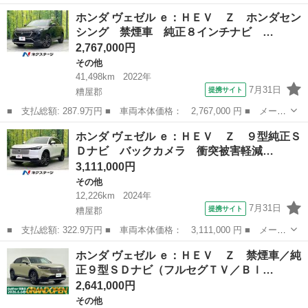
名： ホンダ ■ 車種名： Ｚ ■ グレード名： ベースグレード
大分
大分市
その他
ホンダ ヴェゼル ｅ：ＨＥＶ Ｚ ホンダセン
キーレスエントリー ＣＤ ＥＴＣ エアコン パワーステアリン
シング 禁煙車 純正８インチナビ …
グ パワーウインド...
2,767,000円
その他
41,498km
2022年
7月31日
提携サイト
糟屋郡
■ 支払総額: 287.9万円 ■ 車両本体価格： 2,767,000 円 ■ メーカ
ー名： ホンダ ■ 車種名： ヴェゼル ■ グレード名： ｅ：ＨＥ
福岡
糟屋郡
その他
ホンダ ヴェゼル ｅ：ＨＥＶ Ｚ ９型純正Ｓ
Ｖ Ｚ ホンダセンシング 禁煙車 純正８インチナビ アダプティ
Ｄナビ バックカメラ 衝突被害軽減…
ブクルー...
3,111,000円
その他
12,226km
2024年
7月31日
提携サイト
糟屋郡
■ 支払総額: 322.9万円 ■ 車両本体価格： 3,111,000 円 ■ メーカ
ー名： ホンダ ■ 車種名： ヴェゼル ■ グレード名： ｅ：ＨＥ
福岡
糟屋郡
その他
ホンダ ヴェゼル ｅ：ＨＥＶ Ｚ 禁煙車／純
Ｖ Ｚ ９型純正ＳＤナビ バックカメラ 衝突被害軽減システム
正９型ＳＤナビ（フルセグＴＶ／Ｂｌ…
禁煙車 ...
2,641,000円
その他