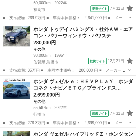
50,000km
2022年
7月31日
提携サイト
福岡市
■ 支払総額: 269.9万円 ■ 車両本体価格： 2,641,000 円 ■ メーカ
ー名： ホンダ ■ 車種名： ヴェゼル ■ グレード名： ｅ：ＨＥ
福岡
福岡市
その他
ホンダ トゥデイ ハミングＸ・社外ＡＷ・エア
Ｖ Ｚ 禁煙車／純正９型ＳＤナビ（フルセグＴＶ／Ｂｌｕｅｔｏｏ
コン・パワーウィンドウ・パワステ …
ｔｈ）全...
280,000円
その他
98,000km
1996年
12月21日
提携サイト
佐賀県 鳥栖市
■ 支払総額: 35万円 ■ 車両本体価格： 280,000 円 ■ メーカー
名： ホンダ ■ 車種名： トゥデイ ■ グレード名： ハミング
佐賀
鳥栖市
その他
ホンダ ヴェゼル ｅ：ＨＥＶＰＬａＹ ホンダ
Ｘ・社外ＡＷ・エアコン・パワーウィンドウ・パワステ ■ 排気
コネクトナビ／ＥＴＣ／ブラインドス…
量： 660cc ■...
2,699,000円
その他
55,587km
2022年
7月31日
提携サイト
行橋市
■ 支払総額: 278.3万円 ■ 車両本体価格： 2,699,000 円 ■ メーカ
ー名： ホンダ ■ 車種名： ヴェゼル ■ グレード名： ｅ：ＨＥ
福岡
行橋市
その他
ホンダ ヴェゼル ハイブリッドＺ・ホンダセン
ＶＰＬａＹ ホンダコネクトナビ／ＥＴＣ／ブラインドスポット／ワ