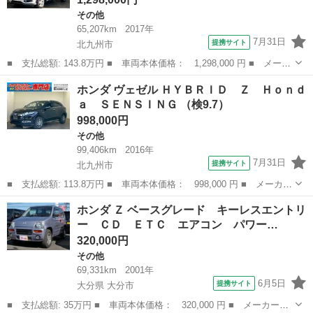
その他
65,207km
2017年
7月31日
提携サイト
北九州市
■ 支払総額: 143.8万円 ■ 車両本体価格： 1,298,000 円 ■ メーカ
ー名： ホンダ ■ 車種名： ヴェゼル ■ グレード名： ハイブリ
福岡
北九州市
その他
ホンダ ヴェゼル ＨＹＢＲＩＤ Ｚ Ｈｏｎｄ
ッドＸ・ホンダセンシング ナビ地デジＴＶ バックカメラ Ｂｌｕ
ａ ＳＥＮＳＩＮＧ （検9.7）
ｅｔｏｏ...
998,000円
その他
99,406km
2016年
7月31日
提携サイト
北九州市
■ 支払総額: 113.8万円 ■ 車両本体価格： 998,000 円 ■ メーカー
名： ホンダ ■ 車種名： ヴェゼル ■ グレード名： ＨＹＢＲＩ
福岡
北九州市
その他
ホンダ Ｚ ベースグレード キーレスエントリ
Ｄ Ｚ Ｈｏｎｄａ ＳＥＮＳＩＮＧ ■ 排気量： 1500cc ■ ド
ー ＣＤ ＥＴＣ エアコン パワー…
ア...
320,000円
その他
69,331km
2001年
6月5日
提携サイト
大分県 大分市
■ 支払総額: 35万円 ■ 車両本体価格： 320,000 円 ■ メーカー