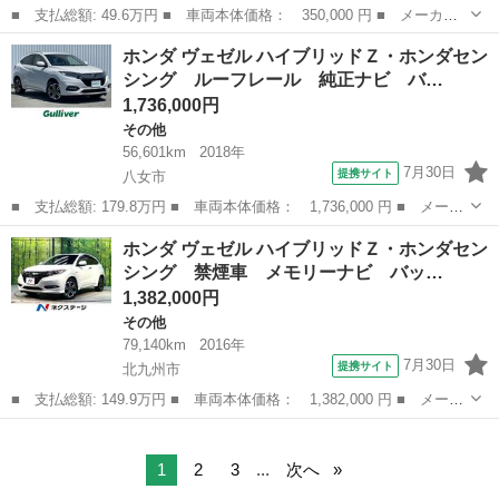
■ 支払総額: 49.6万円 ■ 車両本体価格： 350,000 円 ■ メーカー
名： ホンダ ■ 車種名： ＣＲ－Ｚ ■ グレード名： α ６ＭＴ
熊本
宇土市
その他
ホンダ ヴェゼル ハイブリッドＺ・ホンダセン
ドライブレコーダー ＥＴＣ ローダウン ナビ バックカメラ Ｈ
シング ルーフレール 純正ナビ バ…
ＩＤヘッド...
1,736,000円
その他
56,601km
2018年
7月30日
提携サイト
八女市
■ 支払総額: 179.8万円 ■ 車両本体価格： 1,736,000 円 ■ メーカ
ー名： ホンダ ■ 車種名： ヴェゼル ■ グレード名： ハイブリ
福岡
八女市
その他
ホンダ ヴェゼル ハイブリッドＺ・ホンダセン
ッドＺ・ホンダセンシング ルーフレール 純正ナビ バックカメ
シング 禁煙車 メモリーナビ バッ…
ラ 衝突軽...
1,382,000円
その他
79,140km
2016年
7月30日
提携サイト
北九州市
■ 支払総額: 149.9万円 ■ 車両本体価格： 1,382,000 円 ■ メーカ
ー名： ホンダ ■ 車種名： ヴェゼル ■ グレード名： ハイブリ
福岡
北九州市
その他
ッドＺ・ホンダセンシング 禁煙車 メモリーナビ バックカメラ
衝突被害...
1
2
3
...
次へ