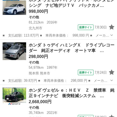
Ｖ Ｚ 登録済未使用車 純正９インチナビ 全周囲カメラ 衝突被
シング ナビ地デジＴＶ バックカメ…
害軽減シ...
998,000円
その他
81,212km
2016年
7月30日
提携サイト
北九州市
■ 支払総額: 113.8万円 ■ 車両本体価格： 998,000 円 ■ メーカー
名： ホンダ ■ 車種名： ヴェゼル ■ グレード名： ハイブリッ
福岡
北九州市
その他
ホンダ トゥデイ ハミングＸ ドライブレコー
ドＸ・ホンダセンシング ナビ地デジＴＶ バックカメラ Ｂｌｕｅ
ダー 純正オーディオ オートマ車 …
ｔｏｏｔｈ...
298,000円
その他
54,978km
1997年
7月24日
提携サイト
熊本県 熊本市
■ 支払総額: 39.8万円 ■ 車両本体価格： 298,000 円 ■ メーカー
名： ホンダ ■ 車種名： トゥデイ ■ グレード名： ハミング
熊本
熊本市
その他
ホンダ ヴェゼル ｅ：ＨＥＶ Ｚ 禁煙車 純
Ｘ ドライブレコーダー 純正オーディオ オートマ車 エアコン
正９インチナビ 衝突軽減システム …
パワステ パワ...
2,668,000円
その他
35,740km
2021年