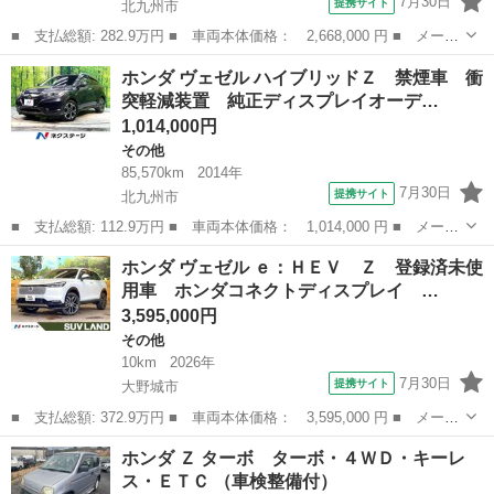
7月30日
提携サイト
北九州市
■ 支払総額: 282.9万円 ■ 車両本体価格： 2,668,000 円 ■ メーカ
ー名： ホンダ ■ 車種名： ヴェゼル ■ グレード名： ｅ：ＨＥ
福岡
北九州市
その他
ホンダ ヴェゼル ハイブリッドＺ 禁煙車 衝
Ｖ Ｚ 禁煙車 純正９インチナビ 衝突軽減システム アダプティ
突軽減装置 純正ディスプレイオーデ…
ブクルー...
1,014,000円
その他
85,570km
2014年
7月30日
提携サイト
北九州市
■ 支払総額: 112.9万円 ■ 車両本体価格： 1,014,000 円 ■ メーカ
ー名： ホンダ ■ 車種名： ヴェゼル ■ グレード名： ハイブリ
福岡
北九州市
その他
ホンダ ヴェゼル ｅ：ＨＥＶ Ｚ 登録済未使
ッドＺ 禁煙車 衝突軽減装置 純正ディスプレイオーディオ バッ
用車 ホンダコネクトディスプレイ …
クカメラ...
3,595,000円
その他
10km
2026年
7月30日
提携サイト
大野城市
■ 支払総額: 372.9万円 ■ 車両本体価格： 3,595,000 円 ■ メーカ
ー名： ホンダ ■ 車種名： ヴェゼル ■ グレード名： ｅ：ＨＥ
福岡
大野城市
その他
ホンダ Ｚ ターボ ターボ・４ＷＤ・キーレ
Ｖ Ｚ 登録済未使用車 ホンダコネクトディスプレイ 全周囲カメ
ス・ＥＴＣ （車検整備付）
ラ ホン...