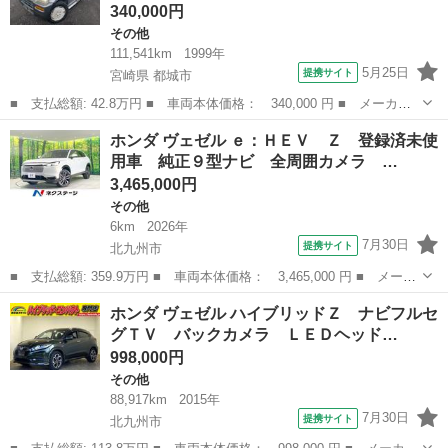
340,000円
その他
111,541km
1999年
5月25日
提携サイト
宮崎県 都城市
■ 支払総額: 42.8万円 ■ 車両本体価格： 340,000 円 ■ メーカー
名： ホンダ ■ 車種名： Ｚ ■ グレード名： ターボ ターボ・
宮崎
都城市
その他
ホンダ ヴェゼル ｅ：ＨＥＶ Ｚ 登録済未使
４ＷＤ・キーレス・ＥＴＣ ■ 排気量： 660cc ■ ドア枚数： 3D
用車 純正９型ナビ 全周囲カメラ …
...
3,465,000円
その他
6km
2026年
7月30日
提携サイト
北九州市
■ 支払総額: 359.9万円 ■ 車両本体価格： 3,465,000 円 ■ メーカ
ー名： ホンダ ■ 車種名： ヴェゼル ■ グレード名： ｅ：ＨＥ
福岡
北九州市
その他
ホンダ ヴェゼル ハイブリッドＺ ナビフルセ
Ｖ Ｚ 登録済未使用車 純正９型ナビ 全周囲カメラ 衝突被害軽
グＴＶ バックカメラ ＬＥＤヘッド…
減システ...
998,000円
その他
88,917km
2015年
7月30日
提携サイト
北九州市