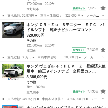
170,000km
2010年
7月26日
提携サイト
大野城市
■ 支払総額: 39.8万円 ■ 車両本体価格： 328,000 円 ■ メーカー
名： ホンダ ■ 車種名： ＣＲ－Ｚ ■ グレード名： α ローダウ
福岡
大野城市
その他
ホンダ ＣＲ－Ｚ α Ｂモニター ＥＴＣ パ
ン ナビ ＴＶ 社外アルミ 社外マフラー 社外エアロ スマート
ドルシフト 純正ナビクルーズコント…
キー パド...
320,000円
その他
121,600km
2010年
7月30日
提携サイト
福岡市
■ 支払総額: 36万円 ■ 車両本体価格： 320,000 円 ■ メーカー
名： ホンダ ■ 車種名： ＣＲ－Ｚ ■ グレード名： α Ｂモニタ
福岡
福岡市
その他
ホンダ ヴェゼル ｅ：ＨＥＶ Ｚ 登録済未使
ー ＥＴＣ パドルシフト 純正ナビクルーズコントロール 整備手
用車 純正９インチナビ 全周囲カメ…
帳、取説 ■ ...
3,366,000円
その他
7km
2026年
7月30日
提携サイト
北九州市
■ 支払総額: 349.9万円 ■ 車両本体価格： 3,366,000 円 ■ メーカ
ー名： ホンダ ■ 車種名： ヴェゼル ■ グレード名： ｅ：ＨＥ
福岡
北九州市
その他
ホンダ ヴェゼル ハイブリッドＸ・ホンダセン