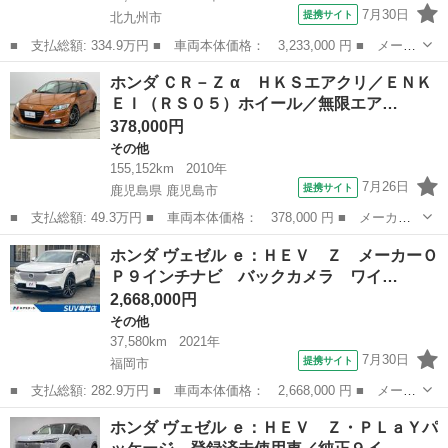
7月30日
提携サイト
北九州市
■ 支払総額: 334.9万円 ■ 車両本体価格： 3,233,000 円 ■ メーカ
ー名： ホンダ ■ 車種名： ヴェゼル ■ グレード名： ｅ：ＨＥ
福岡
北九州市
その他
ホンダ ＣＲ－Ｚ α ＨＫＳエアクリ／ＥＮＫ
Ｖ Ｚ 禁煙車 純正９型ナビ バックカメラ 衝突被害軽減 レー
ＥＩ（ＲＳ０５）ホイール／無限エア…
ダークル...
378,000円
その他
155,152km
2010年
7月26日
提携サイト
鹿児島県 鹿児島市
■ 支払総額: 49.3万円 ■ 車両本体価格： 378,000 円 ■ メーカー
名： ホンダ ■ 車種名： ＣＲ－Ｚ ■ グレード名： α ＨＫＳエ
鹿児島
鹿児島市
その他
ホンダ ヴェゼル ｅ：ＨＥＶ Ｚ メーカーＯ
アクリ／ＥＮＫＥＩ（ＲＳ０５）ホイール／無限エアロ／ＥＮＤＬＥ
Ｐ９インチナビ バックカメラ ワイ…
ＳＳキャリ...
2,668,000円
その他
37,580km
2021年
7月30日
提携サイト
福岡市
■ 支払総額: 282.9万円 ■ 車両本体価格： 2,668,000 円 ■ メーカ
ー名： ホンダ ■ 車種名： ヴェゼル ■ グレード名： ｅ：ＨＥ
福岡
福岡市
その他
ホンダ ヴェゼル ｅ：ＨＥＶ Ｚ・ＰＬａＹパ
Ｖ Ｚ メーカーＯＰ９インチナビ バックカメラ ワイヤレス充