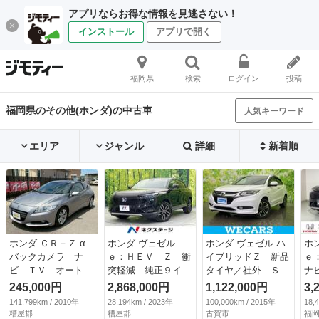
アプリならお得な情報を見逃さない！
インストール
アプリで開く
福岡県
検索
ログイン
投稿
福岡県のその他(ホンダ)の中古車
人気キーワード
エリア
ジャンル
詳細
新着順
ホンダ ＣＲ－Ｚ α
ホンダ ヴェゼル
ホンダ ヴェゼル ハ
ホ
バックカメラ ナ
ｅ：ＨＥＶ Ｚ 衝
イブリッドＺ 新品
ｅ
ビ ＴＶ オートク
突軽減 純正９イン
タイヤ／社外 ＳＤ
ナ
ルーズコントロー
チナビ バックカメ
ナビ／シティーブレ
ア
245,000円
2,868,000円
1,122,000円
3,
ル ＣＶＴ オート
ラ 禁煙車 レーダ
ーキアクティブシス
ラ
141,799km / 2010年
28,194km / 2023年
100,000km / 2015年
18,
ライト ＨＩＤ ス
ークルーズ ドラレ
テム（ホンダ）／シ
追
糟屋郡
糟屋郡
古賀市
福