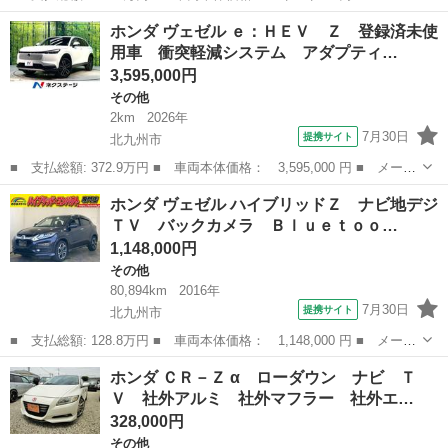
ー名： ホンダ ■ 車種名： ヴェゼル ■ グレード名： ハイブリ
福岡
筑後市
その他
ホンダ ヴェゼル ｅ：ＨＥＶ Ｚ 登録済未使
ッドＺ・ホンダセンシング 純正８型ナビ バックカメラ ホンダセ
用車 衝突軽減システム アダプティ…
ンシング...
3,595,000円
その他
2km
2026年
7月30日
提携サイト
北九州市
■ 支払総額: 372.9万円 ■ 車両本体価格： 3,595,000 円 ■ メーカ
ー名： ホンダ ■ 車種名： ヴェゼル ■ グレード名： ｅ：ＨＥ
福岡
北九州市
その他
ホンダ ヴェゼル ハイブリッドＺ ナビ地デジ
Ｖ Ｚ 登録済未使用車 衝突軽減システム アダプティブクルー
ＴＶ バックカメラ Ｂｌｕｅｔｏｏ…
ズ 純正９...
1,148,000円
その他
80,894km
2016年
7月30日
提携サイト
北九州市
■ 支払総額: 128.8万円 ■ 車両本体価格： 1,148,000 円 ■ メーカ
ー名： ホンダ ■ 車種名： ヴェゼル ■ グレード名： ハイブリ
福岡
北九州市
その他
ホンダ ＣＲ－Ｚ α ローダウン ナビ Ｔ
ッドＺ ナビ地デジＴＶ バックカメラ Ｂｌｕｅｔｏｏｔｈ ＥＴ
Ｖ 社外アルミ 社外マフラー 社外エ…
Ｃ スマ...
328,000円
その他