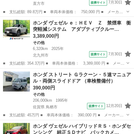
7月30日
提携サイト
直方市
■ 支払総額: 89.8万円 ■ 車両本体価格： 750,000 円 ■ メーカー
名： ホンダ ■ 車種名： ヴェゼル ■ グレード名： ハイブリッ
福岡
直方市
その他
ホンダ ヴェゼル ｅ：ＨＥＶ Ｚ 禁煙車 衝
ドＺ 全国対応１年保証 ＴＥＩＮ車高調 ハーフレザーシート 社
突軽減システム アダプティブクルー…
外１７ＡＷ ...
3,389,000円
その他
6,320km
2025年
7月30日
提携サイト
北九州市
■ 支払総額: 354.3万円 ■ 車両本体価格： 3,389,000 円 ■ メーカ
ー名： ホンダ ■ 車種名： ヴェゼル ■ グレード名： ｅ：ＨＥ
福岡
北九州市
その他
ホンダ ストリート Ｇラクーン・５速マニュア
Ｖ Ｚ 禁煙車 衝突軽減システム アダプティブクルーズ 純正９
ル・両側スライドドア （車検整備付）
型ディス...
390,000円
その他
206,000km
1995年
12月20日
提携サイト
佐賀県 鳥栖市
■ 支払総額: 45万円 ■ 車両本体価格： 390,000 円 ■ メーカー
名： ホンダ ■ 車種名： ストリート ■ グレード名： Ｇラクー
佐賀
鳥栖市
その他
ホンダ ヴェゼル ハイブリッドＲＳ・ホンダセ
ン・５速マニュアル・両側スライドドア ■ 排気量： 660cc ■ ドア
ンシング 純正ＳＤナビ バックカメ…
枚数：...