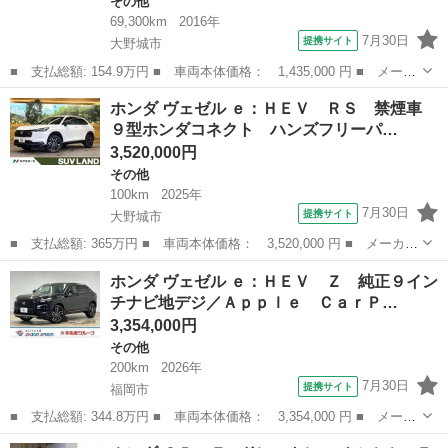
その他
69,300km
2016年
7月30日
提携サイト
大野城市
■ 支払総額: 154.9万円 ■ 車両本体価格： 1,435,000 円 ■ メーカ
ー名： ホンダ ■ 車種名： ヴェゼル ■ グレード名： ハイブリ
福岡
大野城市
その他
ホンダ ヴェゼル ｅ：ＨＥＶ ＲＳ 禁煙車
ッドＺ スタイルエディション 純正ＳＤナビ バックカメラ 衝突
９型ホンダコネクト ハンズフリーパ…
被害軽減...
3,520,000円
その他
100km
2025年
7月30日
提携サイト
大野城市
■ 支払総額: 365万円 ■ 車両本体価格： 3,520,000 円 ■ メーカー
名： ホンダ ■ 車種名： ヴェゼル ■ グレード名： ｅ：ＨＥ
福岡
大野城市
その他
ホンダ ヴェゼル ｅ：ＨＥＶ Ｚ 純正９イン
Ｖ ＲＳ 禁煙車 ９型ホンダコネクト ハンズフリーパワーバック
チナビ地デジ／Ａｐｐｌｅ ＣａｒＰ…
ドア 全周囲...
3,354,000円
その他
200km
2026年
7月30日
提携サイト
福岡市
■ 支払総額: 344.8万円 ■ 車両本体価格： 3,354,000 円 ■ メーカ
ー名： ホンダ ■ 車種名： ヴェゼル ■ グレード名： ｅ：ＨＥ
福岡
福岡市
その他