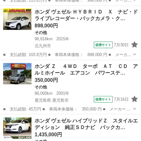
■ 支払総額: 113.8万円 ■ 車両本体価格： 998,000 円 ■ メーカー
名： ホンダ ■ 車種名： ヴェゼル ■ グレード名： ハイブリッ
福岡
北九州市
その他
ホンダ ヴェゼル ＨＹＢＲＩＤ Ｘ ナビ・ド
ドＺ ナビフルセグＴＶ バックカメラ ＬＥＤヘッドライト シー
ライブレコーダー・バックカメラ・ク…
トヒーター...
898,000円
その他
96,816km
2015年
7月30日
提携サイト
北九州市
■ 支払総額: 103.8万円 ■ 車両本体価格： 898,000 円 ■ メーカー
名： ホンダ ■ 車種名： ヴェゼル ■ グレード名： ＨＹＢＲＩ
福岡
北九州市
その他
ホンダ Ｚ ４ＷＤ ターボ ＡＴ ＣＤ ア
Ｄ Ｘ ナビ・ドライブレコーダー・バックカメラ・クルーズコント
ルミホイール エアコン パワーステ…
ロール・Ｅ...
350,000円
その他
96,000km
2001年
7月16日
提携サイト
鹿児島県 鹿児島市
■ 支払総額: 45万円 ■ 車両本体価格： 350,000 円 ■ メーカー
名： ホンダ ■ 車種名： Ｚ ■ グレード名： ４ＷＤ ター
鹿児島
鹿児島市
その他
ホンダ ヴェゼル ハイブリッドＺ スタイルエ
ボ ＡＴ ＣＤ アルミホイール エアコン パワーステアリング
ディション 純正ＳＤナビ バックカ…
パワーウィンドウ ...
1,435,000円