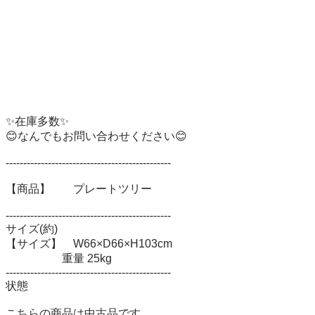
✨在庫多数✨ 

😊なんでもお問い合わせください😊 

----------------------------------------------- 

【商品】　　プレートツリー

----------------------------------------------- 

サイズ(約) 

【サイズ】　W66×D66×H103cm

　　　　　重量 25kg

----------------------------------------------- 

状態 

こちらの商品は中古品です。
