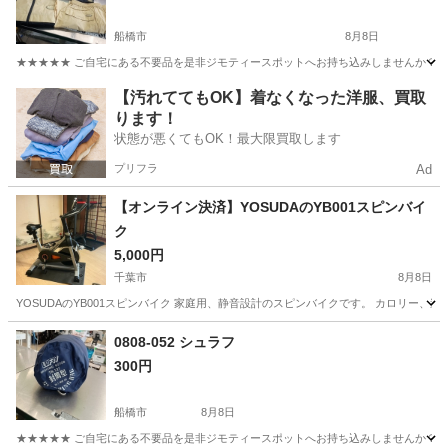
船橋市
8月8日
★★★★★ ご自宅にある不要品を是非ジモティースポットへお持ち込みしませんか？ 家
千葉
船橋市
ゴルフ
ゼクシオ
【汚れててもOK】着なくなった洋服、買取
ります！
状態が悪くてもOK！最大限買取します
プリフラ
Ad
【オンライン決済】YOSUDAのYB001スピンバイ
ク
5,000円
千葉市
8月8日
YOSUDAのYB001スピンバイク 家庭用、静音設計のスピンバイクです。 カロリー
千葉
千葉市
フィットネス、トレーニング
有酸素運動
0808-052 シュラフ
300円
船橋市
8月8日
★★★★★ ご自宅にある不要品を是非ジモティースポットへお持ち込みしませんか？ 家