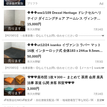
プリフラ
Ad
🔷🔶🔷ww1/109 Drexel Heritage ドレクセルヘリ
テイジ ダイニングチェア アームレス ヴィンテー
ジ家具 クラシック マホガニー ★直接引取歓迎🔷
15,000円
売ります
🔶🔷
市川大野駅
7月14日
【POTATO】 ✨在庫多数✨ 😊なんでもお問い合わせください😊 --------------------------------
千葉
市川市
市川大野駅
椅子
東京
墨田区
椅子
🔷🔶🔷ut12/24 ivanko イヴァンコ ラバー マット
16枚 インターロック式 全体183ｘ244㎝ 9.5mm厚
マホガニー
ブラック フロアマット 直接引取り推奨⑦○🔷🔶🔷
50,000円
売ります
市川大野駅
7月3日
【POTATO】 ✨在庫多数✨ 😊なんでもお問い合わせください😊 【メーカー】ivanko 【商品】 マット --------
千葉
市川市
市川大野駅
フィットネス、トレーニング
東京
💜🧡💚座布団 1枚￥300～ まとめて 茶席 会席 座具
法事 茶道 仏間 来客 和室💜🧡💚
江東区
フィットネス、トレーニング
イヴァンコ
3,000円
売ります
市川大野駅
7月14日
🌈有限会社IMO🌈格安🌈 ・自社便格安配送✅🆗 ・地域密着型丁寧な対応✅🆗 ・直接