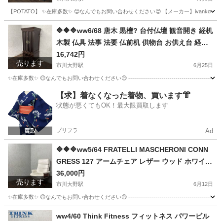
【POTATO】 ✨在庫多数✨ 😊なんでもお問い合わせください😊 【メーカー】ivanko 【商品】 マット --------
千葉
市川市
市川大野駅
フィットネス、トレーニング
東京
🔷🔶🔷ww6/68 唐木 黒檀? 台付仏壇 観音開き 経机
木製 仏具 法事 法要 仏前机 供物台 お供え台 経台
江東区
フィットネス、トレーニング
イヴァンコ
経卓 セパレート 中古品 ★直接引取推奨◇🔷🔶🔷
16,742円
売ります
市川大野駅
6月25日
✨在庫多数✨ 😊なんでもお問い合わせください😊 ----------------------------------------------- 【
千葉
市川市
市川大野駅
その他
【求】着なくなった着物、買います👘
状態が悪くてもOK！最大限買取します
プリフラ
Ad
🔷🔶🔷ww5/64 FRATELLI MASCHERONI CONN
GRESS 127 アームチェア レザー ウッド ホワイト
特注 希少 ヴィンテージ 家具 イタリア★直接引取
36,000円
売ります
歓迎◎🔷🔶🔷
市川大野駅
6月12日
✨在庫多数✨ 😊なんでもお問い合わせください😊 -----------------------------------------------
千葉
市川市
市川大野駅
ソファ
アームチェア
ww4/60 Think Fitness フィットネス パワービル