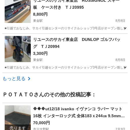
リユースのサカイ東金店 ROSSIGNOL スキー
板 ケース付き TＪ20995
8,800円
東金駅
8月8日
■引越でおなじみ、サカイ引越センターのリサイクルショップ3号店がオープン致しました。 
千葉
東金市
東金駅
スキー
スキー板
リユースのサカイ東金店 DUNLOP ゴルフバッ
グ TＪ20994
3,300円
東金駅
8月8日
■引越でおなじみ、サカイ引越センターのリサイクルショップ3号店がオープン致しました。 
千葉
東金市
東金駅
ゴルフ
リユース
もっと見る
ＰＯＴＡＴＯ
さんのその他の投稿記事：
🔷🔶🔷ut12/18 ivanko イヴァンコ ラバー マット
16枚 インターロック式 全体183ｘ244㎝ 9.5mm厚
ブラック フロアマット 直接引取り推奨①🔷🔶🔷
70,000円
売ります
市川大野駅
7月3日