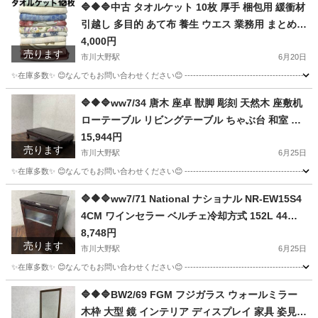
千葉
市川市
市川大野駅
椅子
東京
墨田区
椅子
🔷🔶🔷中古 タオルケット 10枚 厚手 梱包用 緩衝材
引越し 多目的 あて布 養生 ウエス 業務用 まとめて
法事
★直接引取歓迎 ※千葉県市川市〇🔷🔶🔷
4,000円
売ります
市川大野駅
6月20日
✨在庫多数✨ 😊なんでもお問い合わせください😊 ----------------------------------------------
千葉
市川市
市川大野駅
その他
東京
墨田区
その他
🔷🔶🔷ww7/34 唐木 座卓 獣脚 彫刻 天然木 座敷机
ローテーブル リビングテーブル ちゃぶ台 和室 ★
ウエス
直接引取歓迎◎🔷🔶🔷
15,944円
売ります
市川大野駅
6月25日
✨在庫多数✨ 😊なんでもお問い合わせください😊 ----------------------------------------------- 【商
千葉
市川市
市川大野駅
テーブル
🔷🔶🔷ww7/71 National ナショナル NR-EW15S4
4CM ワインセラー ベルチェ冷却方式 152L 44本
収納 2005年製 家庭 家電 中古 ◇🔷🔶🔷
8,748円
売ります
市川大野駅
6月25日
✨在庫多数✨ 😊なんでもお問い合わせください😊 -----------------------------------------------
千葉
市川市
市川大野駅
キッチン家電
🔷🔶🔷BW2/69 FGM フジガラス ウォールミラー
木枠 大型 鏡 インテリア ディスプレイ 家具 姿見