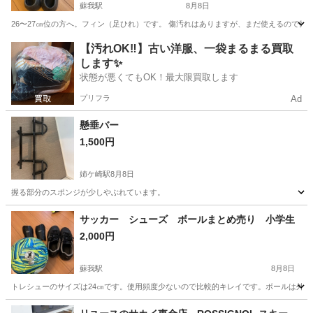
蘇我駅
8月8日
26〜27㎝位の方へ。フィン（足ひれ）です。 傷汚れはありますが、まだ使えるので欲
千葉
千葉市
蘇我駅
マリンスポーツ
フィン
【汚れOK‼️】古い洋服、一袋まるまる買取
します✨
状態が悪くてもOK！最大限買取します
プリフラ
Ad
懸垂バー
1,500円
姉ケ崎駅
8月8日
握る部分のスポンジが少しやぶれています。
千葉
市原市
姉ケ崎駅
フィットネス、トレーニング
サッカー シューズ ボールまとめ売り 小学生
2,000円
蘇我駅
8月8日
トレシューのサイズは24㎝です。使用頻度少ないので比較的キレイです。ボールは外で
千葉
千葉市
蘇我駅
サッカー
ボール