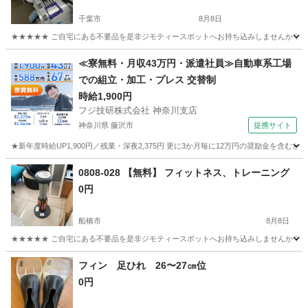
千葉市
8月8日
★★★★★ ご自宅にある不要品を是非ジモティースポットへお持ち込みしませんか？ 家
千葉
千葉市
フィットネス、トレーニング
エキスパンダー
≪寮無料・月収43万円・派遣社員≫自動車系工場
での組立・加工・プレス 交替制
時給1,900円
フジ技研株式会社 神奈川支店
神奈川県 藤沢市
提携サイト
★新年度時給UP1,900円／残業・深夜2,375円 更に3か月毎に12万円の奨励金を含む
神奈川
藤沢市
その他
0808-028 【無料】 フィットネス、トレーニング
0円
船橋市
8月8日
★★★★★ ご自宅にある不要品を是非ジモティースポットへお持ち込みしませんか？ 家
千葉
船橋市
フィットネス、トレーニング
現地
フィン 足ひれ 26〜27㎝位
0円