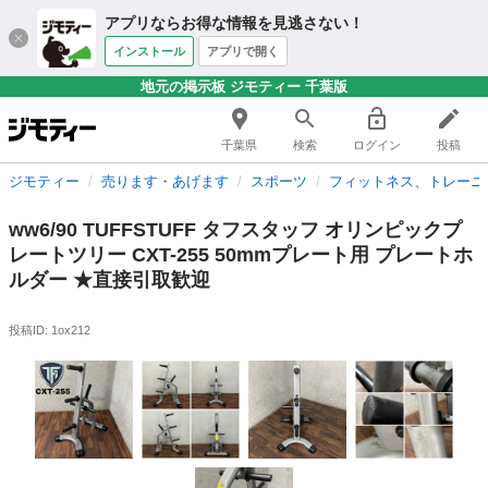
アプリならお得な情報を見逃さない！
インストール
アプリで開く
地元の掲示板 ジモティー 千葉版
千葉県
検索
ログイン
投稿
ジモティー
売ります・あげます
スポーツ
フィットネス、トレーニ
ww6/90 TUFFSTUFF タフスタッフ オリンピックプ
レートツリー CXT-255 50mmプレート用 プレートホ
ルダー ★直接引取歓迎
投稿ID: 1ox212