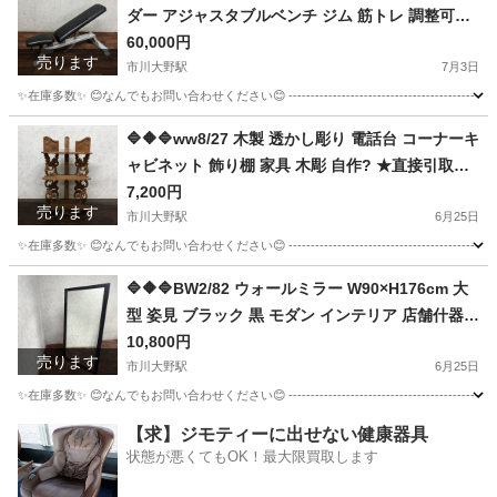
ダー アジャスタブルベンチ ジム 筋トレ 調整可能
ホームジム ★直接引取歓迎
60,000円
売ります
市川大野駅
7月3日
✨在庫多数✨ 😊なんでもお問い合わせください😊 ---------------------------------------
千葉
市川市
市川大野駅
その他
画像
🔷🔶🔷ww8/27 木製 透かし彫り 電話台 コーナーキ
ャビネット 飾り棚 家具 木彫 自作? ★直接引取歓
迎 ◇🔷🔶🔷
7,200円
売ります
市川大野駅
6月25日
✨在庫多数✨ 😊なんでもお問い合わせください😊 --------------------------------------------
千葉
市川市
市川大野駅
収納家具
🔷🔶🔷BW2/82 ウォールミラー W90×H176cm 大
型 姿見 ブラック 黒 モダン インテリア 店舗什器
◇🔷🔶🔷
10,800円
売ります
市川大野駅
6月25日
✨在庫多数✨ 😊なんでもお問い合わせください😊 ----------------------------------------------- 【商品
千葉
市川市
市川大野駅
ミラー/鏡
【求】ジモティーに出せない健康器具
状態が悪くてもOK！最大限買取します