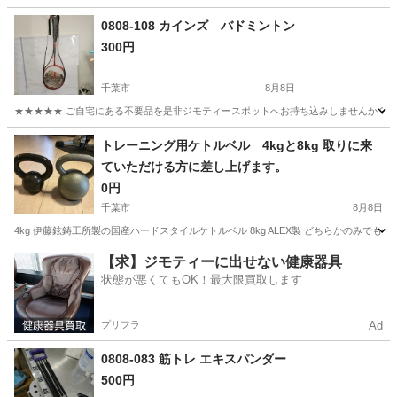
千葉
船橋市
その他
シュラフ
0808-108 カインズ バドミントン
300円
千葉市
8月8日
★★★★★ ご自宅にある不要品を是非ジモティースポットへお持ち込みしませんか？ 家
千葉
千葉市
テニス
カインズ
トレーニング用ケトルベル 4kgと8kg 取りに来
ていただける方に差し上げます。
0円
千葉市
8月8日
4kg 伊藤鉉鋳工所製の国産ハードスタイルケトルベル 8kg ALEX製 どちらかのみでも
千葉
千葉市
フィットネス、トレーニング
ケトルベル
【求】ジモティーに出せない健康器具
状態が悪くてもOK！最大限買取します
プリフラ
Ad
0808-083 筋トレ エキスパンダー
500円