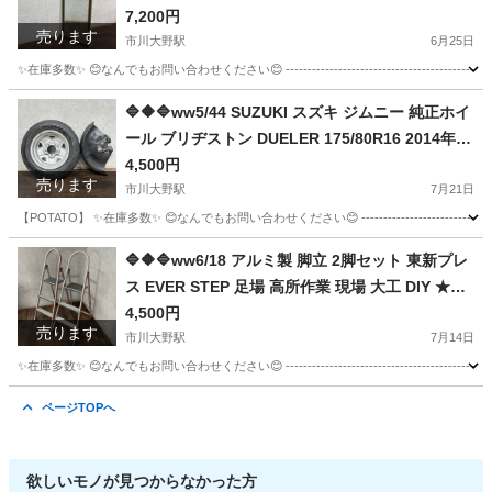
ヴィンテージ◇🔷🔶🔷
7,200円
売ります
市川大野駅
6月25日
✨在庫多数✨ 😊なんでもお問い合わせください😊 ----------------------------------------------- 【商品
千葉
市川市
市川大野駅
ミラー/鏡
🔷🔶🔷ww5/44 SUZUKI スズキ ジムニー 純正ホイ
ール ブリヂストン DUELER 175/80R16 2014年製
ホイール タイヤ ★直接引取歓迎🔷🔶🔷
4,500円
売ります
市川大野駅
7月21日
【POTATO】 ✨在庫多数✨ 😊なんでもお問い合わせください😊 ------------------------------
千葉
市川市
市川大野駅
タイヤ、ホイール
ホイール
🔷🔶🔷ww6/18 アルミ製 脚立 2脚セット 東新プレ
ス EVER STEP 足場 高所作業 現場 大工 DIY ★直
接引取限定◎🔷🔶🔷
4,500円
売ります
市川大野駅
7月14日
✨在庫多数✨ 😊なんでもお問い合わせください😊 ----------------------------------------------
千葉
市川市
市川大野駅
その他
足場
ページTOPへ
欲しいモノが見つからなかった方