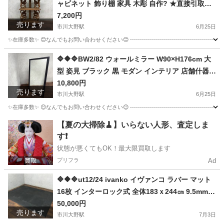
ャビネット 飾り棚 家具 木彫 自作? ★直接引取歓
迎 ◇🔷🔶🔷
7,200円
売ります
市川大野駅
6月25日
✨在庫多数✨ 😊なんでもお問い合わせください😊 --------------------------------------------
千葉
市川市
市川大野駅
収納家具
🔷🔶🔷BW2/82 ウォールミラー W90×H176cm 大
型 姿見 ブラック 黒 モダン インテリア 店舗什器
◇🔷🔶🔷
10,800円
売ります
市川大野駅
6月25日
✨在庫多数✨ 😊なんでもお問い合わせください😊 ----------------------------------------------- 【商品
千葉
市川市
市川大野駅
ミラー/鏡
【夏の大掃除🧹】いらない人形、査定しま
す❗️
状態が悪くてもOK！最大限買取します
プリフラ
Ad
🔷🔶🔷ut12/24 ivanko イヴァンコ ラバー マット
16枚 インターロック式 全体183ｘ244㎝ 9.5mm厚
ブラック フロアマット 直接引取り推奨⑦○🔷🔶🔷
50,000円
売ります
市川大野駅
7月3日