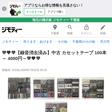
アプリならお得な情報を見逃さない！
インストール
アプリで開く
地元の掲示板 ジモティー 千葉版
千葉県
検索
ログイン
投稿
ジモティー
売ります・あげます
その他
千葉県のその他
市川市
💚🧡💜【録音消去済み】中古 カセットテープ 100本
～ 4000円～💚🧡💜
投稿ID: 1l7y5q
2026年7月22日 00:15