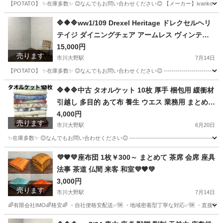
【POTATO】 ✨在庫多数✨ 😊なんでもお問い合わせください😊 【メーカー】ivanko 【商品】 マット --------
千葉
市川市
市川大野駅
フィットネス、トレーニング
東京
🔷🔶🔷ww1/109 Drexel Heritage ドレクセルヘリ
テイジ ダイニングチェア アームレス ヴィンテー
江東区
フィットネス、トレーニング
イヴァンコ
ジ家具 クラシック マホガニー ★直接引取歓迎🔷
15,000円
売ります
🔶🔷
市川大野駅
7月14日
【POTATO】 ✨在庫多数✨ 😊なんでもお問い合わせください😊 --------------------------------
千葉
市川市
市川大野駅
椅子
東京
墨田区
椅子
🔷🔶🔷中古 タオルケット 10枚 厚手 梱包用 緩衝材
引越し 多目的 あて布 養生 ウエス 業務用 まとめて
マホガニー
★直接引取歓迎 ※千葉県市川市〇🔷🔶🔷
4,000円
売ります
市川大野駅
6月20日
✨在庫多数✨ 😊なんでもお問い合わせください😊 ----------------------------------------------
千葉
市川市
市川大野駅
その他
東京
墨田区
その他
💜🧡💚座布団 1枚￥300～ まとめて 茶席 会席 座具
法事 茶道 仏間 来客 和室💜🧡💚
ウエス
3,000円
売ります
市川大野駅
7月14日
🌈有限会社IMO🌈格安🌈 ・自社便格安配送✅🆗 ・地域密着型丁寧な対応✅🆗 ・直接
千葉
市川市
市川大野駅
椅子
東京
墨田区
椅子