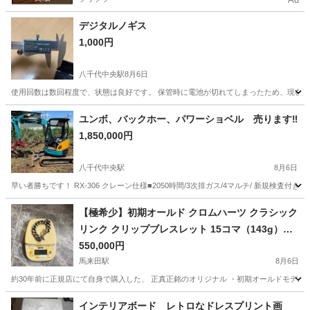
デジタルノギス
1,000円
八千代中央駅
8月6日
使用回数は数回程度で、状態は良好です。 保管時に電池が切れてしまったため、現在は
千葉
八千代市
八千代中央駅
その他
ユンボ、バックホー、パワーショベル 売ります‼︎
1,850,000円
八千代中央駅
8月6日
早い者勝ちです！ RX-306 クレーン仕様■2050時間/3次排ガス/4マルチ/ 新規検査付き
千葉
八千代市
八千代中央駅
その他
バックホー
【極希少】初期オールド クロムハーツ クラシック
リンク クリップブレスレット 15コマ（143g）手
渡し限定
550,000円
馬来田駅
8月6日
約30年前に正規店にて自身で購入した、 正真正銘のオリジナル ・初期オールドモデルの
千葉
木更津市
馬来田駅
その他
インテリアボード レトロなドレスプリント画