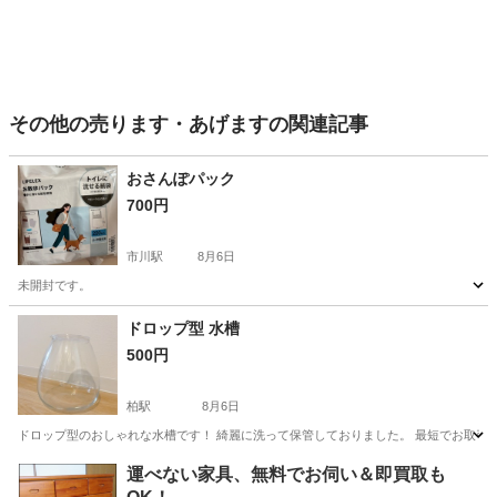
その他の売ります・あげますの関連記事
おさんぽパック
700円
市川駅
8月6日
未開封です。
千葉
市川市
市川駅
その他
ドロップ型 水槽
500円
柏駅
8月6日
ドロップ型のおしゃれな水槽です！ 綺麗に洗って保管しておりました。 最短でお取引できる
千葉
柏市
柏駅
その他
運べない家具、無料でお伺い＆即買取も