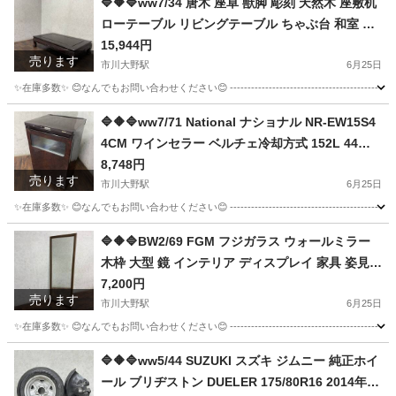
🔷🔶🔷ww7/34 唐木 座卓 獣脚 彫刻 天然木 座敷机
ローテーブル リビングテーブル ちゃぶ台 和室 ★
法事
直接引取歓迎◎🔷🔶🔷
15,944円
売ります
市川大野駅
6月25日
✨在庫多数✨ 😊なんでもお問い合わせください😊 ----------------------------------------------- 【商
千葉
市川市
市川大野駅
テーブル
🔷🔶🔷ww7/71 National ナショナル NR-EW15S4
4CM ワインセラー ベルチェ冷却方式 152L 44本
収納 2005年製 家庭 家電 中古 ◇🔷🔶🔷
8,748円
売ります
市川大野駅
6月25日
✨在庫多数✨ 😊なんでもお問い合わせください😊 -----------------------------------------------
千葉
市川市
市川大野駅
キッチン家電
🔷🔶🔷BW2/69 FGM フジガラス ウォールミラー
木枠 大型 鏡 インテリア ディスプレイ 家具 姿見
ヴィンテージ◇🔷🔶🔷
7,200円
売ります
市川大野駅
6月25日
✨在庫多数✨ 😊なんでもお問い合わせください😊 ----------------------------------------------- 【商品
千葉
市川市
市川大野駅
ミラー/鏡
🔷🔶🔷ww5/44 SUZUKI スズキ ジムニー 純正ホイ
ール ブリヂストン DUELER 175/80R16 2014年製