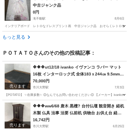
中古ジャンク品
0円
滝不動駅
8月6日
インテリアボード レトロなドレスプリント画 中古ジャンク品 おそらくレトロをイ
千葉
船橋市
滝不動駅
その他
レトロ
もっと見る
ＰＯＴＡＴＯ
さんのその他の投稿記事：
🔷🔶🔷ut12/18 ivanko イヴァンコ ラバー マット
16枚 インターロック式 全体183ｘ244㎝ 9.5mm厚
ブラック フロアマット 直接引取り推奨①🔷🔶🔷
70,000円
売ります
市川大野駅
7月3日
【POTATO】 ✨在庫多数✨ 😊なんでもお問い合わせください😊 【メーカー】ivanko 【商品】 マット --------
千葉
市川市
市川大野駅
フィットネス、トレーニング
東京
🔷🔶🔷ww6/68 唐木 黒檀? 台付仏壇 観音開き 経机
木製 仏具 法事 法要 仏前机 供物台 お供え台 経台
江東区
フィットネス、トレーニング
イヴァンコ
経卓 セパレート 中古品 ★直接引取推奨◇🔷🔶🔷
16,742円
売ります
市川大野駅
6月25日