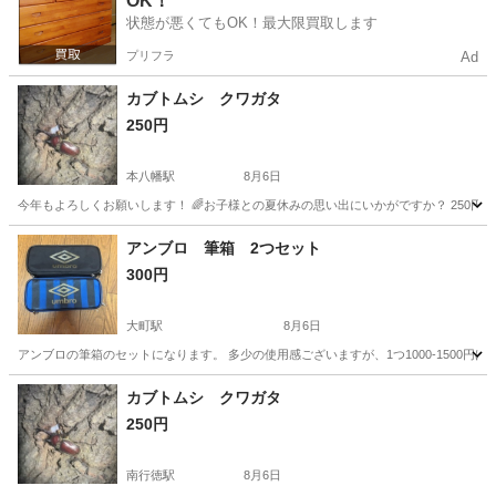
OK！
状態が悪くてもOK！最大限買取します
プリフラ
Ad
カブトムシ クワガタ
250円
本八幡駅
8月6日
今年もよろしくお願いします！ 🌈お子様との夏休みの思い出にいかがですか？ 250円〜 
千葉
市川市
本八幡駅
その他
カブトムシ
アンブロ 筆箱 2つセット
300円
大町駅
8月6日
アンブロの筆箱のセットになります。 多少の使用感ございますが、1つ1000-1500
千葉
松戸市
大町駅
その他
筆箱
カブトムシ クワガタ
250円
南行徳駅
8月6日