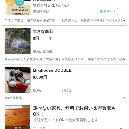
株式会社BREXA Next
茨城県 静駅
提携サイト
コネクタ製造工場の検査や測定作業！日勤専属＆土日祝休み＆年間休日128日★クリーン
茨城
常陸大宮市
静駅
その他
大きな庭石
0円
茂原駅
8月6日
親から相続した古民家の庭に大型の庭石が多数あります。 運搬作業ができる方に譲り
千葉
長生郡
茂原駅
その他
庭石
Mikihouse DOUBLE
6,000円
松戸駅
8月6日
18cm靴新品
千葉
松戸市
松戸駅
その他
新品
運べない家具、無料でお伺い＆即買取も
OK！
状態が悪くてもOK！最大限買取します
プリフラ
Ad