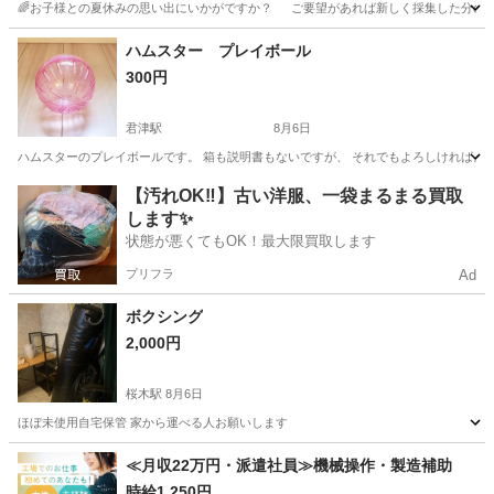
🌈お子様との夏休みの思い出にいかがですか？ ご要望があれば新しく採集した分の販売も
千葉
市川市
南行徳駅
その他
カブトムシ
ハムスター プレイボール
300円
君津駅
8月6日
ハムスターのプレイボールです。 箱も説明書もないですが、 それでもよろしければ。
千葉
木更津市
君津駅
その他
【汚れOK‼️】古い洋服、一袋まるまる買取
します✨
状態が悪くてもOK！最大限買取します
プリフラ
Ad
ボクシング
2,000円
桜木駅
8月6日
ほぼ未使用自宅保管 家から運べる人お願いします
千葉
千葉市
桜木駅
その他
≪月収22万円・派遣社員≫機械操作・製造補助
時給1,250円