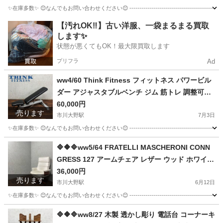
✨在庫多数✨ 😊なんでもお問い合わせください😊 ----------------------------------------------- 【
千葉
市川市
市川大野駅
その他
【汚れOK‼️】古い洋服、一袋まるまる買取
します✨
状態が悪くてもOK！最大限買取します
プリフラ
Ad
ww4/60 Think Fitness フィットネス パワービル
ダー アジャスタブルベンチ ジム 筋トレ 調整可能
ホームジム ★直接引取歓迎
60,000円
売ります
市川大野駅
7月3日
✨在庫多数✨ 😊なんでもお問い合わせください😊 ---------------------------------------
千葉
市川市
市川大野駅
その他
画像
🔷🔶🔷ww5/64 FRATELLI MASCHERONI CONN
GRESS 127 アームチェア レザー ウッド ホワイト
特注 希少 ヴィンテージ 家具 イタリア★直接引取
36,000円
売ります
歓迎◎🔷🔶🔷
市川大野駅
6月12日
✨在庫多数✨ 😊なんでもお問い合わせください😊 -----------------------------------------------
千葉
市川市
市川大野駅
ソファ
アームチェア
🔷🔶🔷ww8/27 木製 透かし彫り 電話台 コーナーキ