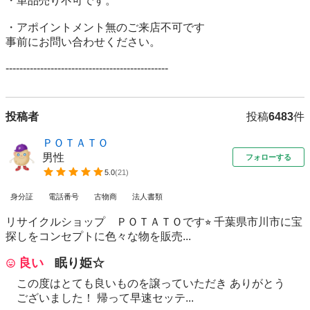
・単品売り不可です。

・アポイントメント無のご来店不可です

事前にお問い合わせください。

-----------------------------------------------
投稿者
投稿
6483
件
ＰＯＴＡＴＯ
男性
フォローする
5.0
(
21
)
身分証
電話番号
古物商
法人書類
リサイクルショップ ＰＯＴＡＴＯです⭐︎ 千葉県市川市に宝
探しをコンセプトに色々な物を販売...
良い
眠り姫☆
この度はとても良いものを譲っていただき ありがとう
ございました！ 帰って早速セッテ...