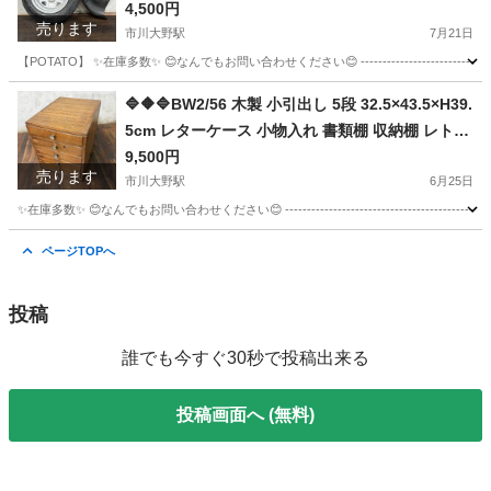
ホイール タイヤ ★直接引取歓迎🔷🔶🔷
4,500円
売ります
市川大野駅
7月21日
【POTATO】 ✨在庫多数✨ 😊なんでもお問い合わせください😊 ------------------------------
千葉
市川市
市川大野駅
タイヤ、ホイール
ホイール
🔷🔶🔷BW2/56 木製 小引出し 5段 32.5×43.5×H39.
5cm レターケース 小物入れ 書類棚 収納棚 レトロ
ヴィンテージ 古民家◇🔷🔶🔷
9,500円
売ります
市川大野駅
6月25日
✨在庫多数✨ 😊なんでもお問い合わせください😊 ----------------------------------------------- 【
千葉
市川市
市川大野駅
収納家具
ページTOPへ
投稿
誰でも今すぐ30秒で投稿出来る
投稿画面へ (無料)