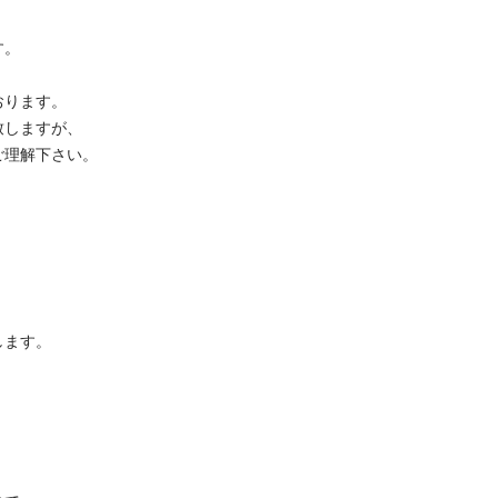


ます。

ますが、

解下さい。

。
