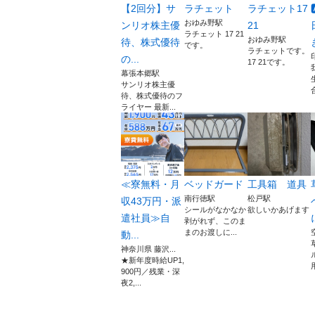
【2回分】サ
ラチェット
ラチェット17
おゆみ野駅
ンリオ株主優
21
ラチェット 17 21
おゆみ野駅
待、株式優待
です。
ラチェットです。
の...
17 21です。
幕張本郷駅
サンリオ株主優
待、株式優待のフ
ライヤー 最新...
≪寮無料・月
ベッドガード
工具箱 道具
南行徳駅
松戸駅
収43万円・派
シールがなかなか
欲しいかあげます
遣社員≫自
剥がれず、このま
まのお渡しに...
動...
神奈川県 藤沢...
★新年度時給UP1,
900円／残業・深
夜2,...