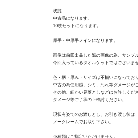
状態	

中古品になります。

10枚セットになります。

厚手・中厚手メインになります。

画像は前回出品した際の画像の為、サンプルに
今回入っているタオルケットではございません
色・柄・厚み・サイズは不揃いになっておりま
中古の為使用感、シミ、汚れ等ダメージがござ
その他、細かい見落としなどはお許しください
ダメージ等ご了承の上検討ください。

現状有姿でのお渡しとし、お引き渡し後は

ノークレームでお取引下さい。

※種類はご指定いただけません。
