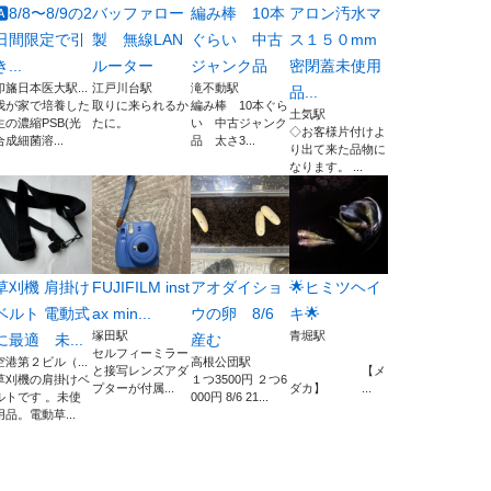
🅰️8/8〜8/9の2
バッファロー
編み棒 10本
アロン汚水マ
日間限定で引
製 無線LAN
ぐらい 中古
ス１５０mm
き...
ルーター
ジャンク品
密閉蓋未使用
印旛日本医大駅...
江戸川台駅
滝不動駅
品...
我が家で培養した
取りに来られるか
編み棒 10本ぐら
土気駅
生の濃縮PSB(光
たに。
い 中古ジャンク
◇お客様片付けよ
合成細菌溶...
品 太さ3...
り出て来た品物に
なります。 ...
草刈機 肩掛け
FUJIFILM inst
アオダイショ
🌟ヒミツヘイ
ベルト 電動式
ax min...
ウの卵 8/6
キ🌟
塚田駅
青堀駅
に最適 未...
産む
セルフィーミラー
空港第２ビル（...
高根公団駅
と接写レンズアダ
【メ
草刈機の肩掛けベ
１つ3500円 ２つ6
プターが付属...
ダカ】 ...
ルトです 。未使
000円 8/6 21...
用品。電動草...