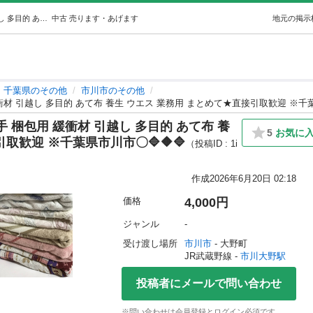
🔷🔶🔷中古 タオルケット 10枚 厚手 梱包用 緩衝材 引越し 多目的 あて布 養生 ウエス 業務用 まとめて★直接引取歓迎 ※千葉県市川市… (ＰＯＴＡＴＯ) 市川大野のその他の中古あげます・譲ります｜ジモティーで不用品の処分
中古
売ります・あげます
地元の掲示
千葉県のその他
市川市のその他
 緩衝材 引越し 多目的 あて布 養生 ウエス 業務用 まとめて★直接引取歓迎 ※千葉
厚手 梱包用 緩衝材 引越し 多目的 あて布 養
5
お気に
取歓迎 ※千葉県市川市〇🔷🔶🔷
（投稿ID : 1i
作成
2026年6月20日 02:18
価格
4,000円
ジャンル
-
受け渡し場所
市川市
 - 大野町
JR武蔵野線 - 
市川大野駅
投稿者にメールで問い合わせ
※問い合わせは会員登録とログイン必須です