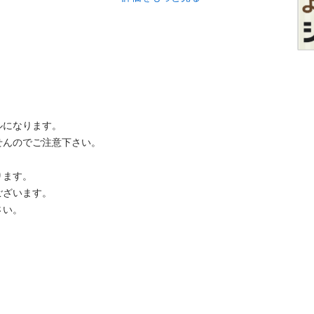
なります。

のでご注意下さい。

す。

います。

。
