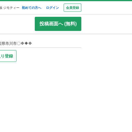
板 ジモティー
初めての方へ
ログイン
会員登録
投稿画面へ (無料)
県市川市〇🔷🔶🔷
入り登録