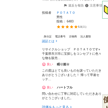
違反を報告
注意事項
投稿者
ＰＯＴＡＴＯ
男性
投稿： 
6483
5.0
(
21
)
身分証
電話番号
古物商
法人書類
認証とは
リサイクルショップ ＰＯＴＡＴＯです⭐︎
千葉県市川市に宝探しをコンセプトに色々
な物を販売...
良い
眠り姫☆
この度はとても良いものを譲っていただき
ありがとうございました！ 帰って早速セ
ッテ...
良い
ハートフル
問い合わせに丁寧に対応していただきあり
がとうございました。
評価をもっと見る