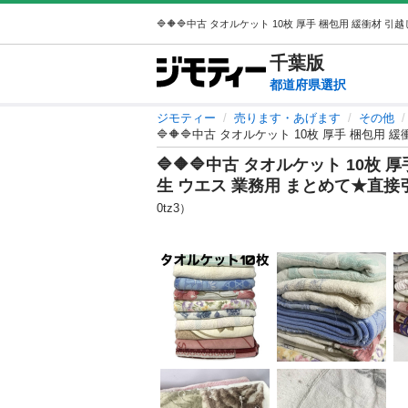
千葉
版
都道府県選択
ジモティー
売ります・あげます
その他
🔷🔶🔷中古 タオルケット 10枚 厚手 梱包用
🔷🔶🔷中古 タオルケット 10枚 
生 ウエス 業務用 まとめて★直接引
0tz3）