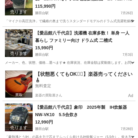
115,990円
売ります
勝田台駅
7月26日
「マイクロ高圧洗浄」で繊維の奥まで洗うスタンダードモデルのドラム式洗濯乾燥機。直
千葉
八千代市
勝田台駅
生活家電
商品
【愛品館八千代店】洗濯機 在庫多数！ 単身 一人
暮らし ファミリー向け ドラム式 二槽式
15,990円
売ります
勝田台駅
7月3日
メーカー、色、状態、価格…選べます★ 在庫状況、在庫金額は変動致します。お問い合わせ下さい！ ※画像
千葉
八千代市
勝田台駅
生活家電
商品
【状態悪くてもOK🙆‍♀️】楽器売ってください
🎸
無料査定
楽器の買取屋さん
Ad
【愛品館八千代店】象印 2025年製 IH炊飯器
NW-VK10 5.5合炊き
12,990円
売ります
勝田台駅
7月28日
「豪熱沸とうIH」の高火力で芯までふっくら炊けるIH炊飯ジャー（5.5合）。炊き方が