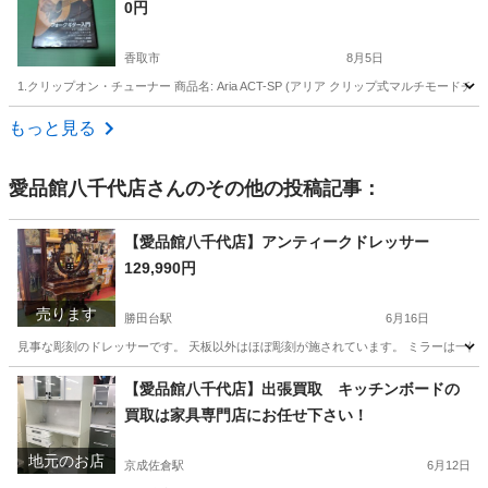
0円
香取市
8月5日
1.クリップオン・チューナー 商品名: Aria ACT-SP (アリア クリップ式マルチモードチ
千葉
香取市
その他
フォークギター
もっと見る
愛品館八千代店
さんのその他の投稿記事：
【愛品館八千代店】アンティークドレッサー
129,990円
売ります
勝田台駅
6月16日
見事な彫刻のドレッサーです。 天板以外はほぼ彫刻が施されています。 ミラーは一体型で取
千葉
八千代市
勝田台駅
ドレッサー
商品
【愛品館八千代店】出張買取 キッチンボードの
買取は家具専門店にお任せ下さい！
地元のお店
京成佐倉駅
6月12日