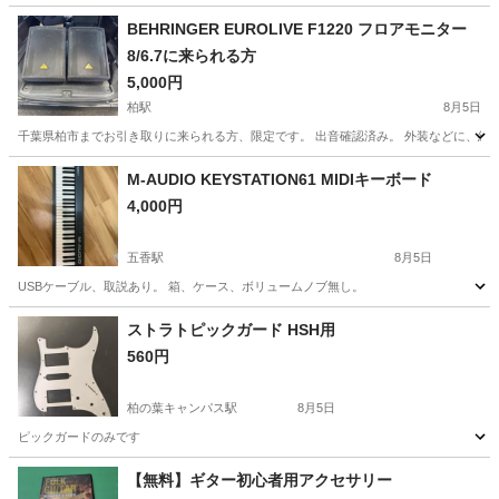
BEHRINGER EUROLIVE F1220 フロアモニター
8/6.7に来られる方
5,000円
柏駅
8月5日
千葉県柏市までお引き取りに来られる方、限定です。 出音確認済み。 外装などに、経年
千葉
柏市
柏駅
エフェクター、PA機器
M-AUDIO KEYSTATION61 MIDIキーボード
4,000円
五香駅
8月5日
USBケーブル、取説あり。 箱、ケース、ボリュームノブ無し。
千葉
松戸市
五香駅
MIDI関連機器
キーボード
ストラトピックガード HSH用
560円
柏の葉キャンパス駅
8月5日
ピックガードのみです
千葉
柏市
柏の葉キャンパス駅
弦楽器、ギター
【無料】ギター初心者用アクセサリー