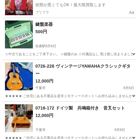
状態が悪くてもOK！最大限買取します
プリフラ
Ad
鍵盤楽器
500円
佐倉駅
8月6日
☆中古であることをご了承下さい。 ☆鍵盤のみ ☆付属品なし 受け渡し決まりました
千葉
佐倉市
佐倉駅
管楽器、笛、ハーモニカ
ピアニカ
0726-228 ヴィンテージYAMAHAクラシックギタ
ー
12,000円
千葉市
8月6日
★★★★★ ご自宅にある不要品を是非ジモティースポットへお持ち込みしませんか？ 家
千葉
千葉市
弦楽器、ギター
クラシックギター
0718-172 ドイツ製 共鳴箱付き 音叉セット
12,000円
千葉市
8月6日
★★★★★ ご自宅にある不要品を是非ジモティースポットへお持ち込みしませんか？ 家