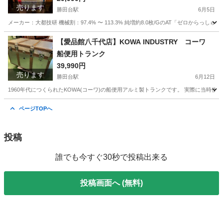
売ります
勝田台駅
6月5日
メーカー：大都技研 機械割：97.4% 〜 113.3% 純増約8.0枚/GのAT「ゼロから
千葉
八千代市
勝田台駅
その他
千葉
印西市
【愛品館八千代店】KOWA INDUSTRY コーワ
船便用トランク
千葉ニュータウン中央駅
その他
商品
39,990円
売ります
勝田台駅
6月12日
1960年代につくられたKOWA(コーワ)の船便用アルミ製トランクです。 実際に当時使
千葉
八千代市
勝田台駅
インテリア雑貨/小物
千葉
ページTOPへ
印西市
千葉ニュータウン中央駅
インテリア雑貨/小物
商品
投稿
誰でも今すぐ30秒で投稿出来る
投稿画面へ (無料)