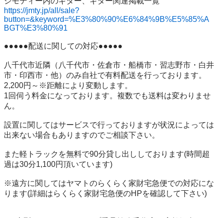
https://jmty.jp/all/sale?
button=&keyword=%E3%80%90%E6%84%9B%E5%85%A
BGT%E3%80%91
●●●●●配送に関しての対応●●●●●

八千代市近隣（八千代市・佐倉市・船橋市・習志野市・白井
市・印西市・他）のみ自社で有料配送を行っております。

2,200円～※距離により変動します。

1回伺う料金になっております。複数でも送料は変わりませ
ん。

設置に関してはサービスで行っておりますが状況によっては
出来ない場合もありますのでご相談下さい。

また軽トラックを無料で90分貸し出ししております(時間超
過は30分1,100円頂いています)

※遠方に関してはヤマトのらくらく家財宅急便での対応にな
ります(詳細はらくらく家財宅急便のHPを確認して下さい)
