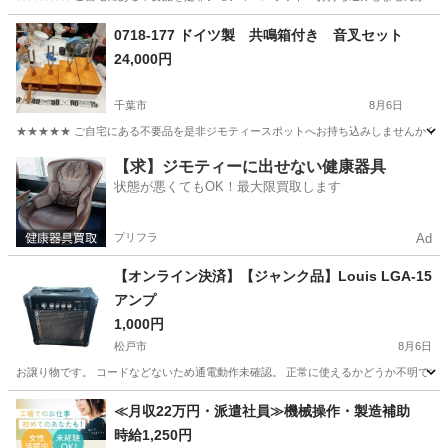
千葉
千葉市
その他
音叉
0718-177 ドイツ製 共鳴箱付き 音叉セット
24,000円
千葉市
8月6日
★★★★★ ご自宅にある不要品を是非ジモティースポットへお持ち込みしませんか？ 家
千葉
千葉市
その他
音叉
【求】ジモティーに出せない健康器具
状態が悪くてもOK！最大限買取します
プリフラ
Ad
【オンライン決済】【ジャンク品】Louis LGA-15
アンプ
1,000円
松戸市
8月6日
お譲り物です。 コードなどないため通電動作未確認。 正常に使えるかどうか不明です。
千葉
松戸市
アンプ
≪月収22万円・派遣社員≫機械操作・製造補助
時給1,250円