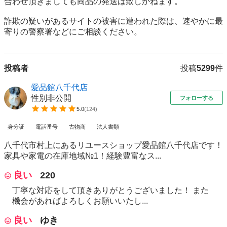
合わせ頂きましても商品の発送は致しかねます。

詐欺の疑いがあるサイトの被害に遭われた際は、速やかに最
寄りの警察署などにご相談ください。
投稿者
投稿
5299
件
愛品館八千代店
性別非公開
フォローする
5.0
(
124
)
身分証
電話番号
古物商
法人書類
八千代市村上にあるリユースショップ愛品館八千代店です！
家具や家電の在庫地域№1！経験豊富なス...
良い
220
丁寧な対応をして頂きありがとうございました！ また
機会があればよろしくお願いいたし...
良い
ゆき