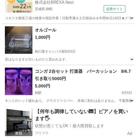
株式会社BREXA Next
茨城県 静駅
提携サイト
コネクタ製造工場の検査や測定作業！日勤専属＆土日祝休み＆年間休日128日★クリーン
茨城
常陸大宮市
静駅
その他
オルゴール
1,000円
柏の葉キャンパス駅
8月6日
音はなりますが古いものだと思われます。
千葉
柏市
柏の葉キャンパス駅
アクセサリー
オルゴール
コンガ 2台セット 打楽器 パーカッション 8/6.7
引き取り5000円
5,000円
柏駅
8月5日
キントのヘッド破れあり。 グラスファイバー。 本体に割れはありません。 千葉県柏市
千葉
柏市
柏駅
打楽器、ドラム
【何年も調律していない🎹】ピアノを買い
ます🖐️
状態が悪くてもOK！最大限買取します
プリフラ
Ad