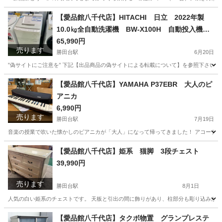
千葉
八千代市
勝田台駅
キッチン家電
商品
【愛品館八千代店】HITACHI 日立 2022年製
10.0㎏全自動洗濯機 BW-X100H 自動投入機能
付き
65,990円
売ります
勝田台駅
6月20日
”偽サイトにご注意を” 下記【出品商品の偽サイトによる転載について】を参照下さい。
千葉
八千代市
勝田台駅
生活家電
商品
【愛品館八千代店】YAMAHA P37EBR 大人のピ
アニカ
6,990円
売ります
勝田台駅
7月19日
音楽の授業で吹いた懐かしのピアニカが「大人」になって帰ってきました！ アコーディ
千葉
八千代市
勝田台駅
鍵盤楽器、ピアノ
ピアニカ
【愛品館八千代店】姫系 猫脚 3段チェスト
39,990円
売ります
勝田台駅
8月1日
人気の白い姫系のチェストです。 天板と引出の間に飾りがあり、柱部分も彫り込みがあります
千葉
八千代市
勝田台駅
収納家具
商品
【愛品館八千代店】タクボ物置 グランプレステ