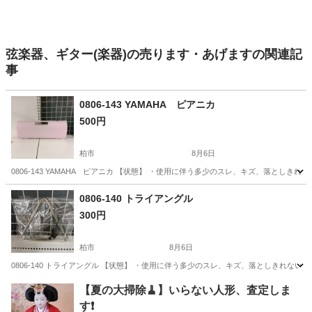
弦楽器、ギター(楽器)の売ります・あげますの関連記
事
0806-143 YAMAHA ピアニカ
500円
柏市
8月6日
0806-143 YAMAHA ピアニカ 【状態】 ・使用に伴う多少のスレ、キズ、落とし
千葉
柏市
その他
ピアニカ
0806-140 トライアングル
300円
柏市
8月6日
0806-140 トライアングル 【状態】 ・使用に伴う多少のスレ、キズ、落としきれな
千葉
柏市
その他
トライアングル
【夏の大掃除🧹】いらない人形、査定しま
す❗️