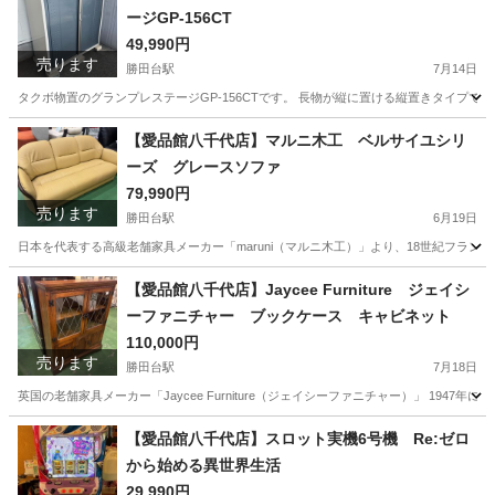
ージGP-156CT
49,990円
売ります
勝田台駅
7月14日
タクボ物置のグランプレステージGP-156CTです。 長物が縦に置ける縦置きタイプです
千葉
八千代市
勝田台駅
収納家具
商品
【愛品館八千代店】マルニ木工 ベルサイユシリ
ーズ グレースソファ
79,990円
売ります
勝田台駅
6月19日
日本を代表する高級老舗家具メーカー「maruni（マルニ木工）」より、18世紀フラン
千葉
八千代市
勝田台駅
ソファ
商品
【愛品館八千代店】Jaycee Furniture ジェイシ
ーファニチャー ブックケース キャビネット
110,000円
売ります
勝田台駅
7月18日
英国の老舗家具メーカー「Jaycee Furniture（ジェイシーファニチャー）」 19
千葉
八千代市
勝田台駅
収納家具
商品
【愛品館八千代店】スロット実機6号機 Re:ゼロ
から始める異世界生活
29,990円