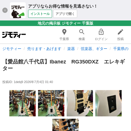
アプリならお得な情報を見逃さない！
インストール
アプリで開く
地元の掲示板 ジモティー 千葉版
千葉県
検索
ログイン
投稿
ジモティー
売ります・あげます
楽器
弦楽器、ギター
千葉県の
【愛品館八千代店】Ibanez RG350DXZ エレキギ
ター
投稿ID: 1debj9
2026年7月4日 01:40