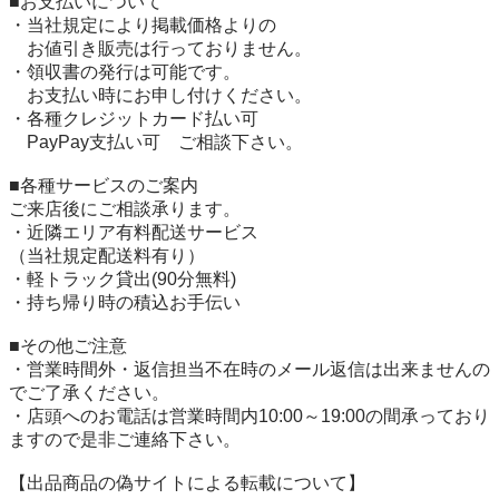
■お支払いについて

・当社規定により掲載価格よりの

　お値引き販売は行っておりません。

・領収書の発行は可能です。

　お支払い時にお申し付けください。

・各種クレジットカード払い可

　PayPay支払い可　ご相談下さい。

■各種サービスのご案内

ご来店後にご相談承ります。

・近隣エリア有料配送サービス

（当社規定配送料有り）

・軽トラック貸出(90分無料)

・持ち帰り時の積込お手伝い

■その他ご注意

・営業時間外・返信担当不在時のメール返信は出来ませんの
でご了承ください。

・店頭へのお電話は営業時間内10:00～19:00の間承っており
ますので是非ご連絡下さい。

【出品商品の偽サイトによる転載について】
