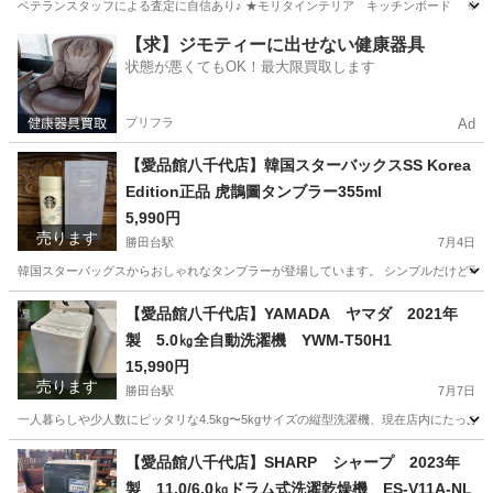
ベテランスタッフによる査定に自信あり♪ ★モリタインテリア キッチンボード ※使用感
千葉
佐倉市
京成佐倉駅
リサイクルショップ
千葉
【求】ジモティーに出せない健康器具
状態が悪くてもOK！最大限買取します
佐倉市
京成佐倉駅
リサイクルショップ
買取
プリフラ
Ad
【愛品館八千代店】韓国スターバックスSS Korea
Edition正品 虎鵲圖タンブラー355ml
5,990円
売ります
勝田台駅
7月4日
韓国スターバッグスからおしゃれなタンブラーが登場しています。 シンプルだけど可愛くて使いやすいデ
千葉
八千代市
勝田台駅
食器
商品
【愛品館八千代店】YAMADA ヤマダ 2021年
製 5.0㎏全自動洗濯機 YWM-T50H1
15,990円
売ります
勝田台駅
7月7日
一人暮らしや少人数にピッタリな4.5kg〜5kgサイズの縦型洗濯機、現在店内にたっぷ
千葉
八千代市
勝田台駅
生活家電
商品
【愛品館八千代店】SHARP シャープ 2023年
製 11.0/6.0㎏ドラム式洗濯乾燥機 ES-V11A-NL