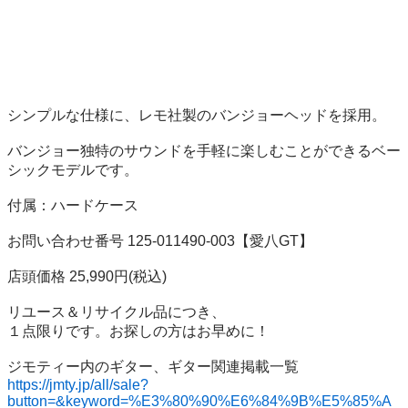
シンプルな仕様に、レモ社製のバンジョーヘッドを採用。

バンジョー独特のサウンドを手軽に楽しむことができるベー
シックモデルです。

付属：ハードケース

お問い合わせ番号 125-011490-003【愛八GT】

店頭価格 25,990円(税込)

リユース＆リサイクル品につき、

１点限りです。お探しの方はお早めに！

https://jmty.jp/all/sale?
button=&keyword=%E3%80%90%E6%84%9B%E5%85%A