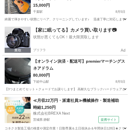
15,000円
千葉駅
8月5日
綺麗で弾きやすい状態にリペア、クリーニングしています♪ 迅速丁寧に対応しますので、よろしくお
千葉
千葉市
千葉駅
弦楽器、ギター
【家に眠ってる】カメラ買い取ります📷
状態が悪くてもOK！最大限買取します
プリフラ
Ad
【オンライン決済・配送可】premierマーチングス
ネアドラム
80,000円
下総中山駅
8月5日
【3つまとめてセット＋クォードでお譲りします】 高耐久なブラックハードウェアとREM
千葉
船橋市
下総中山駅
打楽器、ドラム
キャリア
≪月収22万円・派遣社員≫機械操作・製造補助
時給1,250円
株式会社BREXA Next
茨城県 静駅
提携サイト
コネクタ製造工場の検査や測定作業！日勤専属＆土日祝休み＆年間休日128日★クリーン