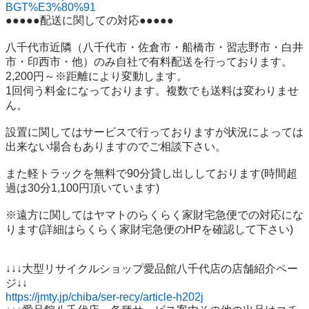
BGT%E3%80%91
●●●●●配送に関しての対応●●●●●

八千代市近隣（八千代市・佐倉市・船橋市・習志野市・白井
市・印西市・他）のみ自社で有料配送を行っております。

2,200円～※距離により変動します。

1回伺う料金になっております。複数でも送料は変わりませ
ん。

設置に関してはサービスで行っておりますが状況によっては
出来ない場合もありますのでご相談下さい。

また軽トラックを無料で90分貸し出ししております(時間超
過は30分1,100円頂いています)

※遠方に関してはヤマトのらくらく家財宅急便での対応にな
ります(詳細はらくらく家財宅急便のHPを確認して下さい)

↓↓↓大型リサイクルショップ愛品館八千代店の店舗紹介ペー
https://jmty.jp/chiba/ser-recy/article-h202j