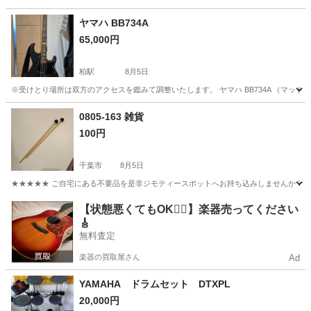
茨城
常陸大宮市
静駅
その他
ヤマハ BB734A
65,000円
柏駅
8月5日
※受けとり場所は双方のアクセスを鑑みて調整いたします。 ヤマハ BB734A （マット
千葉
柏市
柏駅
弦楽器、ギター
0805-163 雑貨
100円
千葉市
8月5日
★★★★★ ご自宅にある不要品を是非ジモティースポットへお持ち込みしませんか？ 家
千葉
千葉市
その他
現地
【状態悪くてもOK🙆‍♀️】楽器売ってください
🎸
無料査定
楽器の買取屋さん
Ad
YAMAHA ドラムセット DTXPL
20,000円