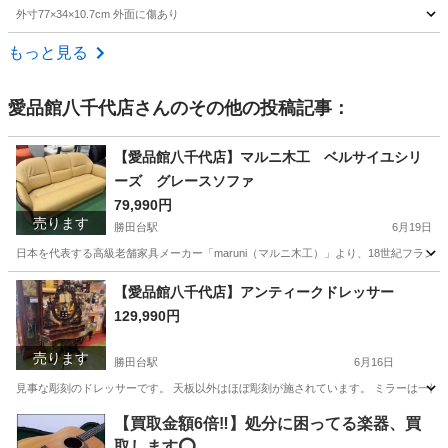
外寸77×34×10.7cm 外面に傷あり
千葉
千葉市
鎌取駅
エフェクター、PA機器
エフェクター
もっと見る
愛品館八千代店
さんのその他の投稿記事：
【愛品館八千代店】マルニ木工 ベルサイユシリ
ーズ グレースソファ
79,990円
売ります
勝田台駅
6月19日
日本を代表する高級老舗家具メーカー「maruni（マルニ木工）」より、18世紀フラン
千葉
八千代市
勝田台駅
ソファ
商品
【愛品館八千代店】アンティークドレッサー
129,990円
売ります
勝田台駅
6月16日
見事な彫刻のドレッサーです。 天板以外はほぼ彫刻が施されています。 ミラーは一体型で取
千葉
八千代市
勝田台駅
ドレッサー
商品
【買取金額6倍‼️】処分に困ってる楽器、買
取します⭕️