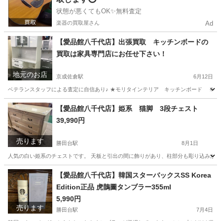
状態が悪くてもOK✨無料査定
楽器の買取屋さん
Ad
【愛品館八千代店】出張買取 キッチンボードの
買取は家具専門店にお任せ下さい！
地元のお店
京成佐倉駅
6月12日
ベテランスタッフによる査定に自信あり♪ ★モリタインテリア キッチンボード ※使用感
千葉
佐倉市
京成佐倉駅
リサイクルショップ
千葉
【愛品館八千代店】姫系 猫脚 3段チェスト
39,990円
佐倉市
京成佐倉駅
リサイクルショップ
買取
売ります
勝田台駅
8月1日
人気の白い姫系のチェストです。 天板と引出の間に飾りがあり、柱部分も彫り込みがあります
千葉
八千代市
勝田台駅
収納家具
商品
【愛品館八千代店】韓国スターバックスSS Korea
Edition正品 虎鵲圖タンブラー355ml
5,990円
売ります
勝田台駅
7月4日