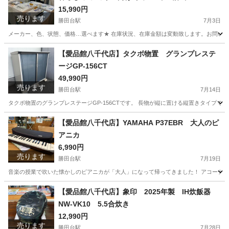
15,990円
売ります
勝田台駅
7月3日
メーカー、色、状態、価格…選べます★ 在庫状況、在庫金額は変動致します。お問い合わせ下さい！ ※画像
千葉
八千代市
勝田台駅
生活家電
商品
【愛品館八千代店】タクボ物置 グランプレステ
ージGP-156CT
49,990円
売ります
勝田台駅
7月14日
タクボ物置のグランプレステージGP-156CTです。 長物が縦に置ける縦置きタイプです
千葉
八千代市
勝田台駅
収納家具
商品
【愛品館八千代店】YAMAHA P37EBR 大人のピ
アニカ
6,990円
売ります
勝田台駅
7月19日
音楽の授業で吹いた懐かしのピアニカが「大人」になって帰ってきました！ アコーディ
千葉
八千代市
勝田台駅
鍵盤楽器、ピアノ
ピアニカ
【愛品館八千代店】象印 2025年製 IH炊飯器
NW-VK10 5.5合炊き
12,990円
売ります
勝田台駅
7月28日