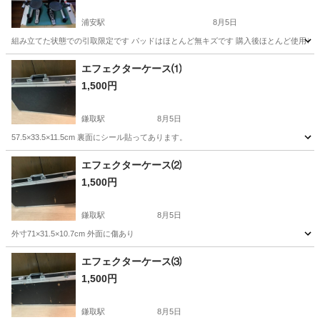
浦安駅
8月5日
組み立てた状態での引取限定です パッドはほとんど無キズです 購入後ほとんど使用して
千葉
浦安市
浦安駅
打楽器、ドラム
エフェクターケース⑴
1,500円
鎌取駅
8月5日
57.5×33.5×11.5cm 裏面にシール貼ってあります。
千葉
千葉市
鎌取駅
エフェクター、PA機器
エフェクター
エフェクターケース⑵
1,500円
鎌取駅
8月5日
外寸71×31.5×10.7cm 外面に傷あり
千葉
千葉市
鎌取駅
エフェクター、PA機器
エフェクター
エフェクターケース⑶
1,500円
鎌取駅
8月5日