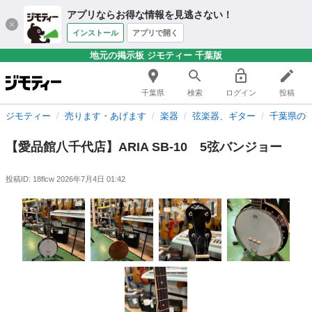
アプリならお得な情報を見逃さない！
インストール
アプリで開く
地元の掲示板 ジモティー 千葉版
千葉県
検索
ログイン
投稿
ジモティー
売ります・あげます
楽器
弦楽器、ギター
千葉県の
【愛品館八千代店】ARIA SB-10 5弦バンジョー
投稿ID: 18flcw
2026年7月4日 01:42