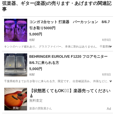
弦楽器、ギター(楽器)の売ります・あげますの関連記
事
コンガ 2台セット 打楽器 パーカッション 8/6.7
引き取り5000円
5,000円
柏駅
8月5日
キントのヘッド破れあり。 グラスファイバー。 本体に割れはありません。 千葉県柏市
千葉
柏市
柏駅
打楽器、ドラム
BEHRINGER EUROLIVE F1220 フロアモニター
8/6.7に来られる方
5,000円
柏駅
8月5日
千葉県柏市までお引き取りに来られる方、限定です。 出音確認済み。 外装などに、経年
千葉
柏市
柏駅
エフェクター、PA機器
【状態悪くてもOK🙆‍♀️】楽器売ってください
🎸
無料査定
楽器の買取屋さん
Ad