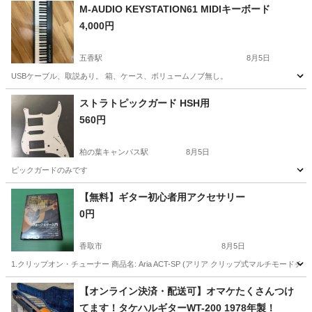
M-AUDIO KEYSTATION61 MIDIキーボード
4,000円
五香駅
8月5日
USBケーブル、取説あり。 箱、ケース、ボリュームノブ無し。
千葉
松戸市
五香駅
MIDI関連機器
キーボード
ストラトピックガード HSH用
560円
柏の葉キャンパス駅
8月5日
ピックガードのみです
千葉
柏市
柏の葉キャンパス駅
弦楽器、ギター
【無料】ギター初心者用アクセサリー
0円
香取市
8月5日
1.クリップオン・チューナー 商品名: Aria ACT-SP (アリア クリップ式マルチモードチ
千葉
香取市
その他
フォークギター
【オンライン決済・配送可】オマケたくさんつけ
てます！タケハルギターWT-200 1978年製！