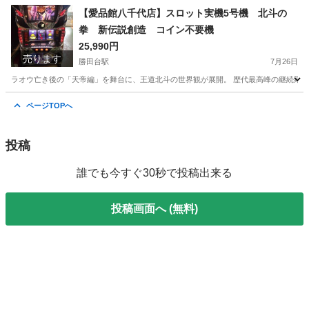
千葉
八千代市
勝田台駅
その他
千葉
印西市
【愛品館八千代店】スロット実機5号機 北斗の
拳 新伝説創造 コイン不要機
千葉ニュータウン中央駅
その他
商品
25,990円
売ります
勝田台駅
7月26日
ラオウ亡き後の「天帝編」を舞台に、王道北斗の世界観が展開。 歴代最高峰の継続期待度や
千葉
八千代市
勝田台駅
その他
千葉
印西市
ページTOPへ
千葉ニュータウン中央駅
その他
商品
投稿
誰でも今すぐ30秒で投稿出来る
投稿画面へ (無料)