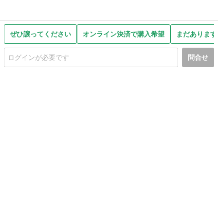
ぜひ譲ってください
オンライン決済で購入希望
まだあります
問合せ
初めての方へ
利用規約
プライバシーポリシー
プライバシー・ステートメント
健全化に資する運用方針
お問い合わせ
運営会社
サイトマップ
ご利用ガイド
フリーワードで探す
PC版で表示
都道府県選択
特定商取引法の表示
利用者情報の外部送信について