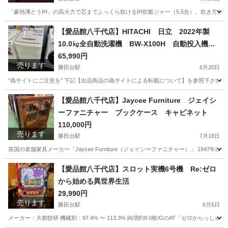
「豪熱沸とうIH」の高火力で芯までふっくら炊けるIH炊飯ジャー（5.5合）。炊き方が
千葉
八千代市
勝田台駅
キッチン家電
商品
【愛品館八千代店】HITACHI 日立 2022年製
10.0㎏全自動洗濯機 BW-X100H 自動投入機能
付き
65,990円
売ります
勝田台駅
6月20日
”偽サイトにご注意を” 下記【出品商品の偽サイトによる転載について】を参照下さい。
千葉
八千代市
勝田台駅
生活家電
商品
【愛品館八千代店】Jaycee Furniture ジェイシ
ーファニチャー ブックケース キャビネット
110,000円
売ります
勝田台駅
7月18日
英国の老舗家具メーカー「Jaycee Furniture（ジェイシーファニチャー）」 19
千葉
八千代市
勝田台駅
収納家具
商品
【愛品館八千代店】スロット実機6号機 Re:ゼロ
から始める異世界生活
29,990円
売ります
勝田台駅
6月5日
メーカー：大都技研 機械割：97.4% 〜 113.3% 純増約8.0枚/GのAT「ゼロから