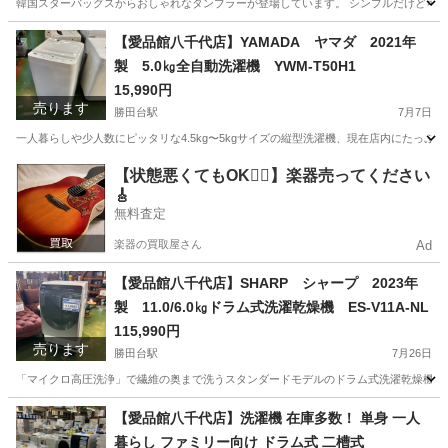
韓国スターバッグスからおしゃれなタンブラーが登場しています。 シンプルだけど可愛くて使いやすいデ
千葉
八千代市
勝田台駅
食器
商品
【愛品館八千代店】YAMADA ヤマダ 2021年
製 5.0㎏全自動洗濯機 YWM-T50H1
15,990円
売ります
勝田台駅
7月7日
一人暮らしや少人数にピッタリな4.5kg〜5kgサイズの縦型洗濯機、現在店内にたっぷ
千葉
八千代市
勝田台駅
生活家電
商品
【状態悪くてもOK🙆‍♀️】楽器売ってください
🎸
無料査定
楽器の買取屋さん
Ad
【愛品館八千代店】SHARP シャープ 2023年
製 11.0/6.0㎏ドラム式洗濯乾燥機 ES-V11A-NL
115,990円
売ります
勝田台駅
7月26日
「マイクロ高圧洗浄」で繊維の奥まで洗うスタンダードモデルのドラム式洗濯乾燥機。直
千葉
八千代市
勝田台駅
生活家電
商品
【愛品館八千代店】洗濯機 在庫多数！ 単身 一人
暮らし ファミリー向け ドラム式 二槽式