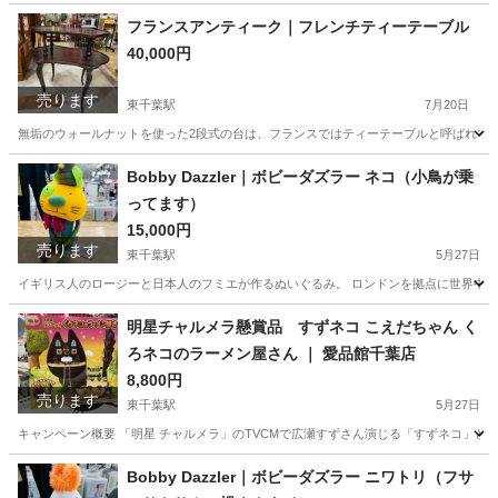
千葉
千葉市
東千葉駅
収納家具
ダウンライト
フランスアンティーク｜フレンチティーテーブル
40,000円
売ります
東千葉駅
7月20日
無垢のウォールナットを使った2段式の台は、フランスではティーテーブルと呼ばれてい
千葉
千葉市
東千葉駅
テーブル
フランス
Bobby Dazzler｜ボビーダズラー ネコ（小鳥が乗
ってます）
15,000円
売ります
東千葉駅
5月27日
イギリス人のロージーと日本人のフミエが作るぬいぐるみ。 ロンドンを拠点に世界中の
千葉
千葉市
東千葉駅
インテリア雑貨/小物
Bobby
明星チャルメラ懸賞品 すずネコ こえだちゃん く
ろネコのラーメン屋さん ｜ 愛品館千葉店
8,800円
売ります
東千葉駅
5月27日
キャンペーン概要 「明星 チャルメラ」のTVCMで広瀬すずさん演じる「すずネコ」とタ
千葉
千葉市
東千葉駅
おもちゃ
ネコ
Bobby Dazzler｜ボビーダズラー ニワトリ（フサ