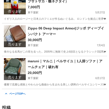
フサトサカ・蝶ネクタイ）
7,000円
売ります
東千葉駅
5月27日
イギリス人のロージーと日本人のフミエが作るぬいぐるみ。 ロンドンを拠点に世界中の
千葉
千葉市
東千葉駅
インテリア雑貨/小物
Bobby
Zippo 06 Deep Impact Armor|ジッポ ディープイ
ンパクト アーマー
30,000円
売ります
東千葉駅
7月4日
偉大なる名馬がこの世を去った。2005年に無敗で史上6頭目となるクラシック3冠馬とな
千葉
千葉市
東千葉駅
小物
ディープインパクト
maruni｜マルニ｜ベルサイユ｜1人掛ソファ｜ア
ームチェア｜破れ有
20,000円
売ります
東千葉駅
6月17日
優雅で流麗な感覚とやわらかな曲線から生まれる美しい調和のベルサイユシリーズのこち
千葉
千葉市
東千葉駅
ソファ
マルニ
ページTOPへ
投稿