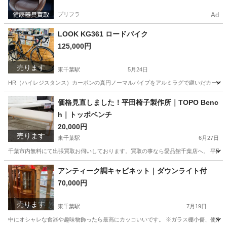
プリフラ
Ad
LOOK KG361 ロードバイク
125,000円
売ります
東千葉駅
5月24日
HR（ハイレジスタンス）カーボンの真円ノーマルパイプをアルミラグで継いだカーボン
千葉
千葉市
東千葉駅
ロードバイク
LOOK
価格見直しました！平田椅子製作所｜TOPO Benc
h｜トッポベンチ
20,000円
売ります
東千葉駅
6月27日
千葉市内無料にて出張買取お伺いしております。買取の事なら愛品館千葉店へ。 平田椅子
千葉
千葉市
東千葉駅
椅子
価格
アンティーク調キャビネット｜ダウンライト付
70,000円
売ります
東千葉駅
7月19日
中にオシャレな食器や趣味物飾ったら最高にカッコいいです。 ※ガラス棚小傷、使用感有 ■本体寸法：W9