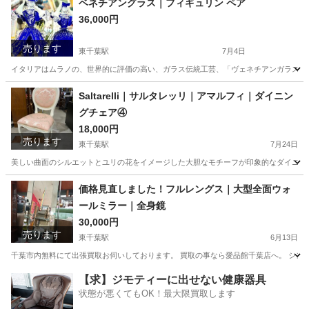
ベネチアングラス｜フィギュリン ペア
36,000円
売ります
東千葉駅
7月4日
イタリアはムラノの、世界的に評価の高い、ガラス伝統工芸、「ヴェネチアンガラス」の
千葉
千葉市
東千葉駅
インテリア雑貨/小物
Saltarelli｜サルタレッリ｜アマルフィ｜ダイニン
グチェア④
ベネチアングラス
18,000円
売ります
東千葉駅
7月24日
美しい曲面のシルエットとユリの花をイメージした大胆なモチーフが印象的なダイニング
千葉
千葉市
東千葉駅
椅子
Saltarelli
価格見直しました！フルレングス｜大型全面ウォ
ールミラー｜全身鏡
30,000円
売ります
東千葉駅
6月13日
千葉市内無料にて出張買取お伺いしております。 買取の事なら愛品館千葉店へ。 シン
千葉
千葉市
東千葉駅
ミラー/鏡
ミラー
【求】ジモティーに出せない健康器具
状態が悪くてもOK！最大限買取します