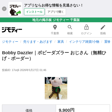
アプリならお得な情報を見逃さない！
インストール
アプリで開く
地元の掲示板 ジモティー 千葉版
千葉県
検索
ログイン
投稿
ジモティー
売ります・あげます
家具
インテリア雑貨/小物
置物
Bobby Dazzler｜ボビーダズラー おじさん（無精ひ
げ・ボーダー）
投稿ID: 17orj6
2026年5月27日 01:46
9,900円
価格