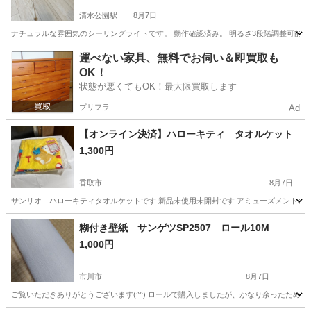
清水公園駅
8月7日
ナチュラルな雰囲気のシーリングライトです。 動作確認済み。 明るさ3段階調整可能。 （ヒモを引
千葉
野田市
清水公園駅
照明器具
シーリングライト
運べない家具、無料でお伺い＆即買取も
OK！
状態が悪くてもOK！最大限買取します
プリフラ
Ad
【オンライン決済】ハローキティ タオルケット
1,300円
香取市
8月7日
サンリオ ハローキティタオルケットです 新品未使用未開封です アミューズメントの
千葉
香取市
寝具
ハローキティ
糊付き壁紙 サンゲツSP2507 ロール10M
1,000円
市川市
8月7日
ご覧いただきありがとうございます(^^) ロールで購入しましたが、かなり余ったため出