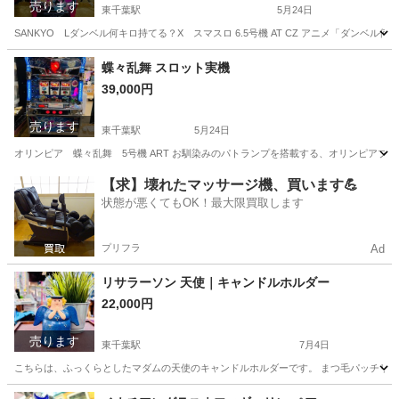
売ります
東千葉駅
5月24日
SANKYO Lダンベル何キロ持てる？X スマスロ 6.5号機 AT CZ アニメ「ダンベ
千葉
千葉市
東千葉駅
その他
ダンベル
蝶々乱舞 スロット実機
39,000円
売ります
東千葉駅
5月24日
オリンピア 蝶々乱舞 5号機 ART お馴染みのパトランプを搭載する、オリンピアブ
千葉
千葉市
東千葉駅
その他
実機
【求】壊れたマッサージ機、買います💪
状態が悪くてもOK！最大限買取します
プリフラ
Ad
リサラーソン 天使｜キャンドルホルダー
22,000円
売ります
東千葉駅
7月4日
こちらは、ふっくらとしたマダムの天使のキャンドルホルダーです。 まつ毛パッチリの
千葉
千葉市
東千葉駅
インテリア雑貨/小物
天使