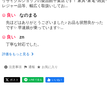
リサイクルショップの愛品館千葉店です！ 家具･家電･雑貨･
レジャー品等、幅広く取扱いしてお...
良い
なのまる
先ほどはありがとうございました♪ お品も状態良かった
です✨ 早速娘が乗っています✨...
良い
zn
丁寧な対応でした。
評価をもっと見る
注意事項
通報
お気に入り
ポスト
いいね！
LINEで送る