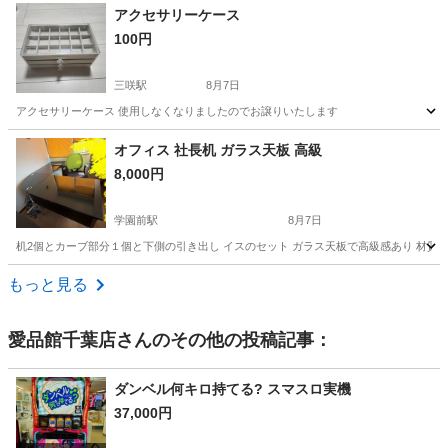
千葉
市川市
その他
アクセサリーケース
100円
三咲駅
8月7日
アクセサリーケース 使用しなくなりましたのでお譲りいたします
千葉
船橋市
三咲駅
インテリア雑貨/小物
ケース
オフィス 社長机 ガラス天板 高級
8,000円
学園前駅
8月7日
机2個とカーブ部分１個と下側の引き出し イスのセット ガラス天板で高級感あり 材質の特
千葉
千葉市
学園前駅
オフィス用家具
もっと見る
愛品館千葉店
さんのその他の投稿記事：
ダンベル何キロ持てる? スマスロ実機
37,000円