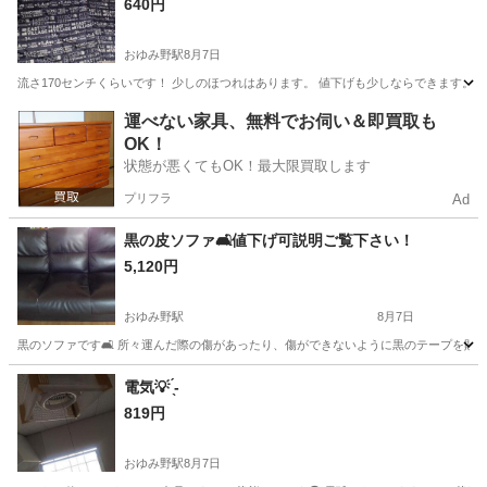
640円
おゆみ野駅
8月7日
流さ170センチくらいです！ 少しのほつれはあります。 値下げも少しならできます。
千葉
千葉市
おゆみ野駅
カーテン、ブラインド
カーテン
運べない家具、無料でお伺い＆即買取も
OK！
状態が悪くてもOK！最大限買取します
プリフラ
Ad
黒の皮ソファ🛋値下げ可説明ご覧下さい！
5,120円
おゆみ野駅
8月7日
黒のソファです🛋 所々運んだ際の傷があったり、傷ができないように黒のテープを貼っ
千葉
千葉市
おゆみ野駅
ソファ
電気💡 ̖́-
819円
おゆみ野駅
8月7日