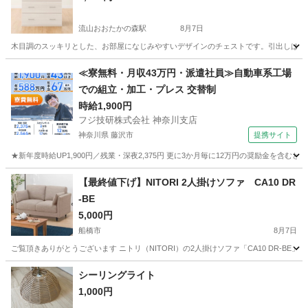
流山おおたかの森駅
8月7日
木目調のスッキリとした、お部屋になじみやすいデザインのチェストです。引出しは全段
千葉
流山市
流山おおたかの森駅
家具
チェスト
≪寮無料・月収43万円・派遣社員≫自動車系工場
での組立・加工・プレス 交替制
時給1,900円
フジ技研株式会社 神奈川支店
神奈川県 藤沢市
提携サイト
★新年度時給UP1,900円／残業・深夜2,375円 更に3か月毎に12万円の奨励金を含む
神奈川
藤沢市
その他
【最終値下げ】NITORI 2人掛けソファ CA10 DR
-BE
5,000円
船橋市
8月7日
ご覧頂きありがとうございます ニトリ（NITORI）の2人掛けソファ「CA10 DR-BE」
千葉
船橋市
ソファ
シーリングライト
1,000円