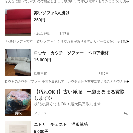
そんなに使っていないので出品しました 状態いいです️⭕️ 電球？もそのままつけた状態
千葉
千葉市
おゆみ野駅
照明器具
電球
赤いソファ3人掛け
250円
おゆみ野駅
8月7日
3人掛けソファです！ 赤いソファ！ シミや汚れがありますがカバーなどかければ気にな
千葉
千葉市
おゆみ野駅
ソファ
ミニバン
ロウヤ カウチ ソファー ベロア素材
15,000円
常盤平駅
8月7日
ロウヤのカウチソファー 座面を裏返して、カウチ部分を右左に変えることができるので部
千葉
松戸市
常盤平駅
ソファ
ロウヤ
【汚れOK‼️】古い洋服、一袋まるまる買取
します✨
状態が悪くてもOK！最大限買取します
プリフラ
Ad
ニトリ チェスト 洋服箪笥
5,000円