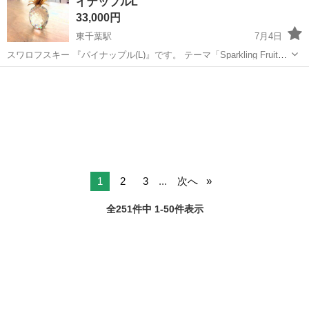
イナップルL
方にぴっ...
33,000円
東千葉駅
7月4日
スワロフスキー 『パイナップル(L)』です。 テーマ「Sparkling Fruit」
の1つ。 甘い香りが漂ってきそうな大きめサイズのパイナップルで、
千葉
千葉市
東千葉駅
インテリア雑貨/小物
クラウン(へた)はゴールドコーティングのメタルを使用しています...
スワロフスキー
1
2
3
...
次へ
全251件中 1-50件表示