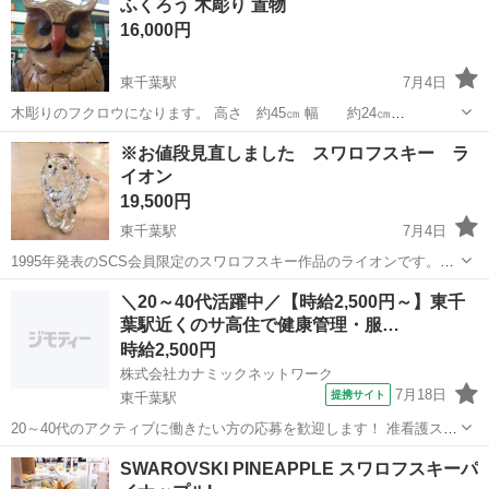
ふくろう 木彫り 置物
048459-105 店頭価格 15...
16,000円
東千葉駅
7月4日
木彫りのフクロウになります。 高さ 約45㎝ 幅 約24㎝
******************************* お問い合わせ番号 112-045995-105 店頭価
千葉
千葉市
東千葉駅
インテリア雑貨/小物
木彫り
※お値段見直しました スワロフスキー ラ
格 16,00...
イオン
19,500円
東千葉駅
7月4日
1995年発表のSCS会員限定のスワロフスキー作品のライオンです。
「インスピレーションアフリカ」三部作の一部であったライオンにな
千葉
千葉市
東千葉駅
インテリア雑貨/小物
ライオン
＼20～40代活躍中／【時給2,500円～】東千
ります。 ************************** 18...
葉駅近くのサ高住で健康管理・服…
時給2,500円
株式会社カナミックネットワーク
7月18日
提携サイト
東千葉駅
20～40代のアクティブに働きたい方の応募を歓迎します！ 准看護スタ
ッフ/無理なく働く サ高住 KN5 *平日のみ/週2～/施設未経験の方に優し
千葉
東千葉駅
看護師
SWAROVSKI PINEAPPLE スワロフスキーパ
い職場です!* 夜勤なし、残業なし!仕事もプライベートも充実させたい