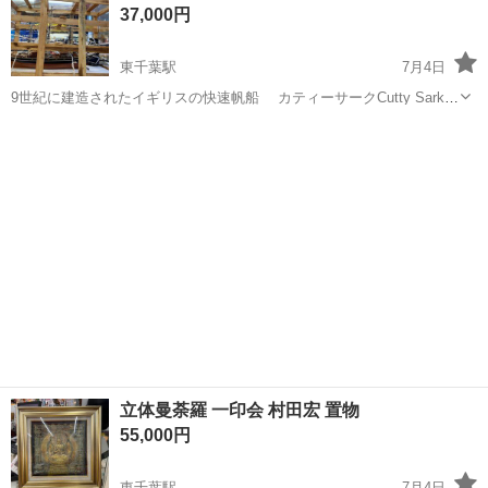
リサラーソン
37,000円
東千葉駅
7月4日
9世紀に建造されたイギリスの快速帆船 カティーサークCutty Sark
の模型です。 状態：木枠からは未開封品 サイズ：木製枠サイズ：幅
千葉
千葉市
東千葉駅
インテリア雑貨/小物
帆船模型
89×奥行36×高さ61ｃｍ ※台座は木枠下部に組み込まれて...
立体曼荼羅 一印会 村田宏 置物
55,000円
東千葉駅
7月4日