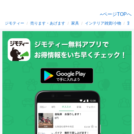
ページTOPへ
ジモティー
売ります・あげます
家具
インテリア雑貨/小物
置