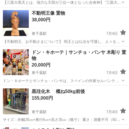
【三面大黒天とは、強力な天部が三位一体となった合体神】 “三面大黒
天”は、護国豊穣の福の神＝大黒天、必勝と財運の福の神＝毘沙門天、
千葉
千葉市
東千葉駅
インテリア雑貨/小物
大黒天
不動明王像 置物
福徳財宝の福の神＝弁財天という単独でも強力な天部が三位一体とな
38,000円
った最強の福の神です。 ...
東千葉駅
7月4日
【不動明王、お不動さまについて】 明王とは仏法を守護し、人々を災
いや迷いから救ってくださる仏さまです。 中でも「お不動さま」と呼
千葉
千葉市
東千葉駅
インテリア雑貨/小物
不動明王
ドン・キホーテ｜サンチョ・パンサ 木彫り 置
ばれ、広く信仰を集めるのが不動明王さまです。 お不動さまのお姿
物
は、煩...
20,000円
東千葉駅
7月4日
ドン・キホーテとサンチョ・パンサは、スペインの作家セルバンテス
の小説『ドン・キホーテ』に登場する、時代錯誤な理想を追い求める
千葉
千葉市
東千葉駅
インテリア雑貨/小物
キホーテ
黒珪化木 概ね50kg前後
騎士ドン・キホーテと、現実的で庶民的な従者サンチョ・パンサとい
155,000円
う対照的な二人の主人公です。 こ...
東千葉駅
7月4日
サイズ：約幅35㎝×奥行6㎝×高さ35㎝（慨寸） 重さ：測量不可（50kg
程あるとおもわれます） ********************** お問い合わせ番号112-
千葉
千葉市
東千葉駅
インテリア雑貨/小物
珪化木