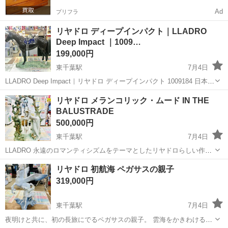
Ad
プリフラ
リヤドロ ディープインパクト｜LLADRO
Deep Impact ｜1009…
199,000円
東千葉駅
7月4日
LLADRO Deep Impact｜リヤドロ ディープインパクト 1009184 日本限
定制作3000体 有馬記念、引退レースで優勝し有終の美を飾った伝説の
千葉
千葉市
東千葉駅
インテリア雑貨/小物
リヤドロ メランコリック・ムード IN THE
銘馬ディープインパクト。 その雄姿は今でも私たちの記憶に...
BALUSTRADE
ディープインパクト
500,000円
東千葉駅
7月4日
LLADRO 永遠のロマンティシズムをテーマとしたリヤドロらしい作
品。 はにかんだ笑顔や、メランコリック（物思いに沈むさま）な視線
千葉
千葉市
東千葉駅
インテリア雑貨/小物
リヤドロ
リヤドロ 初航海 ペガサスの親子
など、ちょっとした仕草で平穏、愛、優しさといったさまざまな感情
319,000円
を伝えます。 憂鬱な視線...
東千葉駅
7月4日
夜明けと共に、初の長旅にでるペガサスの親子。 雲海をかきわける、