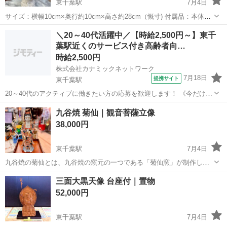
東千葉駅
7月4日
サイズ：横幅10cm×奥行約10cm×高さ約28cm（慨寸) 付属品：本体の
み *********************** お問い合わせ番号 112-048370-105 店頭価
千葉
千葉市
東千葉駅
インテリア雑貨/小物
のみ
＼20～40代活躍中／【時給2,500円～】東千
格 17,900 円（税込...
葉駅近くのサービス付き高齢者向…
時給2,500円
株式会社カナミックネットワーク
7月18日
提携サイト
東千葉駅
20～40代のアクティブに働きたい方の応募を歓迎します！ 《今だけ
+100円UPキャンペーン!》看護スタッフ/安心のサポート体制/サ高住
千葉
東千葉駅
看護師
九谷焼 菊仙｜観音菩薩立像
KN6 *<あなたのスキルを必要としている施設があります!>* 〇最短3日
38,000円
でお仕...
東千葉駅
7月4日
九谷焼の菊仙とは、九谷焼の窯元の一つである「菊仙窯」が制作した
陶器のことで、菊仙窯は九谷焼の中でも特に伝統的な技法である九谷
千葉
千葉市
東千葉駅
インテリア雑貨/小物
九谷焼
三面大黒天像 台座付｜置物
五彩と鮮やかな色付けが特徴です。 菊仙窯は、九谷焼の伝統を守りな
52,000円
がらも、現代的なデザインやキャ...
東千葉駅
7月4日