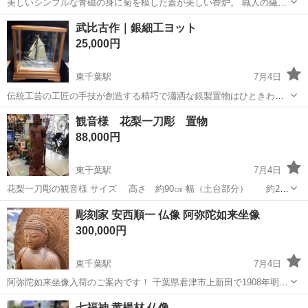
美しいシンプルな青磁の身に菊を模した蓋が美しい香炉。 職人の繊細
な手仕事が光る逸品です。 古来中国の皇帝が「玉」のように白磁を愛
千葉
千葉市
東千葉駅
インテリア雑貨/小物
香炉
武比古作｜銀細工ヨット
したように、青磁は「翡翠」のような魅力をもっています。 純白の素
25,000円
地にかかる透明感のある青磁...
東千葉駅
7月4日
伝統工芸の工匠の手技が創造する精巧で瀟洒な銀製置物はひときわ印
象的なインテリア芸術です。 「ヨット」のシリーズは魅力あふれる個
千葉
千葉市
東千葉駅
インテリア雑貨/小物
ヨット
観音様 花梨一刀彫 置物
性的な作品が豊富に揃っています。 サイズ（約） ヨット 幅7㎝ 高さ
88,000円
12㎝...
東千葉駅
7月4日
花梨一刀彫の観音様 サイズ 高さ 約90㎝ 幅（土台部分） 約26
㎝ 現状品 ***************** お問い合わせ番号 112-045752-105 店...
千葉
千葉市
東千葉駅
インテリア雑貨/小物
一刀彫
彫刻家 安西順一 仏像 阿弥陀如来坐像
300,000円
東千葉駅
7月4日
阿弥陀如来坐像入荷のご案内です！ 千葉県君津市上新田で1908年明治
41年に生まれた 彫刻家の安西順一さんの作品となります 安西先生の作
千葉
千葉市
東千葉駅
インテリア雑貨/小物
順一
七福神 黄楊材 仏像