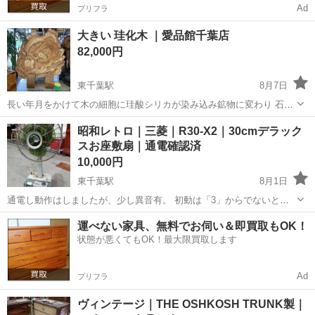
Ad
プリフラ
大きい 珪化木 ｜愛品館千葉店
82,000円
東千葉駅
8月7日
長い年月をかけて木の細胞に珪酸シリカが染み込み鉱物に変わり 石化
したものですが 今回のお品物は木目もしっかり残り大木だったことを
千葉
千葉市
東千葉駅
インテリア雑貨/小物
珪化木
昭和レトロ｜三菱｜R30-X2｜30cmデラック
伺わせるサイズ感 色味も木質の色に水晶の白色にキラキラが混在する
スお座敷扇｜通電確認済
暖かみがありま...
10,000円
東千葉駅
8月1日
通電し動作はしましたが、少し異音有。 初動は「3」からでないと羽
根回りません。 昇降、首の傾き固定できます。 1964年販売開始した
千葉
千葉市
東千葉駅
インテリア雑貨/小物
R30
運べない家具、無料でお伺い＆即買取もOK！
昭和レトロ品。ハガレや難ありますのでご理解の上お買い求め下さい
状態が悪くてもOK！最大限買取します
ませ。 ■本体寸法...
Ad
プリフラ
ヴィンテージ｜THE OSHKOSH TRUNK製｜