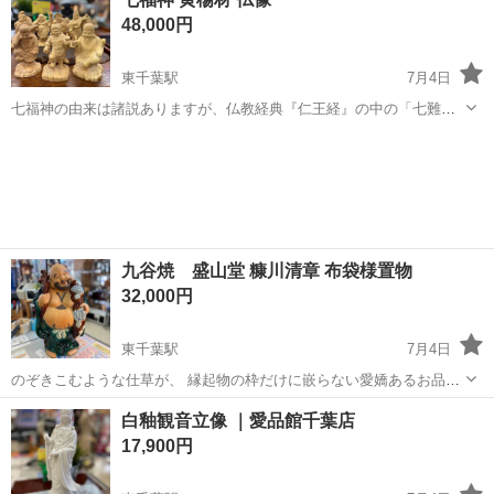
品は千葉県内各所の公共彫刻や 千葉市立郷土博物館（亥鼻城）の千葉
48,000円
常胤像があり...
東千葉駅
7月4日
七福神の由来は諸説ありますが、仏教経典『仁王経』の中の「七難即
滅、七福即生」が元になっているとする説あります。 今回のお品物は
千葉
千葉市
東千葉駅
インテリア雑貨/小物
七福神
お顔にほころぶ笑顔が福を呼ぶこと間違いなし。 厄災もよけていくと
思われます。 材質は淡い...
九谷焼 盛山堂 糠川清章 布袋様置物
32,000円
東千葉駅
7月4日
のぞきこむような仕草が、 縁起物の枠だけに嵌らない愛嬌あるお品物
見れば見るほど引き込まれます。 ■糠川清章（はせがわせいしょう）
千葉
千葉市
東千葉駅
インテリア雑貨/小物
九谷焼
白釉観音立像 ｜愛品館千葉店
昭和21年生 各美術賞を入賞した実力作家 政府省令に依り工芸美術作家
17,900円
の認定 ...