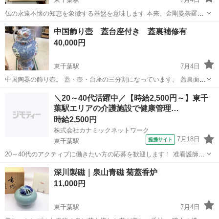
仏の永遠不懐の知恵を象徴する基盤を意味します 本来、金剛曼荼羅は
9つの集合体ですが、成身会を大日如来一身で 表現される一印会をモ
千葉
千葉市
東千葉駅
インテリア雑貨/小物
曼荼羅
中国飾り壺 蓋台座付き 蓋裏補修有
チーフに村田宏さんが表現しました。 ■額入り ■現状品にて ...
40,000円
東千葉駅
7月4日
中国陶器の飾り壺。 蓋・壺・台座の三分割になっています。 蓋裏面、
ヒビ補修有。 高さ 約96㎝ 幅 約41㎝ 奥行 約34㎝ 蓋裏面、ヒビ
千葉
千葉市
東千葉駅
インテリア雑貨/小物
のみ
＼20～40代活躍中／【時給2,500円～】東千
補修有 現状品にて ************...
葉駅エリアの介護施設で健康管理…
時給2,500円
株式会社カナミックネットワーク
7月18日
提携サイト
東千葉駅
20～40代のアクティブに働きたい方の応募を歓迎します！ 准看護師業
務/ブランク後もスグに働ける 介護老人保健施設 KN5 *<あなたのスキ
千葉
東千葉駅
看護師
深川製磁｜泉山青磁 菊蓋香炉
ルを必要としている施設があります!>* 〇高収入&働きやすさ重視のお
11,000円
仕事探し!...
東千葉駅
7月4日