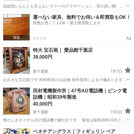
流線型になんとも言えないカラーのグラデーション、背の高い脚、ま
さにスペースエイジです。 現存する中で状態はいい方かと思われま
千葉
千葉市
東千葉駅
インテリア雑貨/小物
運べない家具、無料でお伺い＆即買取もOK！
す。 本体に割れや破損などなく問題なく動作します。 もちろんアラー
状態が悪くてもOK！最大限買取します
スペースエイジ
ムも鳴ります。 底のフェル...
Ad
プリフラ
特大 宝石画｜ 愛品館千葉店
38,000円
東千葉駅
7月7日
おおきな宝石額です 約60年前のお品物 経年保管による小傷ありますが
状態良好で古さを感じさせない迫力です サイズ：高さ110×幅92ｃｍ
千葉
千葉市
東千葉駅
インテリア雑貨/小物
宝石
田村電機製作所｜47号AD電話機｜ピンク電
（慨寸） *********************** ...
話機｜昭和39年製造
40,000円
東千葉駅
7月6日
懐かしきダイヤル式の電話機で鍵付きです。 製造は昭和39年10月と記
載があります 経年によるスレ小傷など状態変化あります。 インテリ
千葉
千葉市
東千葉駅
インテリア雑貨/小物
商品
ベネチアングラス｜フィギュリン ペア
ア、オブジェとしていかがでしょうか。 ■本体寸法：