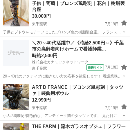
子供｜葡萄｜ブロンズ風彫刻｜花台｜樹脂製
台座
30,000円
東千葉駅
7月19日
子供とブドウをモチーフにしたブロンズ色の樹脂製台座。 フランス・
ロココ様式にインスパイアされたこのクラシックな台座は、豊かなブ
千葉
千葉市
東千葉駅
インテリア雑貨/小物
ブドウ
＼20～40代活躍中／《時給2,500円～》千葉
ドウの蔓の下にふっくらとした子供像が深く彫り込まれています。 ブ
市の高齢者向けホームで看護師業…
ロンズ風のデザインで、単体で飾...
時給2,500円
株式会社カナミックネットワーク
7月18日
提携サイト
東千葉駅
20～40代のアクティブに働きたい方の応募を歓迎します！ 看護業務/
柔軟シフトで無理なく働ける 高齢者向けホーム KN5 *<あなたのスキ
千葉
東千葉駅
看護師
ART D FRANCE｜ブロンズ風彫刻｜タッツ
ルを必要としている職場があります!>* ・もっといい給料で働きたい!
ァ｜装飾用ボウル
・人間関係...
12,990円
東千葉駅
7月19日
小人の彫刻が特徴的な、アンティーク調のタッツァです。 見た目に高
級感あり、花器や小物入れとして活用し易いサイズ感となっていま
千葉
千葉市
東千葉駅
インテリア雑貨/小物
商品
THE FARM｜流木ガラスオブジェ｜フラワー
す。 ボウル内に小傷があります。 底面にART D FRANCEとロゴマー