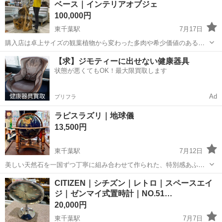
ベース｜インテリアオブジェ
クがあります。 ...
100,000円
東千葉駅
7月17日
購入店は卓上サイズの観葉植物から変わった多肉や希少価値のある植
物まで、お部屋を彩るあらゆる植物が集まる観葉植物の森「THE
千葉
千葉市
東千葉駅
インテリア雑貨/小物
オブジェ
【求】ジモティーに出せない健康器具
FARM」 流木部分はそのままの姿を活かし、ガラス部分は少し青みが
状態が悪くてもOK！最大限買取します
ある美しい作りで新しい姿のインテ...
Ad
プリフラ
ラピスラズリ｜地球儀
13,500円
東千葉駅
7月12日
美しい天然石を一国ずつ丁寧に組み合わせて作られた、特別感あふれ
るアンティーク地球儀。 深いブルーのラピスラズリを海域に使用し、
千葉
千葉市
東千葉駅
インテリア雑貨/小物
地球儀
CITIZEN｜シチズン｜レトロ｜スペースエイ
各国には異なる種類の天然石を贅沢に配置。 天然石ならではの色合い
ジ｜ゼンマイ式置時計｜NO.51…
と艶が織りなす、美術品...
20,000円
東千葉駅
7月7日