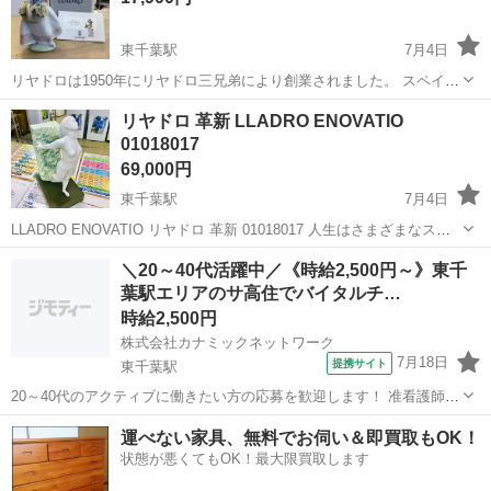
東千葉駅
7月4日
リヤドロは1950年にリヤドロ三兄弟により創業されました。 スペイ
ン・バレンシア市にほど近い地中海沿岸のアルマセラ村にある自宅の
千葉
千葉市
東千葉駅
インテリア雑貨/小物
リヤドロ
リヤドロ 革新 LLADRO ENOVATIO
中庭に小さな窯を築いたのが始まりです。 ひとつひとつが優美で表情
01018017
豊かで、細かい部分ま...
69,000円
東千葉駅
7月4日
LLADRO ENOVATIO リヤドロ 革新 01018017 人生はさまざまなステ
ージに満ちています。 一つのステージが終わると、次の新しいステー
千葉
千葉市
東千葉駅
インテリア雑貨/小物
LLADRO
＼20～40代活躍中／《時給2,500円～》東千
ジが始まります。 ほとんど気付かないうちに、人は人生の多くのス
葉駅エリアのサ高住でバイタルチ…
テ...
時給2,500円
株式会社カナミックネットワーク
7月18日
提携サイト
東千葉駅
20～40代のアクティブに働きたい方の応募を歓迎します！ 准看護師業
務/安心のバックアップ体制 サ高住 KN5 <あなたのスキルを必要とし
千葉
東千葉駅
看護師
運べない家具、無料でお伺い＆即買取もOK！
ている施設があります!> 〇最短3日でお仕事開始! *介護業務とは分業
状態が悪くてもOK！最大限買取します
の為、看護...