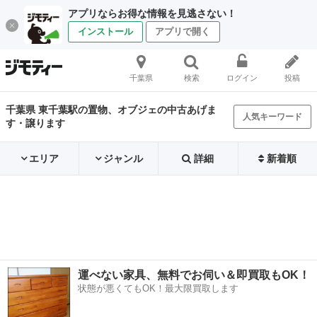
アプリならお得な情報を見逃さない！
インストール
アプリで開く
千葉県
検索
ログイン
投稿
千葉県 東千葉駅の置物、オブジェの中古あげま
人気キーワード
す・譲ります
エリア
ジャンル
詳細
新着順
運べない家具、無料でお伺い＆即買取もOK！
状態が悪くてもOK！最大限買取します