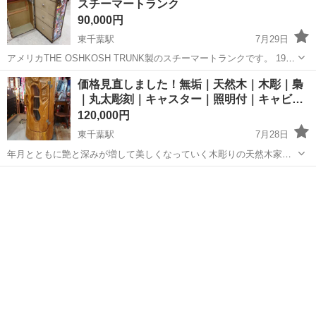
スチーマートランク
90,000円
東千葉駅
7月29日
アメリカTHE OSHKOSH TRUNK製のスチーマートランクです。 1920
～1930年代頃のモノかと思われます。 蒸気船や蒸気機関車に乗る長旅
千葉
千葉市
東千葉駅
インテリア雑貨/小物
トランク
価格見直しました！無垢｜天然木｜木彫｜梟
に使われていたもので、通常のトランクとは違い縦置きで使用しま
｜丸太彫刻｜キャスター｜照明付｜キャビ…
す。 鍵穴...
120,000円
東千葉駅
7月28日
年月とともに艶と深みが増して美しくなっていく木彫りの天然木家
具。 扉に梟の彫刻が施され、しっかりとした取手が存在感ある造りと
千葉
千葉市
東千葉駅
インテリア雑貨/小物
木彫
なっています。 木の持つ温かみを存分に生かした世界で1つのお品物
です。 写真にあるものが全てと...