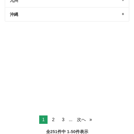
九州
沖縄
1
2
3
...
次へ
全251件中 1-50件表示