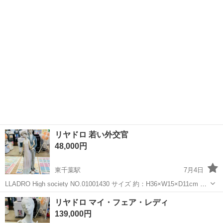
立派な翼を広げます。 LLADRO PRIMER VUELO NO. 01001778 彫刻
千葉
千葉市
東千葉駅
インテリア雑貨/小物
リヤドロ
家：Joan Coderch サイズ 約：49 × 4...
リヤドロ 若い外交官
48,000円
東千葉駅
7月4日
LLADRO High society NO.01001430 サイズ 約：H36×W15×D11cm 本
体のみ 現状品にて ******************************...
千葉
千葉市
東千葉駅
インテリア雑貨/小物
リヤドロ
リヤドロ マイ・フェア・レディ
139,000円