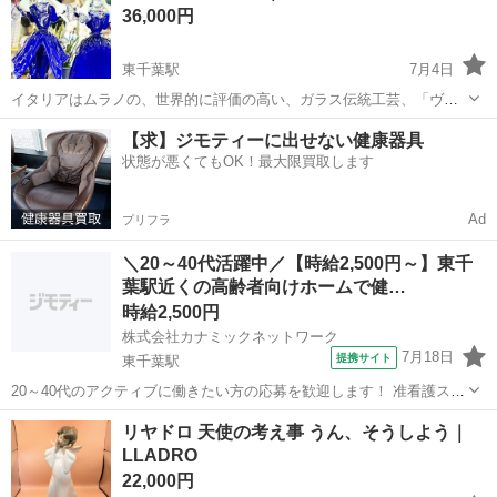
36,000円
W270mm×D240mm×H...
東千葉駅
7月4日
イタリアはムラノの、世界的に評価の高い、ガラス伝統工芸、「ヴェ
ネチアンガラス」の美しいフィギュリン、人形の置物です。 クリアク
千葉
千葉市
東千葉駅
インテリア雑貨/小物
【求】ジモティーに出せない健康器具
リスタルと、ブルーをベースに、ほのかに金彩が散りばめられ、ヴェ
状態が悪くてもOK！最大限買取します
ベネチアングラス
ネチアンガラスらしい気品とエレガン...
Ad
プリフラ
＼20～40代活躍中／【時給2,500円～】東千
葉駅近くの高齢者向けホームで健…
時給2,500円
株式会社カナミックネットワーク
7月18日
提携サイト
東千葉駅
20～40代のアクティブに働きたい方の応募を歓迎します！ 准看護スタ
ッフ/無理なく働く 高齢者向けホーム KN5 <あなたのスキルを必要と
千葉
東千葉駅
看護師
リヤドロ 天使の考え事 うん、そうしよう｜
している施設があります!> 〇最短3日でお仕事開始! *介護業務とは分
LLADRO
業の為、看...
22,000円