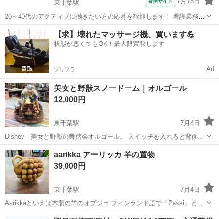
7月18日
提携サイト
東千葉駅
20～40代のアクティブに働きたい方の応募を歓迎します！ 看護業務/
家事との両立可 高齢者向け高級住宅 KN5 *平日のみ/週2～/施設未経験
千葉
東千葉駅
看護師
【求】壊れたマッサージ機、買います💪
の方に優しい職場です!* 夜勤なし、残業なし!仕事もプライベートも充
状態が悪くてもOK！最大限買取します
実させたい...
Ad
プリフラ
美女と野獣スノードーム｜オルゴール
12,000円
東千葉駅
7月4日
Disney 美女と野獣の舞踏会オルゴール。 スイッチを入れると背面の
暖炉に火が灯ります。 ♪BEAUTY AND THE BEAST が流れます♪ オル
千葉
千葉市
東千葉駅
インテリア雑貨/小物
オルゴール
aarikka アーリッカ 羊の置物
ゴール：動作確認済 ライトアップ：動作確認済み...
39,000円
東千葉駅
7月4日
Aarikkaといえば木製の羊のオブジェ フィンランド語で「Pässi」と言
います。 1973年にアーリッカをスタートさせた創始者のKaija Aarikka
千葉
千葉市
東千葉駅
インテリア雑貨/小物
オブジェ