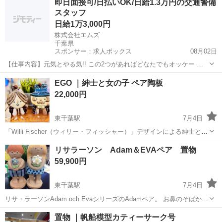
即日面接可/日払いOK/日給1.3万円の交通警備
は、大の動物好き！そんな彼女が箱にいっぱいに詰めた木製ビーズ
スタッフ
か...
日給1万3,000円
株式会社エムズ
千葉県
スポンサー：求人ボックス
08月02日
【仕事内容】元気とやる気!! この2つがあればどなたでもオッケー 履
歴書不要で即面接OK 日払いOK! 日給1.3万円から始められる交通警備
アルバイト・パート
EGO ｜紳士と女の子 ペア陶板
スタッフのお仕事です 道路工事等の際に人や車両の誘導を行う仕事で
22,000円
す。 経験豊富なベテラン指...
東千葉駅
7月4日
「Willi Fischer（ウィリー・フィッシャー）」デザインによる紳士と女
の子の陶板です。 デザイナーのWilly Fischer はオーストリア生まれ、
千葉
千葉市
東千葉駅
インテリア雑貨/小物
商品
リサラーソン Adam＆EVAペア 置物
1948〜1966まで在籍したRorstrandで活躍した後、独...
59,900円
東千葉駅
7月4日
リサ・ラーソンAdam och EvaシリーズのAdamペア。 お鼻のそばかす
が何とも愛らしい。 とても人気でレアなモデル。 この出会いをお見逃
千葉
千葉市
東千葉駅
インテリア雑貨/小物
置物 ｜帆船模型カティーサーク号
しなく。 箱はありません。 現状品にて ******...