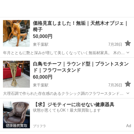
価格見直しました！無垢｜天然木オブジェ｜
椅子
50,000円
東千葉駅
7月28日
年月とともに艶と深みが増して美しくなっていく無垢材家具。 木の持
つ温かみと、成長した力強さ感じられる存在感を存分に生かした世界
千葉
千葉市
東千葉駅
インテリア雑貨/小物
無垢
白鳥モチーフ｜ラウンド型｜プラントスタン
で1つのお品物です。 写真にあるものが全てとなります。 全体的に艶
ド｜フラワースタンド
があり、目立った木のひび割...
60,000円
東千葉駅
7月26日
大理石調で作られた存在感のあるクラシック調のフラワースタンドで
す。 お部屋に1点あるだけでも雰囲気を変化させるクラシック調の家
千葉
千葉市
東千葉駅
インテリア雑貨/小物
【求】ジモティーに出せない健康器具
具。 小さい羽根を羽ばたかせる白鳥とロココテイストが合わさった珍
状態が悪くてもOK！最大限買取します
フラワースタンド
しいあまり入荷のないお品物です...
Ad
プリフラ