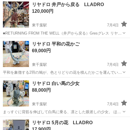
千葉
千葉市
東千葉駅
インテリア雑貨/小物
子猫
リヤドロ 井戸から戻る LLADRO
お母さん猫が子猫を見つめる姿が愛おしく表現されています。 ※親猫
120,000円
の首、補修有 ...
東千葉駅
7月4日
■RETURNING FROM THE WELL（井戸から戻る）Gresグレス リヤド
ロの中でも古くから中核を担うシリーズ エナメルの艶とインパクトの
千葉
千葉市
東千葉駅
インテリア雑貨/小物
リヤドロ
リヤドロ 平和の花かご
ある彩色が民族衣装を 色鮮やかにしています。爽やかです。 ...
69,000円
東千葉駅
7月4日
平和を象徴する2羽の鳩が、色とりどりの花を積んだかごを運んでいま
す。 鳩の力強さと柔らかさ、花びら1枚1枚にまでこだわった、美しく
千葉
千葉市
東千葉駅
インテリア雑貨/小物
リヤドロ
リヤドロ 白い馬の少女
繊細な作りになっています。 LLADRO Petals of Peace Dove...
88,000円
東千葉駅
7月4日
まっすぐに背筋を伸ばして白馬に乗る、凛とした眼差しの少女。 ほっ
そりとしたフォルムや淡い色彩は1960年代から70年代にかけて確立さ
千葉
千葉市
東千葉駅
インテリア雑貨/小物
リヤドロ
リヤドロ 5月の花 LLADRO
れ 「リヤドロ・スタイル」としてリヤドロの名を世に知らしめるよう
17,900円
になった特徴です。 縦に...