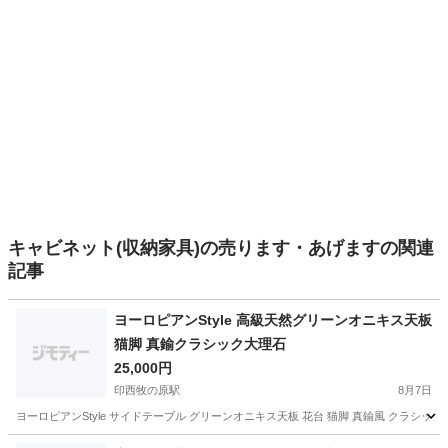
キャビネット(収納家具)の売ります・あげますの関連
記事
ヨーロピアンStyle 高級天然グリーンオニキス天板
猫脚 真鍮クラシック大理石
25,000円
印西牧の原駅
8月7日
ヨーロピアンStyle サイドテーブル グリーンオニキス天板 花台 猫脚 真鍮風 クラシッ
千葉
印西市
印西牧の原駅
テーブル