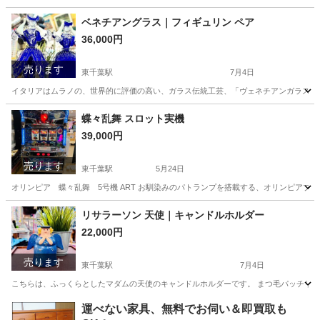
千葉
千葉市
東千葉駅
椅子
Saltarelli
ベネチアングラス｜フィギュリン ペア
36,000円
売ります
東千葉駅
7月4日
イタリアはムラノの、世界的に評価の高い、ガラス伝統工芸、「ヴェネチアンガラス」の
千葉
千葉市
東千葉駅
インテリア雑貨/小物
蝶々乱舞 スロット実機
39,000円
ベネチアングラス
売ります
東千葉駅
5月24日
オリンピア 蝶々乱舞 5号機 ART お馴染みのパトランプを搭載する、オリンピアブ
千葉
千葉市
東千葉駅
その他
実機
リサラーソン 天使｜キャンドルホルダー
22,000円
売ります
東千葉駅
7月4日
こちらは、ふっくらとしたマダムの天使のキャンドルホルダーです。 まつ毛パッチリの
千葉
千葉市
東千葉駅
インテリア雑貨/小物
天使
運べない家具、無料でお伺い＆即買取も