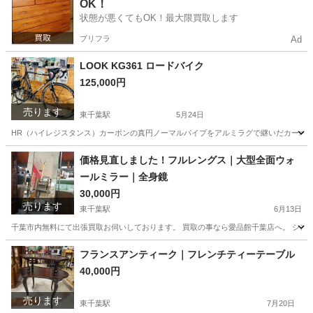
OK！
状態が悪くてもOK！最大限買取します
プリフラ
Ad
LOOK KG361 ロードバイク
125,000円
売ります
東千葉駅
5月24日
HR（ハイレジスタンス）カーボンの真円ノーマルパイプをアルミラグで継いだカーボン
千葉
千葉市
東千葉駅
ロードバイク
LOOK
価格見直しました！フルレングス｜大型全面ウォ
ールミラー｜全身鏡
30,000円
売ります
東千葉駅
6月13日
千葉市内無料にて出張買取お伺いしております。 買取の事なら愛品館千葉店へ。 シン
千葉
千葉市
東千葉駅
ミラー/鏡
ミラー
フランスアンティーク｜フレンチティーテーブル
40,000円
売ります
東千葉駅
7月20日