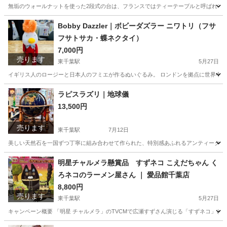
無垢のウォールナットを使った2段式の台は、フランスではティーテーブルと呼ばれてい
千葉
千葉市
東千葉駅
テーブル
フランス
Bobby Dazzler｜ボビーダズラー ニワトリ（フサ
フサトサカ・蝶ネクタイ）
7,000円
売ります
東千葉駅
5月27日
イギリス人のロージーと日本人のフミエが作るぬいぐるみ。 ロンドンを拠点に世界中の
千葉
千葉市
東千葉駅
インテリア雑貨/小物
Bobby
ラピスラズリ｜地球儀
13,500円
売ります
東千葉駅
7月12日
美しい天然石を一国ずつ丁寧に組み合わせて作られた、特別感あふれるアンティーク地球
千葉
千葉市
東千葉駅
インテリア雑貨/小物
地球儀
明星チャルメラ懸賞品 すずネコ こえだちゃん く
ろネコのラーメン屋さん ｜ 愛品館千葉店
8,800円
売ります
東千葉駅
5月27日
キャンペーン概要 「明星 チャルメラ」のTVCMで広瀬すずさん演じる「すずネコ」とタ