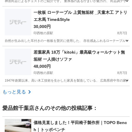
神居民芸によるチェストのご紹介です。 重厚感のある佇まいが魅力の、 民芸調デザイン
千葉
印西市
印西牧の原駅
収納家具
民芸
一枚板 ローテーブル 上質無垢材 _天童木工 アトリ
エ木馬 Time&Style
30,000円
印西牧の原駅
8月7日
自然が生み出した耳付きの一枚板を贅沢に使用した、 存在感あふれるローテーブルです。
千葉
印西市
印西牧の原駅
テーブル
無垢材
若葉家具 18万「kitoki」最高級ウォールナット無
垢材 一人掛けソファ
48,000円
印西牧の原駅
8月7日
1947年創業以来、高い木工技術を生かした家具を製造している、 広島県府中市の家具メーカ
千葉
印西市
印西牧の原駅
椅子
ウォールナット
もっと見る
愛品館千葉店
さんのその他の投稿記事：
価格見直しました！平田椅子製作所｜TOPO Benc
h｜トッポベンチ