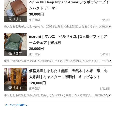
千葉
千葉市
東千葉駅
おもちゃ
ネコ
Zippo 06 Deep Impact Armor|ジッポ ディープイ
ンパクト アーマー
30,000円
売ります
東千葉駅
7月4日
偉大なる名馬がこの世を去った。2005年に無敗で史上6頭目となるクラシック3冠馬とな
千葉
千葉市
東千葉駅
小物
ディープインパクト
maruni｜マルニ｜ベルサイユ｜1人掛ソファ｜ア
ームチェア｜破れ有
20,000円
売ります
東千葉駅
6月17日
優雅で流麗な感覚とやわらかな曲線から生まれる美しい調和のベルサイユシリーズのこち
千葉
千葉市
東千葉駅
ソファ
マルニ
価格見直しました！無垢｜天然木｜木彫｜梟｜丸
太彫刻｜キャスター｜照明付｜キャビネット
120,000円
売ります
東千葉駅
7月28日
年月とともに艶と深みが増して美しくなっていく木彫りの天然木家具。 扉に梟の彫刻が施
千葉
千葉市
東千葉駅
インテリア雑貨/小物
木彫
ページTOPへ