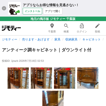
アプリならお得な情報を見逃さない！
インストール
アプリで開く
地元の掲示板 ジモティー 千葉版
千葉県
検索
ログイン
投稿
ジモティー
売ります・あげます
家具
収納家具
キャビネット
アンティーク調キャビネット｜ダウンライト付
投稿ID: 1jrazb
2026年7月19日 02:53