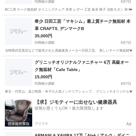
印西牧の原駅
8月7日
BC工房 チーク無垢材 ダイニングチェア 本革 レザー 工芸 食卓 椅子 北欧モダン 和モ
千葉
印西市
印西牧の原駅
椅子
本革
希少 日田工芸「マキシム」最上質チーク無垢材 本
革 CRAFTS_デンマークB
35,000円
印西牧の原駅
8月7日
当時西武百貨店などで販売された高級家具メーカー日田工芸。 美しいチーク無垢材フレーム
千葉
印西市
印西牧の原駅
椅子
工芸
グリニッチオリジナルファニチャー 6万 高級オー
ク無垢材「Cafe Table」
15,000円
印西牧の原駅
8月7日
東京・代官山、及び鳥取・米子の人気インテリアショップ、 グリニッチオリジナルファニチャ
千葉
印西市
印西牧の原駅
ソファ
無垢材
【求】ジモティーに出せない健康器具
状態が悪くてもOK！最大限買取します
プリフラ
Ad
ARMANI & XAVIRA 17万「Alek / アルク」ダイニ