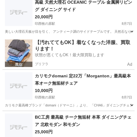
高級 天然大理石 OCEANIC テーブル 金属脚リビン
グ ダイニング サイド
20,000円
印西牧の原駅
8月7日
美しい大理石天板が目を引く、 アンティーク調のサイドテーブルです。 天然石ならでは
千葉
印西市
印西牧の原駅
テーブル
大理石
【汚れててもOK】着なくなった洋服、買取
ります！
状態が悪くてもOK！最大限買取します
プリフラ
Ad
カリモクdomani 定22万「Morganton」最高級本
革オーク無垢材チェア
10,000円
印西牧の原駅
8月7日
カリモク最高峰ブランド「domani（ドマーニ）」より、 「CHA6」ダイニングチェ
千葉
印西市
印西牧の原駅
椅子
本革
BC工房 最高級 チーク無垢材 本革 ダイニングチェ
ア 北欧モダン 和モダン
25,000円