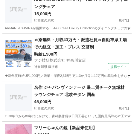
ングチェア
15,000円
印西牧の原駅
8月7日
ARMANI & XAVIRAが展開する、 A&X Casa Luxury Collectionのダ
千葉
印西市
印西牧の原駅
ソファ
ダイニング
≪寮無料・月収43万円・派遣社員≫自動車系工場
での組立・加工・プレス 交替制
時給1,900円
フジ技研株式会社 神奈川支店
神奈川県 藤沢市
提携サイト
★新年度時給UP1,900円／残業・深夜2,375円 更に3か月毎に12万円の奨励金を含む
神奈川
藤沢市
その他
名作 ジャパンヴィンテージ 最上質チーク無垢材
ラウンジチェア 北欧モダン 国産
45,000円
印西牧の原駅
8月7日
1970年代から80年代にかけて、青林製作所や日田工芸といった国内最高峰の木工アト
千葉
印西市
印西牧の原駅
ソファ
ジャパンヴィンテージ
マリーちゃんの鏡【新品未使用】