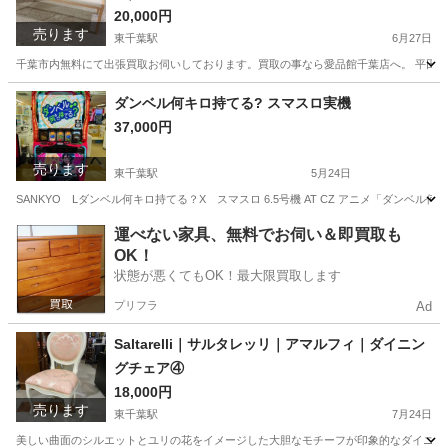
20,000円
売ります
東千葉駅
6月27日
千葉市内無料にて出張買取お伺いしております。買取の事なら愛品館千葉店へ。 平田椅子
千葉
千葉市
東千葉駅
椅子
価格
ダンベル何キロ持てる? スマスロ実機
37,000円
売ります
東千葉駅
5月24日
SANKYO Lダンベル何キロ持てる？X スマスロ 6.5号機 AT CZ アニメ「ダンベ
千葉
千葉市
東千葉駅
その他
ダンベル
運べない家具、無料でお伺い＆即買取も
OK！
状態が悪くてもOK！最大限買取します
プリフラ
Ad
Saltarelli｜サルタレッリ｜アマルフィ｜ダイニン
グチェア④
18,000円
売ります
東千葉駅
7月24日
美しい曲面のシルエットとユリの花をイメージした大胆なモチーフが印象的なダイニング