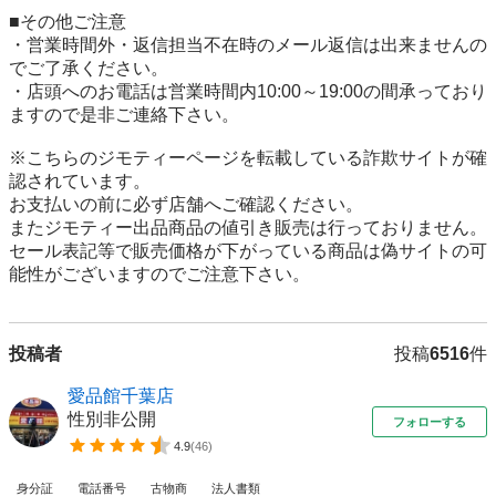
■その他ご注意

・営業時間外・返信担当不在時のメール返信は出来ませんの
でご了承ください。

・店頭へのお電話は営業時間内10:00～19:00の間承っており
ますので是非ご連絡下さい。

※こちらのジモティーページを転載している詐欺サイトが確
認されています。

お支払いの前に必ず店舗へご確認ください。

またジモティー出品商品の値引き販売は行っておりません。

セール表記等で販売価格が下がっている商品は偽サイトの可
能性がございますのでご注意下さい。
投稿者
投稿
6516
件
愛品館千葉店
性別非公開
フォローする
4.9
(
46
)
身分証
電話番号
古物商
法人書類