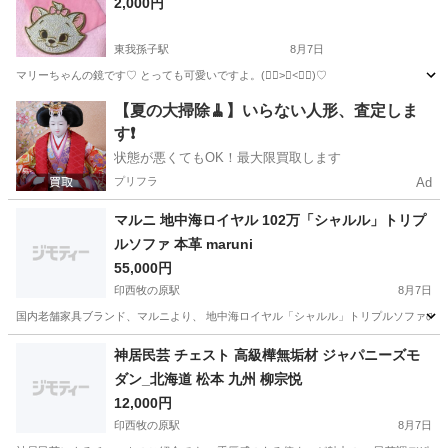
2,000円
東我孫子駅
8月7日
マリーちゃんの鏡です♡ とっても可愛いですよ。(ᯫ᳐>⩊<ᯫ᳐)♡
千葉
我孫子市
東我孫子駅
ミラー/鏡
新品
【夏の大掃除🧹】いらない人形、査定しま
す❗️
状態が悪くてもOK！最大限買取します
プリフラ
Ad
マルニ 地中海ロイヤル 102万「シャルル」トリプ
ルソファ 本革 maruni
55,000円
印西牧の原駅
8月7日
国内老舗家具ブランド、マルニより、 地中海ロイヤル「シャルル」トリプルソファのご紹
千葉
印西市
印西牧の原駅
ソファ
マルニ
神居民芸 チェスト 高級樺無垢材 ジャパニーズモ
ダン_北海道 松本 九州 柳宗悦
12,000円
印西牧の原駅
8月7日