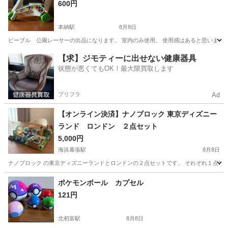
600円
本納駅
8月8日
ピープル 公園レーサーの出品になります。 室内のみ使用。 使用感はあると思います
千葉
茂原市
本納駅
三輪車
ピープル
【求】ジモティーに出せない健康器具
状態が悪くてもOK！最大限買取します
プリフラ
Ad
【オンライン決済】ナノブロック 東京ディズニー
ランド ロンドン ２点セット
5,000円
海浜幕張駅
8月8日
ナノブロック の東京ディズニーランドとロンドンの２点セットです。 それぞれ１点1万
千葉
千葉市
海浜幕張駅
その他
ポケモンボール カプセル
121円
北初富駅
8月8日