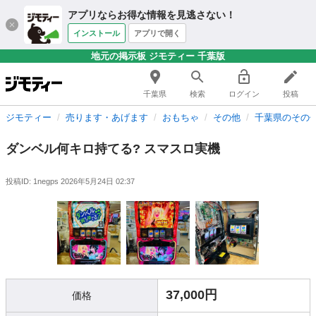
アプリならお得な情報を見逃さない！
インストール
アプリで開く
地元の掲示板 ジモティー 千葉版
千葉県
検索
ログイン
投稿
ジモティー
売ります・あげます
おもちゃ
その他
千葉県のその
ダンベル何キロ持てる? スマスロ実機
投稿ID: 1negps
2026年5月24日 02:37
37,000円
価格