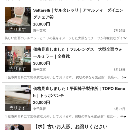
千葉
千葉市
東千葉駅
インテリア雑貨/小物
Saltarelli｜サルタレッリ｜アマルフィ｜ダイニン
グチェア④
ベネチアングラス
18,000円
売ります
東千葉駅
7月24日
美しい曲面のシルエットとユリの花をイメージした大胆なモチーフが印象的なダイニング
千葉
千葉市
東千葉駅
椅子
Saltarelli
価格見直しました！フルレングス｜大型全面ウォ
ールミラー｜全身鏡
30,000円
売ります
東千葉駅
6月13日
千葉市内無料にて出張買取お伺いしております。 買取の事なら愛品館千葉店へ。 シン
千葉
千葉市
東千葉駅
ミラー/鏡
ミラー
価格見直しました！平田椅子製作所｜TOPO Benc
h｜トッポベンチ
20,000円
売ります
東千葉駅
6月27日
千葉市内無料にて出張買取お伺いしております。買取の事なら愛品館千葉店へ。 平田椅子
千葉
千葉市
東千葉駅
椅子
価格
【求】古いお人形、お譲りください