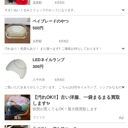
茂原駅
8月8日
大きいぬいぐるみとリュックのセットになります。
千葉
茂原市
茂原駅
おもちゃ
セット
ベイブレードのやつ
500円
浜野駅
8月8日
汚れあり！色落ちあり！ まだ遊べます‼️ ご連絡お待ちしております！
千葉
千葉市
浜野駅
その他
LEDネイルランプ
300円
八千代市
8月8日
ご覧いただきありがとうございます。 こちらはLEDネイルランプ、シンプルなものですが
千葉
八千代市
その他
LED
【汚れOK‼️】古い洋服、一袋まるまる買取
します✨
状態が悪くてもOK！最大限買取します
プリフラ
Ad