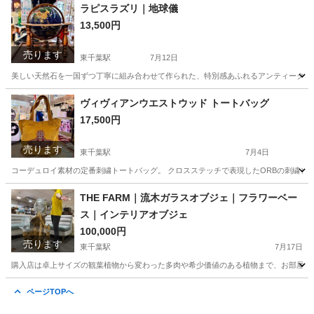
千葉
千葉市
東千葉駅
インテリア雑貨/小物
木彫
ラピスラズリ｜地球儀
13,500円
売ります
東千葉駅
7月12日
美しい天然石を一国ずつ丁寧に組み合わせて作られた、特別感あふれるアンティーク地球
千葉
千葉市
東千葉駅
インテリア雑貨/小物
地球儀
ヴィヴィアンウエストウッド トートバッグ
17,500円
売ります
東千葉駅
7月4日
コーデュロイ素材の定番刺繍トートバッグ。 クロスステッチで表現したORBの刺繍をほ
千葉
千葉市
東千葉駅
バッグ
ヴィヴィアンウエストウッド
THE FARM｜流木ガラスオブジェ｜フラワーベー
ス｜インテリアオブジェ
100,000円
売ります
東千葉駅
7月17日
購入店は卓上サイズの観葉植物から変わった多肉や希少価値のある植物まで、お部屋を彩る
千葉
千葉市
東千葉駅
インテリア雑貨/小物
オブジェ
ページTOPへ