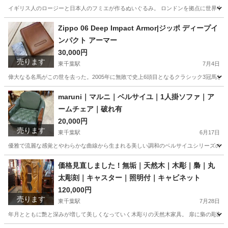
イギリス人のロージーと日本人のフミエが作るぬいぐるみ。 ロンドンを拠点に世界中の
千葉
千葉市
東千葉駅
インテリア雑貨/小物
Bobby
Zippo 06 Deep Impact Armor|ジッポ ディープイ
ンパクト アーマー
30,000円
売ります
東千葉駅
7月4日
偉大なる名馬がこの世を去った。2005年に無敗で史上6頭目となるクラシック3冠馬とな
千葉
千葉市
東千葉駅
小物
ディープインパクト
maruni｜マルニ｜ベルサイユ｜1人掛ソファ｜ア
ームチェア｜破れ有
20,000円
売ります
東千葉駅
6月17日
優雅で流麗な感覚とやわらかな曲線から生まれる美しい調和のベルサイユシリーズのこち
千葉
千葉市
東千葉駅
ソファ
マルニ
価格見直しました！無垢｜天然木｜木彫｜梟｜丸
太彫刻｜キャスター｜照明付｜キャビネット
120,000円
売ります
東千葉駅
7月28日
年月とともに艶と深みが増して美しくなっていく木彫りの天然木家具。 扉に梟の彫刻が施