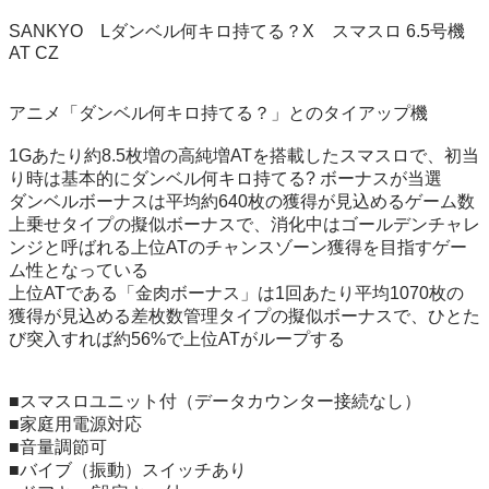
SANKYO　Lダンベル何キロ持てる？X　スマスロ 6.5号機 
AT CZ

アニメ「ダンベル何キロ持てる？」とのタイアップ機

1Gあたり約8.5枚増の高純増ATを搭載したスマスロで、初当
り時は基本的にダンベル何キロ持てる? ボーナスが当選

ダンベルボーナスは平均約640枚の獲得が見込めるゲーム数
上乗せタイプの擬似ボーナスで、消化中はゴールデンチャレ
ンジと呼ばれる上位ATのチャンスゾーン獲得を目指すゲー
ム性となっている

上位ATである「金肉ボーナス」は1回あたり平均1070枚の
獲得が見込める差枚数管理タイプの擬似ボーナスで、ひとた
び突入すれば約56%で上位ATがループする

■スマスロユニット付（データカウンター接続なし）

■家庭用電源対応

■音量調節可

■バイブ（振動）スイッチあり
