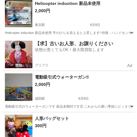
千葉
市川市
行徳駅
おもちゃ
Helicopter induction 新品未使用
2,000円
東京駅
8月8日
Helicopter induction 新品未使用 手のひらを添えると上昇します! 特徴：ハン
千葉
松戸市
東京駅
ラジコン
【求】古いお人形、お譲りください
状態が悪くてもOK！最大限買取します
プリフラ
Ad
電動吸引式ウォーターガン‼️
2,000円
成田駅
8月8日
電動吸引式のウォーターガンです 新品未開封です😊 これからの暑い季節にピッタリ‼️ 専
千葉
成田市
成田駅
おもちゃ
人形バッグセット
300円