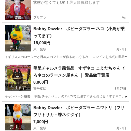
状態が悪くてもOK！最大限買取します
プリフラ
Ad
Bobby Dazzler｜ボビーダズラー ネコ（小鳥が乗
ってます）
15,000円
売ります
東千葉駅
5月27日
イギリス人のロージーと日本人のフミエが作るぬいぐるみ。 ロンドンを拠点に世界中の
千葉
千葉市
東千葉駅
インテリア雑貨/小物
Bobby
明星チャルメラ懸賞品 すずネコ こえだちゃん く
ろネコのラーメン屋さん ｜ 愛品館千葉店
8,800円
売ります
東千葉駅
5月27日
キャンペーン概要 「明星 チャルメラ」のTVCMで広瀬すずさん演じる「すずネコ」とタ
千葉
千葉市
東千葉駅
おもちゃ
ネコ
Bobby Dazzler｜ボビーダズラー ニワトリ（フサ
フサトサカ・蝶ネクタイ）
7,000円
売ります
東千葉駅
5月27日