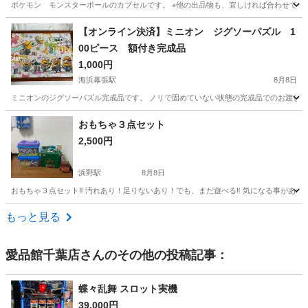
ポケモン モンスターボールのカプセルです。 ⭐︎他の出品物も、宜しければ合わせてご覧
千葉
鎌ケ谷市
北初富駅
その他
【オンライン決済】ミニオン ジグソーパズル 1
00ピース 額付き完成品
1,000円
海浜幕張駅
8月8日
ミニオンのジグソーパズル完成品です。 ノリで固めていない状態の完成品でのお渡しと
千葉
千葉市
海浜幕張駅
パズル
ジグソーパズル
おもちゃ３点セット
2,500円
浜野駅
8月8日
おもちゃ３点セット‼️ 汚れあり！足りないあり！でも、まだ遊べる‼️ 気になる事があ
千葉
千葉市
浜野駅
おもちゃ
もっと見る
愛品館千葉店
さんのその他の投稿記事：
蝶々乱舞 スロット実機
39,000円