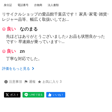
身分証
電話番号
古物商
法人書類
リサイクルショップの愛品館千葉店です！ 家具･家電･雑貨･
レジャー品等、幅広く取扱いしてお...
良い
なのまる
先ほどはありがとうございました♪ お品も状態良かった
です✨ 早速娘が乗っています✨...
良い
zn
丁寧な対応でした。
評価をもっと見る
注意事項
通報
お気に入り 3
ポスト
いいね！
LINEで送る