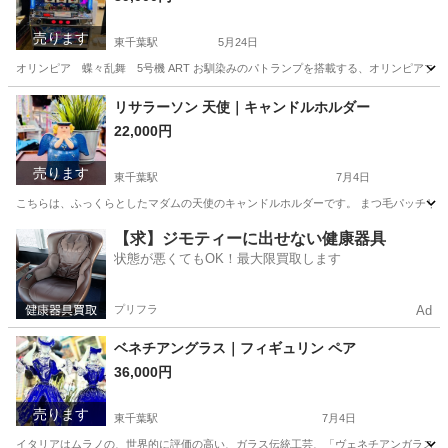
売ります
東千葉駅
5月24日
オリンピア 蝶々乱舞 5号機 ART お馴染みのパトランプを搭載する、オリンピアブ
千葉
千葉市
東千葉駅
その他
実機
リサラーソン 天使｜キャンドルホルダー
22,000円
売ります
東千葉駅
7月4日
こちらは、ふっくらとしたマダムの天使のキャンドルホルダーです。 まつ毛パッチリの
千葉
千葉市
東千葉駅
インテリア雑貨/小物
天使
【求】ジモティーに出せない健康器具
状態が悪くてもOK！最大限買取します
プリフラ
Ad
ベネチアングラス｜フィギュリン ペア
36,000円
売ります
東千葉駅
7月4日
イタリアはムラノの、世界的に評価の高い、ガラス伝統工芸、「ヴェネチアンガラス」の