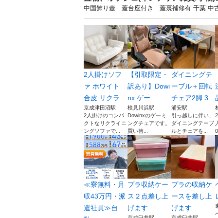
中国飾り壺 蓋台座付き 蓋裏補修有 千葉 
2人掛けソフ
【引取限定・
ダイニングテ
ァ ホワイト
訳あり】Dowi
ーブル＋回転
合皮 リクラ...
nx ゲー...
チェア2脚 3...
京成津田沼駅
検見川浜駅
浦安駅
2人掛けのコンパ
Dowinxのゲーミ
引っ越しに伴い、
クトなリクライニ
ングチェアです。
ダイニングテーブ
ングソファで...
買い替...
ルとチェアを...
0
≪寮無料・月
プラ収納ケー
プラの収納ケ
収43万円・派
ス２点差し上
ースを差し上
遣社員≫自
げます
げます
京成臼井駅
京成臼井駅