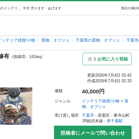
中国飾り壺蓋台座付き蓋裏補修有 (愛品館千葉店) 東千葉のインテリア雑貨/小物《置物、オブジェ》の中古あげます・譲ります｜ジモティーで不用品の処分
中古
売ります・あげます
地元の掲示
インテリア雑貨/小物
置物、オブジェ
千葉県の置物、オブジェ
千葉市
修有
（投稿ID : 141leq）
1
お気に入り登録
更新
2026年7月4日 02:42
作成
2026年7月4日 02:33
価格
40,000円
ジャンル
インテリア雑貨/小物
 > 
置
物、オブジェ
受け渡し場所
千葉市
 - 若葉区
 - 東寺山町
JR総武本線 - 
東千葉駅
投稿者にメールで問い合わせ