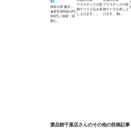
動...
プラスチックの収
プラスチックの収
神奈川県 藤沢...
納ケース２点を差
納ケースを差し上
★新年度時給UP1,
し上げます。...
げます。 幅...
900円／残業・深
夜2,...
愛品館千葉店
さんのその他の投稿記事