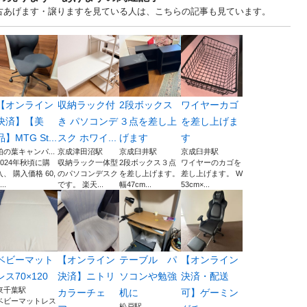
中古あげます・譲りますを見ている人は、こちらの記事も見ています。
【オンライン
収納ラック付
2段ボックス
ワイヤーカゴ
決済】【美
き パソコンデ
３点を差し上
を差し上げま
品】MTG St...
スク ホワイ...
げます
す
柏の葉キャンパ...
京成津田沼駅
京成臼井駅
京成臼井駅
2024年秋頃に購
収納ラック一体型
2段ボックス３点
ワイヤーのカゴを
入、 購入価格 60,
のパソコンデスク
を差し上げます。
差し上げます。 W
...
です。 楽天...
幅47cm...
53cm×...
ベビーマット
【オンライン
テーブル パ
【オンライン
レス70×120
決済】ニトリ
ソコンや勉強
決済・配送
東千葉駅
カラーチェ
机に
可】ゲーミン
ベビーマットレス
松戸駅