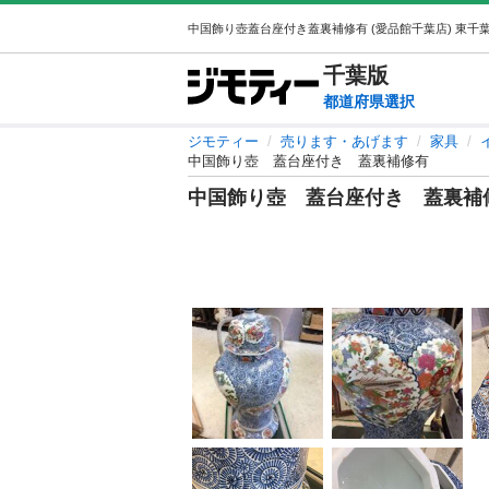
千葉
版
都道府県選択
ジモティー
売ります・あげます
家具
中国飾り壺 蓋台座付き 蓋裏補修有
中国飾り壺 蓋台座付き 蓋裏補