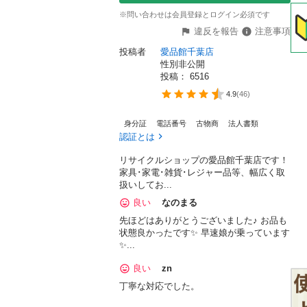
※問い合わせは会員登録とログイン必須です
違反を報告
注意事項
投稿者
愛品館千葉店
性別非公開
投稿： 
6516
4.9
(
46
)
身分証
電話番号
古物商
法人書類
認証とは
リサイクルショップの愛品館千葉店です！
家具･家電･雑貨･レジャー品等、幅広く取
扱いしてお...
良い
なのまる
先ほどはありがとうございました♪ お品も
状態良かったです✨ 早速娘が乗っています
✨...
良い
zn
丁寧な対応でした。