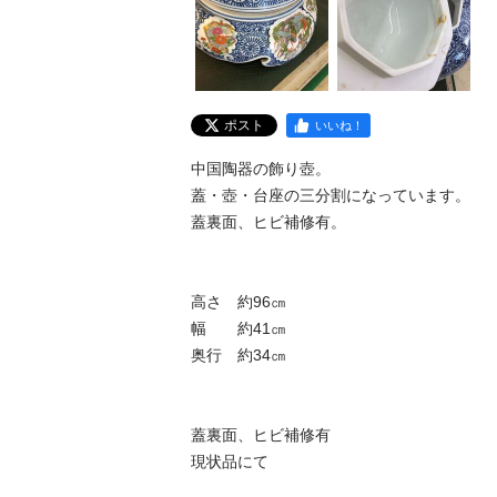
ポスト
いいね！
中国陶器の飾り壺。

蓋・壺・台座の三分割になっています。

蓋裏面、ヒビ補修有。

高さ　約96㎝

幅　　約41㎝

奥行　約34㎝

蓋裏面、ヒビ補修有

現状品にて
