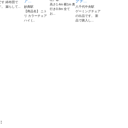
ア...
グチ...
です 綿布団で
高さ1.4m 横1m 奥
す。 漏らして...
妙典駅
八千代中央駅
行き0.8m 全て
【商品名】 ニト
ゲーミングチェア
お...
リ カラーチェア
の出品です。 新
ハイ (...
品で購入し...
：