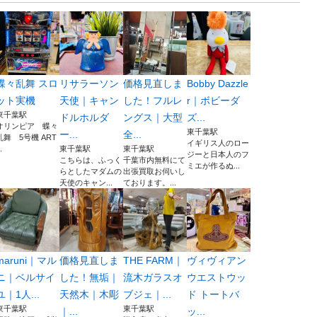
蝶々乱舞 スロ
リサラーソン
価格見直しま
Bobby Dazzle
ット実機
天使｜キャン
した！フルレ
r｜ボビーダ
東千葉駅
ドルホルダ
ングス｜大型
ズ...
オリンピア 蝶々
東千葉駅
ー...
全...
乱舞 5号機 ART
イギリス人のロー
.
東千葉駅
東千葉駅
ジーと日本人のフ
こちらは、ふっく
千葉市内無料にて
ミエが作るぬ...
らとしたマダムの
出張買取お伺いし
天使のキャン...
ております。...
maruni｜マル
価格見直しま
THE FARM｜
ヴィヴィアン
ニ｜ベルサイ
した！無垢｜
流木ガラスオ
ウエストウッ
ユ｜1人...
天然木｜木彫
ブジェ｜...
ド トートバ
東千葉駅
東千葉駅
｜...
ッ...