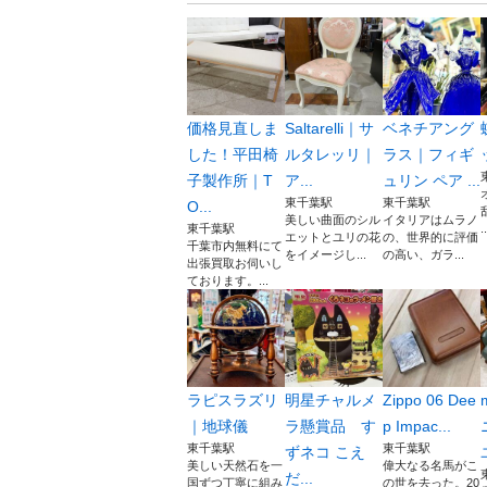
価格見直しま
Saltarelli｜サ
ベネチアング
した！平田椅
ルタレッリ｜
ラス｜フィギ
子製作所｜T
ア...
ュリン ペア ...
東千葉駅
東千葉駅
O...
美しい曲面のシル
イタリアはムラノ
東千葉駅
..
エットとユリの花
の、世界的に評価
千葉市内無料にて
をイメージし...
の高い、ガラ...
出張買取お伺いし
ております。...
ラピスラズリ
明星チャルメ
Zippo 06 Dee
｜地球儀
ラ懸賞品 す
p Impac...
東千葉駅
東千葉駅
ずネコ こえ
美しい天然石を一
偉大なる名馬がこ
だ...
国ずつ丁寧に組み
の世を去った。20